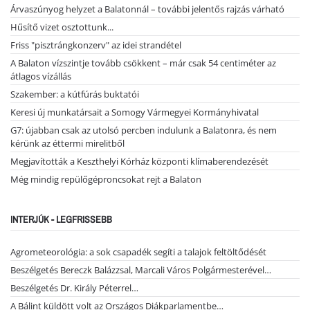
Árvaszúnyog helyzet a Balatonnál – további jelentős rajzás várható
Hűsítő vizet osztottunk...
Friss "pisztrángkonzerv" az idei strandétel
A Balaton vízszintje tovább csökkent – már csak 54 centiméter az
átlagos vízállás
Szakember: a kútfúrás buktatói
Keresi új munkatársait a Somogy Vármegyei Kormányhivatal
G7: újabban csak az utolsó percben indulunk a Balatonra, és nem
kérünk az éttermi mirelitből
Megjavították a Keszthelyi Kórház központi klímaberendezését
Még mindig repülőgéproncsokat rejt a Balaton
INTERJÚK - LEGFRISSEBB
Agrometeorológia: a sok csapadék segíti a talajok feltöltődését
Beszélgetés Bereczk Balázzsal, Marcali Város Polgármesterével…
Beszélgetés Dr. Király Péterrel…
A Bálint küldött volt az Országos Diákparlamentbe…