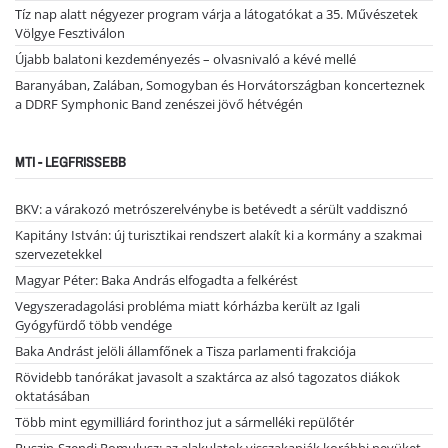
Tíz nap alatt négyezer program várja a látogatókat a 35. Művészetek
Völgye Fesztiválon
Újabb balatoni kezdeményezés – olvasnivaló a kévé mellé
Baranyában, Zalában, Somogyban és Horvátországban koncerteznek
a DDRF Symphonic Band zenészei jövő hétvégén
MTI - LEGFRISSEBB
BKV: a várakozó metrószerelvénybe is betévedt a sérült vaddisznó
Kapitány István: új turisztikai rendszert alakít ki a kormány a szakmai
szervezetekkel
Magyar Péter: Baka András elfogadta a felkérést
Vegyszeradagolási probléma miatt kórházba került az Igali
Gyógyfürdő több vendége
Baka Andrást jelöli államfőnek a Tisza parlamenti frakciója
Rövidebb tanórákat javasolt a szaktárca az alsó tagozatos diákok
oktatásában
Több mint egymilliárd forinthoz jut a sármelléki repülőtér