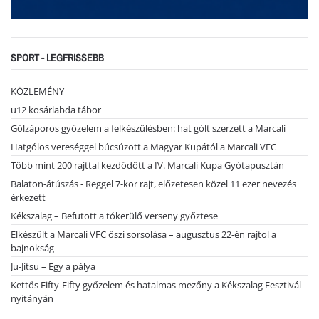
SPORT - LEGFRISSEBB
KÖZLEMÉNY
u12 kosárlabda tábor
Gólzáporos győzelem a felkészülésben: hat gólt szerzett a Marcali
Hatgólos vereséggel búcsúzott a Magyar Kupától a Marcali VFC
Több mint 200 rajttal kezdődött a IV. Marcali Kupa Gyótapusztán
Balaton-átúszás - Reggel 7-kor rajt, előzetesen közel 11 ezer nevezés
érkezett
Kékszalag – Befutott a tókerülő verseny győztese
Elkészült a Marcali VFC őszi sorsolása – augusztus 22-én rajtol a
bajnokság
Ju-Jitsu – Egy a pálya
Kettős Fifty-Fifty győzelem és hatalmas mezőny a Kékszalag Fesztivál
nyitányán