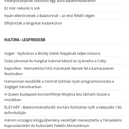
Villanyoszlopnak ütközött egy autó Balatonföldváron
Ez már nekünk is sok
Nyári ellenőrzések a Balatonnál – az első félidő végén
Elfojtották a lángokat Kadarkúton
KULTÚRA - LEGFRISSEBB
Sziget - Nyilvános a Bródy Dalok Napjának teljes műsora
Szász Jánossal és Hargitai Ivánnal készül az új évadra a Csiky
Kaposfest - Nemzetközi hírű művészek lépnek fel a kamarazenei
fesztiválon
Hamarosan kezdődik a Centrál Színház nyári programsorozata a
Szigliget Várudvarban
A Queen budapesti koncertfilmje felújítva lesz látható ősszel a
mozikban
ÉLET.KÉP - Balatonmáriafürdő: kortárs fotótárlat nyílt a település 130.
évfordulóján
Három országos közgyűjtemény vezetőjét menesztette a Társadalmi
Kapcsolatokért és Kultúráért Felelős Minisztérium