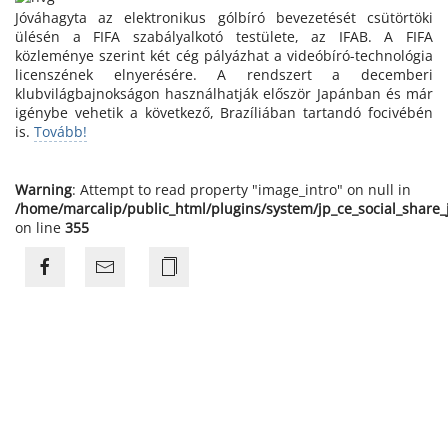
Jóváhagyta az elektronikus gólbíró bevezetését csütörtöki
ülésén a FIFA szabályalkotó testülete, az IFAB. A FIFA
közleménye szerint két cég pályázhat a videóbíró-technológia
licenszének elnyerésére. A rendszert a decemberi
klubvilágbajnokságon használhatják először Japánban és már
igénybe vehetik a következő, Brazíliában tartandó focivébén
is.
Tovább!
Warning
: Attempt to read property "image_intro" on null in
/home/marcalip/public_html/plugins/system/jp_ce_social_share
on line
355