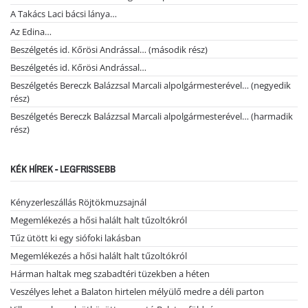
A Takács Laci bácsi lánya…
Az Edina…
Beszélgetés id. Kőrösi Andrással… (második rész)
Beszélgetés id. Kőrösi Andrással…
Beszélgetés Bereczk Balázzsal Marcali alpolgármesterével… (negyedik
rész)
Beszélgetés Bereczk Balázzsal Marcali alpolgármesterével… (harmadik
rész)
KÉK HÍREK - LEGFRISSEBB
Kényzerleszállás Röjtökmuzsajnál
Megemlékezés a hősi halált halt tűzoltókról
Tűz ütött ki egy siófoki lakásban
Megemlékezés a hősi halált halt tűzoltókról
Hárman haltak meg szabadtéri tüzekben a héten
Veszélyes lehet a Balaton hirtelen mélyülő medre a déli parton