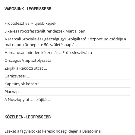
VÁROSUNK - LEGFRISSEBB
Fröccsfesztivál – újabb képek
Sikeres Fröccsfesztivált rendeztek Marcaliban
A Marcali Szociális és Egészségügyi Szolgáltató Központ Bölcsődéje a
mai napon ünnepelte 50. születésnapját.
Hamarosan minden készen áll a Fröccsfesztiválra
Országos Vízipisztolycsata
Zárják a Rákóczi utcát …
Garázsvásár …
Kapitányok között!
Piacnap...
A Noszlopy utca felújítás…
KÖZELBEN - LEGFRISSEBB
Ezeket a fagylaltokat keresik hőség idején a Balatonnál