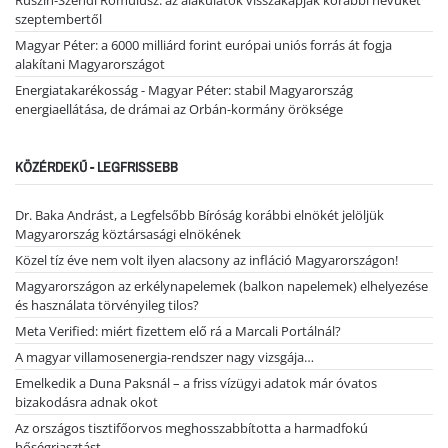
Ruszin-Szendi Romulusz: az alakulatok visszakapják korábbi nevüket
szeptembertől
Magyar Péter: a 6000 milliárd forint európai uniós forrás át fogja
alakítani Magyarországot
Energiatakarékosság - Magyar Péter: stabil Magyarország
energiaellátása, de drámai az Orbán-kormány öröksége
KÖZÉRDEKŰ - LEGFRISSEBB
Dr. Baka Andrást, a Legfelsőbb Bíróság korábbi elnökét jelöljük
Magyarország köztársasági elnökének
Közel tíz éve nem volt ilyen alacsony az infláció Magyarországon!
Magyarországon az erkélynapelemek (balkon napelemek) elhelyezése
és használata törvényileg tilos?
Meta Verified: miért fizettem elő rá a Marcali Portálnál?
A magyar villamosenergia-rendszer nagy vizsgája…
Emelkedik a Duna Paksnál – a friss vízügyi adatok már óvatos
bizakodásra adnak okot
Az országos tisztifőorvos meghosszabbította a harmadfokú
hőségriasztást