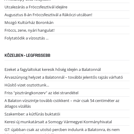
Utcalezárás a Fröccsfesztivál idejére
Augusztus 8-án Fröccsfesztivál a Rákóczi utcában!
Mozgó Kultúrház Boronkán
Fröccs, zene, nyári hangulat!
Folytatódik a vízosztás ...
KÖZELBEN - LEGFRISSEBB
Ezeket a fagylaltokat keresik hőség idején a Balatonnál
Árvaszúnyog helyzet a Balatonnál – további jelentős rajzás várható
Hűsítő vizet osztottunk...
Friss "pisztrángkonzerv" az idei strandétel
A Balaton vízszintje tovább csökkent – már csak 54 centiméter az
átlagos vízállás
Szakember: a kútfúrás buktatói
Keresi új munkatársait a Somogy Vármegyei Kormányhivatal
G7: újabban csak az utolsó percben indulunk a Balatonra, és nem