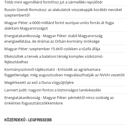
Több mint egymilliárd forinthoz jut a sármelléki repülőtér
Ruszin-Szendi Romulusz: az alakulatok visszakapják korábbi nevüket
szeptembertől
Magyar Péter: a 6000 milliárd forint európai uniós forrás át fogja
alakítani Magyarországot
Energiatakarékosság - Magyar Péter: stabil Magyarország
energiaellátása, de drámai az Orbán-kormány öröksége
Magyar Péter: szeptember 15-étől csökken a tűzifa áfája
Elkészültek a tervek a balatoni térség komplex víziközmű-
fejlesztéséhez
Kormányszóvivői tájékoztató - Erősödik az agrárkamara
függetlensége, még augusztusban megválaszthatják az NVVH vezetőit
Megérkezett az eső a Duna vízgyűjtőjére
Lannert Judit: nagyon fontos a biztonságos tanévkezdés
Energiatakarékosság - Magyar Péter: péntektől nincs szükség az
önkéntes fogyasztáscsökkentésre
KÖZÉRDEKŰ - LEGFRISSEBB