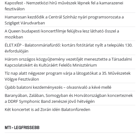
Kaposfest - Nemzetközi hírű művészek lépnek fel a kamarazenei
fesztiválon
Hamarosan kezdődik a Centrál Színház nyári programsorozata a
Szigliget Várudvarban
A Queen budapesti koncertfilmje felújítva lesz látható ősszel a
mozikban
ÉLET.KÉP - Balatonmáriafürdő: kortárs fotótárlat nyílt a település 130.
évfordulóján
Három országos közgyűjtemény vezetőjét menesztette a Társadalmi
Kapcsolatokért és Kultúráért Felelős Minisztérium
Tíz nap alatt négyezer program várja a látogatókat a 35. Művészetek
Völgye Fesztiválon
Újabb balatoni kezdeményezés – olvasnivaló a kévé mellé
Baranyában, Zalában, Somogyban és Horvátországban koncerteznek
a DDRF Symphonic Band zenészei jövő hétvégén
Két koncertet is ad Zorán idén Balatonfüreden
MTI - LEGFRISSEBB