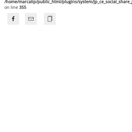
/home/marcalip/public_html/plugins/system/jp_ce_social_share
on line
355