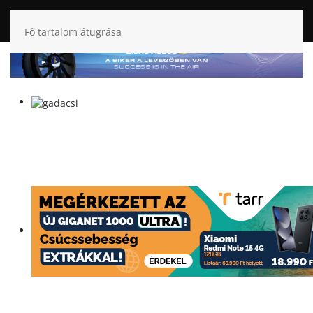
Fő tartalom átugrása