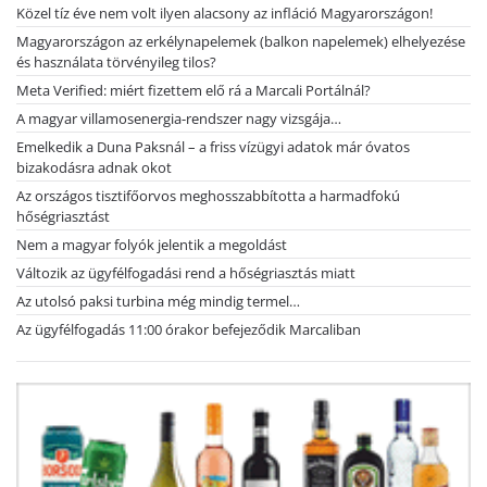
Közel tíz éve nem volt ilyen alacsony az infláció Magyarországon!
Magyarországon az erkélynapelemek (balkon napelemek) elhelyezése
és használata törvényileg tilos?
Meta Verified: miért fizettem elő rá a Marcali Portálnál?
A magyar villamosenergia-rendszer nagy vizsgája…
Emelkedik a Duna Paksnál – a friss vízügyi adatok már óvatos
bizakodásra adnak okot
Az országos tisztifőorvos meghosszabbította a harmadfokú
hőségriasztást
Nem a magyar folyók jelentik a megoldást
Változik az ügyfélfogadási rend a hőségriasztás miatt
Az utolsó paksi turbina még mindig termel…
Az ügyfélfogadás 11:00 órakor befejeződik Marcaliban