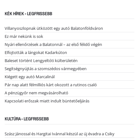
KÉK HÍREK - LEGFRISSEBB
Villanyoszlopnak ütközött egy autó Balatonföldváron
Ez már nekünk is sok
Nyári ellenőrzések a Balatonnál – az első félidő végén
Elfojtották a lángokat Kadarkúton
Baleset történt Lengyeltóti külterületén
Segítségnyújtás a szomszédos vármegyében
Kiégett egy autó Marcalinál
Pár nap alatt félmilliós kárt okozott a rutinos csaló
A pénzügyőr nem megvásárolható
Kapcsolati erőszak miatt indult büntetőeljárás
KULTÚRA - LEGFRISSEBB
Szász Jánossal és Hargitai Ivánnal készül az új évadra a Csiky