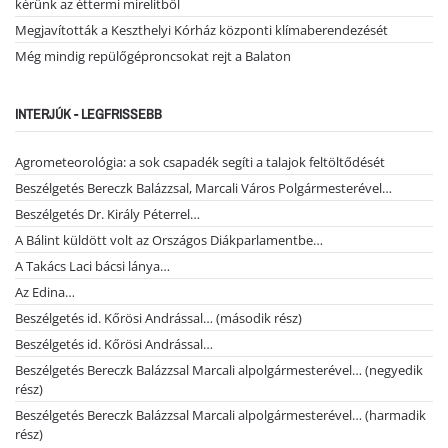
kérünk az éttermi mirelitből
Megjavították a Keszthelyi Kórház központi klímaberendezését
Még mindig repülőgéproncsokat rejt a Balaton
INTERJÚK - LEGFRISSEBB
Agrometeorológia: a sok csapadék segíti a talajok feltöltődését
Beszélgetés Bereczk Balázzsal, Marcali Város Polgármesterével…
Beszélgetés Dr. Király Péterrel…
A Bálint küldött volt az Országos Diákparlamentbe…
A Takács Laci bácsi lánya…
Az Edina…
Beszélgetés id. Kőrösi Andrással… (második rész)
Beszélgetés id. Kőrösi Andrással…
Beszélgetés Bereczk Balázzsal Marcali alpolgármesterével… (negyedik
rész)
Beszélgetés Bereczk Balázzsal Marcali alpolgármesterével… (harmadik
rész)