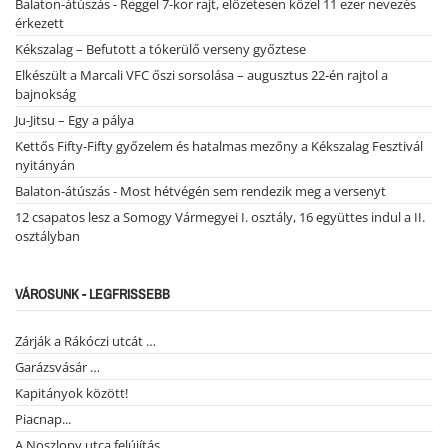
Balaton-átúszás - Reggel 7-kor rajt, előzetesen közel 11 ezer nevezés
érkezett
Kékszalag – Befutott a tókerülő verseny győztese
Elkészült a Marcali VFC őszi sorsolása – augusztus 22-én rajtol a
bajnokság
Ju-Jitsu – Egy a pálya
Kettős Fifty-Fifty győzelem és hatalmas mezőny a Kékszalag Fesztivál
nyitányán
Balaton-átúszás - Most hétvégén sem rendezik meg a versenyt
12 csapatos lesz a Somogy Vármegyei I. osztály, 16 együttes indul a II.
osztályban
VÁROSUNK - LEGFRISSEBB
Zárják a Rákóczi utcát …
Garázsvásár …
Kapitányok között!
Piacnap...
A Noszlopy utca felújítás…