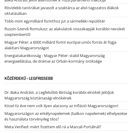
Rövidebb tanórákat javasolt a szaktárca az alsó tagozatos diákok
oktatásában
Több mint egymilliárd forinthoz jut a sármelléki repülőtér
Ruszin-Szendi Romulusz: az alakulatok visszakapják korábbi nevüket
szeptembertől
Magyar Péter: a 6000 milliárd forint európai uniós forrás át fogja
alakítani Magyarországot
Energiatakarékosság - Magyar Péter: stabil Magyarország
energiaellátása, de drámai az Orbán-kormány öröksége
KÖZÉRDEKŰ - LEGFRISSEBB
Dr. Baka Andrást, a Legfelsőbb Bíróság korábbi elnökét jelöljük
Magyarország köztársasági elnökének
Közel tíz éve nem volt ilyen alacsony az infláció Magyarországon!
Magyarországon az erkélynapelemek (balkon napelemek) elhelyezése
és használata törvényileg tilos?
Meta Verified: miért fizettem elő rá a Marcali Portálnál?