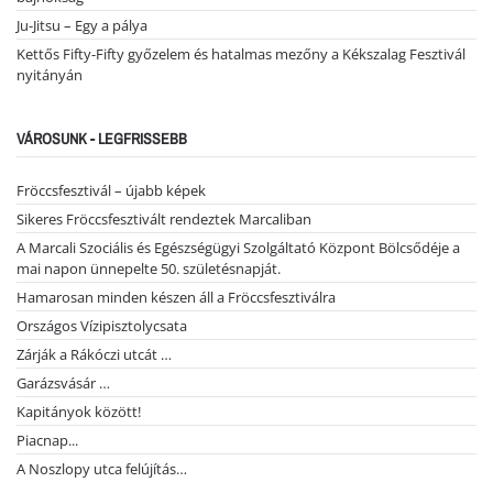
Ju-Jitsu – Egy a pálya
Kettős Fifty-Fifty győzelem és hatalmas mezőny a Kékszalag Fesztivál
nyitányán
VÁROSUNK - LEGFRISSEBB
Fröccsfesztivál – újabb képek
Sikeres Fröccsfesztivált rendeztek Marcaliban
A Marcali Szociális és Egészségügyi Szolgáltató Központ Bölcsődéje a
mai napon ünnepelte 50. születésnapját.
Hamarosan minden készen áll a Fröccsfesztiválra
Országos Vízipisztolycsata
Zárják a Rákóczi utcát …
Garázsvásár …
Kapitányok között!
Piacnap...
A Noszlopy utca felújítás…