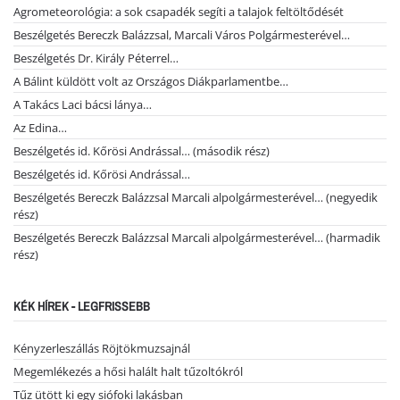
Agrometeorológia: a sok csapadék segíti a talajok feltöltődését
Beszélgetés Bereczk Balázzsal, Marcali Város Polgármesterével…
Beszélgetés Dr. Király Péterrel…
A Bálint küldött volt az Országos Diákparlamentbe…
A Takács Laci bácsi lánya…
Az Edina…
Beszélgetés id. Kőrösi Andrással… (második rész)
Beszélgetés id. Kőrösi Andrással…
Beszélgetés Bereczk Balázzsal Marcali alpolgármesterével… (negyedik
rész)
Beszélgetés Bereczk Balázzsal Marcali alpolgármesterével… (harmadik
rész)
KÉK HÍREK - LEGFRISSEBB
Kényzerleszállás Röjtökmuzsajnál
Megemlékezés a hősi halált halt tűzoltókról
Tűz ütött ki egy siófoki lakásban