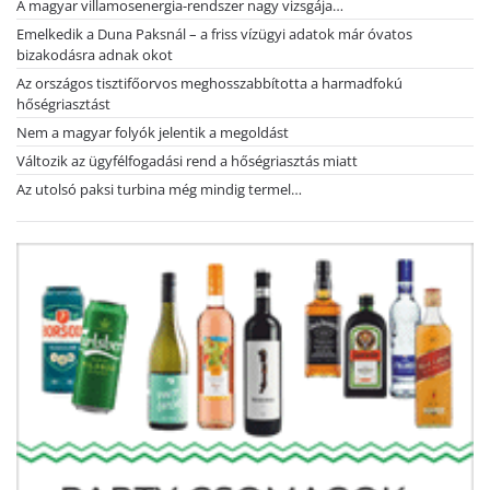
A magyar villamosenergia-rendszer nagy vizsgája…
Emelkedik a Duna Paksnál – a friss vízügyi adatok már óvatos
bizakodásra adnak okot
Az országos tisztifőorvos meghosszabbította a harmadfokú
hőségriasztást
Nem a magyar folyók jelentik a megoldást
Változik az ügyfélfogadási rend a hőségriasztás miatt
Az utolsó paksi turbina még mindig termel…