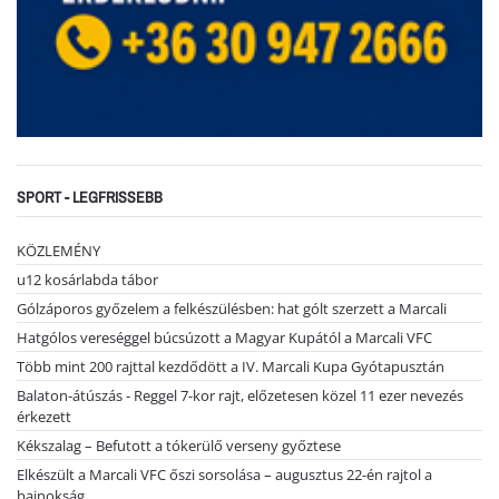
SPORT - LEGFRISSEBB
KÖZLEMÉNY
u12 kosárlabda tábor
Gólzáporos győzelem a felkészülésben: hat gólt szerzett a Marcali
Hatgólos vereséggel búcsúzott a Magyar Kupától a Marcali VFC
Több mint 200 rajttal kezdődött a IV. Marcali Kupa Gyótapusztán
Balaton-átúszás - Reggel 7-kor rajt, előzetesen közel 11 ezer nevezés
érkezett
Kékszalag – Befutott a tókerülő verseny győztese
Elkészült a Marcali VFC őszi sorsolása – augusztus 22-én rajtol a
bajnokság