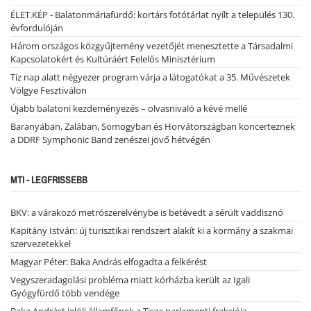
ÉLET.KÉP - Balatonmáriafürdő: kortárs fotótárlat nyílt a település 130.
évfordulóján
Három országos közgyűjtemény vezetőjét menesztette a Társadalmi
Kapcsolatokért és Kultúráért Felelős Minisztérium
Tíz nap alatt négyezer program várja a látogatókat a 35. Művészetek
Völgye Fesztiválon
Újabb balatoni kezdeményezés – olvasnivaló a kévé mellé
Baranyában, Zalában, Somogyban és Horvátországban koncerteznek
a DDRF Symphonic Band zenészei jövő hétvégén
MTI - LEGFRISSEBB
BKV: a várakozó metrószerelvénybe is betévedt a sérült vaddisznó
Kapitány István: új turisztikai rendszert alakít ki a kormány a szakmai
szervezetekkel
Magyar Péter: Baka András elfogadta a felkérést
Vegyszeradagolási probléma miatt kórházba került az Igali
Gyógyfürdő több vendége
Baka Andrást jelöli államfőnek a Tisza parlamenti frakciója