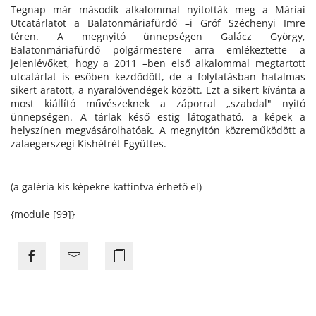
Tegnap már második alkalommal nyitották meg a Máriai
Utcatárlatot a Balatonmáriafürdő –i Gróf Széchenyi Imre
téren. A megnyitó ünnepségen Galácz György,
Balatonmáriafürdő polgármestere arra emlékeztette a
jelenlévőket, hogy a 2011 –ben első alkalommal megtartott
utcatárlat is esőben kezdődött, de a folytatásban hatalmas
sikert aratott, a nyaralóvendégek között. Ezt a sikert kívánta a
most kiállító művészeknek a záporral „szabdal" nyitó
ünnepségen. A tárlak késő estig látogatható, a képek a
helyszínen megvásárolhatóak. A megnyitón közreműködött a
zalaegerszegi Kishétrét Együttes.
(a galéria kis képekre kattintva érhető el)
{module [99]}