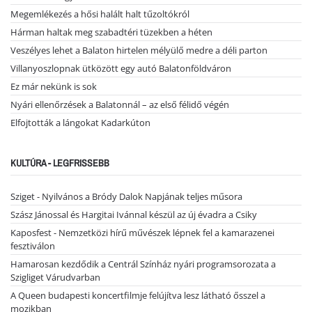
Megemlékezés a hősi halált halt tűzoltókról
Hárman haltak meg szabadtéri tüzekben a héten
Veszélyes lehet a Balaton hirtelen mélyülő medre a déli parton
Villanyoszlopnak ütközött egy autó Balatonföldváron
Ez már nekünk is sok
Nyári ellenőrzések a Balatonnál – az első félidő végén
Elfojtották a lángokat Kadarkúton
KULTÚRA - LEGFRISSEBB
Sziget - Nyilvános a Bródy Dalok Napjának teljes műsora
Szász Jánossal és Hargitai Ivánnal készül az új évadra a Csiky
Kaposfest - Nemzetközi hírű művészek lépnek fel a kamarazenei
fesztiválon
Hamarosan kezdődik a Centrál Színház nyári programsorozata a
Szigliget Várudvarban
A Queen budapesti koncertfilmje felújítva lesz látható ősszel a
mozikban