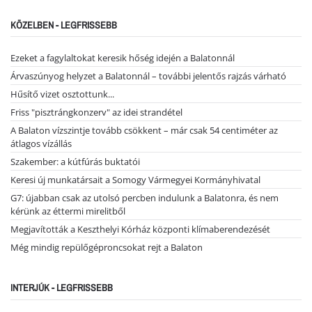
KÖZELBEN - LEGFRISSEBB
Ezeket a fagylaltokat keresik hőség idején a Balatonnál
Árvaszúnyog helyzet a Balatonnál – további jelentős rajzás várható
Hűsítő vizet osztottunk...
Friss "pisztrángkonzerv" az idei strandétel
A Balaton vízszintje tovább csökkent – már csak 54 centiméter az
átlagos vízállás
Szakember: a kútfúrás buktatói
Keresi új munkatársait a Somogy Vármegyei Kormányhivatal
G7: újabban csak az utolsó percben indulunk a Balatonra, és nem
kérünk az éttermi mirelitből
Megjavították a Keszthelyi Kórház központi klímaberendezését
Még mindig repülőgéproncsokat rejt a Balaton
INTERJÚK - LEGFRISSEBB