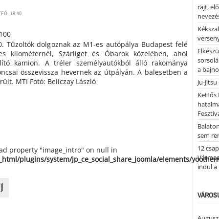
rajt, e
FŐ, 18:40
nevezés
Kékszal
versen
30. Tűzoltók dolgoznak az M1-es autópálya Budapest felé
Elkészü
es kilométernél, Szárliget és Óbarok közelében, ahol
sorsolá
llító kamion. A tréler személyautókból álló rakománya
a bajn
oncsai összevissza hevernek az útpályán. A balesetben a
lt. MTI Fotó: Beliczay László
Ju-Jitsu
Kettős 
hatalm
Fesztiv
Balato
sem re
12 csap
ead property "image_intro" on null in
Vármegy
_html/plugins/system/jp_ce_social_share_joomla/elements/yoothe
indul a
VÁROSU
Auguszt