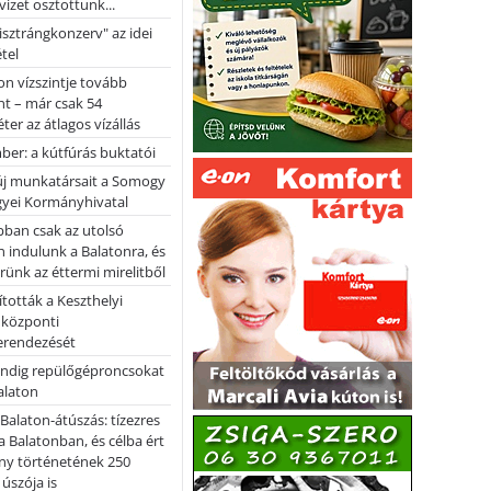
vizet osztottunk...
pisztrángkonzerv" az idei
tel
on vízszintje tovább
t – már csak 54
ter az átlagos vízállás
er: a kútfúrás buktatói
 új munkatársait a Somogy
yei Kormányhivatal
bban csak az utolsó
 indulunk a Balatonra, és
ünk az éttermi mirelitből
tották a Keszthelyi
 központi
erendezését
ndig repülőgéproncsokat
Balaton
l Balaton-átúszás: tízezres
 Balatonban, és célba ért
ny történetének 250
 úszója is