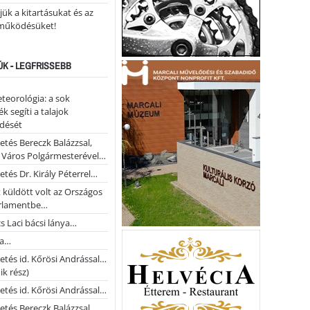
ük a kitartásukat és az
működésüket!
ÚK - LEGFRISSEBB
teorológia: a sok
k segíti a talajok
ődését
etés Bereczk Balázzsal,
i Város Polgármesterével…
etés Dr. Király Péterrel…
t küldött volt az Országos
rlamentbe…
s Laci bácsi lánya…
na…
etés id. Kőrösi Andrással…
k rész)
etés id. Kőrösi Andrással…
etés Bereczk Balázzsal