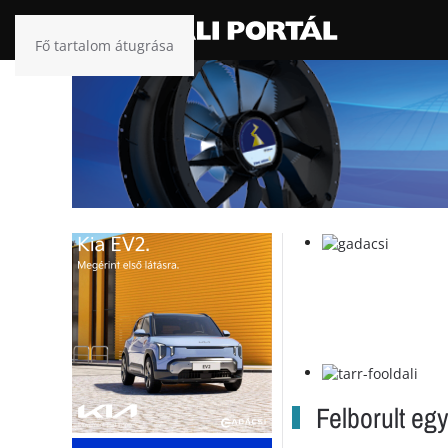
Fő tartalom átugrása
Felborult eg