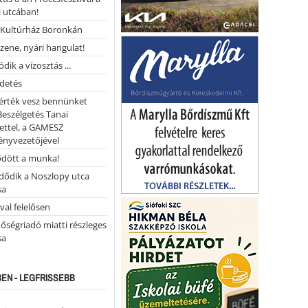
 utcában!
Kultúrház Boronkán
 zene, nyári hangulat!
dik a vízosztás ...
rdetés
 érték vesz bennünket
Beszélgetés Tanai
ettel, a GAMESZ
ényvezetőjével
ődött a munka!
dődik a Noszlopy utca
sa
val felelősen
őségriadó miatti részleges
sa
EN - LEGFRISSEBB