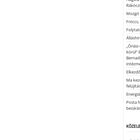
Rákóczi
Mozgó 
Fröccs,
Folytató
Álláshi
„Óriási
körül” 
Bernad
intézm
Elkezd
Ma kez
felújítá
Energiá
Posta h
bezárá
KÖZELB