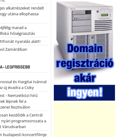
 is.
ges alkatrészeket rendelt
hogy utána ellophassa
éjfélig marad a
fokú hőségriasztás
tthonát nyaralás alatt!
ol Zamárdiban
A - LEGFRISSEBB
ánossal és Hargitai Ivánnal
az új évadra a Csiky
st - Nemzetközi hírű
k lépnek fel a
enei fesztiválon
san kezdődik a Centrál
z nyári programsorozata a
et Várudvarban
n budapesti koncertfilmje