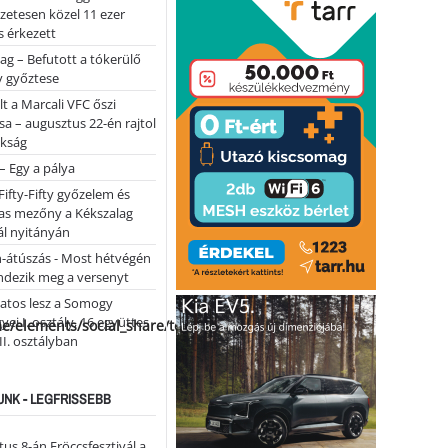
lőzetesen közel 11 ezer
 érkezett
ag – Befutott a tókerülő
y győztese
lt a Marcali VFC őszi
sa – augusztus 22-én rajtol
okság
 – Egy a pálya
Fifty-Fifty győzelem és
as mezőny a Kékszalag
ál nyitányán
n-átúszás - Most hétvégén
ndezik meg a versenyt
atos lesz a Somogy
ei I. osztály, 16 együttes
me/elements/social_share/templates/template.php
 II. osztályban
NK - LEGFRISSEBB
us 8-án Fröccsfesztivál a