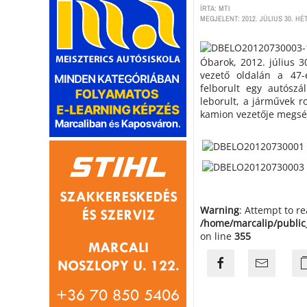
ÍRTA: MTI
MEGJELENT: 2012. JÚLIUS 30. HÉT
Óbarok, 2012. július 
vezető oldalán a 47-
felborult egy autószá
leborult, a járművek r
kamion vezetője megsérü
Warning
: Attempt to r
/home/marcalip/public
on line
355