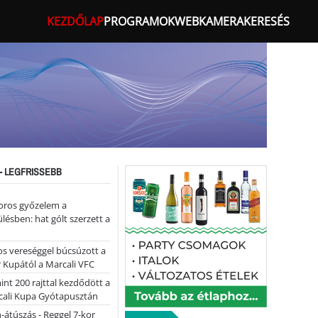
KEZDŐLAP
PROGRAMOK
WEBKAMERA
KERESÉS
- LEGFRISSEBB
oros győzelem a
ülésben: hat gólt szerzett a
s vereséggel búcsúzott a
 Kupától a Marcali VFC
nt 200 rajttal kezdődött a
cali Kupa Gyótapusztán
-átúszás - Reggel 7-kor