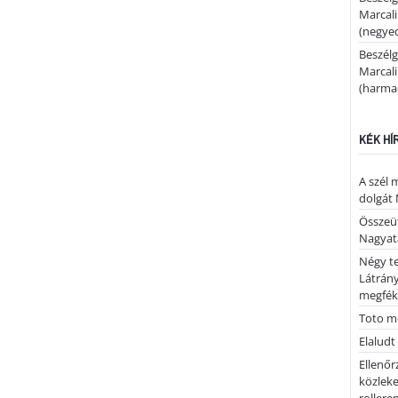
Marcal
(negyed
Beszélg
Marcal
(harmad
KÉK HÍ
A szél 
dolgát 
Összeü
Nagya
Négy te
Látrán
megfék
Toto me
Elaludt
Ellenőr
közleke