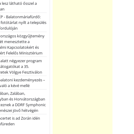
a lesz látható ősszel a
ban
P - Balatonmáriafürdő:
 fotótárlat nyílt a település
fordulóján
országos közgyűjtemény
ét menesztette a
lmi Kapcsolatokért és
ért Felelős Minisztérium
 alatt négyezer program
 látogatókat a 35.
etek Völgye Fesztiválon
balatoni kezdeményezés –
való a kévé mellé
ában, Zalában,
ban és Horvátországban
teznek a DDRF Symphonic
enészei jövő hétvégén
certet is ad Zorán idén
nfüreden