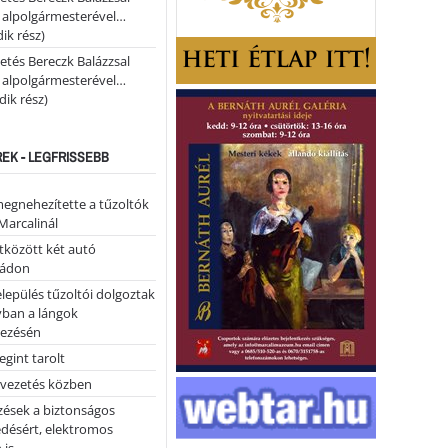
i alpolgármesterével…
ik rész)
etés Bereczk Balázzsal
i alpolgármesterével…
ik rész)
REK - LEGFRISSEBB
megnehezítette a tűzoltók
Marcalinál
tközött két autó
tádon
lepülés tűzoltói dolgoztak
yban a lángok
ezésén
gint tarolt
 vezetés közben
zések a biztonságos
désért, elektromos