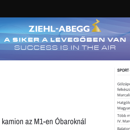
SPORT 
Gólzáp
felkész
Marcali
Hatgólo
Magyar
Több mi
y kamion az M1-en Óbaroknál
IV. Mar
Balaton