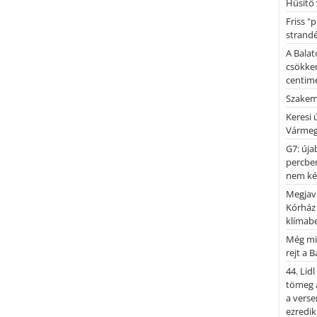
Hűsítő 
Friss "
strandé
A Balat
csökken
centimé
Szakemb
Keresi
Vármeg
G7: úja
percben
nem kér
Megjaví
Kórház
klímab
Még mi
rejt a 
44. Lid
tömeg a
a verse
ezredik