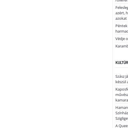
rolleren
Felesle
azért, 
azokat
Péntek 
harmad
Védje o
Karamb
KULTÚR
Szász J
készül 
Kaposfe
művésze
kamaraz
Hamaro
Színhá
Sziglig
A Quee