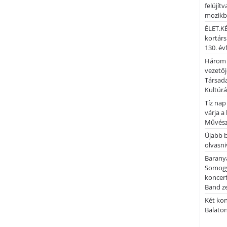
felújítv
mozik
ÉLET.KÉ
kortárs
130. év
Három 
vezetőj
Társada
Kultúrá
Tíz nap
várja a
Művész
Újabb 
olvasni
Barany
Somogy
koncer
Band z
Két kon
Balato