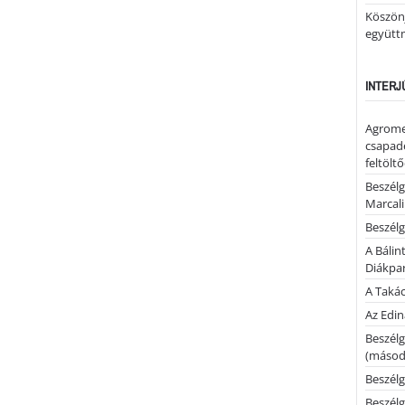
Köszönj
együtt
INTERJ
Agrome
csapadé
feltölt
Beszélg
Marcal
Beszélg
A Bálin
Diákpa
A Takác
Az Edi
Beszélg
(másodi
Beszélg
Beszélg