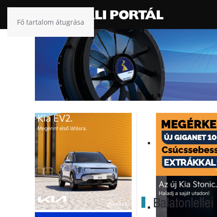
Fő tartalom átugrása
Balatonlellei