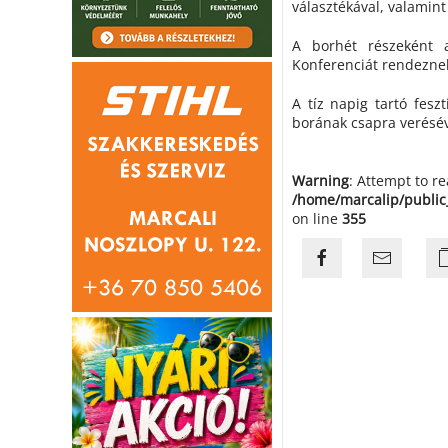
választékával, valamin
A borhét részeként a
Konferenciát rendeznek
A tíz napig tartó fesz
borának csapra veréséve
Warning
: Attempt to r
/home/marcalip/public
on line
355