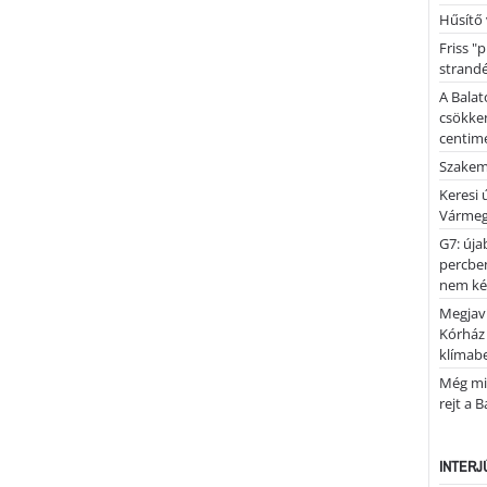
Hűsítő 
Friss "
strandé
A Balat
csökken
centimé
Szakemb
Keresi
Vármeg
G7: úja
percben
nem kér
Megjaví
Kórház
klímab
Még mi
rejt a 
INTERJ