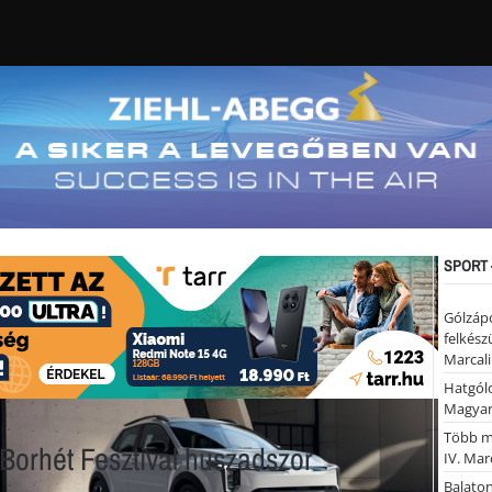
SPORT 
Gólzáp
felkész
Marcali
Hatgólo
Magyar
Több mi
 Borhét Fesztivál huszadszor
IV. Mar
Balaton