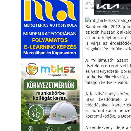
ÍRTA: MTI
MEGJELENT: 2012. JÚLIUS 31. KED
Balatonlelle, 2012. júl
az idén huszadik alkal
a finom helyi borok és
is várja az érdeklődők
Hegyközség elnöke az M
A "Villáműző" Szent 
tiszteletére rendezett 
és versenyeztetik bora
borkedvelőknek szól, a
találjon kedvére valót.
A fesztivál helyszínén
után kezdődnek a p
előadásaival, koncertek
az autentikus ír népze
közreműködője, a Debre
A rendezvény ideje ala