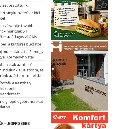
vizet osztottunk...
pisztrángkonzerv" az idei
tel
on vízszintje tovább
t – már csak 54
ter az átlagos vízállás
er: a kútfúrás buktatói
 új munkatársait a Somogy
yei Kormányhivatal
bban csak az utolsó
 indulunk a Balatonra, és
ünk az éttermi mirelitből
tották a Keszthelyi
 központi
erendezését
ndig repülőgéproncsokat
Balaton
ÚK - LEGFRISSEBB