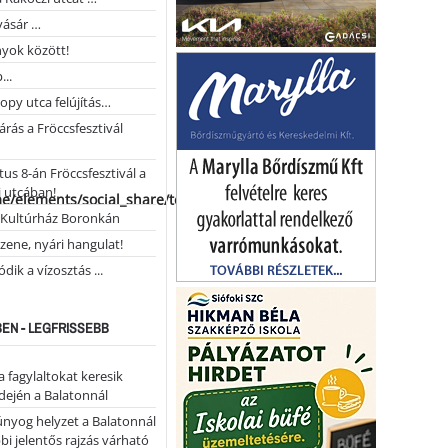
vásár …
yok között!
...
opy utca felújítás…
árás a Fröccsfesztivál
us 8-án Fröccsfesztivál a
 utcában!
me/elements/social_share/templates/template.php
Kultúrház Boronkán
 zene, nyári hangulat!
dik a vízosztás ...
EN - LEGFRISSEBB
a fagylaltokat keresik
dején a Balatonnál
nyog helyzet a Balatonnál
bi jelentős rajzás várható