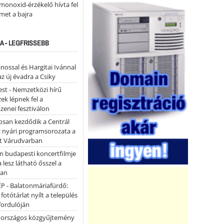
monoxid-érzékelő hívta fel
lmet a bajra
A - LEGFRISSEBB
ánossal és Hargitai Ivánnal
az új évadra a Csiky
st - Nemzetközi hírű
k lépnek fel a
enei fesztiválon
san kezdődik a Centrál
z nyári programsorozata a
et Várudvarban
n budapesti koncertfilmje
a lesz látható ősszel a
ban
P - Balatonmáriafürdő:
 fotótárlat nyílt a település
fordulóján
országos közgyűjtemény