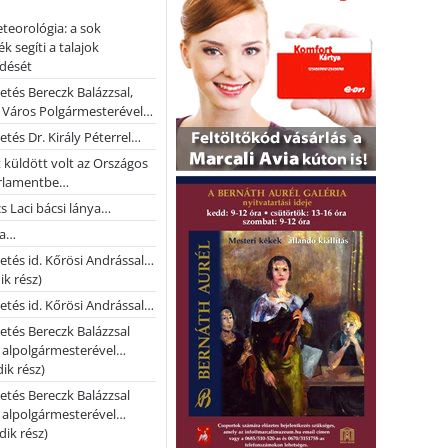
teorológia: a sok
k segíti a talajok
ődését
etés Bereczk Balázzsal,
i Város Polgármesterével…
etés Dr. Király Péterrel…
t küldött volt az Országos
rlamentbe…
s Laci bácsi lánya…
na…
etés id. Kőrösi Andrással…
k rész)
etés id. Kőrösi Andrással…
etés Bereczk Balázzsal
i alpolgármesterével…
ik rész)
etés Bereczk Balázzsal
i alpolgármesterével…
ik rész)