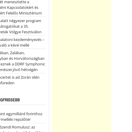
ét menesztette a
lmi Kapcsolatokért és
ért Felelős Minisztérium
 alatt négyezer program
 látogatókat a 35.
etek Völgye Fesztiválon
balatoni kezdeményezés –
való a kévé mellé
ában, Zalában,
ban és Horvátországban
teznek a DDRF Symphonic
enészei jövő hétvégén
certet is ad Zorán idén
nfüreden
LEGFRISSEBB
nt egymilliárd forinthoz
ármelléki repülőtér
Szendi Romulusz: az