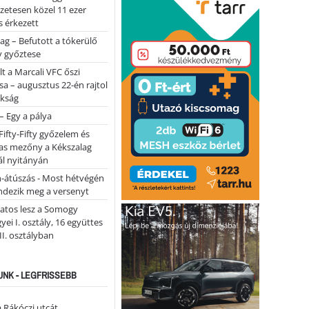
lőzetesen közel 11 ezer
 érkezett
ag – Befutott a tókerülő
y győztese
lt a Marcali VFC őszi
sa – augusztus 22-én rajtol
okság
 – Egy a pálya
Fifty-Fifty győzelem és
as mezőny a Kékszalag
ál nyitányán
n-átúszás - Most hétvégén
ndezik meg a versenyt
atos lesz a Somogy
ei I. osztály, 16 együttes
 II. osztályban
NK - LEGFRISSEBB
a Rákóczi utcát …