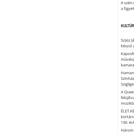
A szén-
a figye
KULTÚR
Szász J
készül 
Kaposfe
művésze
kamaraz
Hamaro
Színhá
Sziglig
A Quee
felújítv
mozik
ÉLET.KÉ
kortárs
130. év
Három 