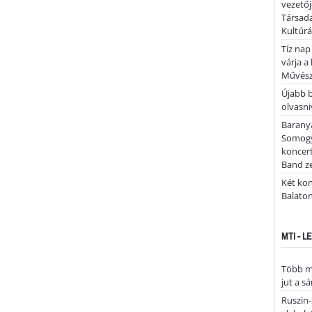
vezetőj
Társada
Kultúrá
Tíz nap
várja a
Művész
Újabb 
olvasni
Barany
Somogy
koncer
Band z
Két kon
Balato
MTI - 
Több mi
jut a s
Ruszin-