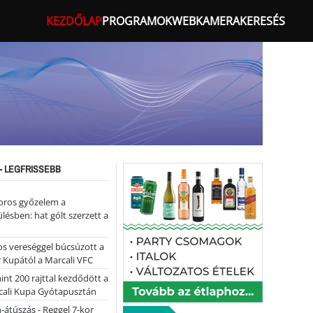
KEZDŐLAP
PROGRAMOK
WEBKAMERA
KERESÉS
- LEGFRISSEBB
oros győzelem a
ülésben: hat gólt szerzett a
s vereséggel búcsúzott a
 Kupától a Marcali VFC
nt 200 rajttal kezdődött a
cali Kupa Gyótapusztán
-átúszás - Reggel 7-kor