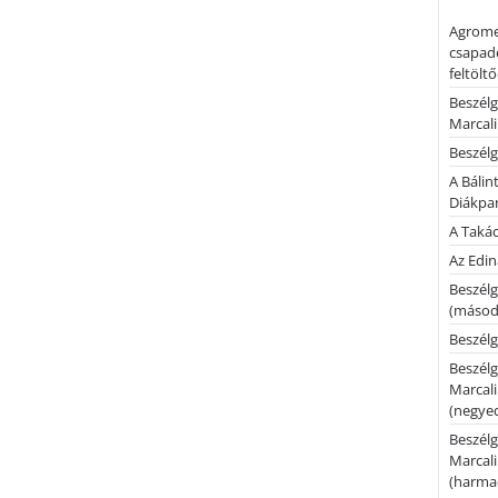
Agrome
csapadé
feltölt
Beszélg
Marcal
Beszélg
A Bálin
Diákpa
A Takác
Az Edi
Beszélg
(másodi
Beszélg
Beszélg
Marcal
(negyed
Beszélg
Marcal
(harmad