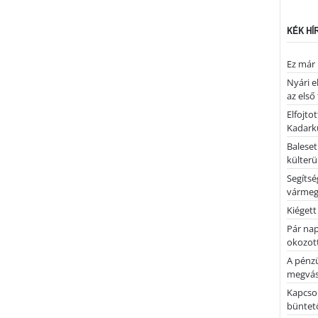
KÉK HÍ
Ez már 
Nyári e
az első
Elfojto
Kadark
Baleset
külterü
Segíts
várme
Kiégett
Pár nap 
okozott
A pénz
megvás
Kapcsol
büntető