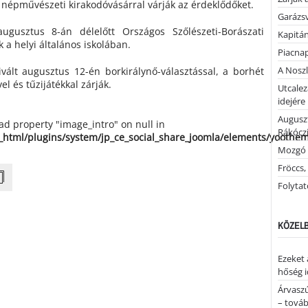
t népművészeti kirakodóvásárral várják az érdeklődőket.
Garázs
ugusztus 8-án délelőtt Országos Szőlészeti-Borászati
Kapitán
 a helyi általános iskolában.
Piacnap
A Noszl
tivált augusztus 12-én borkirálynő-választással, a borhét
l és tűzijátékkal zárják.
Utcalez
idejére
Auguszt
ead property "image_intro" on null in
Rákóczi
_html/plugins/system/jp_ce_social_share_joomla/elements/yoothe
Mozgó 
Fröccs,
Folytató
KÖZELB
Ezeket 
hőség i
Árvaszú
– továb