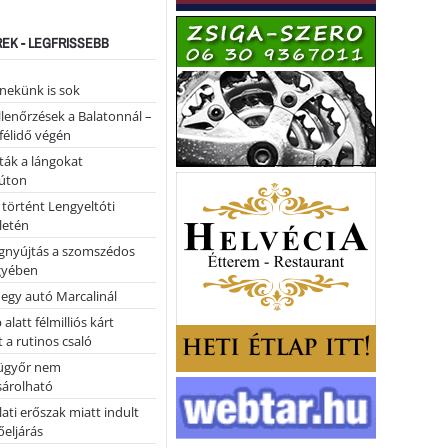
REK - LEGFRISSEBB
nekünk is sok
llenőrzések a Balatonnál –
 félidő végén
tták a lángokat
úton
 történt Lengyeltóti
letén
égnyújtás a szomszédos
gyében
 egy autó Marcalinál
alatt félmilliós kárt
 a rutinos csaló
ügyőr nem
árolható
ati erőszak miatt indult
eljárás