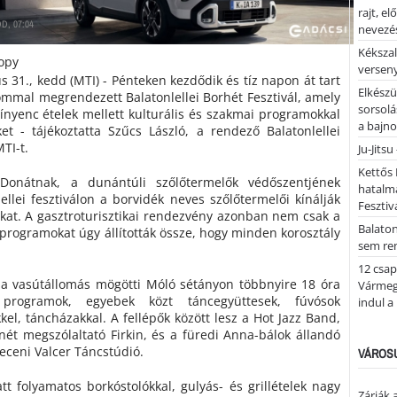
rajt, e
D, 07:04
nevezés
Kékszal
versen
ius 31., kedd (MTI) - Pénteken kezdődik és tíz napon át tart
Elkészü
ommal megrendezett Balatonlellei Borhét Fesztivál, amely
sorsolá
 ínyenc ételek mellett kulturális és szakmai programokkal
a bajn
et - tájékoztatta Szűcs László, a rendező Balatonlellei
TI-t.
Ju-Jitsu
Kettős 
Donátnak, a dunántúli szőlőtermelők védőszentjének
hatalm
lellei fesztiválon a borvidék neves szőlőtermelői kínálják
Fesztiv
ikat. A gasztroturisztikai rendezvény azonban nem csak a
Balato
 programokat úgy állították össze, hogy minden korosztály
sem re
12 csap
, a vasútállomás mögötti Móló sétányon többnyire 18 óra
Vármegy
rogramok, egyebek közt táncegyüttesek, fúvósok
indul a
kel, táncházakkal. A fellépők között lesz a Hot Jazz Band,
nét megszólaltató Firkin, és a füredi Anna-bálok állandó
ceni Valcer Táncstúdió.
VÁROSU
tt folyamatos borkóstolókkal, gulyás- és grillételek nagy
Zárják 