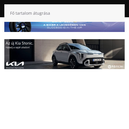
Fő tartalom átugrása