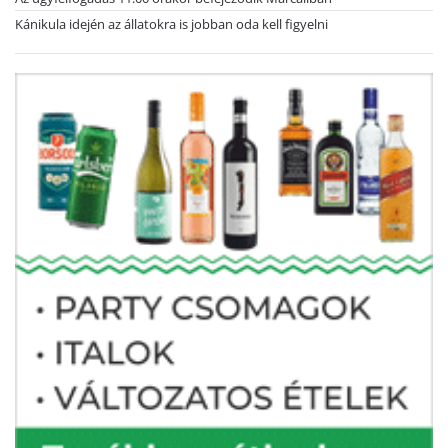
Kánikula idején az állatokra is jobban oda kell figyelni