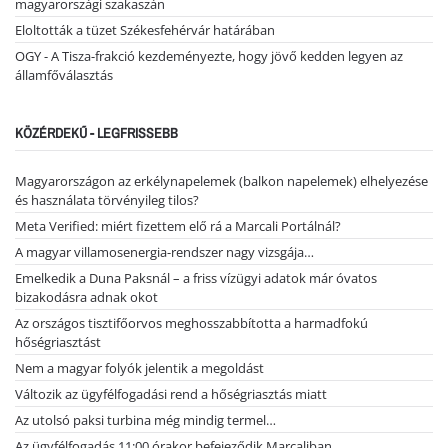
magyarországi szakaszán
Eloltották a tüzet Székesfehérvár határában
OGY - A Tisza-frakció kezdeményezte, hogy jövő kedden legyen az
államfőválasztás
KÖZÉRDEKŰ - LEGFRISSEBB
Magyarországon az erkélynapelemek (balkon napelemek) elhelyezése
és használata törvényileg tilos?
Meta Verified: miért fizettem elő rá a Marcali Portálnál?
A magyar villamosenergia-rendszer nagy vizsgája…
Emelkedik a Duna Paksnál – a friss vízügyi adatok már óvatos
bizakodásra adnak okot
Az országos tisztifőorvos meghosszabbította a harmadfokú
hőségriasztást
Nem a magyar folyók jelentik a megoldást
Változik az ügyfélfogadási rend a hőségriasztás miatt
Az utolsó paksi turbina még mindig termel…
Az ügyfélfogadás 11:00 órakor befejeződik Marcaliban