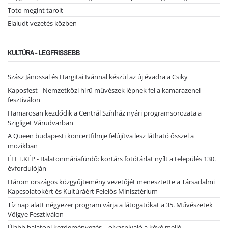
Toto megint tarolt
Elaludt vezetés közben
KULTÚRA - LEGFRISSEBB
Szász Jánossal és Hargitai Ivánnal készül az új évadra a Csiky
Kaposfest - Nemzetközi hírű művészek lépnek fel a kamarazenei
fesztiválon
Hamarosan kezdődik a Centrál Színház nyári programsorozata a
Szigliget Várudvarban
A Queen budapesti koncertfilmje felújítva lesz látható ősszel a
mozikban
ÉLET.KÉP - Balatonmáriafürdő: kortárs fotótárlat nyílt a település 130.
évfordulóján
Három országos közgyűjtemény vezetőjét menesztette a Társadalmi
Kapcsolatokért és Kultúráért Felelős Minisztérium
Tíz nap alatt négyezer program várja a látogatókat a 35. Művészetek
Völgye Fesztiválon
Újabb balatoni kezdeményezés – olvasnivaló a kévé mellé