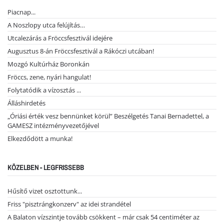
Piacnap...
A Noszlopy utca felújítás…
Utcalezárás a Fröccsfesztivál idejére
Augusztus 8-án Fröccsfesztivál a Rákóczi utcában!
Mozgó Kultúrház Boronkán
Fröccs, zene, nyári hangulat!
Folytatódik a vízosztás ...
Álláshirdetés
„Óriási érték vesz bennünket körül” Beszélgetés Tanai Bernadettel, a
GAMESZ intézményvezetőjével
Elkezdődött a munka!
KÖZELBEN - LEGFRISSEBB
Hűsítő vizet osztottunk...
Friss "pisztrángkonzerv" az idei strandétel
A Balaton vízszintje tovább csökkent – már csak 54 centiméter az