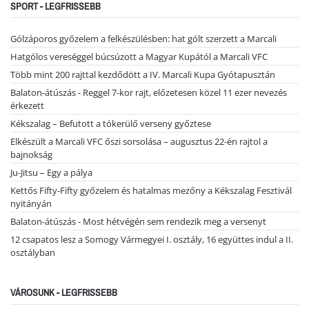
SPORT - LEGFRISSEBB
Gólzáporos győzelem a felkészülésben: hat gólt szerzett a Marcali
Hatgólos vereséggel búcsúzott a Magyar Kupától a Marcali VFC
Több mint 200 rajttal kezdődött a IV. Marcali Kupa Gyótapusztán
Balaton-átúszás - Reggel 7-kor rajt, előzetesen közel 11 ezer nevezés
érkezett
Kékszalag – Befutott a tókerülő verseny győztese
Elkészült a Marcali VFC őszi sorsolása – augusztus 22-én rajtol a
bajnokság
Ju-Jitsu – Egy a pálya
Kettős Fifty-Fifty győzelem és hatalmas mezőny a Kékszalag Fesztivál
nyitányán
Balaton-átúszás - Most hétvégén sem rendezik meg a versenyt
12 csapatos lesz a Somogy Vármegyei I. osztály, 16 együttes indul a II.
osztályban
VÁROSUNK - LEGFRISSEBB