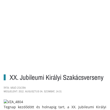
XX. Jubileumi Királyi Szakácsverseny
ÍRTA: VÁGÓ ZOLTÁN
MEGJELENT: 2012. AUGUSZTUS 04. SZOMBAT, 14:31
Tegnap kezdődött és holnapig tart, a XX. Jubileumi Királyi