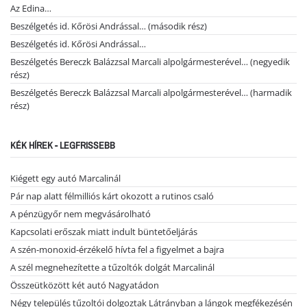
Az Edina…
Beszélgetés id. Kőrösi Andrással… (második rész)
Beszélgetés id. Kőrösi Andrással…
Beszélgetés Bereczk Balázzsal Marcali alpolgármesterével… (negyedik
rész)
Beszélgetés Bereczk Balázzsal Marcali alpolgármesterével… (harmadik
rész)
KÉK HÍREK - LEGFRISSEBB
Kiégett egy autó Marcalinál
Pár nap alatt félmilliós kárt okozott a rutinos csaló
A pénzügyőr nem megvásárolható
Kapcsolati erőszak miatt indult büntetőeljárás
A szén-monoxid-érzékelő hívta fel a figyelmet a bajra
A szél megnehezítette a tűzoltók dolgát Marcalinál
Összeütközött két autó Nagyatádon
Négy település tűzoltói dolgoztak Látrányban a lángok megfékezésén