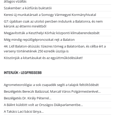
átlagos vízállás
Szakember: a kútfúrás buktatói
Keresi új munkatársait a Somogy Vármegyei Kormányhivatal
G7: újabban csak az utolsó percben indulunk a Balatonra, és nem
kérünk az éttermi mirelitből
Megjavították a Keszthelyi Kórház központi klímaberendezését
Még mindig repülőgéproncsokat rejt a Balaton
44. Lidl Balaton-átúszás: tízezres tömeg a Balatonban, és célba ért a
verseny történetének 250 ezredik úszója is
Köszönjük a kitartásukat és az együttműködésüket!
INTERJÚK - LEGFRISSEBB
Agrometeorológia: a sok csapadék segíti a talajok feltöltődését
Beszélgetés Bereczk Balázzsal, Marcali Város Polgármesterével…
Beszélgetés Dr. Király Péterrel…
A Bálint küldött volt az Országos Diákparlamentbe…
A Takács Laci bácsi lánya…