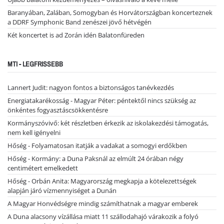
Baranyában, Zalában, Somogyban és Horvátországban koncerteznek
a DDRF Symphonic Band zenészei jövő hétvégén
Két koncertet is ad Zorán idén Balatonfüreden
MTI - LEGFRISSEBB
Lannert Judit: nagyon fontos a biztonságos tanévkezdés
Energiatakarékosság - Magyar Péter: péntektől nincs szükség az
önkéntes fogyasztáscsökkentésre
Kormányszóvivő: két részletben érkezik az iskolakezdési támogatás,
nem kell igényelni
Hőség - Folyamatosan itatják a vadakat a somogyi erdőkben
Hőség - Kormány: a Duna Paksnál az elmúlt 24 órában négy
centimétert emelkedett
Hőség - Orbán Anita: Magyarország megkapja a kötelezettségek
alapján járó vízmennyiséget a Dunán
A Magyar Honvédségre mindig számíthatnak a magyar emberek
A Duna alacsony vízállása miatt 11 szállodahajó várakozik a folyó