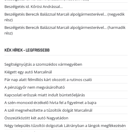
Beszélgetés id. Kőrösi Andrással…
Beszélgetés Bereczk Balázzsal Marcali alpolgármesterével… (negyedik
rész)
Beszélgetés Bereczk Balázzsal Marcali alpolgármesterével… (harmadik
rész)
KÉK HÍREK - LEGFRISSEBB
Segítségnyújtás a szomszédos vármegyében
Kiégett egy autó Marcalinál
Pár nap alatt félmilliós kárt okozott a rutinos csaló
A pénzügyőr nem megvásárolható
Kapcsolati erőszak miatt indult büntetőeljárás
A szén-monoxid-érzékelő hívta fel a figyelmet a bajra
A szél megnehezítette a tűzoltók dolgát Marcalinál
Összeütközött két autó Nagyatádon
Négy település tűzoltói dolgoztak Látrányban a lángok megfékezésén