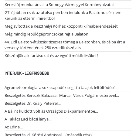
Keresi új munkatársait a Somogy Vármegyei Kormányhivatal
G7: újabban csak az utolsó percben indulunk a Balatonra, és nem
kérünk az éttermi mirelitből
Megjavították a Keszthelyi Kórház központi klímaberendezését
Még mindig repülőgéproncsokat rejt a Balaton
44. Lidl Balaton-átúszás: tízezres tömeg a Balatonban, és célba ért a
verseny történetének 250 ezredik úszója is
Köszönjük a kitartásukat és az együttműködésüket!
INTERJÚK - LEGFRISSEBB
Agrometeorológia: a sok csapadék segíti a talajok feltöltődését
Beszélgetés Bereczk Balázzsal, Marcali Város Polgármesterével…
Beszélgetés Dr. Király Péterrel…
A Bálint küldött volt az Országos Diákparlamentbe…
A Takács Laci bácsi lánya…
Az Edina…
Beszélgetés id. Kőrösi Andrással… (második rész)