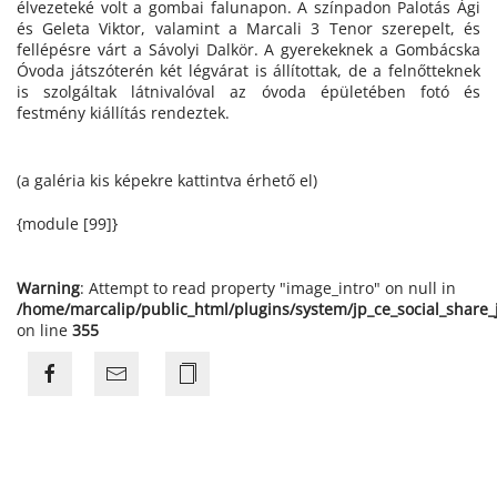
élvezeteké volt a gombai falunapon. A színpadon Palotás Ági
és Geleta Viktor, valamint a Marcali 3 Tenor szerepelt, és
fellépésre várt a Sávolyi Dalkör. A gyerekeknek a Gombácska
Óvoda játszóterén két légvárat is állítottak, de a felnőtteknek
is szolgáltak látnivalóval az óvoda épületében fotó és
festmény kiállítás rendeztek.
(a galéria kis képekre kattintva érhető el)
{module [99]}
Warning
: Attempt to read property "image_intro" on null in
/home/marcalip/public_html/plugins/system/jp_ce_social_share
on line
355