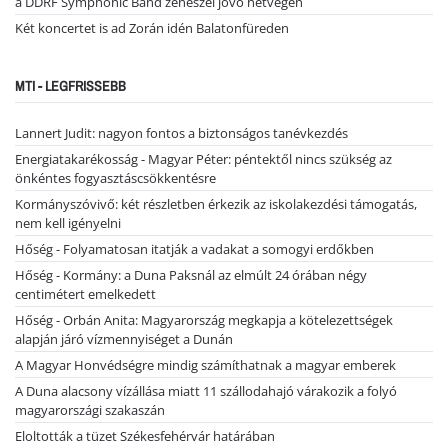
a DDRF Symphonic Band zenészei jövő hétvégén
Két koncertet is ad Zorán idén Balatonfüreden
MTI - LEGFRISSEBB
Lannert Judit: nagyon fontos a biztonságos tanévkezdés
Energiatakarékosság - Magyar Péter: péntektől nincs szükség az
önkéntes fogyasztáscsökkentésre
Kormányszóvivő: két részletben érkezik az iskolakezdési támogatás,
nem kell igényelni
Hőség - Folyamatosan itatják a vadakat a somogyi erdőkben
Hőség - Kormány: a Duna Paksnál az elmúlt 24 órában négy
centimétert emelkedett
Hőség - Orbán Anita: Magyarország megkapja a kötelezettségek
alapján járó vízmennyiséget a Dunán
A Magyar Honvédségre mindig számíthatnak a magyar emberek
A Duna alacsony vízállása miatt 11 szállodahajó várakozik a folyó
magyarországi szakaszán
Eloltották a tüzet Székesfehérvár határában