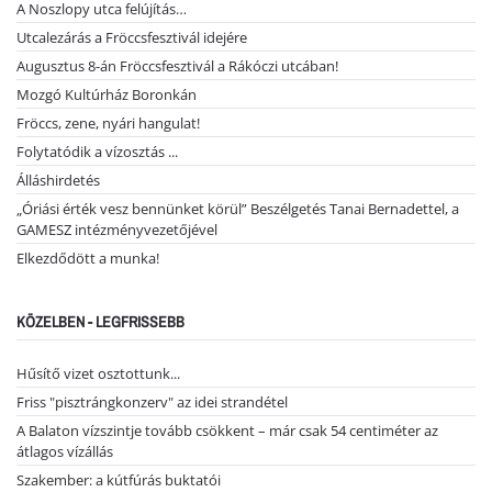
A Noszlopy utca felújítás…
Utcalezárás a Fröccsfesztivál idejére
Augusztus 8-án Fröccsfesztivál a Rákóczi utcában!
Mozgó Kultúrház Boronkán
Fröccs, zene, nyári hangulat!
Folytatódik a vízosztás ...
Álláshirdetés
„Óriási érték vesz bennünket körül” Beszélgetés Tanai Bernadettel, a
GAMESZ intézményvezetőjével
Elkezdődött a munka!
KÖZELBEN - LEGFRISSEBB
Hűsítő vizet osztottunk...
Friss "pisztrángkonzerv" az idei strandétel
A Balaton vízszintje tovább csökkent – már csak 54 centiméter az
átlagos vízállás
Szakember: a kútfúrás buktatói