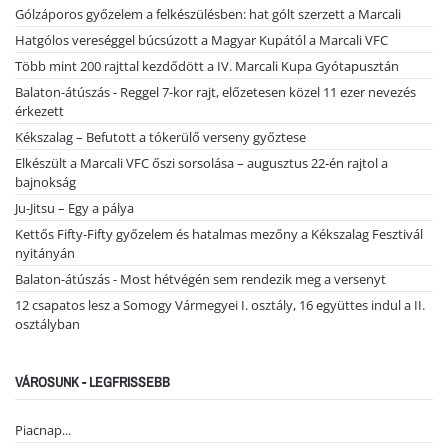
Gólzáporos győzelem a felkészülésben: hat gólt szerzett a Marcali
Hatgólos vereséggel búcsúzott a Magyar Kupától a Marcali VFC
Több mint 200 rajttal kezdődött a IV. Marcali Kupa Gyótapusztán
Balaton-átúszás - Reggel 7-kor rajt, előzetesen közel 11 ezer nevezés
érkezett
Kékszalag – Befutott a tókerülő verseny győztese
Elkészült a Marcali VFC őszi sorsolása – augusztus 22-én rajtol a
bajnokság
Ju-Jitsu – Egy a pálya
Kettős Fifty-Fifty győzelem és hatalmas mezőny a Kékszalag Fesztivál
nyitányán
Balaton-átúszás - Most hétvégén sem rendezik meg a versenyt
12 csapatos lesz a Somogy Vármegyei I. osztály, 16 együttes indul a II.
osztályban
VÁROSUNK - LEGFRISSEBB
Piacnap...