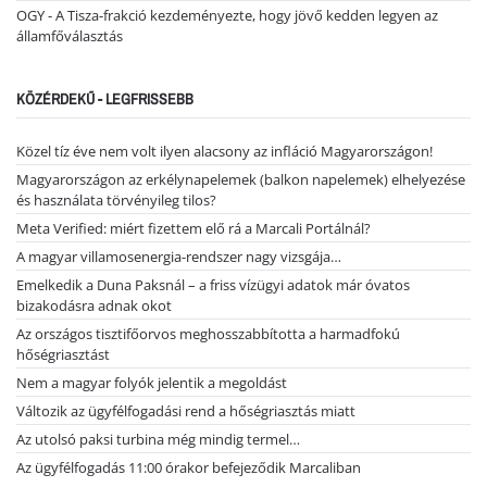
OGY - A Tisza-frakció kezdeményezte, hogy jövő kedden legyen az
államfőválasztás
KÖZÉRDEKŰ - LEGFRISSEBB
Közel tíz éve nem volt ilyen alacsony az infláció Magyarországon!
Magyarországon az erkélynapelemek (balkon napelemek) elhelyezése
és használata törvényileg tilos?
Meta Verified: miért fizettem elő rá a Marcali Portálnál?
A magyar villamosenergia-rendszer nagy vizsgája…
Emelkedik a Duna Paksnál – a friss vízügyi adatok már óvatos
bizakodásra adnak okot
Az országos tisztifőorvos meghosszabbította a harmadfokú
hőségriasztást
Nem a magyar folyók jelentik a megoldást
Változik az ügyfélfogadási rend a hőségriasztás miatt
Az utolsó paksi turbina még mindig termel…
Az ügyfélfogadás 11:00 órakor befejeződik Marcaliban