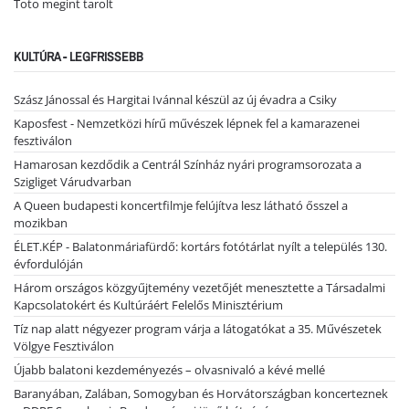
Toto megint tarolt
KULTÚRA - LEGFRISSEBB
Szász Jánossal és Hargitai Ivánnal készül az új évadra a Csiky
Kaposfest - Nemzetközi hírű művészek lépnek fel a kamarazenei
fesztiválon
Hamarosan kezdődik a Centrál Színház nyári programsorozata a
Szigliget Várudvarban
A Queen budapesti koncertfilmje felújítva lesz látható ősszel a
mozikban
ÉLET.KÉP - Balatonmáriafürdő: kortárs fotótárlat nyílt a település 130.
évfordulóján
Három országos közgyűjtemény vezetőjét menesztette a Társadalmi
Kapcsolatokért és Kultúráért Felelős Minisztérium
Tíz nap alatt négyezer program várja a látogatókat a 35. Művészetek
Völgye Fesztiválon
Újabb balatoni kezdeményezés – olvasnivaló a kévé mellé
Baranyában, Zalában, Somogyban és Horvátországban koncerteznek