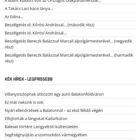
A Bálint küldött volt az Országos Diákparlamentbe…
A Takács Laci bácsi lánya…
Az Edina…
Beszélgetés id. Kőrösi Andrással… (második rész)
Beszélgetés id. Kőrösi Andrással…
Beszélgetés Bereczk Balázzsal Marcali alpolgármesterével… (negyedik
rész)
Beszélgetés Bereczk Balázzsal Marcali alpolgármesterével… (harmadik
rész)
KÉK HÍREK - LEGFRISSEBB
Villanyoszlopnak ütközött egy autó Balatonföldváron
Ez már nekünk is sok
Nyári ellenőrzések a Balatonnál – az első félidő végén
Elfojtották a lángokat Kadarkúton
Baleset történt Lengyeltóti külterületén
Segítségnyújtás a szomszédos vármegyében