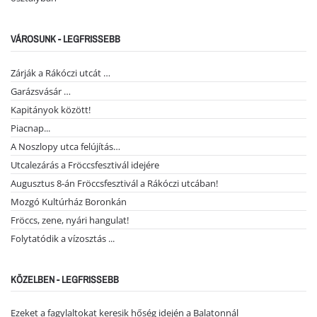
VÁROSUNK - LEGFRISSEBB
Zárják a Rákóczi utcát …
Garázsvásár …
Kapitányok között!
Piacnap...
A Noszlopy utca felújítás…
Utcalezárás a Fröccsfesztivál idejére
Augusztus 8-án Fröccsfesztivál a Rákóczi utcában!
Mozgó Kultúrház Boronkán
Fröccs, zene, nyári hangulat!
Folytatódik a vízosztás ...
KÖZELBEN - LEGFRISSEBB
Ezeket a fagylaltokat keresik hőség idején a Balatonnál