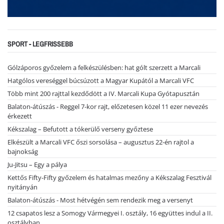
SPORT - LEGFRISSEBB
Gólzáporos győzelem a felkészülésben: hat gólt szerzett a Marcali
Hatgólos vereséggel búcsúzott a Magyar Kupától a Marcali VFC
Több mint 200 rajttal kezdődött a IV. Marcali Kupa Gyótapusztán
Balaton-átúszás - Reggel 7-kor rajt, előzetesen közel 11 ezer nevezés
érkezett
Kékszalag – Befutott a tókerülő verseny győztese
Elkészült a Marcali VFC őszi sorsolása – augusztus 22-én rajtol a
bajnokság
Ju-Jitsu – Egy a pálya
Kettős Fifty-Fifty győzelem és hatalmas mezőny a Kékszalag Fesztivál
nyitányán
Balaton-átúszás - Most hétvégén sem rendezik meg a versenyt
12 csapatos lesz a Somogy Vármegyei I. osztály, 16 együttes indul a II.
osztályban