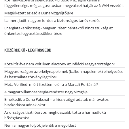
Kormányszóvivői tájékoztató - Erősödik az agrárkamara
függetlensége, még augusztusban megválaszthatják az NVVH vezetőit
Megérkezett az eső a Duna vízgyűjtőjére
Lannert Judit: nagyon fontos a biztonságos tanévkezdés
Energiatakarékosság - Magyar Péter: péntektől nincs szükség az
önkéntes fogyasztáscsökkentésre
KÖZÉRDEKŰ - LEGFRISSEBB
Közel tíz éve nem volt ilyen alacsony az infláció Magyarországon!
Magyarországon az erkélynapelemek (balkon napelemek) elhelyezése
és használata törvényileg tilos?
Meta Verified: miért fizettem elő rá a Marcali Portálnál?
A magyar villamosenergia-rendszer nagy vizsgája…
Emelkedik a Duna Paksnál – a friss vízügyi adatok már óvatos
bizakodásra adnak okot
Az országos tisztifőorvos meghosszabbította a harmadfokú
hőségriasztást
Nem a magyar folyók jelentik a megoldást