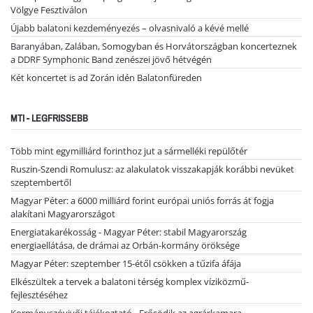
Völgye Fesztiválon
Újabb balatoni kezdeményezés – olvasnivaló a kévé mellé
Baranyában, Zalában, Somogyban és Horvátországban koncerteznek
a DDRF Symphonic Band zenészei jövő hétvégén
Két koncertet is ad Zorán idén Balatonfüreden
MTI - LEGFRISSEBB
Több mint egymilliárd forinthoz jut a sármelléki repülőtér
Ruszin-Szendi Romulusz: az alakulatok visszakapják korábbi nevüket
szeptembertől
Magyar Péter: a 6000 milliárd forint európai uniós forrás át fogja
alakítani Magyarországot
Energiatakarékosság - Magyar Péter: stabil Magyarország
energiaellátása, de drámai az Orbán-kormány öröksége
Magyar Péter: szeptember 15-étől csökken a tűzifa áfája
Elkészültek a tervek a balatoni térség komplex víziközmű-
fejlesztéséhez