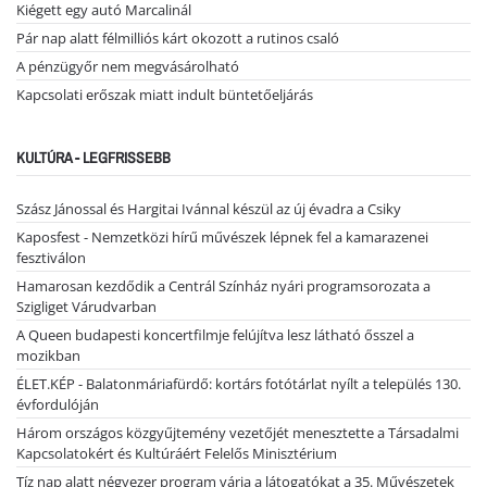
Kiégett egy autó Marcalinál
Pár nap alatt félmilliós kárt okozott a rutinos csaló
A pénzügyőr nem megvásárolható
Kapcsolati erőszak miatt indult büntetőeljárás
KULTÚRA - LEGFRISSEBB
Szász Jánossal és Hargitai Ivánnal készül az új évadra a Csiky
Kaposfest - Nemzetközi hírű művészek lépnek fel a kamarazenei
fesztiválon
Hamarosan kezdődik a Centrál Színház nyári programsorozata a
Szigliget Várudvarban
A Queen budapesti koncertfilmje felújítva lesz látható ősszel a
mozikban
ÉLET.KÉP - Balatonmáriafürdő: kortárs fotótárlat nyílt a település 130.
évfordulóján
Három országos közgyűjtemény vezetőjét menesztette a Társadalmi
Kapcsolatokért és Kultúráért Felelős Minisztérium
Tíz nap alatt négyezer program várja a látogatókat a 35. Művészetek