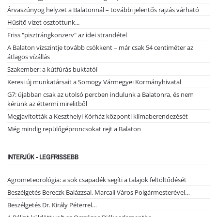
Árvaszúnyog helyzet a Balatonnál – további jelentős rajzás várható
Hűsítő vizet osztottunk...
Friss "pisztrángkonzerv" az idei strandétel
A Balaton vízszintje tovább csökkent – már csak 54 centiméter az
átlagos vízállás
Szakember: a kútfúrás buktatói
Keresi új munkatársait a Somogy Vármegyei Kormányhivatal
G7: újabban csak az utolsó percben indulunk a Balatonra, és nem
kérünk az éttermi mirelitből
Megjavították a Keszthelyi Kórház központi klímaberendezését
Még mindig repülőgéproncsokat rejt a Balaton
INTERJÚK - LEGFRISSEBB
Agrometeorológia: a sok csapadék segíti a talajok feltöltődését
Beszélgetés Bereczk Balázzsal, Marcali Város Polgármesterével…
Beszélgetés Dr. Király Péterrel…