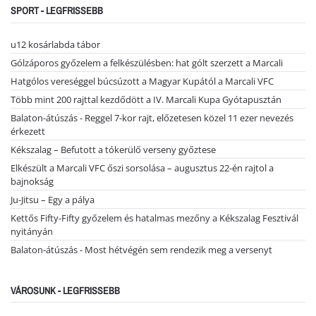
SPORT - LEGFRISSEBB
u12 kosárlabda tábor
Gólzáporos győzelem a felkészülésben: hat gólt szerzett a Marcali
Hatgólos vereséggel búcsúzott a Magyar Kupától a Marcali VFC
Több mint 200 rajttal kezdődött a IV. Marcali Kupa Gyótapusztán
Balaton-átúszás - Reggel 7-kor rajt, előzetesen közel 11 ezer nevezés
érkezett
Kékszalag – Befutott a tókerülő verseny győztese
Elkészült a Marcali VFC őszi sorsolása – augusztus 22-én rajtol a
bajnokság
Ju-Jitsu – Egy a pálya
Kettős Fifty-Fifty győzelem és hatalmas mezőny a Kékszalag Fesztivál
nyitányán
Balaton-átúszás - Most hétvégén sem rendezik meg a versenyt
VÁROSUNK - LEGFRISSEBB