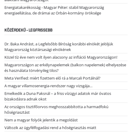
Energiatakarékosság - Magyar Péter: stabil Magyarország
energiaellátása, de drámai az Orbán-kormány öröksége
KÖZÉRDEKŰ - LEGFRISSEBB
Dr. Baka Andrást, a Legfelsőbb Bíróság korábbi elnökét jelöljük
Magyarország köztársasági elnökének
Közel tíz éve nem volt ilyen alacsony az infláció Magyarországon!
Magyarországon az erkélynapelemek (balkon napelemek) elhelyezése
és használata törvényileg tilos?
Meta Verified: miért fizettem elő rá a Marcali Portálnál?
A magyar villamosenergia-rendszer nagy vizsgája…
Emelkedik a Duna Paksnál – a friss vízügyi adatok már óvatos
bizakodásra adnak okot
Az országos tisztifőorvos meghosszabbította a harmadfokú
hőségriasztást
Nem a magyar folyók jelentik a megoldást
Változik az ügyfélfogadási rend a hőségriasztás miatt