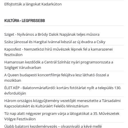
Elfojtották a lángokat Kadarkúton
KULTÚRA - LEGFRISSEBB
Sziget - Nyilvános a Bródy Dalok Napjának teljes műsora
Szász Jánossal és Hargitai Ivánnal készül az új évadra a Csiky
Kaposfest - Nemzetközi hírű művészek lépnek fel a kamarazenei
fesztiválon
Hamarosan kezdődik a Centrál Színház nyári programsorozata a
Szigliget Várudvarban
A Queen budapesti koncertfilmje felújítva lesz látható ősszel a
mozikban
ÉLET.KÉP - Balatonmáriafürdő: kortárs fotótárlat nyílt a település 130.
évfordulóján
Három országos közgyűjtemény vezetőjét menesztette a Társadalmi
Kapcsolatokért és Kultúráért Felelős Minisztérium
Tíz nap alatt négyezer program várja a látogatókat a 35. Művészetek
Völgye Fesztiválon
Újabb balatoni kezdeményezés – olvasnivaló a kévé mellé