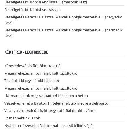
Beszélgetés id. Kőrösi Andrással… (második rész)
Beszélgetés id. Kőrösi Andrással…
Beszélgetés Bereczk Balázzsal Marcali alpolgármesterével… (negyedik
rész)
Beszélgetés Bereczk Balázzsal Marcali alpolgármesterével… (harmadik
rész)
KÉK HÍREK - LEGFRISSEBB
Kényzerleszállás Röjtökmuzsajnál
Megemlékezés a hősi halált halt tűzoltókról
Tűz ütött ki egy siófoki lakásban
Megemlékezés a hősi halált halt tűzoltókról
Hárman haltak meg szabadtéri tüzekben a héten
Veszélyes lehet a Balaton hirtelen mélyülő medre a déli parton
Villanyoszlopnak ütközött egy autó Balatonföldváron
Ez már nekünk is sok
Nyári ellenőrzések a Balatonnál – az első félidő végén