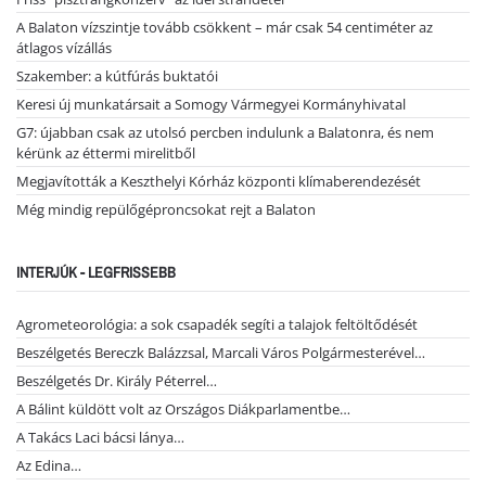
A Balaton vízszintje tovább csökkent – már csak 54 centiméter az
átlagos vízállás
Szakember: a kútfúrás buktatói
Keresi új munkatársait a Somogy Vármegyei Kormányhivatal
G7: újabban csak az utolsó percben indulunk a Balatonra, és nem
kérünk az éttermi mirelitből
Megjavították a Keszthelyi Kórház központi klímaberendezését
Még mindig repülőgéproncsokat rejt a Balaton
INTERJÚK - LEGFRISSEBB
Agrometeorológia: a sok csapadék segíti a talajok feltöltődését
Beszélgetés Bereczk Balázzsal, Marcali Város Polgármesterével…
Beszélgetés Dr. Király Péterrel…
A Bálint küldött volt az Országos Diákparlamentbe…
A Takács Laci bácsi lánya…
Az Edina…