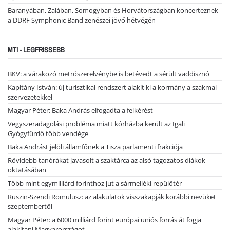
Baranyában, Zalában, Somogyban és Horvátországban koncerteznek
a DDRF Symphonic Band zenészei jövő hétvégén
MTI - LEGFRISSEBB
BKV: a várakozó metrószerelvénybe is betévedt a sérült vaddisznó
Kapitány István: új turisztikai rendszert alakít ki a kormány a szakmai
szervezetekkel
Magyar Péter: Baka András elfogadta a felkérést
Vegyszeradagolási probléma miatt kórházba került az Igali
Gyógyfürdő több vendége
Baka Andrást jelöli államfőnek a Tisza parlamenti frakciója
Rövidebb tanórákat javasolt a szaktárca az alsó tagozatos diákok
oktatásában
Több mint egymilliárd forinthoz jut a sármelléki repülőtér
Ruszin-Szendi Romulusz: az alakulatok visszakapják korábbi nevüket
szeptembertől
Magyar Péter: a 6000 milliárd forint európai uniós forrás át fogja
alakítani Magyarországot