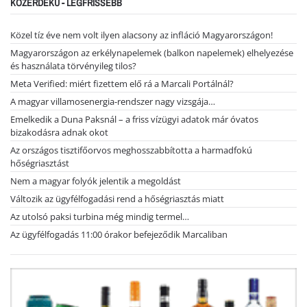
KÖZÉRDEKŰ - LEGFRISSEBB
Közel tíz éve nem volt ilyen alacsony az infláció Magyarországon!
Magyarországon az erkélynapelemek (balkon napelemek) elhelyezése
és használata törvényileg tilos?
Meta Verified: miért fizettem elő rá a Marcali Portálnál?
A magyar villamosenergia-rendszer nagy vizsgája…
Emelkedik a Duna Paksnál – a friss vízügyi adatok már óvatos
bizakodásra adnak okot
Az országos tisztifőorvos meghosszabbította a harmadfokú
hőségriasztást
Nem a magyar folyók jelentik a megoldást
Változik az ügyfélfogadási rend a hőségriasztás miatt
Az utolsó paksi turbina még mindig termel…
Az ügyfélfogadás 11:00 órakor befejeződik Marcaliban