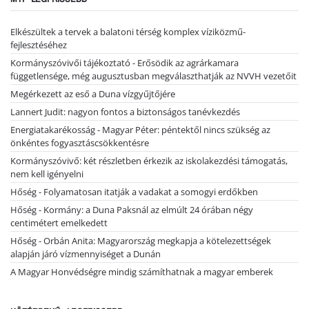
Elkészültek a tervek a balatoni térség komplex víziközmű-
fejlesztéséhez
Kormányszóvivői tájékoztató - Erősödik az agrárkamara
függetlensége, még augusztusban megválaszthatják az NVVH vezetőit
Megérkezett az eső a Duna vízgyűjtőjére
Lannert Judit: nagyon fontos a biztonságos tanévkezdés
Energiatakarékosság - Magyar Péter: péntektől nincs szükség az
önkéntes fogyasztáscsökkentésre
Kormányszóvivő: két részletben érkezik az iskolakezdési támogatás,
nem kell igényelni
Hőség - Folyamatosan itatják a vadakat a somogyi erdőkben
Hőség - Kormány: a Duna Paksnál az elmúlt 24 órában négy
centimétert emelkedett
Hőség - Orbán Anita: Magyarország megkapja a kötelezettségek
alapján járó vízmennyiséget a Dunán
A Magyar Honvédségre mindig számíthatnak a magyar emberek