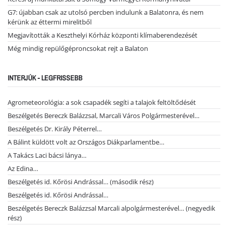
G7: újabban csak az utolsó percben indulunk a Balatonra, és nem
kérünk az éttermi mirelitből
Megjavították a Keszthelyi Kórház központi klímaberendezését
Még mindig repülőgéproncsokat rejt a Balaton
INTERJÚK - LEGFRISSEBB
Agrometeorológia: a sok csapadék segíti a talajok feltöltődését
Beszélgetés Bereczk Balázzsal, Marcali Város Polgármesterével…
Beszélgetés Dr. Király Péterrel…
A Bálint küldött volt az Országos Diákparlamentbe…
A Takács Laci bácsi lánya…
Az Edina…
Beszélgetés id. Kőrösi Andrással… (második rész)
Beszélgetés id. Kőrösi Andrással…
Beszélgetés Bereczk Balázzsal Marcali alpolgármesterével… (negyedik
rész)