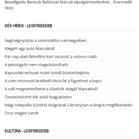
Beszélgetés Bereczk Balázzsal Marcali alpolgármesterével… (harmadik
rész)
KÉK HÍREK - LEGFRISSEBB
Segítségnyújtás a szomszédos vármegyében
Kiégett egy autó Marcalinál
Pár nap alatt félmilliós kárt okozott a rutinos csaló
A pénzügyőr nem megvásárolható
Kapcsolati erőszak miatt indult büntetőeljárás
A szén-monoxid-érzékelő hívta fel a figyelmet a bajra
A szél megnehezítette a tűzoltók dolgát Marcalinál
Összeütközött két autó Nagyatádon
Négy település tűzoltói dolgoztak Látrányban a lángok megfékezésén
Toto megint tarolt
KULTÚRA - LEGFRISSEBB