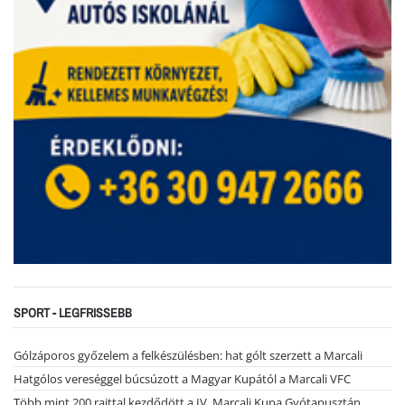
SPORT - LEGFRISSEBB
Gólzáporos győzelem a felkészülésben: hat gólt szerzett a Marcali
Hatgólos vereséggel búcsúzott a Magyar Kupától a Marcali VFC
Több mint 200 rajttal kezdődött a IV. Marcali Kupa Gyótapusztán