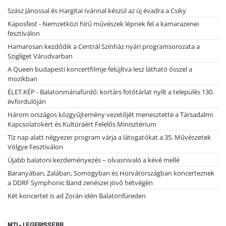
Szász Jánossal és Hargitai Ivánnal készül az új évadra a Csiky
Kaposfest - Nemzetközi hírű művészek lépnek fel a kamarazenei
fesztiválon
Hamarosan kezdődik a Centrál Színház nyári programsorozata a
Szigliget Várudvarban
A Queen budapesti koncertfilmje felújítva lesz látható ősszel a
mozikban
ÉLET.KÉP - Balatonmáriafürdő: kortárs fotótárlat nyílt a település 130.
évfordulóján
Három országos közgyűjtemény vezetőjét menesztette a Társadalmi
Kapcsolatokért és Kultúráért Felelős Minisztérium
Tíz nap alatt négyezer program várja a látogatókat a 35. Művészetek
Völgye Fesztiválon
Újabb balatoni kezdeményezés – olvasnivaló a kévé mellé
Baranyában, Zalában, Somogyban és Horvátországban koncerteznek
a DDRF Symphonic Band zenészei jövő hétvégén
Két koncertet is ad Zorán idén Balatonfüreden
MTI - LEGFRISSEBB