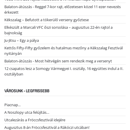
Balaton-átúszás - Reggel 7-kor rajt, előzetesen közel 11 ezer nevezés
érkezett
Kékszalag – Befutott a tókerülő verseny győztese
Elkészült a Marcali VFC őszi sorsolása – augusztus 22-én rajtol a
bajnokság
Ju-Jitsu – Egy a pálya
Kettős Fifty-Fifty győzelem és hatalmas mezőny a Kékszalag Fesztivál
nyitányán
Balaton-átúszás - Most hétvégén sem rendezik meg a versenyt
12 csapatos lesz a Somogy Vármegyei I. osztály, 16 együttes indul a II.
osztályban
VÁROSUNK - LEGFRISSEBB
Piacnap...
A Noszlopy utca felújítás…
Utcalezárás a Fröccsfesztivál idejére
Augusztus 8-án Fröccsfesztivál a Rákóczi utcában!