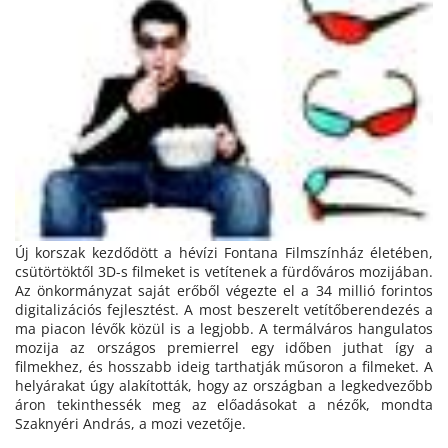
Új korszak kezdődött a hévízi Fontana Filmszínház életében,
csütörtöktől 3D-s filmeket is vetítenek a fürdőváros mozijában.
Az önkormányzat saját erőből végezte el a 34 millió forintos
digitalizációs fejlesztést. A most beszerelt vetítőberendezés a
ma piacon lévők közül is a legjobb. A termálváros hangulatos
mozija az országos premierrel egy időben juthat így a
filmekhez, és hosszabb ideig tarthatják műsoron a filmeket. A
helyárakat úgy alakították, hogy az országban a legkedvezőbb
áron tekinthessék meg az előadásokat a nézők, mondta
Szaknyéri András, a mozi vezetője.