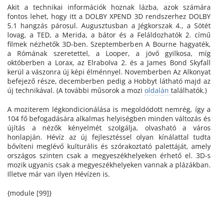
Akit a technikai információk hoznak lázba, azok számára
fontos lehet, hogy itt a DOLBY XPEND 3D rendszerhez DOLBY
5.1 hangzás párosul. Augusztusban a Jégkorszak 4., a Sötét
lovag, a TED, a Merida, a bátor és a Feláldozhatók 2. című
filmek nézhetők 3D-ben. Szeptemberben A Bourne hagyaték,
a Rómának szeretettel, a Looper, a jövő gyilkosa, míg
októberben a Lorax, az Elrabolva 2. és a James Bond Skyfall
kerül a vászonra új képi élménnyel. Novemberben Az Alkonyat
befejező része, decemberben pedig a Hobbyt látható majd az
új technikával. (A további műsorok a mozi
oldalán
találhatók.)
A moziterem légkondicionálása is megoldódott nemrég, így a
104 fő befogadására alkalmas helyiségben minden változás és
újítás a nézők kényelmét szolgálja, olvasható a város
honlapján. Hévíz az új fejlesztéssel olyan kínálattal tudta
bővíteni meglévő kulturális és szórakoztató palettáját, amely
országos szinten csak a megyeszékhelyeken érhető el. 3D-s
mozik ugyanis csak a megyeszékhelyeken vannak a plázákban.
Illetve már van ilyen Hévízen is.
{module [99]}