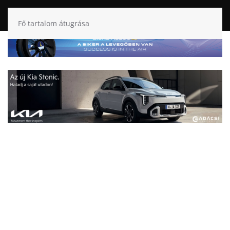
Fő tartalom átugrása