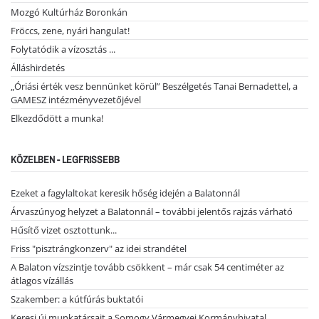
Mozgó Kultúrház Boronkán
Fröccs, zene, nyári hangulat!
Folytatódik a vízosztás ...
Álláshirdetés
„Óriási érték vesz bennünket körül” Beszélgetés Tanai Bernadettel, a
GAMESZ intézményvezetőjével
Elkezdődött a munka!
KÖZELBEN - LEGFRISSEBB
Ezeket a fagylaltokat keresik hőség idején a Balatonnál
Árvaszúnyog helyzet a Balatonnál – további jelentős rajzás várható
Hűsítő vizet osztottunk...
Friss "pisztrángkonzerv" az idei strandétel
A Balaton vízszintje tovább csökkent – már csak 54 centiméter az
átlagos vízállás
Szakember: a kútfúrás buktatói
Keresi új munkatársait a Somogy Vármegyei Kormányhivatal