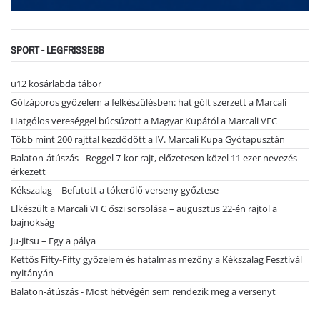
SPORT - LEGFRISSEBB
u12 kosárlabda tábor
Gólzáporos győzelem a felkészülésben: hat gólt szerzett a Marcali
Hatgólos vereséggel búcsúzott a Magyar Kupától a Marcali VFC
Több mint 200 rajttal kezdődött a IV. Marcali Kupa Gyótapusztán
Balaton-átúszás - Reggel 7-kor rajt, előzetesen közel 11 ezer nevezés
érkezett
Kékszalag – Befutott a tókerülő verseny győztese
Elkészült a Marcali VFC őszi sorsolása – augusztus 22-én rajtol a
bajnokság
Ju-Jitsu – Egy a pálya
Kettős Fifty-Fifty győzelem és hatalmas mezőny a Kékszalag Fesztivál
nyitányán
Balaton-átúszás - Most hétvégén sem rendezik meg a versenyt