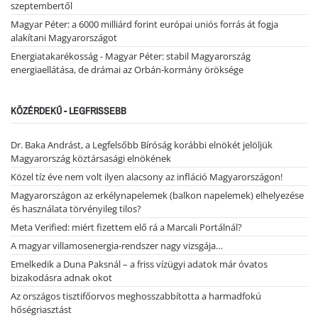
szeptembertől
Magyar Péter: a 6000 milliárd forint európai uniós forrás át fogja
alakítani Magyarországot
Energiatakarékosság - Magyar Péter: stabil Magyarország
energiaellátása, de drámai az Orbán-kormány öröksége
KÖZÉRDEKŰ - LEGFRISSEBB
Dr. Baka Andrást, a Legfelsőbb Bíróság korábbi elnökét jelöljük
Magyarország köztársasági elnökének
Közel tíz éve nem volt ilyen alacsony az infláció Magyarországon!
Magyarországon az erkélynapelemek (balkon napelemek) elhelyezése
és használata törvényileg tilos?
Meta Verified: miért fizettem elő rá a Marcali Portálnál?
A magyar villamosenergia-rendszer nagy vizsgája…
Emelkedik a Duna Paksnál – a friss vízügyi adatok már óvatos
bizakodásra adnak okot
Az országos tisztifőorvos meghosszabbította a harmadfokú
hőségriasztást