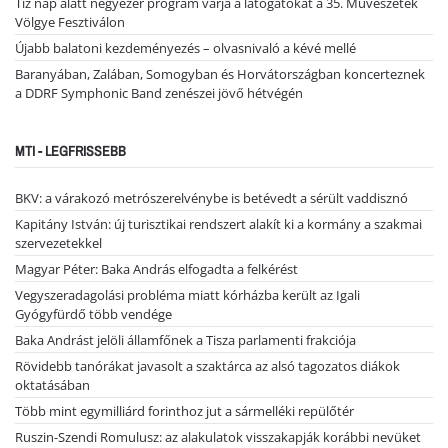
Tíz nap alatt négyezer program várja a látogatókat a 35. Művészetek
Völgye Fesztiválon
Újabb balatoni kezdeményezés – olvasnivaló a kévé mellé
Baranyában, Zalában, Somogyban és Horvátországban koncerteznek
a DDRF Symphonic Band zenészei jövő hétvégén
MTI - LEGFRISSEBB
BKV: a várakozó metrószerelvénybe is betévedt a sérült vaddisznó
Kapitány István: új turisztikai rendszert alakít ki a kormány a szakmai
szervezetekkel
Magyar Péter: Baka András elfogadta a felkérést
Vegyszeradagolási probléma miatt kórházba került az Igali
Gyógyfürdő több vendége
Baka Andrást jelöli államfőnek a Tisza parlamenti frakciója
Rövidebb tanórákat javasolt a szaktárca az alsó tagozatos diákok
oktatásában
Több mint egymilliárd forinthoz jut a sármelléki repülőtér
Ruszin-Szendi Romulusz: az alakulatok visszakapják korábbi nevüket