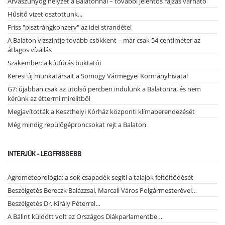
Árvaszúnyog helyzet a Balatonnál – további jelentős rajzás várható
Hűsítő vizet osztottunk...
Friss "pisztrángkonzerv" az idei strandétel
A Balaton vízszintje tovább csökkent – már csak 54 centiméter az
átlagos vízállás
Szakember: a kútfúrás buktatói
Keresi új munkatársait a Somogy Vármegyei Kormányhivatal
G7: újabban csak az utolsó percben indulunk a Balatonra, és nem
kérünk az éttermi mirelitből
Megjavították a Keszthelyi Kórház központi klímaberendezését
Még mindig repülőgéproncsokat rejt a Balaton
INTERJÚK - LEGFRISSEBB
Agrometeorológia: a sok csapadék segíti a talajok feltöltődését
Beszélgetés Bereczk Balázzsal, Marcali Város Polgármesterével…
Beszélgetés Dr. Király Péterrel…
A Bálint küldött volt az Országos Diákparlamentbe…