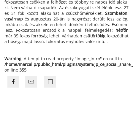
fokozatosan csökken a felhőzet és többnyire napos idő alakul
ki. Nem várható csapadék. Az északnyugati szél élénk lesz. 27
és 31 fok között alakulhat a csúcshőmérséklet.
Szombaton
,
vasárnap
és augusztus 20-án is nagyrészt derült lesz az ég,
inkább csak északkeleten lehet időnkénti felhősödés. Eső nem
lesz. Fokozatosan erősödik a nappali felmelegedés:
hétfőn
már 35 fokos forróság lehet. Várhatóan
csütörtökig
fokozódhat
a hőség, majd lassú, fokozatos enyhülés valószínű...
Warning
: Attempt to read property "image_intro" on null in
/home/marcalip/public_html/plugins/system/jp_ce_social_share
on line
355