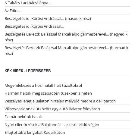
A Takács Laci bácsi lánya…
Az Edina…
Beszélgetés id. Kőrösi Andrással… (második rész)
Beszélgetés id. Kőrösi Andrással…
Beszélgetés Bereczk Balázzsal Marcali alpolgármesterével… (negyedik
rész)
Beszélgetés Bereczk Balázzsal Marcali alpolgármesterével… (harmadik
rész)
KÉK HÍREK - LEGFRISSEBB
Megemlékezés a hősi halált halt tűzoltókról
Hárman haltak meg szabadtéri tüzekben a héten
Veszélyes lehet a Balaton hirtelen mélyülő medre a déli parton
Villanyoszlopnak ütközött egy autó Balatonföldváron
Ez már nekünk is sok
Nyári ellenőrzések a Balatonnál – az első félidő végén
Elfojtották a lángokat Kadarkúton