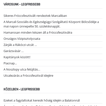
VÁROSUNK - LEGFRISSEBB
Sikeres Fröccsfesztivált rendeztek Marcaliban
A Marcali Szociális és Egészségügyi Szolgáltató Központ Bölcsődéje a
mai napon ünnepelte 50. születésnapját.
Hamarosan minden készen áll a Fröccsfesztiválra
Országos Vízipisztolycsata
Zárják a Rákóczi utcát …
Garázsvásár …
Kapitányok között!
Piacnap...
A Noszlopy utca felújítás…
Utcalezárás a Fröccsfesztivál idejére
KÖZELBEN - LEGFRISSEBB
Ezeket a fagylaltokat keresik hőség idején a Balatonnál