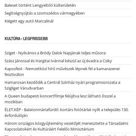
Baleset történt Lengyeltóti külterületén
Segítségnyújtás a szomszédos vármegyében
Kiégett egy autó Marcalinál
KULTÚRA - LEGFRISSEBB
Sziget - Nyilvános a Bródy Dalok Napjának teljes műsora
Szász Jánossal és Hargitai Ivánnal készül az új évadra a Csiky
Kaposfest - Nemzetközi hírű művészek lépnek fel a kamarazenei
fesztiválon
Hamarosan kezdődik a Centrál Színház nyári programsorozata a
Szigliget Várudvarban
A Queen budapesti koncertfilmje felújítva lesz látható ősszel a
mozikban
ÉLET.KÉP - Balatonmáriafürdő: kortárs fotótárlat nyílt a település 130.
évfordulóján
Három országos közgyűjtemény vezetőjét menesztette a Társadalmi
Kapcsolatokért és Kultúráért Felelős Minisztérium