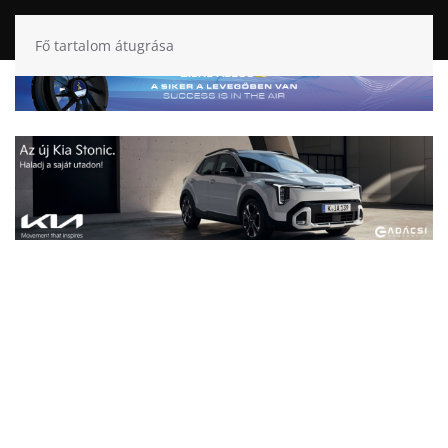
Fő tartalom átugrása