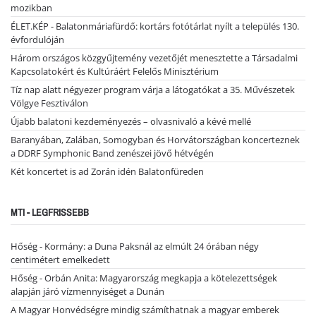
mozikban
ÉLET.KÉP - Balatonmáriafürdő: kortárs fotótárlat nyílt a település 130.
évfordulóján
Három országos közgyűjtemény vezetőjét menesztette a Társadalmi
Kapcsolatokért és Kultúráért Felelős Minisztérium
Tíz nap alatt négyezer program várja a látogatókat a 35. Művészetek
Völgye Fesztiválon
Újabb balatoni kezdeményezés – olvasnivaló a kévé mellé
Baranyában, Zalában, Somogyban és Horvátországban koncerteznek
a DDRF Symphonic Band zenészei jövő hétvégén
Két koncertet is ad Zorán idén Balatonfüreden
MTI - LEGFRISSEBB
Hőség - Kormány: a Duna Paksnál az elmúlt 24 órában négy
centimétert emelkedett
Hőség - Orbán Anita: Magyarország megkapja a kötelezettségek
alapján járó vízmennyiséget a Dunán
A Magyar Honvédségre mindig számíthatnak a magyar emberek