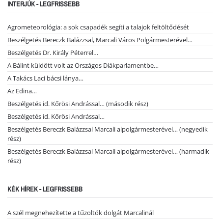
INTERJÚK - LEGFRISSEBB
Agrometeorológia: a sok csapadék segíti a talajok feltöltődését
Beszélgetés Bereczk Balázzsal, Marcali Város Polgármesterével…
Beszélgetés Dr. Király Péterrel…
A Bálint küldött volt az Országos Diákparlamentbe…
A Takács Laci bácsi lánya…
Az Edina…
Beszélgetés id. Kőrösi Andrással… (második rész)
Beszélgetés id. Kőrösi Andrással…
Beszélgetés Bereczk Balázzsal Marcali alpolgármesterével… (negyedik
rész)
Beszélgetés Bereczk Balázzsal Marcali alpolgármesterével… (harmadik
rész)
KÉK HÍREK - LEGFRISSEBB
A szél megnehezítette a tűzoltók dolgát Marcalinál