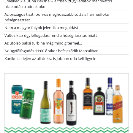
Emelkedik a Duna Paksnál – a friss vízügyi adatok már óvatos
bizakodásra adnak okot
Az országos tisztifőorvos meghosszabbította a harmadfokú
hőségriasztást
Nem a magyar folyók jelentik a megoldást
Változik az ügyfélfogadási rend a hőségriasztás miatt
Az utolsó paksi turbina még mindig termel…
Az ügyfélfogadás 11:00 órakor befejeződik Marcaliban
Kánikula idején az állatokra is jobban oda kell figyelni