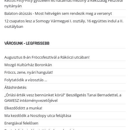
Kettős Fifty-Fifty győzelem és hatalmas mezőny a Kékszalag Fesztivál
nyitányán
Balaton-átúszás - Most hétvégén sem rendezik meg a versenyt
12 csapatos lesz a Somogy Vármegyei I. osztály, 16 együttes indul a II.
osztályban
VÁROSUNK - LEGFRISSEBB
Augusztus 8-án Fröccsfesztivál a Rákóczi utcában!
Mozgó Kultúrház Boronkán
Fröccs, zene, nyári hangulat!
Folytatódik a vízosztás ...
Álláshirdetés
„Óriási érték vesz bennünket körül” Beszélgetés Tanai Bernadettel, a
GAMESZ intézményvezetőjével
Elkezdődött a munka!
Ma kezdődik a Noszlopy utca felújítása
Energiával felelősen