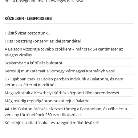
Posta hőségriadó miatti részleges bezárása
KÖZELBEN - LEGFRISSEBB
Hűsítő vizet osztottunk...
Friss "pisztrángkonzerv" az idei strandétel
A Balaton vízszintje tovább csökkent – már csak 54 centiméter az
átlagos vízállás
Szakember: a kútfúrás buktatói
Keresi új munkatársait a Somogy Vármegyei Kormányhivatal
G7: újabban csak az utolsó percben indulunk a Balatonra, és nem
kérünk az éttermi mirelitből
Megjavították a Keszthelyi Kórház központi klímaberendezését
Még mindig repülőgéproncsokat rejt a Balaton
44. Lidl Balaton-átúszás: tízezres tömeg a Balatonban, és célba ért a
verseny történetének 250 ezredik úszója is
Köszönjük a kitartásukat és az együttműködésüket!