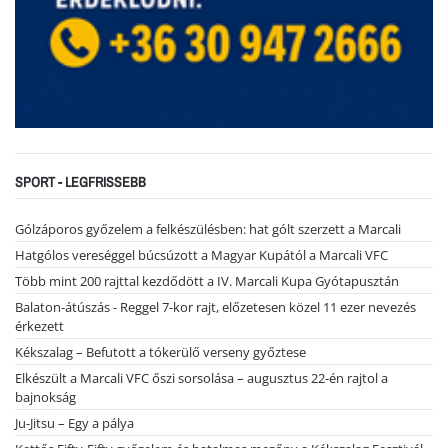
SPORT - LEGFRISSEBB
Gólzáporos győzelem a felkészülésben: hat gólt szerzett a Marcali
Hatgólos vereséggel búcsúzott a Magyar Kupától a Marcali VFC
Több mint 200 rajttal kezdődött a IV. Marcali Kupa Gyótapusztán
Balaton-átúszás - Reggel 7-kor rajt, előzetesen közel 11 ezer nevezés
érkezett
Kékszalag – Befutott a tókerülő verseny győztese
Elkészült a Marcali VFC őszi sorsolása – augusztus 22-én rajtol a
bajnokság
Ju-Jitsu – Egy a pálya