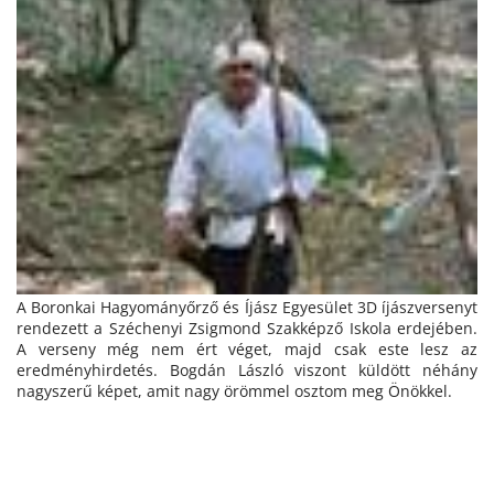
A Boronkai Hagyományőrző és Íjász Egyesület 3D íjászversenyt
rendezett a Széchenyi Zsigmond Szakképző Iskola erdejében.
A verseny még nem ért véget, majd csak este lesz az
eredményhirdetés. Bogdán László viszont küldött néhány
nagyszerű képet, amit nagy örömmel osztom meg Önökkel.