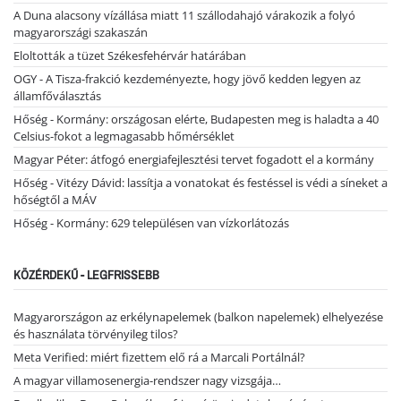
A Duna alacsony vízállása miatt 11 szállodahajó várakozik a folyó
magyarországi szakaszán
Eloltották a tüzet Székesfehérvár határában
OGY - A Tisza-frakció kezdeményezte, hogy jövő kedden legyen az
államfőválasztás
Hőség - Kormány: országosan elérte, Budapesten meg is haladta a 40
Celsius-fokot a legmagasabb hőmérséklet
Magyar Péter: átfogó energiafejlesztési tervet fogadott el a kormány
Hőség - Vitézy Dávid: lassítja a vonatokat és festéssel is védi a síneket a
hőségtől a MÁV
Hőség - Kormány: 629 településen van vízkorlátozás
KÖZÉRDEKŰ - LEGFRISSEBB
Magyarországon az erkélynapelemek (balkon napelemek) elhelyezése
és használata törvényileg tilos?
Meta Verified: miért fizettem elő rá a Marcali Portálnál?
A magyar villamosenergia-rendszer nagy vizsgája…