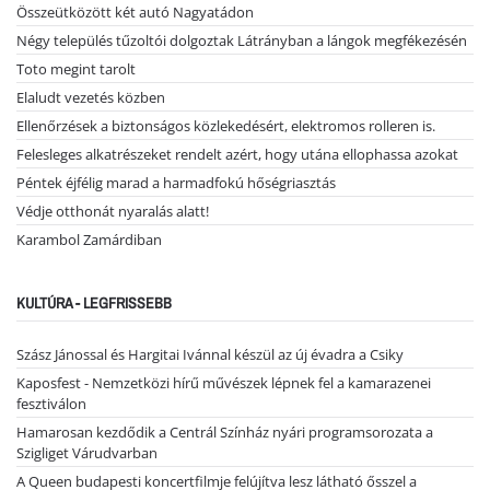
Összeütközött két autó Nagyatádon
Négy település tűzoltói dolgoztak Látrányban a lángok megfékezésén
Toto megint tarolt
Elaludt vezetés közben
Ellenőrzések a biztonságos közlekedésért, elektromos rolleren is.
Felesleges alkatrészeket rendelt azért, hogy utána ellophassa azokat
Péntek éjfélig marad a harmadfokú hőségriasztás
Védje otthonát nyaralás alatt!
Karambol Zamárdiban
KULTÚRA - LEGFRISSEBB
Szász Jánossal és Hargitai Ivánnal készül az új évadra a Csiky
Kaposfest - Nemzetközi hírű művészek lépnek fel a kamarazenei
fesztiválon
Hamarosan kezdődik a Centrál Színház nyári programsorozata a
Szigliget Várudvarban
A Queen budapesti koncertfilmje felújítva lesz látható ősszel a