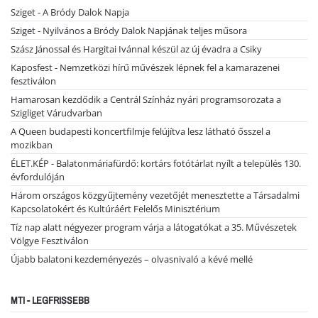
Sziget - A Bródy Dalok Napja
Sziget - Nyilvános a Bródy Dalok Napjának teljes műsora
Szász Jánossal és Hargitai Ivánnal készül az új évadra a Csiky
Kaposfest - Nemzetközi hírű művészek lépnek fel a kamarazenei
fesztiválon
Hamarosan kezdődik a Centrál Színház nyári programsorozata a
Szigliget Várudvarban
A Queen budapesti koncertfilmje felújítva lesz látható ősszel a
mozikban
ÉLET.KÉP - Balatonmáriafürdő: kortárs fotótárlat nyílt a település 130.
évfordulóján
Három országos közgyűjtemény vezetőjét menesztette a Társadalmi
Kapcsolatokért és Kultúráért Felelős Minisztérium
Tíz nap alatt négyezer program várja a látogatókat a 35. Művészetek
Völgye Fesztiválon
Újabb balatoni kezdeményezés – olvasnivaló a kévé mellé
MTI - LEGFRISSEBB