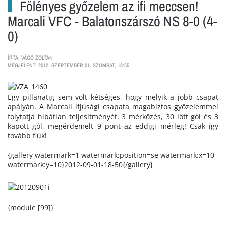
Fölényes győzelem az ifi meccsen!
Marcali VFC - Balatonszárszó NS 8-0 (4-
0)
ÍRTA: VÁGÓ ZOLTÁN
MEGJELENT: 2012. SZEPTEMBER 01. SZOMBAT, 18:55
Egy pillanatig sem volt kétséges, hogy melyik a jobb csapat
apályán. A Marcali ifjúsági csapata magabiztos győzelemmel
folytatja hibátlan teljesítményét. 3 mérkőzés, 30 lőtt gól és 3
kapott gól, megérdemelt 9 pont az eddigi mérleg! Csak így
tovább fiúk!
{gallery watermark=1 watermark:position=se watermark:x=10
watermark:y=10}2012-09-01-18-50{/gallery}
{module [99]}