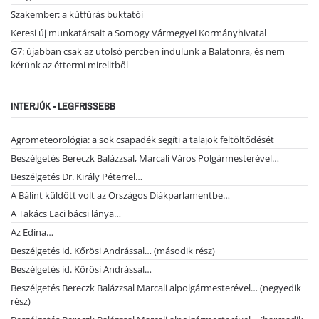
Szakember: a kútfúrás buktatói
Keresi új munkatársait a Somogy Vármegyei Kormányhivatal
G7: újabban csak az utolsó percben indulunk a Balatonra, és nem
kérünk az éttermi mirelitből
INTERJÚK - LEGFRISSEBB
Agrometeorológia: a sok csapadék segíti a talajok feltöltődését
Beszélgetés Bereczk Balázzsal, Marcali Város Polgármesterével…
Beszélgetés Dr. Király Péterrel…
A Bálint küldött volt az Országos Diákparlamentbe…
A Takács Laci bácsi lánya…
Az Edina…
Beszélgetés id. Kőrösi Andrással… (második rész)
Beszélgetés id. Kőrösi Andrással…
Beszélgetés Bereczk Balázzsal Marcali alpolgármesterével… (negyedik
rész)