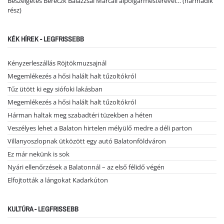
Beszélgetés Bereczk Balázzsal Marcali alpolgármesterével… (harmadik
rész)
KÉK HÍREK - LEGFRISSEBB
Kényzerleszállás Röjtökmuzsajnál
Megemlékezés a hősi halált halt tűzoltókról
Tűz ütött ki egy siófoki lakásban
Megemlékezés a hősi halált halt tűzoltókról
Hárman haltak meg szabadtéri tüzekben a héten
Veszélyes lehet a Balaton hirtelen mélyülő medre a déli parton
Villanyoszlopnak ütközött egy autó Balatonföldváron
Ez már nekünk is sok
Nyári ellenőrzések a Balatonnál – az első félidő végén
Elfojtották a lángokat Kadarkúton
KULTÚRA - LEGFRISSEBB