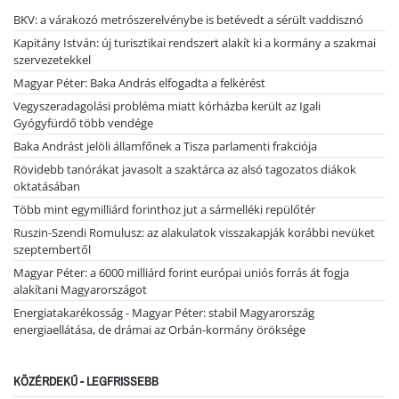
BKV: a várakozó metrószerelvénybe is betévedt a sérült vaddisznó
Kapitány István: új turisztikai rendszert alakít ki a kormány a szakmai
szervezetekkel
Magyar Péter: Baka András elfogadta a felkérést
Vegyszeradagolási probléma miatt kórházba került az Igali
Gyógyfürdő több vendége
Baka Andrást jelöli államfőnek a Tisza parlamenti frakciója
Rövidebb tanórákat javasolt a szaktárca az alsó tagozatos diákok
oktatásában
Több mint egymilliárd forinthoz jut a sármelléki repülőtér
Ruszin-Szendi Romulusz: az alakulatok visszakapják korábbi nevüket
szeptembertől
Magyar Péter: a 6000 milliárd forint európai uniós forrás át fogja
alakítani Magyarországot
Energiatakarékosság - Magyar Péter: stabil Magyarország
energiaellátása, de drámai az Orbán-kormány öröksége
KÖZÉRDEKŰ - LEGFRISSEBB