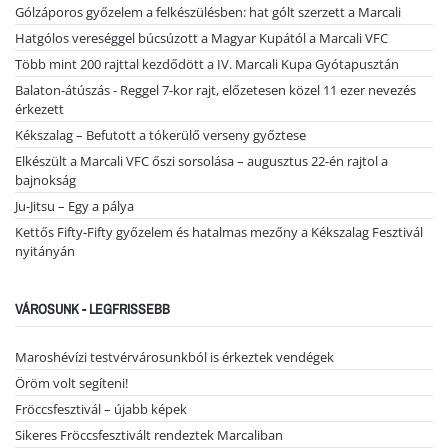
Gólzáporos győzelem a felkészülésben: hat gólt szerzett a Marcali
Hatgólos vereséggel búcsúzott a Magyar Kupától a Marcali VFC
Több mint 200 rajttal kezdődött a IV. Marcali Kupa Gyótapusztán
Balaton-átúszás - Reggel 7-kor rajt, előzetesen közel 11 ezer nevezés
érkezett
Kékszalag – Befutott a tókerülő verseny győztese
Elkészült a Marcali VFC őszi sorsolása – augusztus 22-én rajtol a
bajnokság
Ju-Jitsu – Egy a pálya
Kettős Fifty-Fifty győzelem és hatalmas mezőny a Kékszalag Fesztivál
nyitányán
VÁROSUNK - LEGFRISSEBB
Maroshévízi testvérvárosunkból is érkeztek vendégek
Öröm volt segíteni!
Fröccsfesztivál – újabb képek
Sikeres Fröccsfesztivált rendeztek Marcaliban