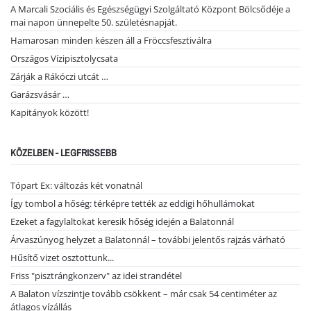
A Marcali Szociális és Egészségügyi Szolgáltató Központ Bölcsődéje a
mai napon ünnepelte 50. születésnapját.
Hamarosan minden készen áll a Fröccsfesztiválra
Országos Vízipisztolycsata
Zárják a Rákóczi utcát …
Garázsvásár …
Kapitányok között!
KÖZELBEN - LEGFRISSEBB
Tópart Ex: változás két vonatnál
Így tombol a hőség: térképre tették az eddigi hőhullámokat
Ezeket a fagylaltokat keresik hőség idején a Balatonnál
Árvaszúnyog helyzet a Balatonnál – további jelentős rajzás várható
Hűsítő vizet osztottunk...
Friss "pisztrángkonzerv" az idei strandétel
A Balaton vízszintje tovább csökkent – már csak 54 centiméter az
átlagos vízállás