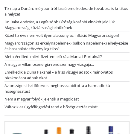
Tíz nap a Dunán: mélypontról lassú emelkedés, de továbbra is kritikus
a helyzet
Dr. Baka Andrást, a Legfelsőbb Bíróság korábbi elnökét jelöljük
Magyarország köztársasági elnökének
Közel tíz éve nem volt ilyen alacsony az infláció Magyarországon!
Magyarországon az erkélynapelemek (balkon napelemek) elhelyezése
és használata törvényileg tilos?
Meta Verified: miért fizettem elő rá a Marcali Portálnál?
A magyar villamosenergia-rendszer nagy vizsgája…
Emelkedik a Duna Paksnál – a friss vízügyi adatok már óvatos
bizakodásra adnak okot
Az országos tisztifőorvos meghosszabbította a harmadfokú
hőségriasztást
Nem a magyar folyók jelentik a megoldást
Változik az ügyfélfogadási rend a hőségriasztás miatt