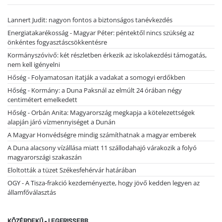
Lannert Judit: nagyon fontos a biztonságos tanévkezdés
Energiatakarékosság - Magyar Péter: péntektől nincs szükség az
önkéntes fogyasztáscsökkentésre
Kormányszóvivő: két részletben érkezik az iskolakezdési támogatás,
nem kell igényelni
Hőség - Folyamatosan itatják a vadakat a somogyi erdőkben
Hőség - Kormány: a Duna Paksnál az elmúlt 24 órában négy
centimétert emelkedett
Hőség - Orbán Anita: Magyarország megkapja a kötelezettségek
alapján járó vízmennyiséget a Dunán
A Magyar Honvédségre mindig számíthatnak a magyar emberek
A Duna alacsony vízállása miatt 11 szállodahajó várakozik a folyó
magyarországi szakaszán
Eloltották a tüzet Székesfehérvár határában
OGY - A Tisza-frakció kezdeményezte, hogy jövő kedden legyen az
államfőválasztás
KÖZÉRDEKŰ - LEGFRISSEBB