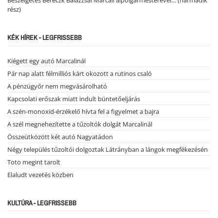
Beszélgetés Bereczk Balázzsal Marcali alpolgármesterével… (harmadik
rész)
KÉK HÍREK - LEGFRISSEBB
Kiégett egy autó Marcalinál
Pár nap alatt félmilliós kárt okozott a rutinos csaló
A pénzügyőr nem megvásárolható
Kapcsolati erőszak miatt indult büntetőeljárás
A szén-monoxid-érzékelő hívta fel a figyelmet a bajra
A szél megnehezítette a tűzoltók dolgát Marcalinál
Összeütközött két autó Nagyatádon
Négy település tűzoltói dolgoztak Látrányban a lángok megfékezésén
Toto megint tarolt
Elaludt vezetés közben
KULTÚRA - LEGFRISSEBB