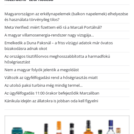
Magyarországon az erkélynapelemek (balkon napelemek) elhelyezése
és használata törvényileg tilos?
Meta Verified: miért fizettem elő rá a Marcali Portálnál?
A magyar villamosenergia-rendszer nagy vizsgája…
Emelkedik a Duna Paksnál – a friss vízügyi adatok már óvatos
bizakodásra adnak okot
Az országos tisztifőorvos meghosszabbította a harmadfokú
hőségriasztást
Nem a magyar folyók jelentik a megoldást
Változik az ügyfélfogadási rend a hőségriasztás miatt
Az utolsó paksi turbina még mindig termel…
Az ügyfélfogadás 11:00 órakor befejeződik Marcaliban
Kánikula idején az állatokra is jobban oda kell figyelni