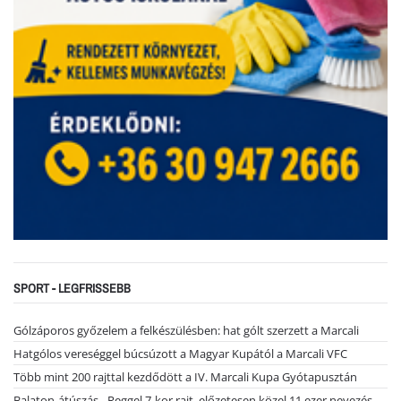
SPORT - LEGFRISSEBB
Gólzáporos győzelem a felkészülésben: hat gólt szerzett a Marcali
Hatgólos vereséggel búcsúzott a Magyar Kupától a Marcali VFC
Több mint 200 rajttal kezdődött a IV. Marcali Kupa Gyótapusztán
Balaton-átúszás - Reggel 7-kor rajt, előzetesen közel 11 ezer nevezés