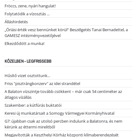
Fröccs, zene, nyári hangulat!
Folytatódik a vízosztás ...
Álláshirdetés
„Óriási érték vesz bennünket körül” Beszélgetés Tanai Bernadettel, a
GAMESZ intézményvezetőjével
Elkezdődött a munka!
KÖZELBEN - LEGFRISSEBB
Hűsítő vizet osztottunk...
Friss "pisztrángkonzerv" az idei strandétel
A Balaton vízszintje tovább csökkent – már csak 54 centiméter az
átlagos vízállás
Szakember: a kútfúrás buktatói
Keresi új munkatársait a Somogy Vármegyei Kormányhivatal
G7: újabban csak az utolsó percben indulunk a Balatonra, és nem
kérünk az éttermi mirelitből
Megjavították a Keszthelyi Kórház központi klímaberendezését