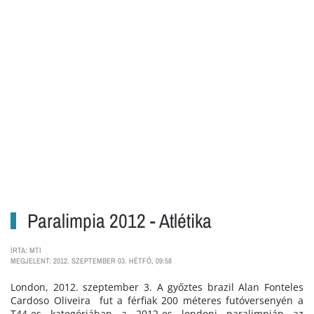
Paralimpia 2012 - Atlétika
ÍRTA: MTI
MEGJELENT: 2012. SZEPTEMBER 03. HÉTFŐ, 09:58
London, 2012. szeptember 3. A győztes brazil Alan Fonteles
Cardoso Oliveira fut a férfiak 200 méteres futóversenyén a
T44-es kategóriában a 2012-es londoni paralimpián az