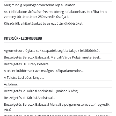
Még mindig repülőgéproncsokat rejt a Balaton
44. Lidl Balaton-átúszás: tízezres tömeg a Balatonban, és célba ért a
verseny történetének 250 ezredik úszója is
Köszönjük a kitartásukat és az együttműködésüket!
INTERJÚK - LEGFRISSEBB
Agrometeorológia: a sok csapadék segíti a talajok feltöltődését
Beszélgetés Bereczk Balázzsal, Marcali Város Polgármesterével…
Beszélgetés Dr. Király Péterrel…
A Bálint küldött volt az Országos Diákparlamentbe…
A Takács Laci bácsi lánya…
Az Edina…
Beszélgetés id. Kőrösi Andrással… (második rész)
Beszélgetés id. Kőrösi Andrással…
Beszélgetés Bereczk Balázzsal Marcali alpolgármesterével… (negyedik
rész)