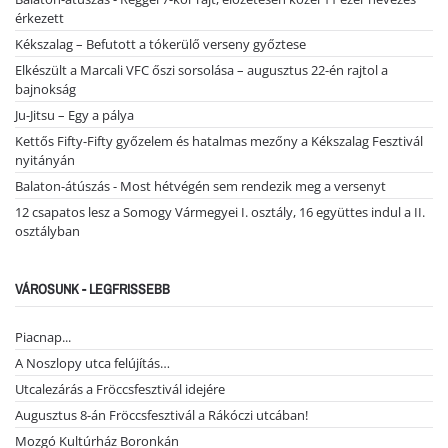
érkezett
Kékszalag – Befutott a tókerülő verseny győztese
Elkészült a Marcali VFC őszi sorsolása – augusztus 22-én rajtol a
bajnokság
Ju-Jitsu – Egy a pálya
Kettős Fifty-Fifty győzelem és hatalmas mezőny a Kékszalag Fesztivál
nyitányán
Balaton-átúszás - Most hétvégén sem rendezik meg a versenyt
12 csapatos lesz a Somogy Vármegyei I. osztály, 16 együttes indul a II.
osztályban
VÁROSUNK - LEGFRISSEBB
Piacnap...
A Noszlopy utca felújítás…
Utcalezárás a Fröccsfesztivál idejére
Augusztus 8-án Fröccsfesztivál a Rákóczi utcában!
Mozgó Kultúrház Boronkán