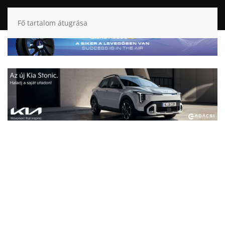
Fő tartalom átugrása