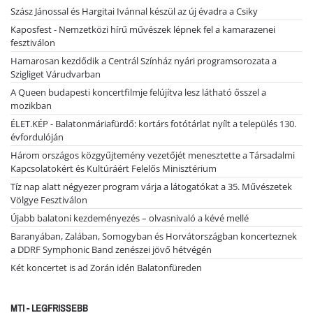
Szász Jánossal és Hargitai Ivánnal készül az új évadra a Csiky
Kaposfest - Nemzetközi hírű művészek lépnek fel a kamarazenei
fesztiválon
Hamarosan kezdődik a Centrál Színház nyári programsorozata a
Szigliget Várudvarban
A Queen budapesti koncertfilmje felújítva lesz látható ősszel a
mozikban
ÉLET.KÉP - Balatonmáriafürdő: kortárs fotótárlat nyílt a település 130.
évfordulóján
Három országos közgyűjtemény vezetőjét menesztette a Társadalmi
Kapcsolatokért és Kultúráért Felelős Minisztérium
Tíz nap alatt négyezer program várja a látogatókat a 35. Művészetek
Völgye Fesztiválon
Újabb balatoni kezdeményezés – olvasnivaló a kévé mellé
Baranyában, Zalában, Somogyban és Horvátországban koncerteznek
a DDRF Symphonic Band zenészei jövő hétvégén
Két koncertet is ad Zorán idén Balatonfüreden
MTI - LEGFRISSEBB