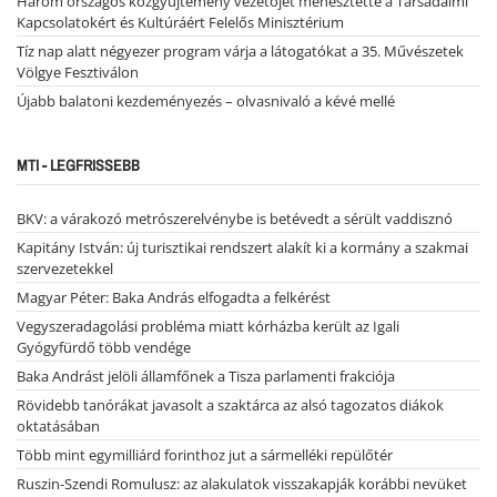
Három országos közgyűjtemény vezetőjét menesztette a Társadalmi
Kapcsolatokért és Kultúráért Felelős Minisztérium
Tíz nap alatt négyezer program várja a látogatókat a 35. Művészetek
Völgye Fesztiválon
Újabb balatoni kezdeményezés – olvasnivaló a kévé mellé
MTI - LEGFRISSEBB
BKV: a várakozó metrószerelvénybe is betévedt a sérült vaddisznó
Kapitány István: új turisztikai rendszert alakít ki a kormány a szakmai
szervezetekkel
Magyar Péter: Baka András elfogadta a felkérést
Vegyszeradagolási probléma miatt kórházba került az Igali
Gyógyfürdő több vendége
Baka Andrást jelöli államfőnek a Tisza parlamenti frakciója
Rövidebb tanórákat javasolt a szaktárca az alsó tagozatos diákok
oktatásában
Több mint egymilliárd forinthoz jut a sármelléki repülőtér
Ruszin-Szendi Romulusz: az alakulatok visszakapják korábbi nevüket