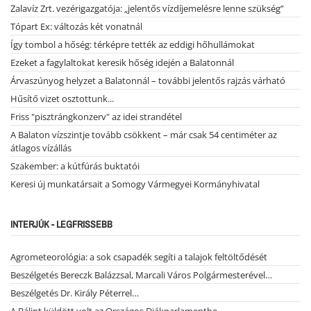
Zalavíz Zrt. vezérigazgatója: „jelentős vízdíjemelésre lenne szükség”
Tópart Ex: változás két vonatnál
Így tombol a hőség: térképre tették az eddigi hőhullámokat
Ezeket a fagylaltokat keresik hőség idején a Balatonnál
Árvaszúnyog helyzet a Balatonnál – további jelentős rajzás várható
Hűsítő vizet osztottunk...
Friss "pisztrángkonzerv" az idei strandétel
A Balaton vízszintje tovább csökkent – már csak 54 centiméter az
átlagos vízállás
Szakember: a kútfúrás buktatói
Keresi új munkatársait a Somogy Vármegyei Kormányhivatal
INTERJÚK - LEGFRISSEBB
Agrometeorológia: a sok csapadék segíti a talajok feltöltődését
Beszélgetés Bereczk Balázzsal, Marcali Város Polgármesterével…
Beszélgetés Dr. Király Péterrel…