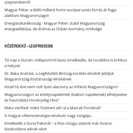
szeptembertől
Magyar Péter: a 6000 milliárd forint európai uniós forrás át fogja
alakítani Magyarországot
Energiatakarékosság - Magyar Péter: stabil Magyarország
energiaellátása, de drámai az Orbán-kormány öröksége
KÖZÉRDEKŰ - LEGFRISSEBB
Tíz nap a Dunán: mélypontról lassú emelkedés, de továbbra is kritikus
a helyzet
Dr. Baka Andrást, a Legfelsőbb Bíróság korábbi elnökét jelöljük
Magyarország köztársasági elnökének
Közel tíz éve nem volt ilyen alacsony az infláció Magyarországon!
Magyarországon az erkélynapelemek (balkon napelemek) elhelyezése
és használata törvényileg tilos?
Meta Verified: miért fizettem elő rá a Marcali Portálnál?
A magyar villamosenergia-rendszer nagy vizsgája…
Emelkedik a Duna Paksnál – a friss vízügyi adatok már óvatos
bizakodásra adnak okot