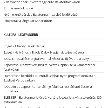
Villanyoszlopnak ütközött egy autó Balatonföldváron
Ez már nekünk is sok
Nyári ellenőrzések a Balatonnál – az első félidő végén
Elfojtották a lángokat Kadarkúton
KULTÚRA - LEGFRISSEBB
Sziget - A Bródy Dalok Napja
Sziget - Nyilvános a Bródy Dalok Napjának teljes műsora
Szász Jánossal és Hargitai Ivánnal készül az új évadra a Csiky
Kaposfest - Nemzetközi hírű művészek lépnek fel a kamarazenei
fesztiválon
Hamarosan kezdődik a Centrál Színház nyári programsorozata a
Szigliget Várudvarban
A Queen budapesti koncertfilmje felújítva lesz látható ősszel a
mozikban
ÉLET.KÉP - Balatonmáriafürdő: kortárs fotótárlat nyílt a település 130.
évfordulóján