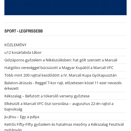
SPORT - LEGFRISSEBB
KÖZLEMÉNY
u12 kosárlabda tábor
Gólzáporos győzelem a felkészülésben: hat gólt szerzett a Marcali
Hatgólos vereséggel búcsúzott a Magyar Kupától a Marcali VFC
Több mint 200 rajttal kezdődött a IV. Marcali Kupa Gyótapusztán
Balaton-átúszás - Reggel 7-kor rajt, előzetesen közel 11 ezer nevezés
érkezett
Kékszalag – Befutott a tókerülő verseny győztese
Elkészült a Marcali VFC őszi sorsolása – augusztus 22-én rajtol a
bajnokság
Ju-Jitsu – Egy a pálya
Kettős Fifty-Fifty győzelem és hatalmas mezőny a Kékszalag Fesztivál
nyitányán