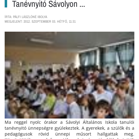
Tanévnyitó Sávolyon ...
ÍRTA: PÁLFI LÁSZLÓNÉ IBOLYA
MEGJELENT: 2012. SZEPTEMBER 03. HÉTFŐ, 11:31
Ma reggel nyolc órakor a Sávolyi Általános Iskola tanulói
tanévnyitó ünnepségre gyülekeztek. A gyerekek, a szülők és a
pedagógusok rövid ünnepi műsort hallgattak meg.