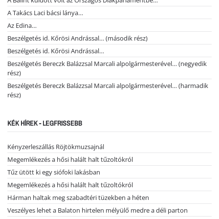
A Bálint küldött volt az Országos Diákparlamentbe…
A Takács Laci bácsi lánya…
Az Edina…
Beszélgetés id. Kőrösi Andrással… (második rész)
Beszélgetés id. Kőrösi Andrással…
Beszélgetés Bereczk Balázzsal Marcali alpolgármesterével… (negyedik
rész)
Beszélgetés Bereczk Balázzsal Marcali alpolgármesterével… (harmadik
rész)
KÉK HÍREK - LEGFRISSEBB
Kényzerleszállás Röjtökmuzsajnál
Megemlékezés a hősi halált halt tűzoltókról
Tűz ütött ki egy siófoki lakásban
Megemlékezés a hősi halált halt tűzoltókról
Hárman haltak meg szabadtéri tüzekben a héten
Veszélyes lehet a Balaton hirtelen mélyülő medre a déli parton