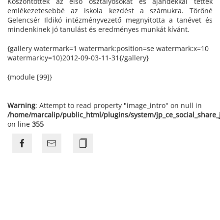
Köszöntötték az első osztályosokat és ajándékkal tették
emlékezetesebbé az iskola kezdést a számukra. Törőné
Gelencsér Ildikó intézményvezető megnyitotta a tanévet és
mindenkinek jó tanulást és eredményes munkát kívánt.
{gallery watermark=1 watermark:position=se watermark:x=10
watermark:y=10}2012-09-03-11-31{/gallery}
{module [99]}
Warning
: Attempt to read property "image_intro" on null in
/home/marcalip/public_html/plugins/system/jp_ce_social_share
on line
355