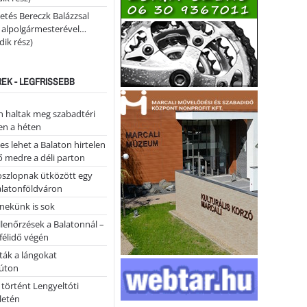
etés Bereczk Balázzsal
i alpolgármesterével…
ik rész)
REK - LEGFRISSEBB
 haltak meg szabadtéri
en a héten
es lehet a Balaton hirtelen
 medre a déli parton
oszlopnak ütközött egy
alatonföldváron
nekünk is sok
llenőrzések a Balatonnál –
 félidő végén
tták a lángokat
úton
 történt Lengyeltóti
letén