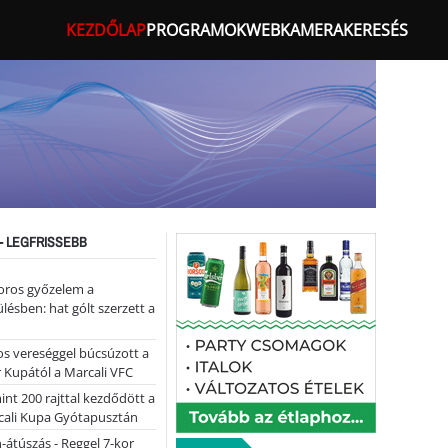
KEZDŐLAP
PROGRAMOK
WEBKAMERA
KERESÉS
- LEGFRISSEBB
oros győzelem a
ülésben: hat gólt szerzett a
s vereséggel búcsúzott a
 Kupától a Marcali VFC
nt 200 rajttal kezdődött a
cali Kupa Gyótapusztán
-átúszás - Reggel 7-kor