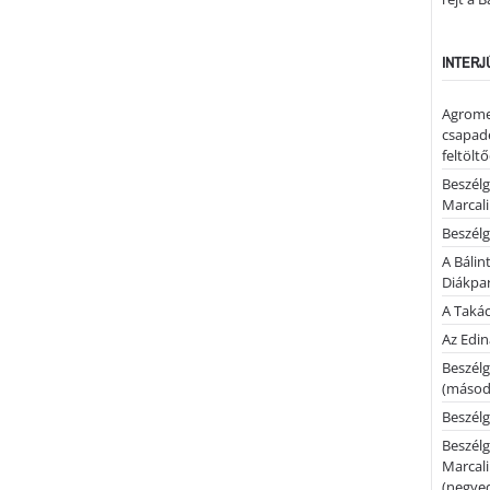
INTERJ
Agrome
csapadé
feltölt
Beszélg
Marcal
Beszélg
A Bálin
Diákpa
A Takác
Az Edi
Beszélg
(másodi
Beszélg
Beszélg
Marcal
(negyed