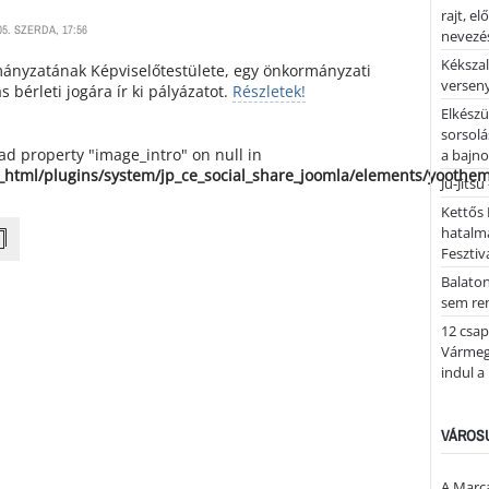
rajt, e
5. SZERDA, 17:56
nevezés
Kékszal
ányzatának Képviselőtestülete, egy önkormányzati
versen
 bérleti jogára ír ki pályázatot.
Részletek!
Elkészü
sorsolá
ead property "image_intro" on null in
a bajn
_html/plugins/system/jp_ce_social_share_joomla/elements/yoothe
Ju-Jitsu
Kettős 
hatalm
Fesztiv
Balato
sem re
12 csap
Vármegy
indul a
VÁROSU
A Marca