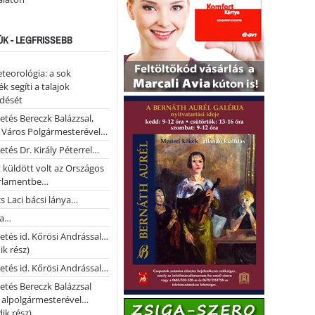
ÚK - LEGFRISSEBB
teorológia: a sok
k segíti a talajok
ődését
etés Bereczk Balázzsal,
i Város Polgármesterével…
etés Dr. Király Péterrel…
t küldött volt az Országos
rlamentbe…
s Laci bácsi lánya…
na…
etés id. Kőrösi Andrással…
k rész)
etés id. Kőrösi Andrással…
etés Bereczk Balázzsal
i alpolgármesterével…
ik rész)