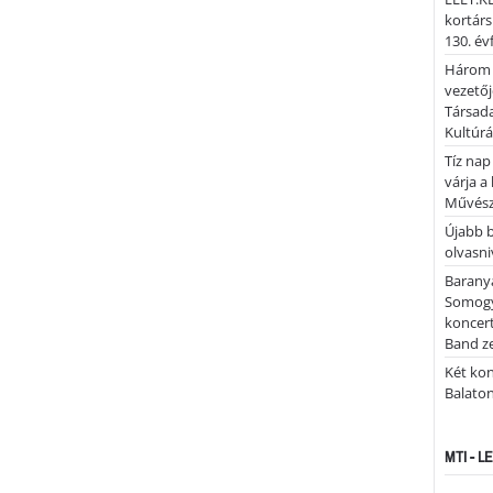
kortárs
130. év
Három 
vezetőj
Társada
Kultúrá
Tíz nap
várja a
Művész
Újabb 
olvasni
Barany
Somogy
koncer
Band z
Két kon
Balato
MTI - 