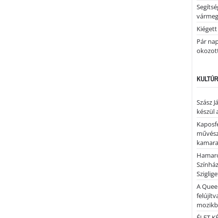
Segíts
várme
Kiégett
Pár nap 
okozott
KULTÚR
Szász J
készül 
Kaposfe
művésze
kamaraz
Hamaro
Színhá
Sziglig
A Quee
felújítv
mozik
ÉLET.KÉ