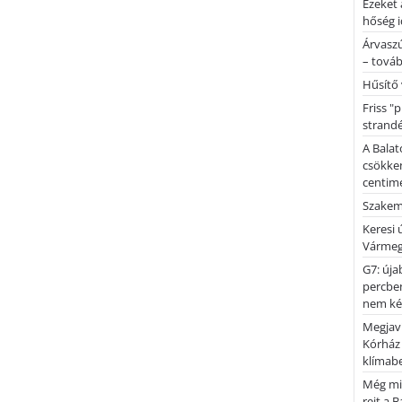
Ezeket 
hőség i
Árvaszú
– továb
Hűsítő 
Friss "
strandé
A Balat
csökken
centimé
Szakemb
Keresi
Vármeg
G7: úja
percben
nem kér
Megjaví
Kórház
klímab
Még mi
rejt a 