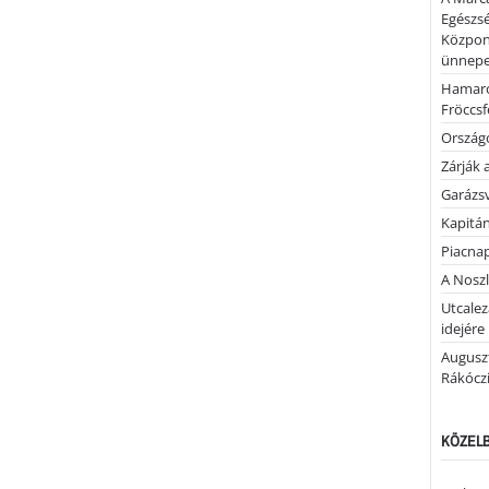
Egészsé
Közpon
ünnepel
Hamaro
Fröccsf
Országo
Zárják 
Garázs
Kapitán
Piacnap
A Noszl
Utcalez
idejére
Auguszt
Rákóczi
KÖZELB