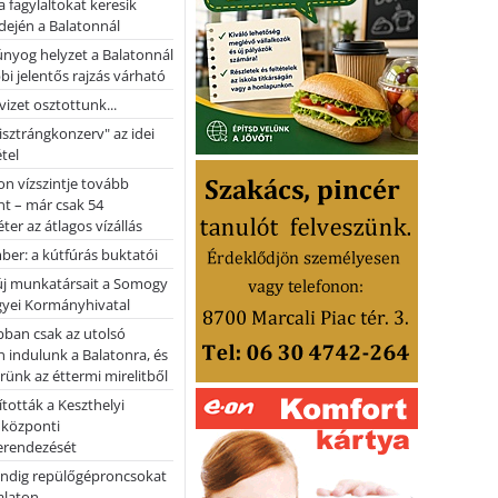
a fagylaltokat keresik
dején a Balatonnál
nyog helyzet a Balatonnál
bi jelentős rajzás várható
vizet osztottunk...
pisztrángkonzerv" az idei
tel
on vízszintje tovább
t – már csak 54
ter az átlagos vízállás
er: a kútfúrás buktatói
 új munkatársait a Somogy
yei Kormányhivatal
bban csak az utolsó
 indulunk a Balatonra, és
ünk az éttermi mirelitből
tották a Keszthelyi
 központi
erendezését
ndig repülőgéproncsokat
Balaton