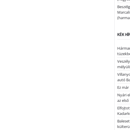
Beszélg
Marcal
(harmad
KÉK HÍ
Hárman
tüzekb
Veszély
mélyülő
Villany
autó B
Ez már 
Nyári e
az első
Elfojto
Kadark
Baleset
külterü