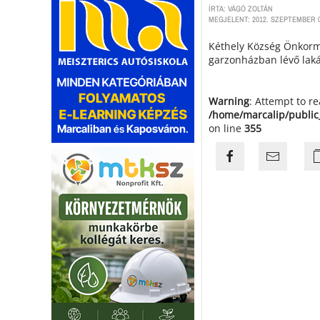
ÍRTA: VÁGÓ ZOLTÁN
MEGJELENT: 2012. SZEPTEMBER 0
Kéthely Község Önkorm
garzonházban lévő lakás
Warning
: Attempt to r
/home/marcalip/public
on line
355