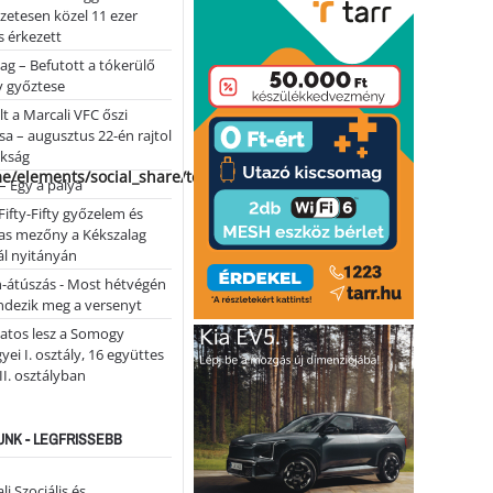
lőzetesen közel 11 ezer
 érkezett
ag – Befutott a tókerülő
y győztese
lt a Marcali VFC őszi
sa – augusztus 22-én rajtol
okság
me/elements/social_share/templates/template.php
 – Egy a pálya
Fifty-Fifty győzelem és
as mezőny a Kékszalag
ál nyitányán
n-átúszás - Most hétvégén
ndezik meg a versenyt
atos lesz a Somogy
ei I. osztály, 16 együttes
 II. osztályban
NK - LEGFRISSEBB
li Szociális és