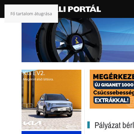
Fő tartalom átugrása
Pályázat bérl