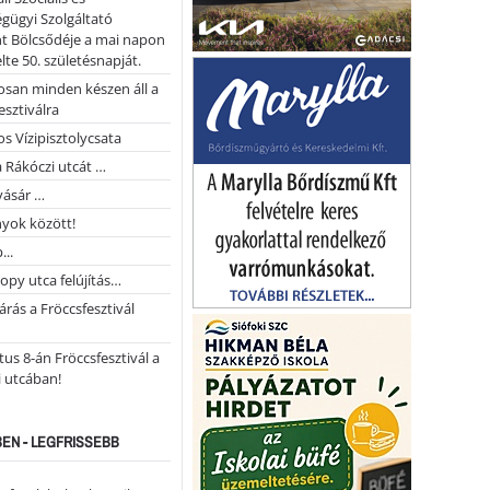
gügyi Szolgáltató
t Bölcsődéje a mai napon
te 50. születésnapját.
san minden készen áll a
esztiválra
s Vízipisztolycsata
a Rákóczi utcát …
vásár …
yok között!
...
opy utca felújítás…
árás a Fröccsfesztivál
us 8-án Fröccsfesztivál a
 utcában!
EN - LEGFRISSEBB