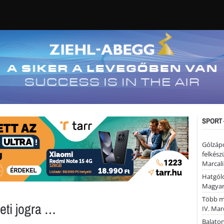
SPORT 
Gólzáp
felkész
Marcali
Hatgólo
Magyar
Több mi
eti jogra …
IV. Mar
Balaton