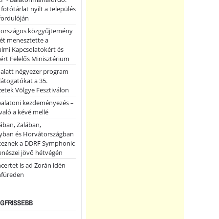
 fotótárlat nyílt a település
fordulóján
országos közgyűjtemény
ét menesztette a
lmi Kapcsolatokért és
ért Felelős Minisztérium
 alatt négyezer program
 látogatókat a 35.
etek Völgye Fesztiválon
balatoni kezdeményezés –
való a kévé mellé
ában, Zalában,
ban és Horvátországban
teznek a DDRF Symphonic
enészei jövő hétvégén
certet is ad Zorán idén
nfüreden
LEGFRISSEBB