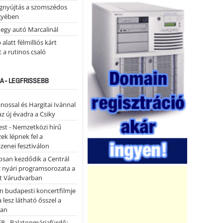
égnyújtás a szomszédos
gyében
 egy autó Marcalinál
alatt félmilliós kárt
 a rutinos csaló
A - LEGFRISSEBB
ánossal és Hargitai Ivánnal
az új évadra a Csiky
st - Nemzetközi hírű
k lépnek fel a
enei fesztiválon
san kezdődik a Centrál
z nyári programsorozata a
et Várudvarban
n budapesti koncertfilmje
a lesz látható ősszel a
ban
P - Balatonmáriafürdő: