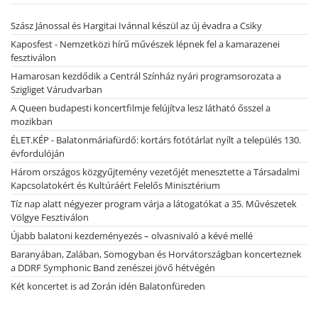
Szász Jánossal és Hargitai Ivánnal készül az új évadra a Csiky
Kaposfest - Nemzetközi hírű művészek lépnek fel a kamarazenei
fesztiválon
Hamarosan kezdődik a Centrál Színház nyári programsorozata a
Szigliget Várudvarban
A Queen budapesti koncertfilmje felújítva lesz látható ősszel a
mozikban
ÉLET.KÉP - Balatonmáriafürdő: kortárs fotótárlat nyílt a település 130.
évfordulóján
Három országos közgyűjtemény vezetőjét menesztette a Társadalmi
Kapcsolatokért és Kultúráért Felelős Minisztérium
Tíz nap alatt négyezer program várja a látogatókat a 35. Művészetek
Völgye Fesztiválon
Újabb balatoni kezdeményezés – olvasnivaló a kévé mellé
Baranyában, Zalában, Somogyban és Horvátországban koncerteznek
a DDRF Symphonic Band zenészei jövő hétvégén
Két koncertet is ad Zorán idén Balatonfüreden