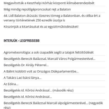
Megjavították a Keszthelyi Kórház központi klímaberendezését
Még mindig repülőgéproncsokat rejt a Balaton
44. Lidl Balaton-átúszás: tízezres tömeg a Balatonban, és célba ért a
verseny történetének 250 ezredik úszója is
Köszönjük a kitartásukat és az együttműködésüket!
INTERJÚK - LEGFRISSEBB
Agrometeorológia: a sok csapadék segíti a talajok feltöltődését
Beszélgetés Bereczk Balázzsal, Marcali Város Polgármesterével…
Beszélgetés Dr. Király Péterrel…
A Bálint küldött volt az Országos Diákparlamentbe…
A Takács Laci bácsi lánya…
Az Edina…
Beszélgetés id. Kőrösi Andrással… (második rész)
Beszélgetés id. Kőrösi Andrással…
Beszélgetés Bereczk Balázzsal Marcali alpolgármesterével… (negyedik
rész)