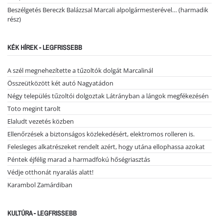
Beszélgetés Bereczk Balázzsal Marcali alpolgármesterével… (harmadik
rész)
KÉK HÍREK - LEGFRISSEBB
A szél megnehezítette a tűzoltók dolgát Marcalinál
Összeütközött két autó Nagyatádon
Négy település tűzoltói dolgoztak Látrányban a lángok megfékezésén
Toto megint tarolt
Elaludt vezetés közben
Ellenőrzések a biztonságos közlekedésért, elektromos rolleren is.
Felesleges alkatrészeket rendelt azért, hogy utána ellophassa azokat
Péntek éjfélig marad a harmadfokú hőségriasztás
Védje otthonát nyaralás alatt!
Karambol Zamárdiban
KULTÚRA - LEGFRISSEBB