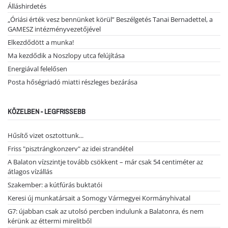
Álláshirdetés
„Óriási érték vesz bennünket körül” Beszélgetés Tanai Bernadettel, a
GAMESZ intézményvezetőjével
Elkezdődött a munka!
Ma kezdődik a Noszlopy utca felújítása
Energiával felelősen
Posta hőségriadó miatti részleges bezárása
KÖZELBEN - LEGFRISSEBB
Hűsítő vizet osztottunk...
Friss "pisztrángkonzerv" az idei strandétel
A Balaton vízszintje tovább csökkent – már csak 54 centiméter az
átlagos vízállás
Szakember: a kútfúrás buktatói
Keresi új munkatársait a Somogy Vármegyei Kormányhivatal
G7: újabban csak az utolsó percben indulunk a Balatonra, és nem
kérünk az éttermi mirelitből