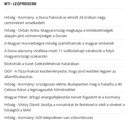
MTI - LEGFRISSEBB
Hőség - Kormány: a Duna Paksnál az elmúlt 24 órában négy
centimétert emelkedett
Hőség - Orbán Anita: Magyarország megkapja a kötelezettségek
alapján járó vízmennyiséget a Dunán
A Magyar Honvédségre mindig számíthatnak a magyar emberek
A Duna alacsony vízállása miatt 11 szállodahajó várakozik a folyó
magyarországi szakaszán
Eloltották a tüzet Székesfehérvár határában
OGY - A Tisza-frakció kezdeményezte, hogy jövő kedden legyen az
államfőválasztás
Hőség - Kormány: országosan elérte, Budapesten meg is haladta a 40
Celsius-fokot a legmagasabb hőmérséklet
Magyar Péter: átfogó energiafejlesztési tervet fogadott el a kormány
Hőség - Vitézy Dávid: lassítja a vonatokat és festéssel is védi a síneket a
hőségtől a MÁV
Hőség - Kormány: 629 településen van vízkorlátozás