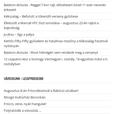
Balaton-átúszás - Reggel 7-kor rajt, előzetesen közel 11 ezer nevezés
érkezett
Kékszalag – Befutott a tókerülő verseny győztese
Elkészült a Marcali VFC őszi sorsolása – augusztus 22-én rajtol a
bajnokság
Ju-Jitsu – Egy a pálya
Kettős Fifty-Fifty győzelem és hatalmas mezőny a Kékszalag Fesztivál
nyitányán
Balaton-átúszás - Most hétvégén sem rendezik meg a versenyt
12 csapatos lesz a Somogy Vármegyei I. osztály, 16 együttes indul a II.
osztályban
VÁROSUNK - LEGFRISSEBB
Augusztus 8-án Fröccsfesztivál a Rákóczi utcában!
Mozgó Kultúrház Boronkán
Fröccs, zene, nyári hangulat!
Folytatódik a vízosztás ...