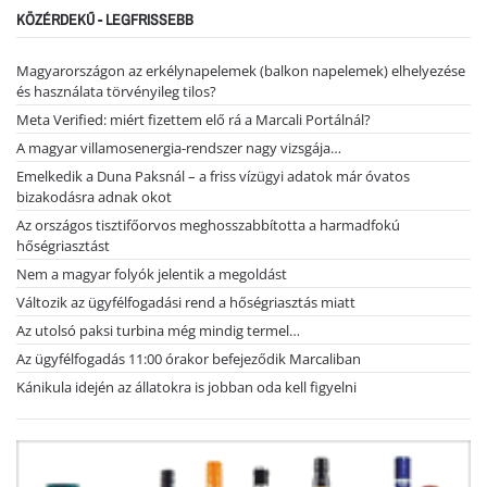
KÖZÉRDEKŰ - LEGFRISSEBB
Magyarországon az erkélynapelemek (balkon napelemek) elhelyezése
és használata törvényileg tilos?
Meta Verified: miért fizettem elő rá a Marcali Portálnál?
A magyar villamosenergia-rendszer nagy vizsgája…
Emelkedik a Duna Paksnál – a friss vízügyi adatok már óvatos
bizakodásra adnak okot
Az országos tisztifőorvos meghosszabbította a harmadfokú
hőségriasztást
Nem a magyar folyók jelentik a megoldást
Változik az ügyfélfogadási rend a hőségriasztás miatt
Az utolsó paksi turbina még mindig termel…
Az ügyfélfogadás 11:00 órakor befejeződik Marcaliban
Kánikula idején az állatokra is jobban oda kell figyelni