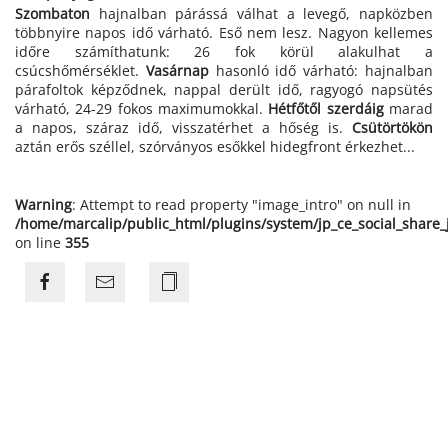
Szombaton
hajnalban párássá válhat a levegő, napközben
többnyire napos idő várható. Eső nem lesz. Nagyon kellemes
időre számíthatunk: 26 fok körül alakulhat a
csúcshőmérséklet.
Vasárnap
hasonló idő várható: hajnalban
párafoltok képződnek, nappal derült idő, ragyogó napsütés
várható, 24-29 fokos maximumokkal.
Hétfőtől
szerdáig
marad
a napos, száraz idő, visszatérhet a hőség is.
Csütörtökön
aztán erős széllel, szórványos esőkkel hidegfront érkezhet...
Warning
: Attempt to read property "image_intro" on null in
/home/marcalip/public_html/plugins/system/jp_ce_social_share
on line
355