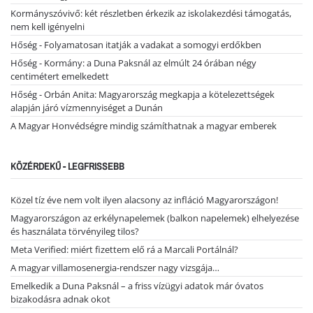
Kormányszóvivő: két részletben érkezik az iskolakezdési támogatás,
nem kell igényelni
Hőség - Folyamatosan itatják a vadakat a somogyi erdőkben
Hőség - Kormány: a Duna Paksnál az elmúlt 24 órában négy
centimétert emelkedett
Hőség - Orbán Anita: Magyarország megkapja a kötelezettségek
alapján járó vízmennyiséget a Dunán
A Magyar Honvédségre mindig számíthatnak a magyar emberek
KÖZÉRDEKŰ - LEGFRISSEBB
Közel tíz éve nem volt ilyen alacsony az infláció Magyarországon!
Magyarországon az erkélynapelemek (balkon napelemek) elhelyezése
és használata törvényileg tilos?
Meta Verified: miért fizettem elő rá a Marcali Portálnál?
A magyar villamosenergia-rendszer nagy vizsgája…
Emelkedik a Duna Paksnál – a friss vízügyi adatok már óvatos
bizakodásra adnak okot