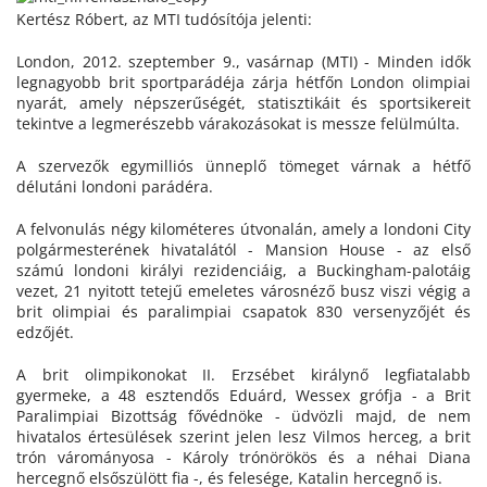
Kertész Róbert, az MTI tudósítója jelenti:
London, 2012. szeptember 9., vasárnap (MTI) - Minden idők
legnagyobb brit sportparádéja zárja hétfőn London olimpiai
nyarát, amely népszerűségét, statisztikáit és sportsikereit
tekintve a legmerészebb várakozásokat is messze felülmúlta.
A szervezők egymilliós ünneplő tömeget várnak a hétfő
délutáni londoni parádéra.
A felvonulás négy kilométeres útvonalán, amely a londoni City
polgármesterének hivatalától - Mansion House - az első
számú londoni királyi rezidenciáig, a Buckingham-palotáig
vezet, 21 nyitott tetejű emeletes városnéző busz viszi végig a
brit olimpiai és paralimpiai csapatok 830 versenyzőjét és
edzőjét.
A brit olimpikonokat II. Erzsébet királynő legfiatalabb
gyermeke, a 48 esztendős Eduárd, Wessex grófja - a Brit
Paralimpiai Bizottság fővédnöke - üdvözli majd, de nem
hivatalos értesülések szerint jelen lesz Vilmos herceg, a brit
trón várományosa - Károly trónörökös és a néhai Diana
hercegnő elsőszülött fia -, és felesége, Katalin hercegnő is.