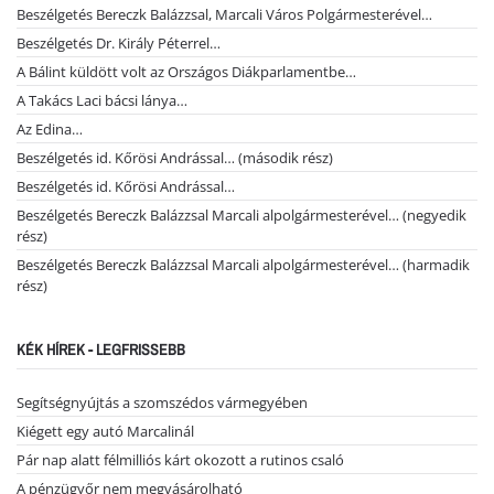
Beszélgetés Bereczk Balázzsal, Marcali Város Polgármesterével…
Beszélgetés Dr. Király Péterrel…
A Bálint küldött volt az Országos Diákparlamentbe…
A Takács Laci bácsi lánya…
Az Edina…
Beszélgetés id. Kőrösi Andrással… (második rész)
Beszélgetés id. Kőrösi Andrással…
Beszélgetés Bereczk Balázzsal Marcali alpolgármesterével… (negyedik
rész)
Beszélgetés Bereczk Balázzsal Marcali alpolgármesterével… (harmadik
rész)
KÉK HÍREK - LEGFRISSEBB
Segítségnyújtás a szomszédos vármegyében
Kiégett egy autó Marcalinál
Pár nap alatt félmilliós kárt okozott a rutinos csaló
A pénzügyőr nem megvásárolható