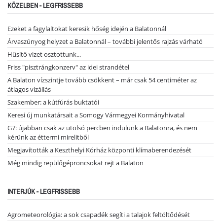
KÖZELBEN - LEGFRISSEBB
Ezeket a fagylaltokat keresik hőség idején a Balatonnál
Árvaszúnyog helyzet a Balatonnál – további jelentős rajzás várható
Hűsítő vizet osztottunk...
Friss "pisztrángkonzerv" az idei strandétel
A Balaton vízszintje tovább csökkent – már csak 54 centiméter az
átlagos vízállás
Szakember: a kútfúrás buktatói
Keresi új munkatársait a Somogy Vármegyei Kormányhivatal
G7: újabban csak az utolsó percben indulunk a Balatonra, és nem
kérünk az éttermi mirelitből
Megjavították a Keszthelyi Kórház központi klímaberendezését
Még mindig repülőgéproncsokat rejt a Balaton
INTERJÚK - LEGFRISSEBB
Agrometeorológia: a sok csapadék segíti a talajok feltöltődését