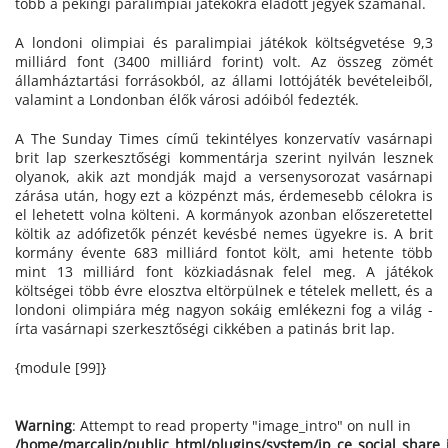
több a pekingi paralimpiai játékokra eladott jegyek számánál.
A londoni olimpiai és paralimpiai játékok költségvetése 9,3
milliárd font (3400 milliárd forint) volt. Az összeg zömét
államháztartási forrásokból, az állami lottójáték bevételeiből,
valamint a Londonban élők városi adóiból fedezték.
A The Sunday Times című tekintélyes konzervatív vasárnapi
brit lap szerkesztőségi kommentárja szerint nyilván lesznek
olyanok, akik azt mondják majd a versenysorozat vasárnapi
zárása után, hogy ezt a közpénzt más, érdemesebb célokra is
el lehetett volna költeni. A kormányok azonban előszeretettel
költik az adófizetők pénzét kevésbé nemes ügyekre is. A brit
kormány évente 683 milliárd fontot költ, ami hetente több
mint 13 milliárd font közkiadásnak felel meg. A játékok
költségei több évre elosztva eltörpülnek e tételek mellett, és a
londoni olimpiára még nagyon sokáig emlékezni fog a világ -
írta vasárnapi szerkesztőségi cikkében a patinás brit lap.
{module [99]}
Warning
: Attempt to read property "image_intro" on null in
/home/marcalip/public_html/plugins/system/jp_ce_social_share