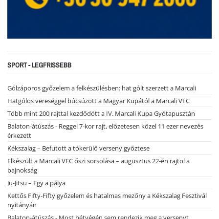
SPORT - LEGFRISSEBB
Gólzáporos győzelem a felkészülésben: hat gólt szerzett a Marcali
Hatgólos vereséggel búcsúzott a Magyar Kupától a Marcali VFC
Több mint 200 rajttal kezdődött a IV. Marcali Kupa Gyótapusztán
Balaton-átúszás - Reggel 7-kor rajt, előzetesen közel 11 ezer nevezés
érkezett
Kékszalag – Befutott a tókerülő verseny győztese
Elkészült a Marcali VFC őszi sorsolása – augusztus 22-én rajtol a
bajnokság
Ju-Jitsu – Egy a pálya
Kettős Fifty-Fifty győzelem és hatalmas mezőny a Kékszalag Fesztivál
nyitányán
Balaton-átúszás - Most hétvégén sem rendezik meg a versenyt