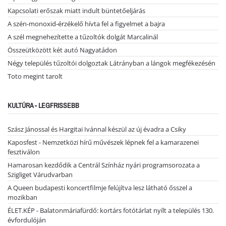
Kapcsolati erőszak miatt indult büntetőeljárás
A szén-monoxid-érzékelő hívta fel a figyelmet a bajra
A szél megnehezítette a tűzoltók dolgát Marcalinál
Összeütközött két autó Nagyatádon
Négy település tűzoltói dolgoztak Látrányban a lángok megfékezésén
Toto megint tarolt
KULTÚRA - LEGFRISSEBB
Szász Jánossal és Hargitai Ivánnal készül az új évadra a Csiky
Kaposfest - Nemzetközi hírű művészek lépnek fel a kamarazenei
fesztiválon
Hamarosan kezdődik a Centrál Színház nyári programsorozata a
Szigliget Várudvarban
A Queen budapesti koncertfilmje felújítva lesz látható ősszel a
mozikban
ÉLET.KÉP - Balatonmáriafürdő: kortárs fotótárlat nyílt a település 130.
évfordulóján