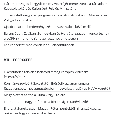
Három országos közgyűjtemény vezetőjét menesztette a Társadalmi
Kapcsolatokért és Kultúráért Felelős Minisztérium
Tíz nap alatt négyezer program várja a látogatókat a 35. Művészetek
Völgye Fesztiválon
Újabb balatoni kezdeményezés – olvasnivaló a kévé mellé
Baranyában, Zalában, Somogyban és Horvátországban koncerteznek
a DDRF Symphonic Band zenészei jövő hétvégén
Két koncertet is ad Zorán idén Balatonfüreden
MTI - LEGFRISSEBB
Elkészültek a tervek a balatoni térség komplex víziközmű-
fejlesztéséhez
Kormányszóvivői tájékoztató - Erősödik az agrárkamara
függetlensége, még augusztusban megválaszthatják az NVVH vezetőit
Megérkezett az eső a Duna vízgyűjtőjére
Lannert Judit: nagyon fontos a biztonságos tanévkezdés
Energiatakarékosság - Magyar Péter: péntektől nincs szükség az
önkéntes fogyasztáscsökkentésre