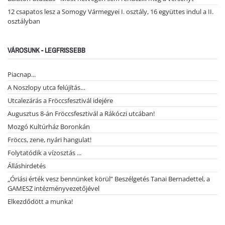
12 csapatos lesz a Somogy Vármegyei I. osztály, 16 együttes indul a II.
osztályban
VÁROSUNK - LEGFRISSEBB
Piacnap...
A Noszlopy utca felújítás…
Utcalezárás a Fröccsfesztivál idejére
Augusztus 8-án Fröccsfesztivál a Rákóczi utcában!
Mozgó Kultúrház Boronkán
Fröccs, zene, nyári hangulat!
Folytatódik a vízosztás ...
Álláshirdetés
„Óriási érték vesz bennünket körül” Beszélgetés Tanai Bernadettel, a
GAMESZ intézményvezetőjével
Elkezdődött a munka!