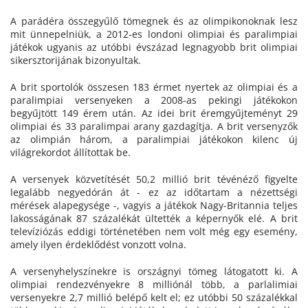
A parádéra összegyűlő tömegnek és az olimpikonoknak lesz
mit ünnepelniük, a 2012-es londoni olimpiai és paralimpiai
játékok ugyanis az utóbbi évszázad legnagyobb brit olimpiai
sikersztorijának bizonyultak.
A brit sportolók összesen 183 érmet nyertek az olimpiai és a
paralimpiai versenyeken a 2008-as pekingi játékokon
begyűjtött 149 érem után. Az idei brit éremgyűjteményt 29
olimpiai és 33 paralimpai arany gazdagítja. A brit versenyzők
az olimpián három, a paralimpiai játékokon kilenc új
világrekordot állítottak be.
A versenyek közvetítését 50,2 millió brit tévénéző figyelte
legalább negyedórán át - ez az időtartam a nézettségi
mérések alapegysége -, vagyis a játékok Nagy-Britannia teljes
lakosságának 87 százalékát ültették a képernyők elé. A brit
televíziózás eddigi történetében nem volt még egy esemény,
amely ilyen érdeklődést vonzott volna.
A versenyhelyszínekre is országnyi tömeg látogatott ki. A
olimpiai rendezvényekre 8 milliónál több, a parlalimiai
versenyekre 2,7 millió belépő kelt el; ez utóbbi 50 százalékkal