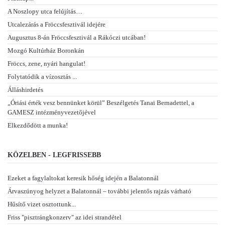
A Noszlopy utca felújítás…
Utcalezárás a Fröccsfesztivál idejére
Augusztus 8-án Fröccsfesztivál a Rákóczi utcában!
Mozgó Kultúrház Boronkán
Fröccs, zene, nyári hangulat!
Folytatódik a vízosztás ...
Álláshirdetés
„Óriási érték vesz bennünket körül” Beszélgetés Tanai Bernadettel, a
GAMESZ intézményvezetőjével
Elkezdődött a munka!
KÖZELBEN - LEGFRISSEBB
Ezeket a fagylaltokat keresik hőség idején a Balatonnál
Árvaszúnyog helyzet a Balatonnál – további jelentős rajzás várható
Hűsítő vizet osztottunk...
Friss "pisztrángkonzerv" az idei strandétel