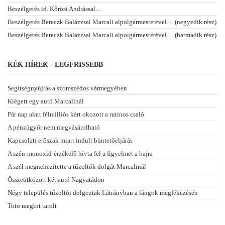
Beszélgetés id. Kőrösi Andrással…
Beszélgetés Bereczk Balázzsal Marcali alpolgármesterével… (negyedik rész)
Beszélgetés Bereczk Balázzsal Marcali alpolgármesterével… (harmadik rész)
KÉK HÍREK - LEGFRISSEBB
Segítségnyújtás a szomszédos vármegyében
Kiégett egy autó Marcalinál
Pár nap alatt félmilliós kárt okozott a rutinos csaló
A pénzügyőr nem megvásárolható
Kapcsolati erőszak miatt indult büntetőeljárás
A szén-monoxid-érzékelő hívta fel a figyelmet a bajra
A szél megnehezítette a tűzoltók dolgát Marcalinál
Összeütközött két autó Nagyatádon
Négy település tűzoltói dolgoztak Látrányban a lángok megfékezésén
Toto megint tarolt