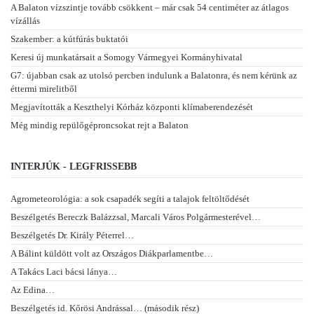
A Balaton vízszintje tovább csökkent – már csak 54 centiméter az átlagos
vízállás
Szakember: a kútfúrás buktatói
Keresi új munkatársait a Somogy Vármegyei Kormányhivatal
G7: újabban csak az utolsó percben indulunk a Balatonra, és nem kérünk az
éttermi mirelitből
Megjavították a Keszthelyi Kórház központi klímaberendezését
Még mindig repülőgéproncsokat rejt a Balaton
INTERJÚK - LEGFRISSEBB
Agrometeorológia: a sok csapadék segíti a talajok feltöltődését
Beszélgetés Bereczk Balázzsal, Marcali Város Polgármesterével…
Beszélgetés Dr. Király Péterrel…
A Bálint küldött volt az Országos Diákparlamentbe…
A Takács Laci bácsi lánya…
Az Edina…
Beszélgetés id. Kőrösi Andrással… (második rész)