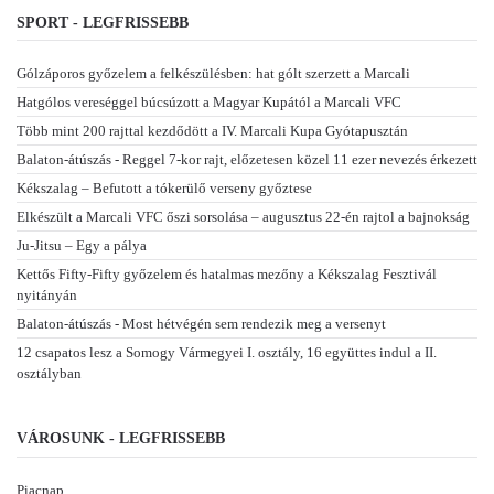
SPORT - LEGFRISSEBB
Gólzáporos győzelem a felkészülésben: hat gólt szerzett a Marcali
Hatgólos vereséggel búcsúzott a Magyar Kupától a Marcali VFC
Több mint 200 rajttal kezdődött a IV. Marcali Kupa Gyótapusztán
Balaton-átúszás - Reggel 7-kor rajt, előzetesen közel 11 ezer nevezés érkezett
Kékszalag – Befutott a tókerülő verseny győztese
Elkészült a Marcali VFC őszi sorsolása – augusztus 22-én rajtol a bajnokság
Ju-Jitsu – Egy a pálya
Kettős Fifty-Fifty győzelem és hatalmas mezőny a Kékszalag Fesztivál
nyitányán
Balaton-átúszás - Most hétvégén sem rendezik meg a versenyt
12 csapatos lesz a Somogy Vármegyei I. osztály, 16 együttes indul a II.
osztályban
VÁROSUNK - LEGFRISSEBB
Piacnap...