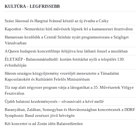
KULTÚRA - LEGFRISSEBB
Szász Jánossal és Hargitai Ivánnal készül az új évadra a Csiky
Kaposfest - Nemzetközi hírű művészek lépnek fel a kamarazenei fesztiválon
Hamarosan kezdődik a Centrál Színház nyári programsorozata a Szigliget
Várudvarban
A Queen budapesti koncertfilmje felújítva lesz látható ősszel a mozikban
ÉLET.KÉP - Balatonmáriafürdő: kortárs fotótárlat nyílt a település 130.
évfordulóján
Három országos közgyűjtemény vezetőjét menesztette a Társadalmi
Kapcsolatokért és Kultúráért Felelős Minisztérium
Tíz nap alatt négyezer program várja a látogatókat a 35. Művészetek Völgye
Fesztiválon
Újabb balatoni kezdeményezés – olvasnivaló a kévé mellé
Baranyában, Zalában, Somogyban és Horvátországban koncerteznek a DDRF
Symphonic Band zenészei jövő hétvégén
Két koncertet is ad Zorán idén Balatonfüreden