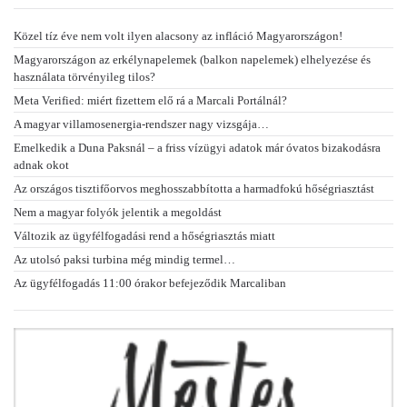
Közel tíz éve nem volt ilyen alacsony az infláció Magyarországon!
Magyarországon az erkélynapelemek (balkon napelemek) elhelyezése és
használata törvényileg tilos?
Meta Verified: miért fizettem elő rá a Marcali Portálnál?
A magyar villamosenergia-rendszer nagy vizsgája…
Emelkedik a Duna Paksnál – a friss vízügyi adatok már óvatos bizakodásra
adnak okot
Az országos tisztifőorvos meghosszabbította a harmadfokú hőségriasztást
Nem a magyar folyók jelentik a megoldást
Változik az ügyfélfogadási rend a hőségriasztás miatt
Az utolsó paksi turbina még mindig termel…
Az ügyfélfogadás 11:00 órakor befejeződik Marcaliban