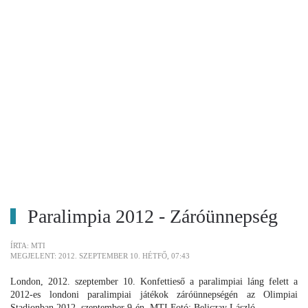
Paralimpia 2012 - Záróünnepség
ÍRTA: MTI
MEGJELENT: 2012. SZEPTEMBER 10. HÉTFŐ, 07:43
London, 2012. szeptember 10. Konfettieső a paralimpiai láng felett a
2012-es londoni paralimpiai játékok záróünnepségén az Olimpiai
Stadionban 2012. szeptember 9-én. MTI Fotó: Beliczay László