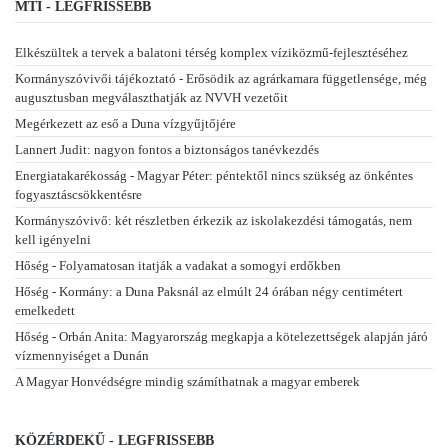
MTI - LEGFRISSEBB
Elkészültek a tervek a balatoni térség komplex víziközmű-fejlesztéséhez
Kormányszóvivői tájékoztató - Erősödik az agrárkamara függetlensége, még
augusztusban megválaszthatják az NVVH vezetőit
Megérkezett az eső a Duna vízgyűjtőjére
Lannert Judit: nagyon fontos a biztonságos tanévkezdés
Energiatakarékosság - Magyar Péter: péntektől nincs szükség az önkéntes
fogyasztáscsökkentésre
Kormányszóvivő: két részletben érkezik az iskolakezdési támogatás, nem
kell igényelni
Hőség - Folyamatosan itatják a vadakat a somogyi erdőkben
Hőség - Kormány: a Duna Paksnál az elmúlt 24 órában négy centimétert
emelkedett
Hőség - Orbán Anita: Magyarország megkapja a kötelezettségek alapján járó
vízmennyiséget a Dunán
A Magyar Honvédségre mindig számíthatnak a magyar emberek
KÖZÉRDEKŰ - LEGFRISSEBB