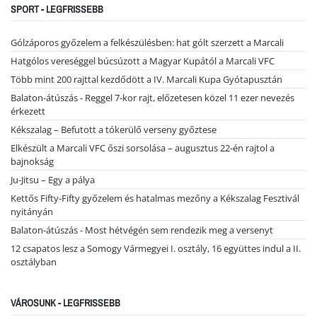
SPORT - LEGFRISSEBB
Gólzáporos győzelem a felkészülésben: hat gólt szerzett a Marcali
Hatgólos vereséggel búcsúzott a Magyar Kupától a Marcali VFC
Több mint 200 rajttal kezdődött a IV. Marcali Kupa Gyótapusztán
Balaton-átúszás - Reggel 7-kor rajt, előzetesen közel 11 ezer nevezés
érkezett
Kékszalag – Befutott a tókerülő verseny győztese
Elkészült a Marcali VFC őszi sorsolása – augusztus 22-én rajtol a
bajnokság
Ju-Jitsu – Egy a pálya
Kettős Fifty-Fifty győzelem és hatalmas mezőny a Kékszalag Fesztivál
nyitányán
Balaton-átúszás - Most hétvégén sem rendezik meg a versenyt
12 csapatos lesz a Somogy Vármegyei I. osztály, 16 együttes indul a II.
osztályban
VÁROSUNK - LEGFRISSEBB