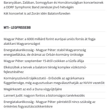
Baranyában, Zalában, Somogyban és Horvátországban koncerteznek
a DDRF Symphonic Band zenészei jövő hétvégén
Két koncertet is ad Zorán idén Balatonfüreden
MTI - LEGFRISSEBB
Magyar Péter: a 6000 milliárd forint európai uniós forrás át fogja
alakítani Magyarországot
Energiatakarékosság - Magyar Péter: stabil Magyarország
energiaellátása, de drámai az Orbán-kormány öröksége
Magyar Péter: szeptember 15-étől csökken a tűzifa áfája
Elkészültek a tervek a balatoni térség komplex víziközmű-
fejlesztéséhez
Kormányszóvivői tájékoztató - Erősödik az agrárkamara
függetlensége, még augusztusban megválaszthatják az NVVH vezetőit
Megérkezett az eső a Duna vízgyűjtőjére
Lannert Judit: nagyon fontos a biztonságos tanévkezdés
Energiatakarékosság - Magyar Péter: péntektől nincs szükség az
önkéntes fogyasztáscsökkentésre