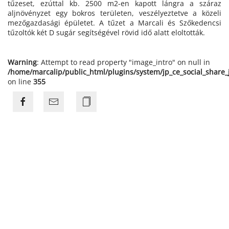
tűzeset, ezúttal kb. 2500 m2-en kapott lángra a száraz
aljnövényzet egy bokros területen, veszélyeztetve a közeli
mezőgazdasági épületet. A tűzet a Marcali és Szőkedencsi
tűzoltók két D sugár segítségével rövid idő alatt eloltották.
Warning
: Attempt to read property "image_intro" on null in
/home/marcalip/public_html/plugins/system/jp_ce_social_share
on line
355