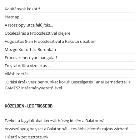
Kapitányok között!
Piacnap...
A Noszlopy utca felújítás…
Utcalezárás a Fröccsfesztivál idejére
Augusztus 8-án Fröccsfesztivál a Rákóczi utcában!
Mozgó Kultúrház Boronkán
Fröccs, zene, nyári hangulat!
Folytatódik a vízosztás ...
Álláshirdetés
„Óriási érték vesz bennünket körül” Beszélgetés Tanai Bernadettel, a
GAMESZ intézményvezetőjével
KÖZELBEN - LEGFRISSEBB
Ezeket a fagylaltokat keresik hőség idején a Balatonnál
Árvaszúnyog helyzet a Balatonnál – további jelentős rajzás várható
Hűsítő vizet osztottunk...