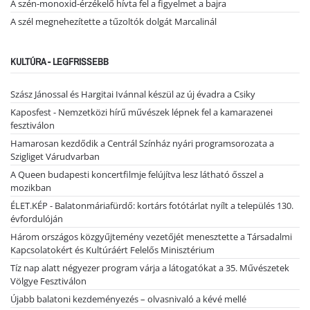
A szén-monoxid-érzékelő hívta fel a figyelmet a bajra
A szél megnehezítette a tűzoltók dolgát Marcalinál
KULTÚRA - LEGFRISSEBB
Szász Jánossal és Hargitai Ivánnal készül az új évadra a Csiky
Kaposfest - Nemzetközi hírű művészek lépnek fel a kamarazenei
fesztiválon
Hamarosan kezdődik a Centrál Színház nyári programsorozata a
Szigliget Várudvarban
A Queen budapesti koncertfilmje felújítva lesz látható ősszel a
mozikban
ÉLET.KÉP - Balatonmáriafürdő: kortárs fotótárlat nyílt a település 130.
évfordulóján
Három országos közgyűjtemény vezetőjét menesztette a Társadalmi
Kapcsolatokért és Kultúráért Felelős Minisztérium
Tíz nap alatt négyezer program várja a látogatókat a 35. Művészetek
Völgye Fesztiválon
Újabb balatoni kezdeményezés – olvasnivaló a kévé mellé