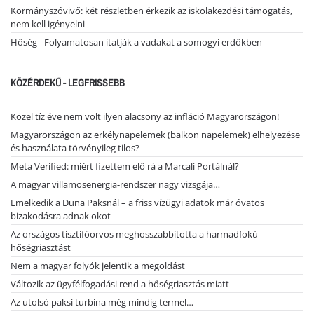
Kormányszóvivő: két részletben érkezik az iskolakezdési támogatás,
nem kell igényelni
Hőség - Folyamatosan itatják a vadakat a somogyi erdőkben
KÖZÉRDEKŰ - LEGFRISSEBB
Közel tíz éve nem volt ilyen alacsony az infláció Magyarországon!
Magyarországon az erkélynapelemek (balkon napelemek) elhelyezése
és használata törvényileg tilos?
Meta Verified: miért fizettem elő rá a Marcali Portálnál?
A magyar villamosenergia-rendszer nagy vizsgája…
Emelkedik a Duna Paksnál – a friss vízügyi adatok már óvatos
bizakodásra adnak okot
Az országos tisztifőorvos meghosszabbította a harmadfokú
hőségriasztást
Nem a magyar folyók jelentik a megoldást
Változik az ügyfélfogadási rend a hőségriasztás miatt
Az utolsó paksi turbina még mindig termel…