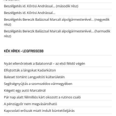
Beszélgetés id. Kőrösi Andrással… (második rész)
Beszélgetés id. Kőrösi Andrással…
Beszélgetés Bereczk Balázzsal Marcali alpolgármesterével… (negyedik
rész)
Beszélgetés Bereczk Balázzsal Marcali alpolgármesterével… (harmadik
rész)
KÉK HÍREK - LEGFRISSEBB
Nyári ellenőrzések a Balatonnál – az első félidő végén
Elfojtották a lángokat Kadarkúton
Baleset történt Lengyeltóti külterületén
Segítségnyújtás a szomszédos vármegyében
Kiégett egy autó Marcalinál
Pár nap alatt félmilliós kárt okozott a rutinos csaló
A pénzügyőr nem megvásárolható
Kapcsolati erőszak miatt indult büntetőeljárás