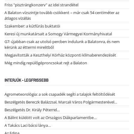
Friss "pisztrángkonzerv" az idei strandétel
A Balaton vízszintje tovább csökkent – már csak 54 centiméter az
átlagos vízállás
Szakember: a kútfúrás buktatói
Keresi új munkatársait a Somogy Vármegyei Kormányhivatal
G7: újabban csak az utolsó percben indulunk a Balatonra, és nem
kérünk az éttermi mirelitből
Megjavították a Keszthelyi Kórház központi klímaberendezését
Még mindig repülőgéproncsokat rejt a Balaton
INTERJÚK - LEGFRISSEBB
Agrometeorológia: a sok csapadék segíti a talajok feltöltődését
Beszélgetés Bereczk Balázzsal, Marcali Város Polgármesterével…
Beszélgetés Dr. Király Péterrel…
A Bálint küldött volt az Országos Diákparlamentbe…
A Takács Laci bácsi lánya…
Az Edina…