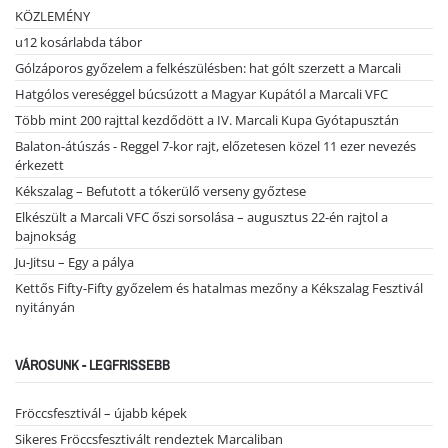
KÖZLEMÉNY
u12 kosárlabda tábor
Gólzáporos győzelem a felkészülésben: hat gólt szerzett a Marcali
Hatgólos vereséggel búcsúzott a Magyar Kupától a Marcali VFC
Több mint 200 rajttal kezdődött a IV. Marcali Kupa Gyótapusztán
Balaton-átúszás - Reggel 7-kor rajt, előzetesen közel 11 ezer nevezés
érkezett
Kékszalag – Befutott a tókerülő verseny győztese
Elkészült a Marcali VFC őszi sorsolása – augusztus 22-én rajtol a
bajnokság
Ju-Jitsu – Egy a pálya
Kettős Fifty-Fifty győzelem és hatalmas mezőny a Kékszalag Fesztivál
nyitányán
VÁROSUNK - LEGFRISSEBB
Fröccsfesztivál – újabb képek
Sikeres Fröccsfesztivált rendeztek Marcaliban