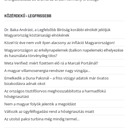
KÖZÉRDEKŰ - LEGFRISSEBB
Dr. Baka Andrást, a Legfelsőbb Bíróság korábbi elnökét jelöljük
Magyarország köztársasági elnökének
Közel tíz éve nem volt ilyen alacsony az infláció Magyarországon!
Magyarországon az erkélynapelemek (balkon napelemek) elhelyezése
és használata törvényileg tilos?
Meta Verified: miért fizettem elő rá a Marcali Portálnál?
A magyar villamosenergia-rendszer nagy vizsgája…
Emelkedik a Duna Paksnál – a friss vízügyi adatok már óvatos
bizakodásra adnak okot
Az országos tisztifőorvos meghosszabbította a harmadfokú
hőségriasztást
Nem a magyar folyók jelentik a megoldást
Változik az ügyfélfogadási rend a hőségriasztás miatt
Az utolsó paksi turbina még mindig termel…