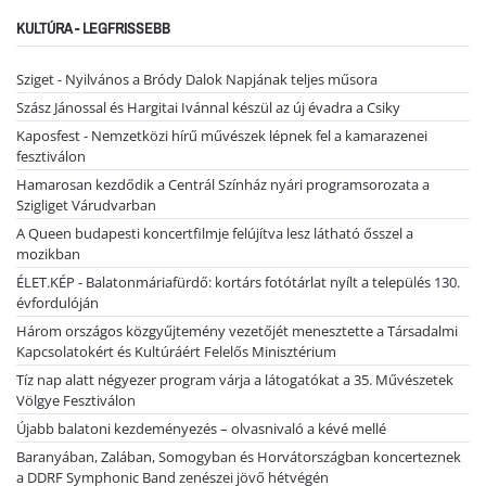
KULTÚRA - LEGFRISSEBB
Sziget - Nyilvános a Bródy Dalok Napjának teljes műsora
Szász Jánossal és Hargitai Ivánnal készül az új évadra a Csiky
Kaposfest - Nemzetközi hírű művészek lépnek fel a kamarazenei
fesztiválon
Hamarosan kezdődik a Centrál Színház nyári programsorozata a
Szigliget Várudvarban
A Queen budapesti koncertfilmje felújítva lesz látható ősszel a
mozikban
ÉLET.KÉP - Balatonmáriafürdő: kortárs fotótárlat nyílt a település 130.
évfordulóján
Három országos közgyűjtemény vezetőjét menesztette a Társadalmi
Kapcsolatokért és Kultúráért Felelős Minisztérium
Tíz nap alatt négyezer program várja a látogatókat a 35. Művészetek
Völgye Fesztiválon
Újabb balatoni kezdeményezés – olvasnivaló a kévé mellé
Baranyában, Zalában, Somogyban és Horvátországban koncerteznek
a DDRF Symphonic Band zenészei jövő hétvégén