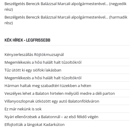
Beszélgetés Bereczk Balázzsal Marcali alpolgármesterével… (negyedik
rész)
Beszélgetés Bereczk Balázzsal Marcali alpolgármesterével… (harmadik
rész)
KÉK HÍREK - LEGFRISSEBB
Kényzerleszállás Röjtökmuzsajnál
Megemlékezés a hősi halált halt tűzoltókról
Tűz ütött ki egy siófoki lakásban
Megemlékezés a hősi halált halt tűzoltókról
Hárman haltak meg szabadtéri tüzekben a héten
Veszélyes lehet a Balaton hirtelen mélyülő medre a déli parton
Villanyoszlopnak ütközött egy autó Balatonföldváron
Ez már nekünk is sok
Nyári ellenőrzések a Balatonnál – az első félidő végén
Elfojtották a lángokat Kadarkúton