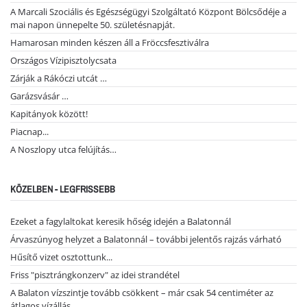
A Marcali Szociális és Egészségügyi Szolgáltató Központ Bölcsődéje a
mai napon ünnepelte 50. születésnapját.
Hamarosan minden készen áll a Fröccsfesztiválra
Országos Vízipisztolycsata
Zárják a Rákóczi utcát …
Garázsvásár …
Kapitányok között!
Piacnap...
A Noszlopy utca felújítás…
KÖZELBEN - LEGFRISSEBB
Ezeket a fagylaltokat keresik hőség idején a Balatonnál
Árvaszúnyog helyzet a Balatonnál – további jelentős rajzás várható
Hűsítő vizet osztottunk...
Friss "pisztrángkonzerv" az idei strandétel
A Balaton vízszintje tovább csökkent – már csak 54 centiméter az
átlagos vízállás