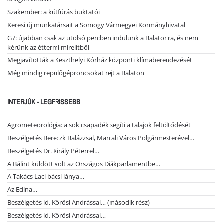
Szakember: a kútfúrás buktatói
Keresi új munkatársait a Somogy Vármegyei Kormányhivatal
G7: újabban csak az utolsó percben indulunk a Balatonra, és nem
kérünk az éttermi mirelitből
Megjavították a Keszthelyi Kórház központi klímaberendezését
Még mindig repülőgéproncsokat rejt a Balaton
INTERJÚK - LEGFRISSEBB
Agrometeorológia: a sok csapadék segíti a talajok feltöltődését
Beszélgetés Bereczk Balázzsal, Marcali Város Polgármesterével…
Beszélgetés Dr. Király Péterrel…
A Bálint küldött volt az Országos Diákparlamentbe…
A Takács Laci bácsi lánya…
Az Edina…
Beszélgetés id. Kőrösi Andrással… (második rész)
Beszélgetés id. Kőrösi Andrással…