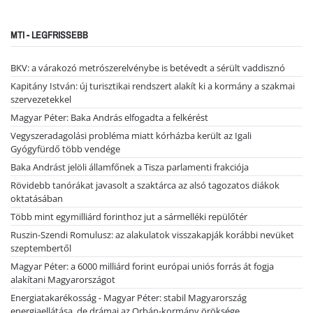
MTI - LEGFRISSEBB
BKV: a várakozó metrószerelvénybe is betévedt a sérült vaddisznó
Kapitány István: új turisztikai rendszert alakít ki a kormány a szakmai
szervezetekkel
Magyar Péter: Baka András elfogadta a felkérést
Vegyszeradagolási probléma miatt kórházba került az Igali
Gyógyfürdő több vendége
Baka Andrást jelöli államfőnek a Tisza parlamenti frakciója
Rövidebb tanórákat javasolt a szaktárca az alsó tagozatos diákok
oktatásában
Több mint egymilliárd forinthoz jut a sármelléki repülőtér
Ruszin-Szendi Romulusz: az alakulatok visszakapják korábbi nevüket
szeptembertől
Magyar Péter: a 6000 milliárd forint európai uniós forrás át fogja
alakítani Magyarországot
Energiatakarékosság - Magyar Péter: stabil Magyarország
energiaellátása, de drámai az Orbán-kormány öröksége