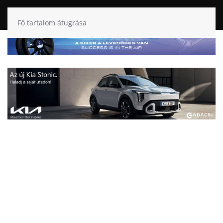
Fő tartalom átugrása