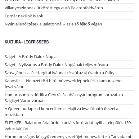
Villanyoszlopnak ütközött egy autó Balatonföldváron
Ez már nekünk is sok
Nyári ellenőrzések a Balatonnál – az első félidő végén
KULTÚRA - LEGFRISSEBB
Sziget - A Bródy Dalok Napja
Sziget - Nyilvános a Bródy Dalok Napjának teljes műsora
Szász Jánossal és Hargitai Ivánnal készül az új évadra a Csiky
Kaposfest - Nemzetközi hírű művészek lépnek fel a kamarazenei
fesztiválon
Hamarosan kezdődik a Centrál Színház nyári programsorozata a
Szigliget Várudvarban
A Queen budapesti koncertfilmje felújítva lesz látható ősszel a
mozikban
ÉLET.KÉP - Balatonmáriafürdő: kortárs fotótárlat nyílt a település 130.
évfordulóján
Három országos közgyűjtemény vezetőjét menesztette a Társadalmi