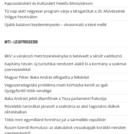
Kapcsolatokért és Kultúráért Felelős Minisztérium
Tíz nap alatt négyezer program várja a látogatókat a 35. Művészetek
Völgye Fesztiválon
Újabb balatoni kezdeményezés – olvasnivaló a kévé mellé
MTI - LEGFRISSEBB
BKV: a várakozó metrószerelvénybe is betévedt a sérült vaddisznó
Kapitány István: új turisztikai rendszert alakít ki a kormány a szakmai
szervezetekkel
Magyar Péter: Baka András elfogadta a felkérést
Vegyszeradagolási probléma miatt kórházba került az Igali
Gyógyfürdő több vendége
Baka Andrást jelöli államfőnek a Tisza parlamenti frakciója
Rövidebb tanórákat javasolt a szaktárca az alsó tagozatos diákok
oktatásában
Több mint egymilliárd forinthoz jut a sármelléki repülőtér
Ruszin-Szendi Romulusz: az alakulatok visszakapják korábbi nevüket
szeptembertől