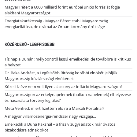
Magyar Péter: a 6000 milliárd forint európai uniós forrás át fogja
alakítani Magyarországot
Energiatakarékosság - Magyar Péter: stabil Magyarország
energiaellátása, de drámai az Orbán-kormány öröksége
KÖZÉRDEKŰ - LEGFRISSEBB
Tíz nap a Dunán: mélypontról lassú emelkedés, de továbbra is kritikus
a helyzet
Dr. Baka Andrást, a Legfelsőbb Bíróság korábbi elnökét jelöljük
Magyarország köztársasági elnökének
Közel tíz éve nem volt ilyen alacsony az infláció Magyarországon!
Magyarországon az erkélynapelemek (balkon napelemek) elhelyezése
és használata törvényileg tilos?
Meta Verified: miért fizettem elő rá a Marcali Portálnál?
A magyar villamosenergia-rendszer nagy vizsgája…
Emelkedik a Duna Paksnál – a friss vízügyi adatok már óvatos
bizakodásra adnak okot