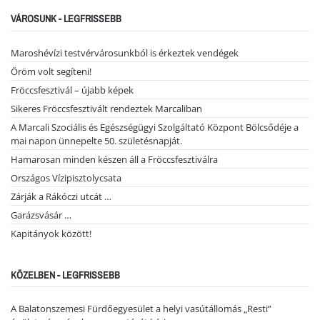
VÁROSUNK - LEGFRISSEBB
Maroshévízi testvérvárosunkból is érkeztek vendégek
Öröm volt segíteni!
Fröccsfesztivál – újabb képek
Sikeres Fröccsfesztivált rendeztek Marcaliban
A Marcali Szociális és Egészségügyi Szolgáltató Központ Bölcsődéje a
mai napon ünnepelte 50. születésnapját.
Hamarosan minden készen áll a Fröccsfesztiválra
Országos Vízipisztolycsata
Zárják a Rákóczi utcát …
Garázsvásár …
Kapitányok között!
KÖZELBEN - LEGFRISSEBB
A Balatonszemesi Fürdőegyesület a helyi vasútállomás „Resti”