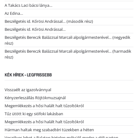
A Takács Laci bácsi lánya…
Az Edina…
Beszélgetés id. Kőrösi Andrással… (második rész)
Beszélgetés id. Kőrösi Andrással…
Beszélgetés Bereczk Balázzsal Marcali alpolgármesterével… (negyedik
rész)
Beszélgetés Bereczk Balázzsal Marcali alpolgármesterével… (harmadik
rész)
KÉK HÍREK - LEGFRISSEBB
Visszaélt az igazolvánnyal
Kényzerleszállás Röjtökmuzsajnál
Megemlékezés a hősi halált halt tűzoltókról
Tűz ütött ki egy siófoki lakásban
Megemlékezés a hősi halált halt tűzoltókról
Hárman haltak meg szabadtéri tüzekben a héten
Veszélyes lehet a Balaton hirtelen mélyülő medre a déli parton