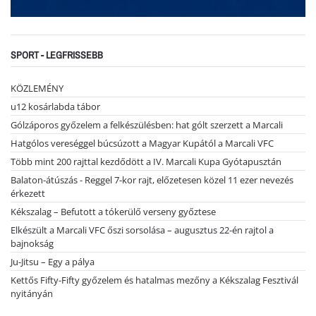
SPORT - LEGFRISSEBB
KÖZLEMÉNY
u12 kosárlabda tábor
Gólzáporos győzelem a felkészülésben: hat gólt szerzett a Marcali
Hatgólos vereséggel búcsúzott a Magyar Kupától a Marcali VFC
Több mint 200 rajttal kezdődött a IV. Marcali Kupa Gyótapusztán
Balaton-átúszás - Reggel 7-kor rajt, előzetesen közel 11 ezer nevezés
érkezett
Kékszalag – Befutott a tókerülő verseny győztese
Elkészült a Marcali VFC őszi sorsolása – augusztus 22-én rajtol a
bajnokság
Ju-Jitsu – Egy a pálya
Kettős Fifty-Fifty győzelem és hatalmas mezőny a Kékszalag Fesztivál
nyitányán