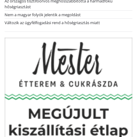
Az országos tisztifőorvos meghosszabbította a harmadfokú
hőségriasztást
Nem a magyar folyók jelentik a megoldást
Változik az ügyfélfogadási rend a hőségriasztás miatt