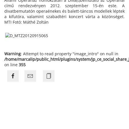
Állami Operaház honlokzatán a Díva(t)bemutató az Operánál
című rendezvényen 2012. szeptember 15-én este. A
divatbemutatón operaénekes és balett-táncos modellek léptek
a kifutóra, valamint szabadtéri koncert várta a közönséget.
MTI Fotó: Máthé Zoltán
Warning
: Attempt to read property "image_intro" on null in
/home/marcalip/public_html/plugins/system/jp_ce_social_share
on line
355