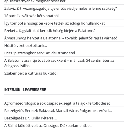
épületszárnyának megmentését kéri
Zalavíz Zrt. vezérigazgatója: „jelentős vízdíjemelésre lenne szükség”
Tópart Ex: változás két vonatnál
Így tombol a hőség: térképre tették az eddigi hőhullámokat
Ezeket a fagylaltokat keresik hőség idején a Balatonnál
Árvaszúnyog helyzet a Balatonnál – további jelentős rajzás várható
Hűsítő vizet osztottunk...
Friss "pisztrángkonzerv" az idei strandétel
A Balaton vízszintje tovább csökkent – már csak 54 centiméter az
átlagos vízállás
Szakember: a kútfúrás buktatói
INTERJÚK - LEGFRISSEBB
Agrometeorológia: a sok csapadék segíti a talajok feltöltődését
Beszélgetés Bereczk Balázzsal, Marcali Város Polgármesterével…
Beszélgetés Dr. Király Péterrel…
A Bálint küldött volt az Országos Diákparlamentbe…