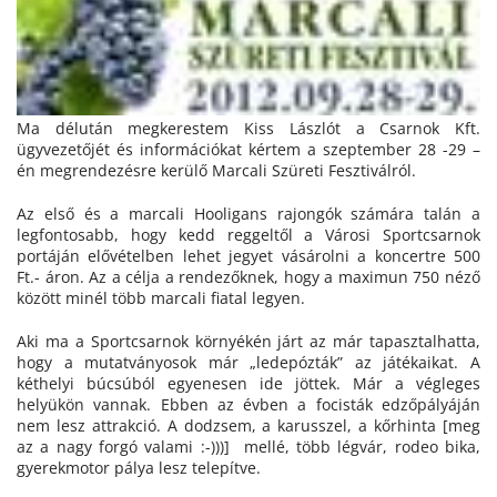
Ma délután megkerestem Kiss Lászlót a Csarnok Kft.
ügyvezetőjét és információkat kértem a szeptember 28 -29 –
én megrendezésre kerülő Marcali Szüreti Fesztiválról.
Az első és a marcali Hooligans rajongók számára talán a
legfontosabb, hogy kedd reggeltől a Városi Sportcsarnok
portáján elővételben lehet jegyet vásárolni a koncertre 500
Ft.- áron. Az a célja a rendezőknek, hogy a maximun 750 néző
között minél több marcali fiatal legyen.
Aki ma a Sportcsarnok környékén járt az már tapasztalhatta,
hogy a mutatványosok már „ledepózták” az játékaikat. A
kéthelyi búcsúból egyenesen ide jöttek. Már a végleges
helyükön vannak. Ebben az évben a focisták edzőpályáján
nem lesz attrakció. A dodzsem, a karusszel, a kőrhinta [meg
az a nagy forgó valami :-)))] mellé, több légvár, rodeo bika,
gyerekmotor pálya lesz telepítve.