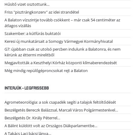
Hűsítő vizet osztottunk...
Friss "pisztrángkonzerv" az idei strandétel
A Balaton vízszintje tovább csökkent – már csak 54 centiméter az
átlagos vízállás
Szakember: a kútfúrás buktatói
Keresi új munkatársait a Somogy Vármegyei Kormányhivatal
G7: újabban csak az utolsó percben indulunk a Balatonra, és nem
kérünk az éttermi mirelitből
Megjavították a Keszthelyi Kórház központi klímaberendezését
Még mindig repülőgéproncsokat rejt a Balaton
INTERJÚK - LEGFRISSEBB
Agrometeorológia: a sok csapadék segíti a talajok feltöltődését
Beszélgetés Bereczk Balázzsal, Marcali Város Polgármesterével…
Beszélgetés Dr. Király Péterrel…
A Bálint küldött volt az Országos Diákparlamentbe…
A Takács Laci bácsi lánya…