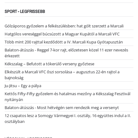
SPORT - LEGFRISSEBB
Gólzáporos győzelem a felkészülésben: hat gólt szerzett a Marcali
Hatgólos vereséggel búcsúzott a Magyar Kupától a Marcali VFC
Több mint 200 rajttal kezdődött a IV. Marcali Kupa Gyótapusztán
Balaton-átúszás - Reggel 7-kor rajt, előzetesen közel 11 ezer nevezés
érkezett
Kékszalag – Befutott a tókerülő verseny győztese
Elkészült a Marcali VFC őszi sorsolása – augusztus 22-én rajtol a
bajnokság
Ju-Jitsu – Egy a pálya
Kettős Fifty-Fifty győzelem és hatalmas mezőny a Kékszalag Fesztivál
nyitányán
Balaton-átúszás - Most hétvégén sem rendezik meg a versenyt
12 csapatos lesz a Somogy Vármegyei I. osztály, 16 együttes indul a II.
osztályban