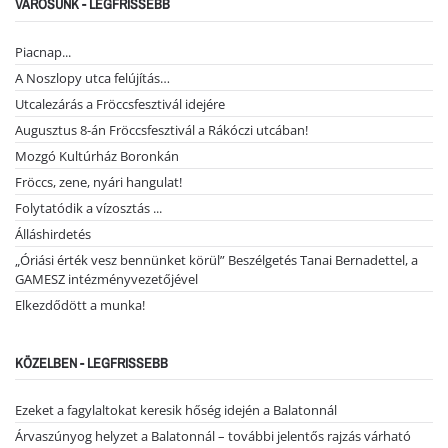
VÁROSUNK - LEGFRISSEBB
Piacnap...
A Noszlopy utca felújítás…
Utcalezárás a Fröccsfesztivál idejére
Augusztus 8-án Fröccsfesztivál a Rákóczi utcában!
Mozgó Kultúrház Boronkán
Fröccs, zene, nyári hangulat!
Folytatódik a vízosztás ...
Álláshirdetés
„Óriási érték vesz bennünket körül” Beszélgetés Tanai Bernadettel, a
GAMESZ intézményvezetőjével
Elkezdődött a munka!
KÖZELBEN - LEGFRISSEBB
Ezeket a fagylaltokat keresik hőség idején a Balatonnál
Árvaszúnyog helyzet a Balatonnál – további jelentős rajzás várható