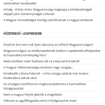
centimétert emelkedett
Hőség - Orbán Anita: Magyarország megkapja a kötelezettségek
alapján járó vízmennyiséget a Dunán
A Magyar Honvédségre mindig számíthatnak a magyar emberek
KÖZÉRDEKŰ - LEGFRISSEBB
Közel tíz éve nem volt ilyen alacsony az infláció Magyarországon!
Magyarországon az erkélynapelemek (balkon napelemek) elhelyezése
és használata törvényileg tilos?
Meta Verified: miért fizettem elő rá a Marcali Portálnál?
A magyar villamosenergia-rendszer nagy vizsgája…
Emelkedik a Duna Paksnál – a friss vízügyi adatok már óvatos
bizakodásra adnak okot
Az országos tisztifőorvos meghosszabbította a harmadfokú
hőségriasztást
Nem a magyar folyók jelentik a megoldást
Változik az ügyfélfogadási rend a hőségriasztás miatt