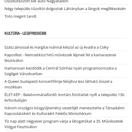
Összeütközött két autó Nagyatádon
Négy település tűzoltói dolgoztak Látrányban a lángok megfékezésén
Toto megint tarolt
KULTÚRA - LEGFRISSEBB
Szász Jánossal és Hargitai Ivánnal készül az új évadra a Csiky
Kaposfest - Nemzetközi hírű művészek lépnek fel a kamarazenei
fesztiválon
Hamarosan kezdődik a Centrál Színház nyári programsorozata a
Szigliget Várudvarban
A Queen budapesti koncertfilmje felújítva lesz látható ősszel a
mozikban
ÉLET.KÉP - Balatonmáriafürdő: kortárs fotótárlat nyílt a település 130.
évfordulóján
Három országos közgyűjtemény vezetőjét menesztette a Társadalmi
Kapcsolatokért és Kultúráért Felelős Minisztérium
Tíz nap alatt négyezer program várja a látogatókat a 35. Művészetek
Völgye Fesztiválon