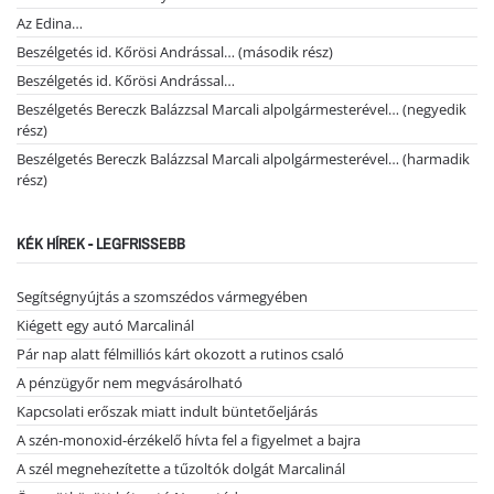
Az Edina…
Beszélgetés id. Kőrösi Andrással… (második rész)
Beszélgetés id. Kőrösi Andrással…
Beszélgetés Bereczk Balázzsal Marcali alpolgármesterével… (negyedik
rész)
Beszélgetés Bereczk Balázzsal Marcali alpolgármesterével… (harmadik
rész)
KÉK HÍREK - LEGFRISSEBB
Segítségnyújtás a szomszédos vármegyében
Kiégett egy autó Marcalinál
Pár nap alatt félmilliós kárt okozott a rutinos csaló
A pénzügyőr nem megvásárolható
Kapcsolati erőszak miatt indult büntetőeljárás
A szén-monoxid-érzékelő hívta fel a figyelmet a bajra
A szél megnehezítette a tűzoltók dolgát Marcalinál