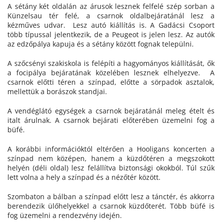
A sétány két oldalán az árusok lesznek felfelé szép sorban a
Künzelsau tér felé, a csarnok oldalbejáratánál lesz a
kézműves udvar. Lesz autó kiállítás is. A Gadácsi Csoport
több típussal jelentkezik, de a Peugeot is jelen lesz. Az autók
az edzőpálya kapuja és a sétány között fognak települni.
A szőcsényi szakiskola is felépíti a hagyományos kiállítását, ők
a focipálya bejáratának közelében lesznek elhelyezve. A
csarnok előtti téren a színpad, előtte a sörpadok asztalok,
mellettük a borászok standjai.
A vendéglátó egységek a csarnok bejáratánál meleg ételt és
italt árulnak. A csarnok bejárati előterében üzemelni fog a
büfé.
A korábbi információktól eltérően a Hooligans koncerten a
színpad nem középen, hanem a küzdőtéren a megszokott
helyén (déli oldal) lesz felállítva biztonsági okokból. Túl szűk
lett volna a hely a színpad és a nézőtér között.
Szombaton a bálban a színpad előtt lesz a tánctér, és akkorra
berendezik ülőhelyekkel a csarnok küzdőterét. Több büfé is
fog üzemelni a rendezvény idején.