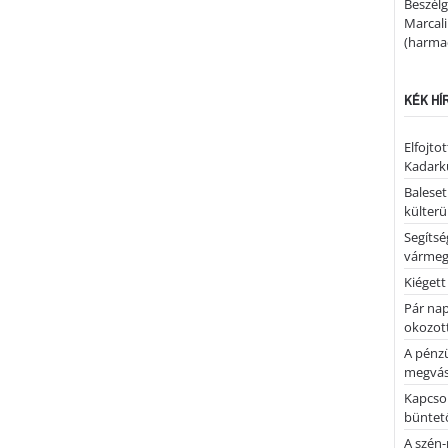
Beszélg
Marcal
(harmad
KÉK HÍ
Elfojto
Kadark
Baleset
külterü
Segíts
várme
Kiégett
Pár nap 
okozott
A pénz
megvás
Kapcsol
büntető
A szén-