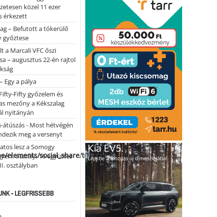
lőzetesen közel 11 ezer
 érkezett
ag – Befutott a tókerülő
y győztese
lt a Marcali VFC őszi
sa – augusztus 22-én rajtol
okság
 – Egy a pálya
Fifty-Fifty győzelem és
as mezőny a Kékszalag
ál nyitányán
n-átúszás - Most hétvégén
ndezik meg a versenyt
atos lesz a Somogy
me/elements/social_share/templates/template.php
ei I. osztály, 16 együttes
 II. osztályban
NK - LEGFRISSEBB
...