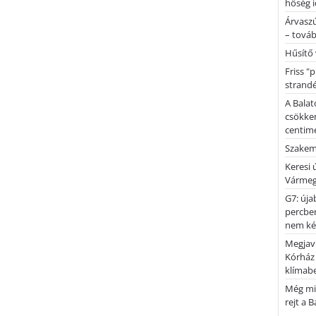
hőség i
Árvaszú
– továb
Hűsítő 
Friss "
strandé
A Balat
csökken
centimé
Szakemb
Keresi
Vármeg
G7: úja
percben
nem kér
Megjaví
Kórház
klímab
Még mi
rejt a 