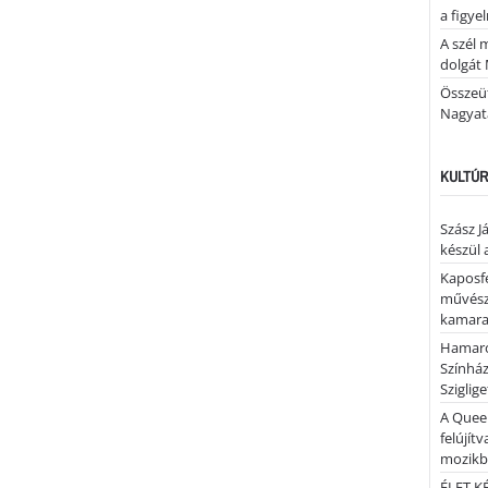
a figye
A szél 
dolgát 
Összeü
Nagya
KULTÚR
Szász J
készül 
Kaposfe
művésze
kamaraz
Hamaro
Színhá
Sziglig
A Quee
felújítv
mozik
ÉLET.KÉ