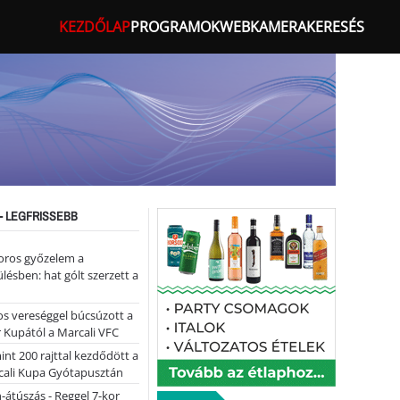
KEZDŐLAP
PROGRAMOK
WEBKAMERA
KERESÉS
- LEGFRISSEBB
oros győzelem a
ülésben: hat gólt szerzett a
s vereséggel búcsúzott a
 Kupától a Marcali VFC
nt 200 rajttal kezdődött a
cali Kupa Gyótapusztán
-átúszás - Reggel 7-kor