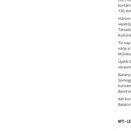
kortárs
130. év
Három 
vezetőj
Társada
Kultúrá
Tíz nap
várja a
Művész
Újabb 
olvasni
Barany
Somogy
koncer
Band z
Két kon
Balato
MTI - 