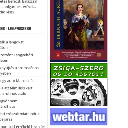
etés Bereczk Balázzsal
i alpolgármesterével…
ik rész)
REK - LEGFRISSEBB
tták a lángokat
úton
 történt Lengyeltóti
letén
égnyújtás a szomszédos
gyében
 egy autó Marcalinál
alatt félmilliós kárt
 a rutinos csaló
ügyőr nem
árolható
ati erőszak miatt indult
eljárás
monoxid-érzékelő hívta fel