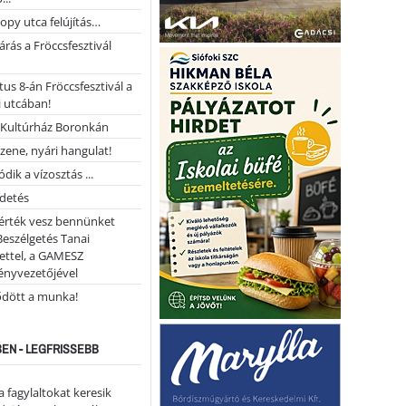
opy utca felújítás…
árás a Fröccsfesztivál
us 8-án Fröccsfesztivál a
 utcában!
Kultúrház Boronkán
 zene, nyári hangulat!
dik a vízosztás ...
rdetés
 érték vesz bennünket
Beszélgetés Tanai
ettel, a GAMESZ
ényvezetőjével
ődött a munka!
EN - LEGFRISSEBB
a fagylaltokat keresik