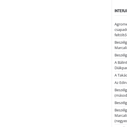
INTERJ
Agrome
csapadé
feltölt
Beszélg
Marcal
Beszélg
A Bálin
Diákpa
A Takác
Az Edi
Beszélg
(másodi
Beszélg
Beszélg
Marcal
(negyed