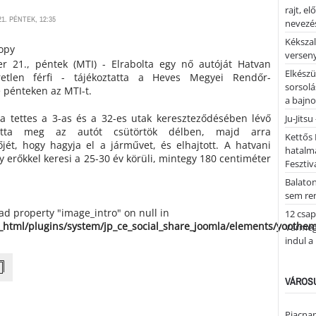
rajt, e
1. PÉNTEK, 12:35
nevezés
Kékszal
versen
r 21., péntek (MTI) - Elrabolta egy nő autóját Hatvan
Elkészü
etlen férfi - tájékoztatta a Heves Megyei Rendőr-
sorsolá
e pénteken az MTI-t.
a bajn
, a tettes a 3-as és a 32-es utak kereszteződésében lévő
Ju-Jitsu
ította meg az autót csütörtök délben, majd arra
Kettős 
őjét, hogy hagyja el a járművet, és elhajtott. A hatvani
hatalm
 erőkkel keresi a 25-30 év körüli, mintegy 180 centiméter
Fesztiv
Balato
sem re
ead property "image_intro" on null in
12 csap
_html/plugins/system/jp_ce_social_share_joomla/elements/yoothe
Vármegy
indul a
VÁROSU
Piacnap