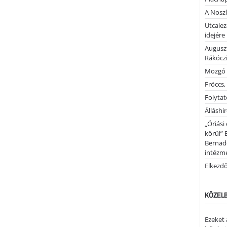
A Noszl
Utcalez
idejére
Auguszt
Rákóczi
Mozgó 
Fröccs,
Folytató
Álláshi
„Óriási
körül” 
Bernad
intézm
Elkezd
KÖZELB
Ezeket 