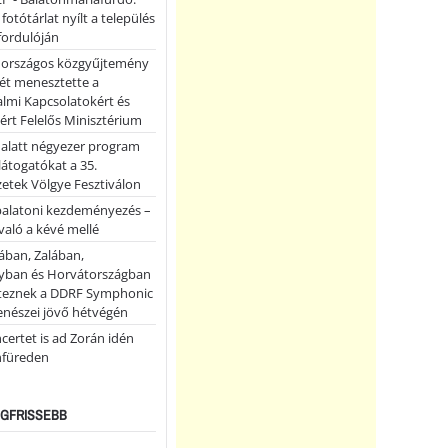
 fotótárlat nyílt a település
fordulóján
országos közgyűjtemény
ét menesztette a
lmi Kapcsolatokért és
ért Felelős Minisztérium
 alatt négyezer program
 látogatókat a 35.
etek Völgye Fesztiválon
balatoni kezdeményezés –
való a kévé mellé
ában, Zalában,
ban és Horvátországban
teznek a DDRF Symphonic
enészei jövő hétvégén
certet is ad Zorán idén
nfüreden
LEGFRISSEBB