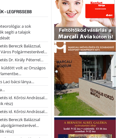
ÚK - LEGFRISSEBB
teorológia: a sok
k segíti a talajok
ődését
etés Bereczk Balázzsal,
i Város Polgármesterével…
etés Dr. Király Péterrel…
t küldött volt az Országos
rlamentbe…
s Laci bácsi lánya…
na…
etés id. Kőrösi Andrással…
k rész)
etés id. Kőrösi Andrással…
etés Bereczk Balázzsal
i alpolgármesterével…
ik rész)