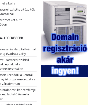
lmet a bajra
megnehezítette a tűzoltók
Marcalinál
tközött két autó
tádon
A - LEGFRISSEBB
ánossal és Hargitai Ivánnal
az új évadra a Csiky
st - Nemzetközi hírű
k lépnek fel a
enei fesztiválon
san kezdődik a Centrál
z nyári programsorozata a
et Várudvarban
n budapesti koncertfilmje
a lesz látható ősszel a
ban
P - Balatonmáriafürdő: