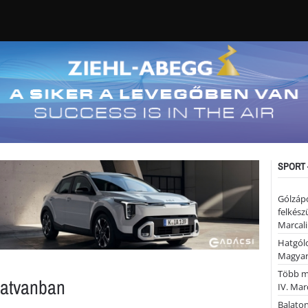
SPORT 
Gólzáp
felkész
Marcali
Hatgólo
Magyar
Több mi
Hatvanban
IV. Mar
Balaton