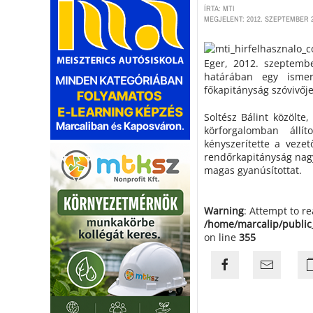
ÍRTA: MTI
MEGJELENT: 2012. SZEPTEMBER 2
Eger, 2012. szeptembe
határában egy ismer
főkapitányság szóvivőj
Soltész Bálint közölte
körforgalomban áll
kényszerítette a vezet
rendőrkapitányság nagy
magas gyanúsítottat.
Warning
: Attempt to r
/home/marcalip/public
on line
355