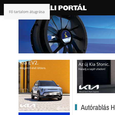
Fő tartalom átugrása
Autórablás 