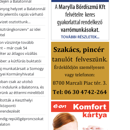
dején a Balatonnál
nyog helyzet a Balatonnál
bi jelentős rajzás várható
vizet osztottunk...
pisztrángkonzerv" az idei
tel
on vízszintje tovább
t – már csak 54
ter az átlagos vízállás
er: a kútfúrás buktatói
 új munkatársait a Somogy
yei Kormányhivatal
bban csak az utolsó
 indulunk a Balatonra, és
ünk az éttermi mirelitből
tották a Keszthelyi
 központi
erendezését
ndig repülőgéproncsokat
Balaton