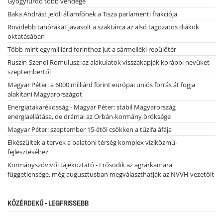
Gyógyfürdő több vendége
Baka Andrást jelöli államfőnek a Tisza parlamenti frakciója
Rövidebb tanórákat javasolt a szaktárca az alsó tagozatos diákok
oktatásában
Több mint egymilliárd forinthoz jut a sármelléki repülőtér
Ruszin-Szendi Romulusz: az alakulatok visszakapják korábbi nevüket
szeptembertől
Magyar Péter: a 6000 milliárd forint európai uniós forrás át fogja
alakítani Magyarországot
Energiatakarékosság - Magyar Péter: stabil Magyarország
energiaellátása, de drámai az Orbán-kormány öröksége
Magyar Péter: szeptember 15-étől csökken a tűzifa áfája
Elkészültek a tervek a balatoni térség komplex víziközmű-
fejlesztéséhez
Kormányszóvivői tájékoztató - Erősödik az agrárkamara
függetlensége, még augusztusban megválaszthatják az NVVH vezetőit
KÖZÉRDEKŰ - LEGFRISSEBB