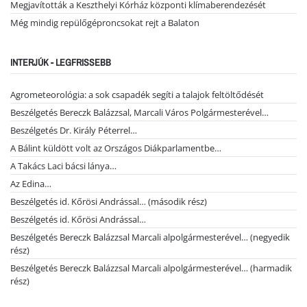
Megjavították a Keszthelyi Kórház központi klímaberendezését
Még mindig repülőgéproncsokat rejt a Balaton
INTERJÚK - LEGFRISSEBB
Agrometeorológia: a sok csapadék segíti a talajok feltöltődését
Beszélgetés Bereczk Balázzsal, Marcali Város Polgármesterével…
Beszélgetés Dr. Király Péterrel…
A Bálint küldött volt az Országos Diákparlamentbe…
A Takács Laci bácsi lánya…
Az Edina…
Beszélgetés id. Kőrösi Andrással… (második rész)
Beszélgetés id. Kőrösi Andrással…
Beszélgetés Bereczk Balázzsal Marcali alpolgármesterével… (negyedik
rész)
Beszélgetés Bereczk Balázzsal Marcali alpolgármesterével… (harmadik
rész)