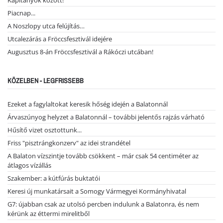
Piacnap...
A Noszlopy utca felújítás…
Utcalezárás a Fröccsfesztivál idejére
Augusztus 8-án Fröccsfesztivál a Rákóczi utcában!
KÖZELBEN - LEGFRISSEBB
Ezeket a fagylaltokat keresik hőség idején a Balatonnál
Árvaszúnyog helyzet a Balatonnál – további jelentős rajzás várható
Hűsítő vizet osztottunk...
Friss "pisztrángkonzerv" az idei strandétel
A Balaton vízszintje tovább csökkent – már csak 54 centiméter az
átlagos vízállás
Szakember: a kútfúrás buktatói
Keresi új munkatársait a Somogy Vármegyei Kormányhivatal
G7: újabban csak az utolsó percben indulunk a Balatonra, és nem
kérünk az éttermi mirelitből