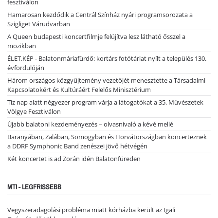
fesztiválon
Hamarosan kezdődik a Centrál Színház nyári programsorozata a
Szigliget Várudvarban
A Queen budapesti koncertfilmje felújítva lesz látható ősszel a
mozikban
ÉLET.KÉP - Balatonmáriafürdő: kortárs fotótárlat nyílt a település 130.
évfordulóján
Három országos közgyűjtemény vezetőjét menesztette a Társadalmi
Kapcsolatokért és Kultúráért Felelős Minisztérium
Tíz nap alatt négyezer program várja a látogatókat a 35. Művészetek
Völgye Fesztiválon
Újabb balatoni kezdeményezés – olvasnivaló a kévé mellé
Baranyában, Zalában, Somogyban és Horvátországban koncerteznek
a DDRF Symphonic Band zenészei jövő hétvégén
Két koncertet is ad Zorán idén Balatonfüreden
MTI - LEGFRISSEBB
Vegyszeradagolási probléma miatt kórházba került az Igali