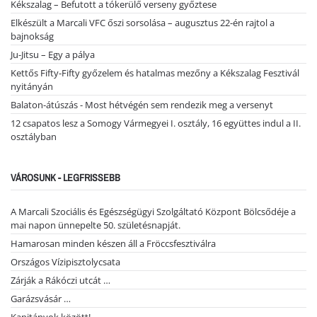
Kékszalag – Befutott a tókerülő verseny győztese
Elkészült a Marcali VFC őszi sorsolása – augusztus 22-én rajtol a
bajnokság
Ju-Jitsu – Egy a pálya
Kettős Fifty-Fifty győzelem és hatalmas mezőny a Kékszalag Fesztivál
nyitányán
Balaton-átúszás - Most hétvégén sem rendezik meg a versenyt
12 csapatos lesz a Somogy Vármegyei I. osztály, 16 együttes indul a II.
osztályban
VÁROSUNK - LEGFRISSEBB
A Marcali Szociális és Egészségügyi Szolgáltató Központ Bölcsődéje a
mai napon ünnepelte 50. születésnapját.
Hamarosan minden készen áll a Fröccsfesztiválra
Országos Vízipisztolycsata
Zárják a Rákóczi utcát …
Garázsvásár …
Kapitányok között!