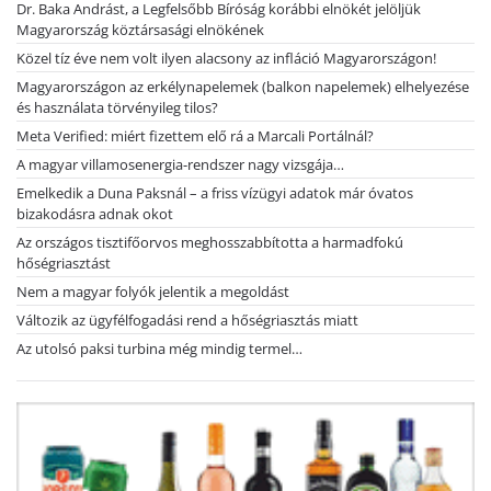
Dr. Baka Andrást, a Legfelsőbb Bíróság korábbi elnökét jelöljük
Magyarország köztársasági elnökének
Közel tíz éve nem volt ilyen alacsony az infláció Magyarországon!
Magyarországon az erkélynapelemek (balkon napelemek) elhelyezése
és használata törvényileg tilos?
Meta Verified: miért fizettem elő rá a Marcali Portálnál?
A magyar villamosenergia-rendszer nagy vizsgája…
Emelkedik a Duna Paksnál – a friss vízügyi adatok már óvatos
bizakodásra adnak okot
Az országos tisztifőorvos meghosszabbította a harmadfokú
hőségriasztást
Nem a magyar folyók jelentik a megoldást
Változik az ügyfélfogadási rend a hőségriasztás miatt
Az utolsó paksi turbina még mindig termel…