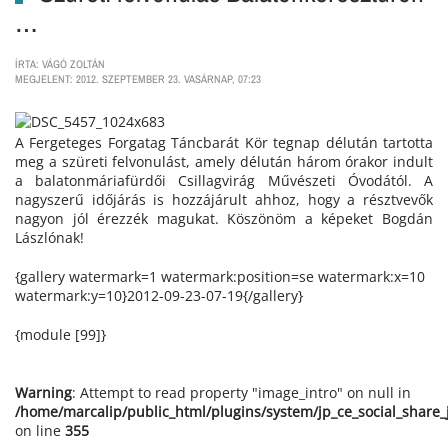
…
ÍRTA: VÁGÓ ZOLTÁN
MEGJELENT: 2012. SZEPTEMBER 23. VASÁRNAP, 07:23
A Fergeteges Forgatag Táncbarát Kör tegnap délután tartotta
meg a szüreti felvonulást, amely délután három órakor indult
a balatonmáriafürdői Csillagvirág Művészeti Óvodától. A
nagyszerű időjárás is hozzájárult ahhoz, hogy a résztvevők
nagyon jól érezzék magukat. Köszönöm a képeket Bogdán
Lászlónak!
{gallery watermark=1 watermark:position=se watermark:x=10
watermark:y=10}2012-09-23-07-19{/gallery}
{module [99]}
Warning
: Attempt to read property "image_intro" on null in
/home/marcalip/public_html/plugins/system/jp_ce_social_share
on line
355