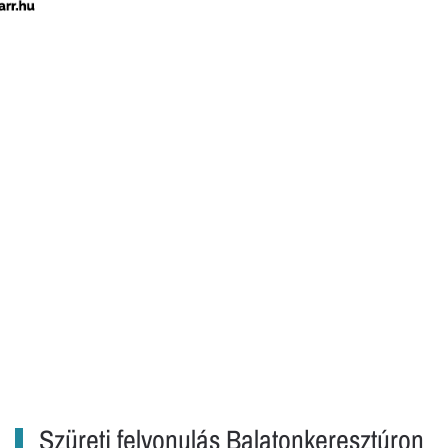
Szüreti felvonulás Balatonkeresztúron