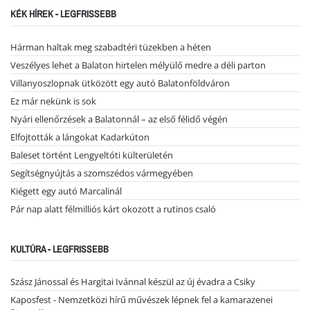
KÉK HÍREK - LEGFRISSEBB
Hárman haltak meg szabadtéri tüzekben a héten
Veszélyes lehet a Balaton hirtelen mélyülő medre a déli parton
Villanyoszlopnak ütközött egy autó Balatonföldváron
Ez már nekünk is sok
Nyári ellenőrzések a Balatonnál – az első félidő végén
Elfojtották a lángokat Kadarkúton
Baleset történt Lengyeltóti külterületén
Segítségnyújtás a szomszédos vármegyében
Kiégett egy autó Marcalinál
Pár nap alatt félmilliós kárt okozott a rutinos csaló
KULTÚRA - LEGFRISSEBB
Szász Jánossal és Hargitai Ivánnal készül az új évadra a Csiky
Kaposfest - Nemzetközi hírű művészek lépnek fel a kamarazenei