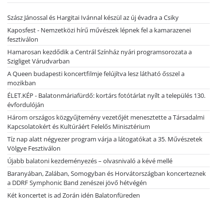
Szász Jánossal és Hargitai Ivánnal készül az új évadra a Csiky
Kaposfest - Nemzetközi hírű művészek lépnek fel a kamarazenei
fesztiválon
Hamarosan kezdődik a Centrál Színház nyári programsorozata a
Szigliget Várudvarban
A Queen budapesti koncertfilmje felújítva lesz látható ősszel a
mozikban
ÉLET.KÉP - Balatonmáriafürdő: kortárs fotótárlat nyílt a település 130.
évfordulóján
Három országos közgyűjtemény vezetőjét menesztette a Társadalmi
Kapcsolatokért és Kultúráért Felelős Minisztérium
Tíz nap alatt négyezer program várja a látogatókat a 35. Művészetek
Völgye Fesztiválon
Újabb balatoni kezdeményezés – olvasnivaló a kévé mellé
Baranyában, Zalában, Somogyban és Horvátországban koncerteznek
a DDRF Symphonic Band zenészei jövő hétvégén
Két koncertet is ad Zorán idén Balatonfüreden