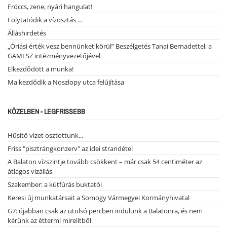
Fröccs, zene, nyári hangulat!
Folytatódik a vízosztás ...
Álláshirdetés
„Óriási érték vesz bennünket körül” Beszélgetés Tanai Bernadettel, a
GAMESZ intézményvezetőjével
Elkezdődött a munka!
Ma kezdődik a Noszlopy utca felújítása
KÖZELBEN - LEGFRISSEBB
Hűsítő vizet osztottunk...
Friss "pisztrángkonzerv" az idei strandétel
A Balaton vízszintje tovább csökkent – már csak 54 centiméter az
átlagos vízállás
Szakember: a kútfúrás buktatói
Keresi új munkatársait a Somogy Vármegyei Kormányhivatal
G7: újabban csak az utolsó percben indulunk a Balatonra, és nem
kérünk az éttermi mirelitből