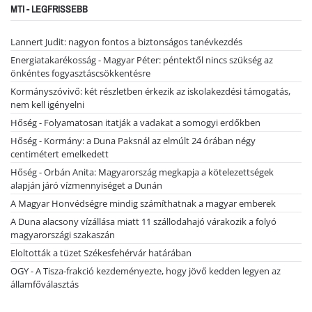
MTI - LEGFRISSEBB
Lannert Judit: nagyon fontos a biztonságos tanévkezdés
Energiatakarékosság - Magyar Péter: péntektől nincs szükség az
önkéntes fogyasztáscsökkentésre
Kormányszóvivő: két részletben érkezik az iskolakezdési támogatás,
nem kell igényelni
Hőség - Folyamatosan itatják a vadakat a somogyi erdőkben
Hőség - Kormány: a Duna Paksnál az elmúlt 24 órában négy
centimétert emelkedett
Hőség - Orbán Anita: Magyarország megkapja a kötelezettségek
alapján járó vízmennyiséget a Dunán
A Magyar Honvédségre mindig számíthatnak a magyar emberek
A Duna alacsony vízállása miatt 11 szállodahajó várakozik a folyó
magyarországi szakaszán
Eloltották a tüzet Székesfehérvár határában
OGY - A Tisza-frakció kezdeményezte, hogy jövő kedden legyen az
államfőválasztás