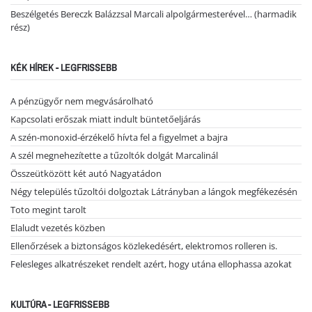
Beszélgetés Bereczk Balázzsal Marcali alpolgármesterével… (harmadik
rész)
KÉK HÍREK - LEGFRISSEBB
A pénzügyőr nem megvásárolható
Kapcsolati erőszak miatt indult büntetőeljárás
A szén-monoxid-érzékelő hívta fel a figyelmet a bajra
A szél megnehezítette a tűzoltók dolgát Marcalinál
Összeütközött két autó Nagyatádon
Négy település tűzoltói dolgoztak Látrányban a lángok megfékezésén
Toto megint tarolt
Elaludt vezetés közben
Ellenőrzések a biztonságos közlekedésért, elektromos rolleren is.
Felesleges alkatrészeket rendelt azért, hogy utána ellophassa azokat
KULTÚRA - LEGFRISSEBB