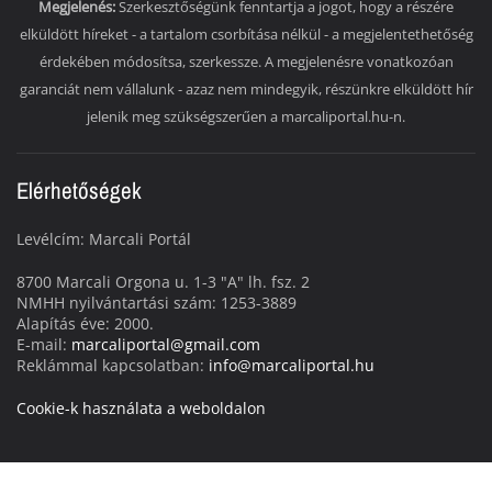
Megjelenés:
Szerkesztőségünk fenntartja a jogot, hogy a részére
elküldött híreket - a tartalom csorbítása nélkül - a megjelentethetőség
érdekében módosítsa, szerkessze. A megjelenésre vonatkozóan
garanciát nem vállalunk - azaz nem mindegyik, részünkre elküldött hír
jelenik meg szükségszerűen a marcaliportal.hu-n.
Elérhetőségek
Levélcím: Marcali Portál
8700 Marcali Orgona u. 1-3 "A" lh. fsz. 2
NMHH nyilvántartási szám: 1253-3889
Alapítás éve: 2000.
E-mail:
marcaliportal@gmail.com
Reklámmal kapcsolatban:
info@marcaliportal.hu
Cookie-k használata a weboldalon