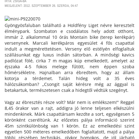
ÍRTA: ZSIGA-BÁ
MEGJELENT: 2012. SZEPTEMBER 26. SZERDA, 04:47
Gyöngyösfaluban található a Holdfény Liget névre keresztelt
élménypark. Szombaton e csodálatos hely adott otthont,
immár 2. alkalommal 10 órás Montain bike (terep kerékpár)
versenynek. Marcali kerékpáros egyesület 4 fős csapattal
indult a megmérettetésen. Verseny elő estélyén elfoglaltuk
szállásunkat egy luxus indián sátorban. A minőségi kavics
padlózat fölé, cirka 7 m magas kúp emelkedett, amelyet az
éjszaka 4-5 fokos melege fűtött, nem éppen szoba
hőmérsékletre. Hajnalban arra ébredtem, hogy az állam
kotorja a térdemet. Talán hideg volt a 35 éves
hálózsákomban? „Csongit saját kérésre még az ággyal is
betakartuk, természetesen csak a hidegtől védtük szegényt.
Vagy az ébresztés része volt? Már nem is emlékszem!" Reggel
8,45 órakor van a rajt, addigra jó lenne teljesen elkészülni
mindenkinek. Márk csapattársam kezdte a sort, egységesen 5
körönként cseréltünk. Az előzetes pálya információ szerint
45m szintkülönbség van 1 körön. Ez az emelkedési szint
egyetlen 500 méteres emelkedőben foglaltatott, majd a pálya
többi részében technikás, olykor homokos, de jól járható