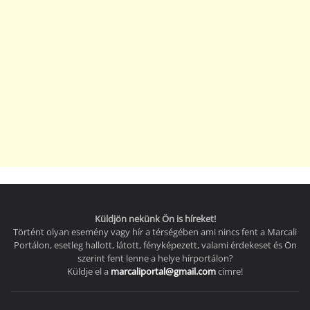
Küldjön nekünk Ön is híreket!
Történt olyan esemény vagy hír a térségében ami nincs fent a Marcali
Portálon, esetleg hallott, látott, fényképezett, valami érdekeset és Ön
szerint fent lenne a helye hírportálon?
Küldje el a
marcaliportal@gmail.com
címre!