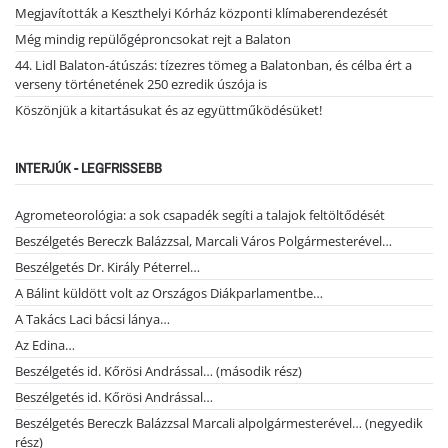
Megjavították a Keszthelyi Kórház központi klímaberendezését
Még mindig repülőgéproncsokat rejt a Balaton
44. Lidl Balaton-átúszás: tízezres tömeg a Balatonban, és célba ért a
verseny történetének 250 ezredik úszója is
Köszönjük a kitartásukat és az együttműködésüket!
INTERJÚK - LEGFRISSEBB
Agrometeorológia: a sok csapadék segíti a talajok feltöltődését
Beszélgetés Bereczk Balázzsal, Marcali Város Polgármesterével…
Beszélgetés Dr. Király Péterrel…
A Bálint küldött volt az Országos Diákparlamentbe…
A Takács Laci bácsi lánya…
Az Edina…
Beszélgetés id. Kőrösi Andrással… (második rész)
Beszélgetés id. Kőrösi Andrással…
Beszélgetés Bereczk Balázzsal Marcali alpolgármesterével… (negyedik
rész)