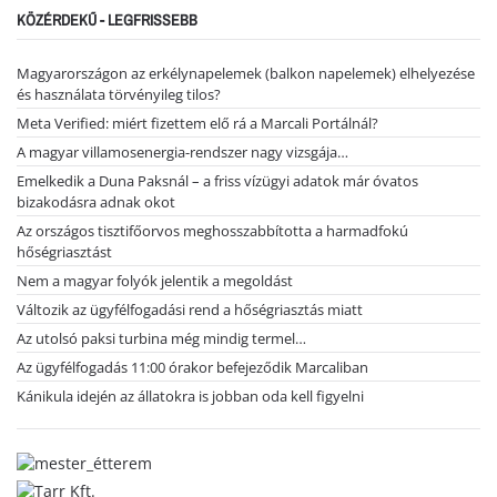
KÖZÉRDEKŰ - LEGFRISSEBB
Magyarországon az erkélynapelemek (balkon napelemek) elhelyezése
és használata törvényileg tilos?
Meta Verified: miért fizettem elő rá a Marcali Portálnál?
A magyar villamosenergia-rendszer nagy vizsgája…
Emelkedik a Duna Paksnál – a friss vízügyi adatok már óvatos
bizakodásra adnak okot
Az országos tisztifőorvos meghosszabbította a harmadfokú
hőségriasztást
Nem a magyar folyók jelentik a megoldást
Változik az ügyfélfogadási rend a hőségriasztás miatt
Az utolsó paksi turbina még mindig termel…
Az ügyfélfogadás 11:00 órakor befejeződik Marcaliban
Kánikula idején az állatokra is jobban oda kell figyelni