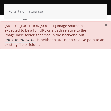
Fő tartalom átugrása
×
danger
[SIGPLUS_EXCEPTION_SOURCE] Image source is
expected to be a full URL or a path relative to the
image base folder specified in the back-end but
is neither a URL nor a relative path to an
2012-09-26-04-46
existing file or folder.