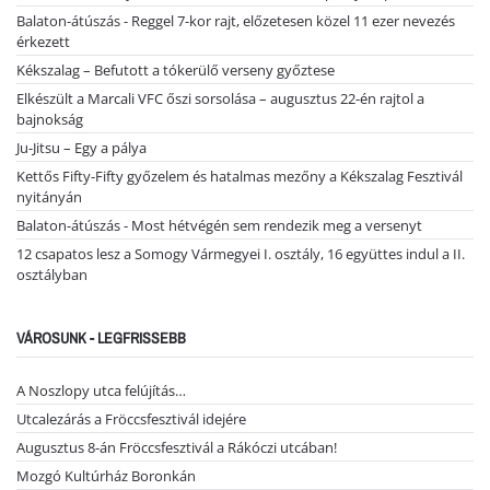
Balaton-átúszás - Reggel 7-kor rajt, előzetesen közel 11 ezer nevezés
érkezett
Kékszalag – Befutott a tókerülő verseny győztese
Elkészült a Marcali VFC őszi sorsolása – augusztus 22-én rajtol a
bajnokság
Ju-Jitsu – Egy a pálya
Kettős Fifty-Fifty győzelem és hatalmas mezőny a Kékszalag Fesztivál
nyitányán
Balaton-átúszás - Most hétvégén sem rendezik meg a versenyt
12 csapatos lesz a Somogy Vármegyei I. osztály, 16 együttes indul a II.
osztályban
VÁROSUNK - LEGFRISSEBB
A Noszlopy utca felújítás…
Utcalezárás a Fröccsfesztivál idejére
Augusztus 8-án Fröccsfesztivál a Rákóczi utcában!
Mozgó Kultúrház Boronkán