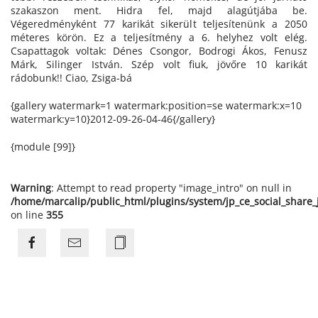
szakaszon ment. Hidra fel, majd alagútjába be.
Végeredményként 77 karikát sikerült teljesítenünk a 2050
méteres körön. Ez a teljesítmény a 6. helyhez volt elég.
Csapattagok voltak: Dénes Csongor, Bodrogi Ákos, Fenusz
Márk, Silinger István. Szép volt fiuk, jövőre 10 karikát
rádobunk!! Ciao, Zsiga-bá
{gallery watermark=1 watermark:position=se watermark:x=10
watermark:y=10}2012-09-26-04-46{/gallery}
{module [99]}
Warning
: Attempt to read property "image_intro" on null in
/home/marcalip/public_html/plugins/system/jp_ce_social_share
on line
355