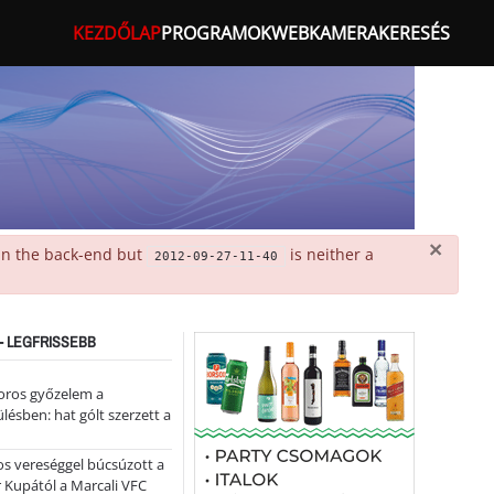
KEZDŐLAP
PROGRAMOK
WEBKAMERA
KERESÉS
×
 in the back-end but
is neither a
2012-09-27-11-40
- LEGFRISSEBB
oros győzelem a
ülésben: hat gólt szerzett a
s vereséggel búcsúzott a
 Kupától a Marcali VFC