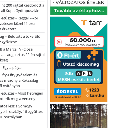
nt 200 rajttal kezdődött a
cali Kupa Gyótapusztán
-átúszás - Reggel 7-kor
lőzetesen közel 11 ezer
 érkezett
ag – Befutott a tókerülő
y győztese
lt a Marcali VFC őszi
sa – augusztus 22-én rajtol
okság
 – Egy a pálya
Fifty-Fifty győzelem és
as mezőny a Kékszalag
ál nyitányán
n-átúszás - Most hétvégén
ndezik meg a versenyt
atos lesz a Somogy
ei I. osztály, 16 együttes
 II. osztályban