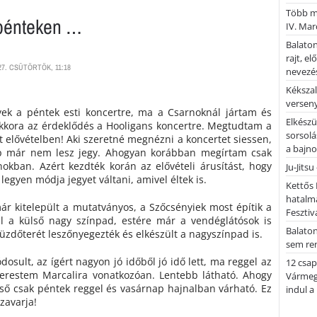
Több mi
 pénteken …
IV. Mar
Balaton
rajt, e
7. CSÜTÖRTÖK, 11:18
nevezés
Kékszal
versen
ek a péntek esti koncertre, ma a Csarnoknál jártam és
Elkészü
kora az érdeklődés a Hooligans koncertre. Megtudtam a
sorsolá
t elővételben! Aki szeretné megnézni a koncertet siessen,
a bajn
p már nem lesz jegy. Ahogyan korábban megírtam csak
okban. Azért kezdték korán az elővételi árusítást, hogy
Ju-Jitsu
legyen módja jegyet váltani, amivel éltek is.
Kettős 
hatalm
r kitelepült a mutatványos, a Szőcsényiek most építik a
Fesztiv
zül a külső nagy színpad, estére már a vendéglátósok is
Balato
üzdőterét leszőnyegezték és elkészült a nagyszínpad is.
sem re
dosult, az ígért nagyon jó időből jó idő lett, ma reggel az
12 csap
kerestem Marcalira vonatkozóan. Lentebb látható. Ahogy
Vármegy
ő csak péntek reggel és vasárnap hajnalban várható. Ez
indul a
zavarja!