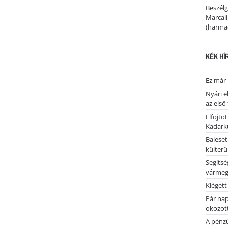
Beszélg
Marcal
(harmad
KÉK HÍ
Ez már 
Nyári e
az első
Elfojto
Kadark
Baleset
külterü
Segíts
várme
Kiégett
Pár nap 
okozott
A pénz