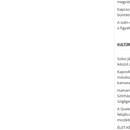
megvás
Kapcsol
büntető
A szén-
a figye
KULTÚR
Szász J
készül 
Kaposfe
művésze
kamaraz
Hamaro
Színhá
Sziglig
A Quee
felújítv
mozik
ÉLET.KÉ