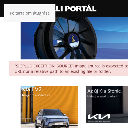
Fő tartalom átugrása
danger
[SIGPLUS_EXCEPTION_SOURCE] Image source is expected to be
URL nor a relative path to an existing file or folder.