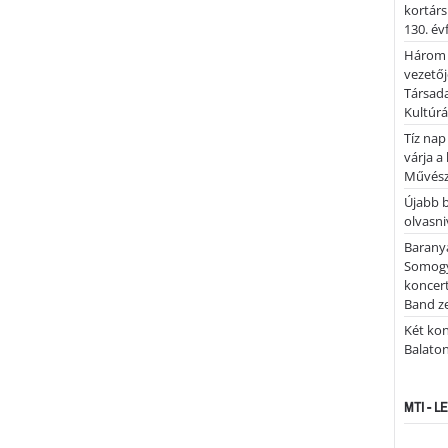
kortárs
130. év
Három 
vezetőj
Társada
Kultúrá
Tíz nap
várja a
Művész
Újabb 
olvasni
Barany
Somogy
koncer
Band z
Két kon
Balato
MTI - 