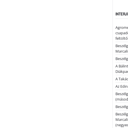
INTERJ
Agrome
csapadé
feltölt
Beszélg
Marcal
Beszélg
A Bálin
Diákpa
A Takác
Az Edi
Beszélg
(másodi
Beszélg
Beszélg
Marcal
(negyed