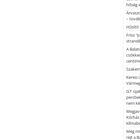
hőség i
Árvaszú
– továb
Hűsítő 
Friss "
strandé
A Balat
csökken
centimé
Szakemb
Keresi
Vármeg
G7: úja
percben
nem kér
Megjaví
Kórház
klímab
Még mi
rejt a 