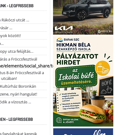
NK - LEGFRISSEBB
a Rákóczi utcát …
vásár …
yok között!
...
opy utca felújítás…
árás a Fröccsfesztivál
me/elements/social_share/templates/template.php
us 8-án Fröccsfesztivál a
 utcában!
Kultúrház Boronkán
 zene, nyári hangulat!
dik a vízosztás ...
EN - LEGFRISSEBB
a fagylaltokat keresik