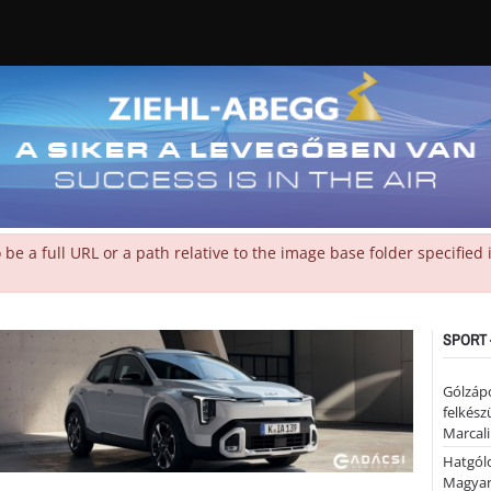
 a full URL or a path relative to the image base folder specified
SPORT 
Gólzáp
felkész
Marcali
Hatgólo
Magyar