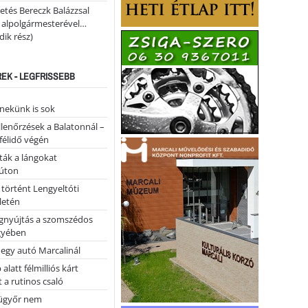
etés Bereczk Balázzsal
i alpolgármesterével…
ik rész)
REK - LEGFRISSEBB
nekünk is sok
llenőrzések a Balatonnál –
 félidő végén
tták a lángokat
úton
 történt Lengyeltóti
letén
égnyújtás a szomszédos
gyében
 egy autó Marcalinál
alatt félmilliós kárt
 a rutinos csaló
ügyőr nem