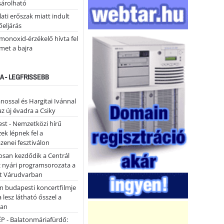
árolható
ati erőszak miatt indult
eljárás
monoxid-érzékelő hívta fel
lmet a bajra
A - LEGFRISSEBB
ánossal és Hargitai Ivánnal
az új évadra a Csiky
st - Nemzetközi hírű
k lépnek fel a
enei fesztiválon
san kezdődik a Centrál
z nyári programsorozata a
et Várudvarban
n budapesti koncertfilmje
a lesz látható ősszel a
ban
P - Balatonmáriafürdő: