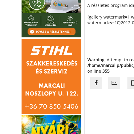
A részletes program ide
{gallery watermark=1 
watermark:y=10}2012-09
Warning
: Attempt to r
/home/marcalip/public
on line
355