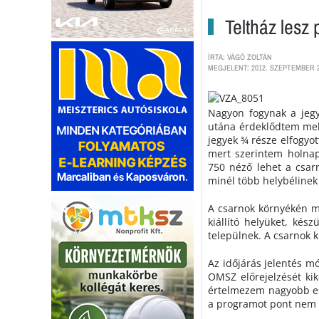
Teltház lesz
ÍRTA: VÁGÓ ZOLTÁN
MEGJELENT: 2012. SZEPTEMBER 2
Nagyon fogynak a jegy
utána érdeklődtem mek
jegyek ¾ része elfogyot
mert szerintem holna
750 néző lehet a csarn
minél több helybélinek 
A csarnok környékén má
kiállító helyüket, kés
települnek. A csarnok k
Az időjárás jelentés mó
OMSZ előrejelzését ki
értelmezem nagyobb es
a programot pont nem 