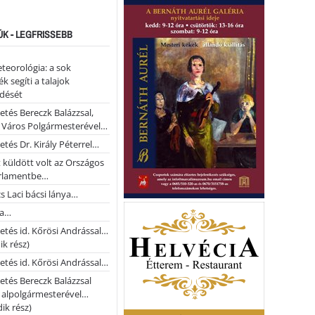
ÚK - LEGFRISSEBB
teorológia: a sok
k segíti a talajok
ődését
etés Bereczk Balázzsal,
i Város Polgármesterével…
etés Dr. Király Péterrel…
t küldött volt az Országos
rlamentbe…
s Laci bácsi lánya…
na…
etés id. Kőrösi Andrással…
k rész)
etés id. Kőrösi Andrással…
etés Bereczk Balázzsal
i alpolgármesterével…
ik rész)