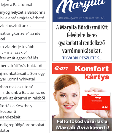
dején a Balatonnál
nyog helyzet a Balatonnál
bi jelentős rajzás várható
vizet osztottunk...
pisztrángkonzerv" az idei
tel
on vízszintje tovább
t – már csak 54
ter az átlagos vízállás
er: a kútfúrás buktatói
 új munkatársait a Somogy
yei Kormányhivatal
bban csak az utolsó
 indulunk a Balatonra, és
ünk az éttermi mirelitből
tották a Keszthelyi
 központi
erendezését
ndig repülőgéproncsokat
Balaton