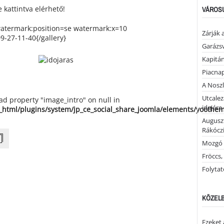
 kattintva elérhető!
VÁROSU
watermark:position=se watermark:x=10
Zárják 
-27-11-40{/gallery}
Garázs
Kapitán
Piacnap
A Noszl
Utcalez
ead property "image_intro" on null in
idejére
_html/plugins/system/jp_ce_social_share_joomla/elements/yoothe
Auguszt
Rákóczi
Mozgó 
Fröccs,
Folytató
KÖZELB
Ezeket 