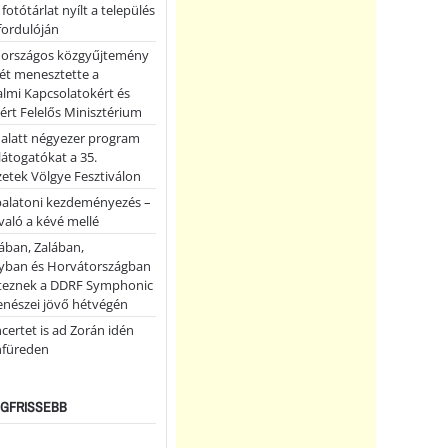
 fotótárlat nyílt a település
fordulóján
országos közgyűjtemény
ét menesztette a
lmi Kapcsolatokért és
ért Felelős Minisztérium
 alatt négyezer program
 látogatókat a 35.
etek Völgye Fesztiválon
balatoni kezdeményezés –
való a kévé mellé
ában, Zalában,
ban és Horvátországban
teznek a DDRF Symphonic
enészei jövő hétvégén
certet is ad Zorán idén
nfüreden
LEGFRISSEBB