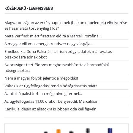
KÖZÉRDEKŰ - LEGFRISSEBB
Magyarországon az erkélynapelemek (balkon napelemek) elhelyezése
és használata törvényileg tilos?
Meta Verified: miért fizettem elő rá a Marcali Portálnál?
A magyar villamosenergia-rendszer nagy vizsgája…
Emelkedik a Duna Paksnál – a friss vízügyi adatok már óvatos
bizakodásra adnak okot
Az országos tisztifőorvos meghosszabbította a harmadfokú
hőségriasztást
Nem a magyar folyók jelentik a megoldást
Változik az ügyfélfogadási rend a hőségriasztás miatt
Az utolsó paksi turbina még mindig termel…
Az ügyfélfogadás 11:00 órakor befejeződik Marcaliban
Kánikula idején az állatokra is jobban oda kell figyelni