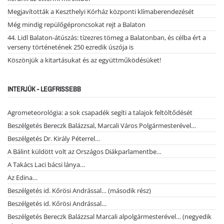
Megjavították a Keszthelyi Kórház központi klímaberendezését
Még mindig repülőgéproncsokat rejt a Balaton
44. Lidl Balaton-átúszás: tízezres tömeg a Balatonban, és célba ért a
verseny történetének 250 ezredik úszója is
Köszönjük a kitartásukat és az együttműködésüket!
INTERJÚK - LEGFRISSEBB
Agrometeorológia: a sok csapadék segíti a talajok feltöltődését
Beszélgetés Bereczk Balázzsal, Marcali Város Polgármesterével…
Beszélgetés Dr. Király Péterrel…
A Bálint küldött volt az Országos Diákparlamentbe…
A Takács Laci bácsi lánya…
Az Edina…
Beszélgetés id. Kőrösi Andrással… (második rész)
Beszélgetés id. Kőrösi Andrással…
Beszélgetés Bereczk Balázzsal Marcali alpolgármesterével… (negyedik