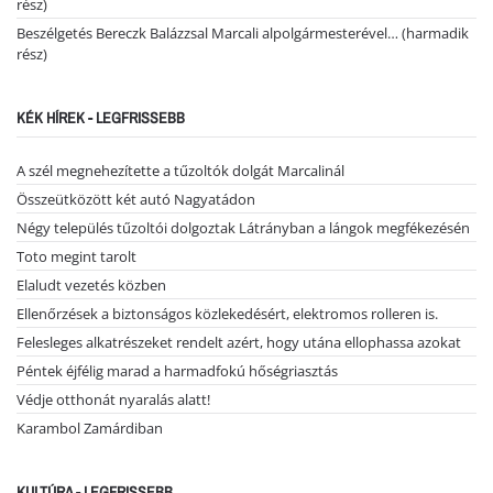
rész)
Beszélgetés Bereczk Balázzsal Marcali alpolgármesterével… (harmadik
rész)
KÉK HÍREK - LEGFRISSEBB
A szél megnehezítette a tűzoltók dolgát Marcalinál
Összeütközött két autó Nagyatádon
Négy település tűzoltói dolgoztak Látrányban a lángok megfékezésén
Toto megint tarolt
Elaludt vezetés közben
Ellenőrzések a biztonságos közlekedésért, elektromos rolleren is.
Felesleges alkatrészeket rendelt azért, hogy utána ellophassa azokat
Péntek éjfélig marad a harmadfokú hőségriasztás
Védje otthonát nyaralás alatt!
Karambol Zamárdiban
KULTÚRA - LEGFRISSEBB