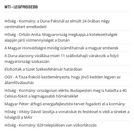
MTI - LEGFRISSEBB
Hőség - Kormány: a Duna Paksnál az elmúlt 24 órában négy
centimétert emelkedett
Hőség - Orbán Anita: Magyarország megkapja a kötelezettségek
alapján járó vízmennyiséget a Dunán
A Magyar Honvédségre mindig számíthatnak a magyar emberek
A Duna alacsony vízállása miatt 11 szállodahajó várakozik a folyó
magyarországi szakaszán
Eloltották a tüzet Székesfehérvár határában
OGY - A Tisza-frakció kezdeményezte, hogy jövő kedden legyen az
államfőválasztás
Hőség - Kormány: országosan elérte, Budapesten meg is haladta a 40
Celsius-fokot a legmagasabb hőmérséklet
Magyar Péter: átfogó energiafejlesztési tervet fogadott el a kormány
Hőség - Vitézy Dávid: lassítja a vonatokat és festéssel is védi a síneket a
hőségtől a MÁV
Hőség - Kormány: 629 településen van vízkorlátozás