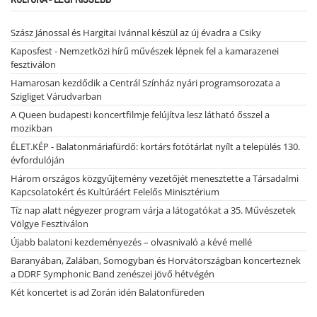
Szász Jánossal és Hargitai Ivánnal készül az új évadra a Csiky
Kaposfest - Nemzetközi hírű művészek lépnek fel a kamarazenei
fesztiválon
Hamarosan kezdődik a Centrál Színház nyári programsorozata a
Szigliget Várudvarban
A Queen budapesti koncertfilmje felújítva lesz látható ősszel a
mozikban
ÉLET.KÉP - Balatonmáriafürdő: kortárs fotótárlat nyílt a település 130.
évfordulóján
Három országos közgyűjtemény vezetőjét menesztette a Társadalmi
Kapcsolatokért és Kultúráért Felelős Minisztérium
Tíz nap alatt négyezer program várja a látogatókat a 35. Művészetek
Völgye Fesztiválon
Újabb balatoni kezdeményezés – olvasnivaló a kévé mellé
Baranyában, Zalában, Somogyban és Horvátországban koncerteznek
a DDRF Symphonic Band zenészei jövő hétvégén
Két koncertet is ad Zorán idén Balatonfüreden