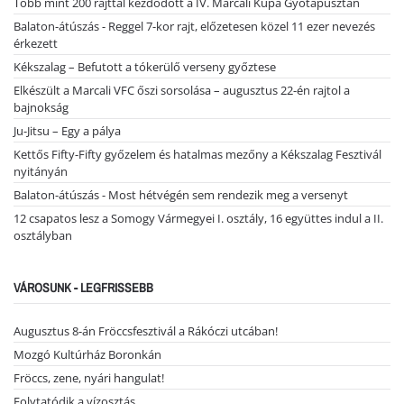
Több mint 200 rajttal kezdődött a IV. Marcali Kupa Gyótapusztán
Balaton-átúszás - Reggel 7-kor rajt, előzetesen közel 11 ezer nevezés
érkezett
Kékszalag – Befutott a tókerülő verseny győztese
Elkészült a Marcali VFC őszi sorsolása – augusztus 22-én rajtol a
bajnokság
Ju-Jitsu – Egy a pálya
Kettős Fifty-Fifty győzelem és hatalmas mezőny a Kékszalag Fesztivál
nyitányán
Balaton-átúszás - Most hétvégén sem rendezik meg a versenyt
12 csapatos lesz a Somogy Vármegyei I. osztály, 16 együttes indul a II.
osztályban
VÁROSUNK - LEGFRISSEBB
Augusztus 8-án Fröccsfesztivál a Rákóczi utcában!
Mozgó Kultúrház Boronkán
Fröccs, zene, nyári hangulat!
Folytatódik a vízosztás ...