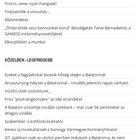
Fröccs, zene, nyári hangulat!
Folytatódik a vízosztás ...
Álláshirdetés
„Óriási érték vesz bennünket körül” Beszélgetés Tanai Bernadettel, a
GAMESZ intézményvezetőjével
Elkezdődött a munka!
KÖZELBEN - LEGFRISSEBB
Ezeket a fagylaltokat keresik hőség idején a Balatonnál
Árvaszúnyog helyzet a Balatonnál – további jelentős rajzás várható
Hűsítő vizet osztottunk...
Friss "pisztrángkonzerv" az idei strandétel
A Balaton vízszintje tovább csökkent – már csak 54 centiméter az
átlagos vízállás
Szakember: a kútfúrás buktatói
Keresi új munkatársait a Somogy Vármegyei Kormányhivatal
G7: újabban csak az utolsó percben indulunk a Balatonra, és nem