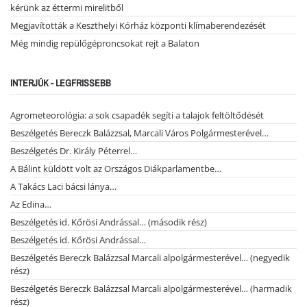
kérünk az éttermi mirelitből
Megjavították a Keszthelyi Kórház központi klímaberendezését
Még mindig repülőgéproncsokat rejt a Balaton
INTERJÚK - LEGFRISSEBB
Agrometeorológia: a sok csapadék segíti a talajok feltöltődését
Beszélgetés Bereczk Balázzsal, Marcali Város Polgármesterével…
Beszélgetés Dr. Király Péterrel…
A Bálint küldött volt az Országos Diákparlamentbe…
A Takács Laci bácsi lánya…
Az Edina…
Beszélgetés id. Kőrösi Andrással… (második rész)
Beszélgetés id. Kőrösi Andrással…
Beszélgetés Bereczk Balázzsal Marcali alpolgármesterével… (negyedik
rész)
Beszélgetés Bereczk Balázzsal Marcali alpolgármesterével… (harmadik
rész)