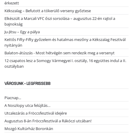
érkezett
Kékszalag – Befutott a tókerülő verseny győztese
Elkészült a Marcali VFC őszi sorsolása – augusztus 22-én rajtol a
bajnokság
Ju-Jitsu – Egy a pálya
Kettős Fifty-Fifty győzelem és hatalmas mezőny a Kékszalag Fesztivál
nyitányán
Balaton-átúszás - Most hétvégén sem rendezik meg a versenyt
12 csapatos lesz a Somogy Vármegyei I. osztály, 16 együttes indul a II.
osztályban
VÁROSUNK - LEGFRISSEBB
Piacnap...
A Noszlopy utca felújítás…
Utcalezárás a Fröccsfesztivál idejére
Augusztus 8-án Fröccsfesztivál a Rákóczi utcában!
Mozgó Kultúrház Boronkán