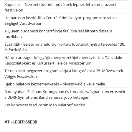
Kaposfest - Nemzetközi hírű művészek lépnek fel a kamarazenei
fesztiválon
Hamarosan kezdődik a Centrál Színház nyári programsorozata a
Szigliget Várudvarban
A Queen budapesti koncertfilmje felújítva lesz látható ősszel a
mozikban
ÉLET.KÉP - Balatonmáriafürdő: kortárs fotótárlat nyílt a település 130.
évfordulóján
Három országos közgyűjtemény vezetőjét menesztette a Társadalmi
Kapcsolatokért és Kultúráért Felelős Minisztérium
Tíz nap alatt négyezer program várja a látogatókat a 35. Művészetek
Völgye Fesztiválon
Újabb balatoni kezdeményezés – olvasnivaló a kévé mellé
Baranyában, Zalában, Somogyban és Horvátországban koncerteznek
a DDRF Symphonic Band zenészei jövő hétvégén
Két koncertet is ad Zorán idén Balatonfüreden
MTI - LEGFRISSEBB