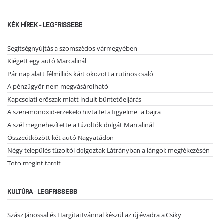
KÉK HÍREK - LEGFRISSEBB
Segítségnyújtás a szomszédos vármegyében
Kiégett egy autó Marcalinál
Pár nap alatt félmilliós kárt okozott a rutinos csaló
A pénzügyőr nem megvásárolható
Kapcsolati erőszak miatt indult büntetőeljárás
A szén-monoxid-érzékelő hívta fel a figyelmet a bajra
A szél megnehezítette a tűzoltók dolgát Marcalinál
Összeütközött két autó Nagyatádon
Négy település tűzoltói dolgoztak Látrányban a lángok megfékezésén
Toto megint tarolt
KULTÚRA - LEGFRISSEBB
Szász Jánossal és Hargitai Ivánnal készül az új évadra a Csiky