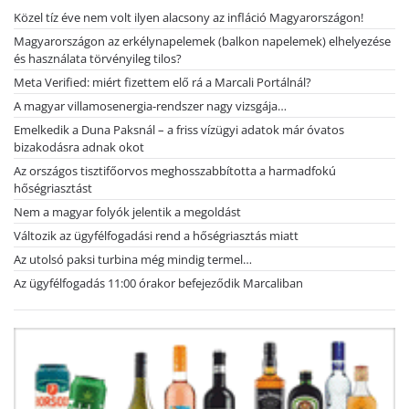
Közel tíz éve nem volt ilyen alacsony az infláció Magyarországon!
Magyarországon az erkélynapelemek (balkon napelemek) elhelyezése
és használata törvényileg tilos?
Meta Verified: miért fizettem elő rá a Marcali Portálnál?
A magyar villamosenergia-rendszer nagy vizsgája…
Emelkedik a Duna Paksnál – a friss vízügyi adatok már óvatos
bizakodásra adnak okot
Az országos tisztifőorvos meghosszabbította a harmadfokú
hőségriasztást
Nem a magyar folyók jelentik a megoldást
Változik az ügyfélfogadási rend a hőségriasztás miatt
Az utolsó paksi turbina még mindig termel…
Az ügyfélfogadás 11:00 órakor befejeződik Marcaliban