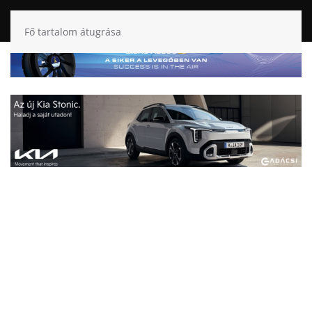
Fő tartalom átugrása