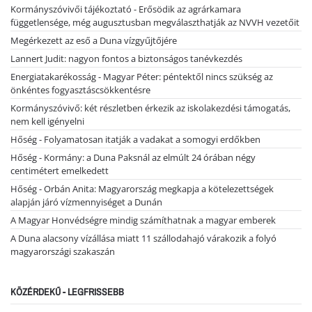
Kormányszóvivői tájékoztató - Erősödik az agrárkamara
függetlensége, még augusztusban megválaszthatják az NVVH vezetőit
Megérkezett az eső a Duna vízgyűjtőjére
Lannert Judit: nagyon fontos a biztonságos tanévkezdés
Energiatakarékosság - Magyar Péter: péntektől nincs szükség az
önkéntes fogyasztáscsökkentésre
Kormányszóvivő: két részletben érkezik az iskolakezdési támogatás,
nem kell igényelni
Hőség - Folyamatosan itatják a vadakat a somogyi erdőkben
Hőség - Kormány: a Duna Paksnál az elmúlt 24 órában négy
centimétert emelkedett
Hőség - Orbán Anita: Magyarország megkapja a kötelezettségek
alapján járó vízmennyiséget a Dunán
A Magyar Honvédségre mindig számíthatnak a magyar emberek
A Duna alacsony vízállása miatt 11 szállodahajó várakozik a folyó
magyarországi szakaszán
KÖZÉRDEKŰ - LEGFRISSEBB