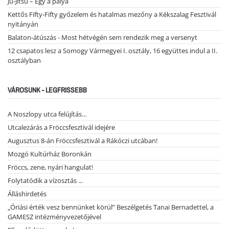
Ju-Jitsu – Egy a pálya
Kettős Fifty-Fifty győzelem és hatalmas mezőny a Kékszalag Fesztivál
nyitányán
Balaton-átúszás - Most hétvégén sem rendezik meg a versenyt
12 csapatos lesz a Somogy Vármegyei I. osztály, 16 együttes indul a II.
osztályban
VÁROSUNK - LEGFRISSEBB
A Noszlopy utca felújítás…
Utcalezárás a Fröccsfesztivál idejére
Augusztus 8-án Fröccsfesztivál a Rákóczi utcában!
Mozgó Kultúrház Boronkán
Fröccs, zene, nyári hangulat!
Folytatódik a vízosztás ...
Álláshirdetés
„Óriási érték vesz bennünket körül” Beszélgetés Tanai Bernadettel, a
GAMESZ intézményvezetőjével