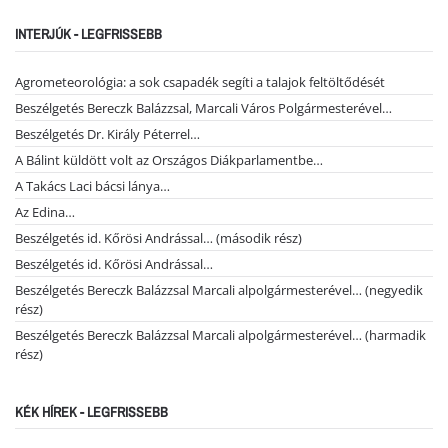
INTERJÚK - LEGFRISSEBB
Agrometeorológia: a sok csapadék segíti a talajok feltöltődését
Beszélgetés Bereczk Balázzsal, Marcali Város Polgármesterével…
Beszélgetés Dr. Király Péterrel…
A Bálint küldött volt az Országos Diákparlamentbe…
A Takács Laci bácsi lánya…
Az Edina…
Beszélgetés id. Kőrösi Andrással… (második rész)
Beszélgetés id. Kőrösi Andrással…
Beszélgetés Bereczk Balázzsal Marcali alpolgármesterével… (negyedik
rész)
Beszélgetés Bereczk Balázzsal Marcali alpolgármesterével… (harmadik
rész)
KÉK HÍREK - LEGFRISSEBB