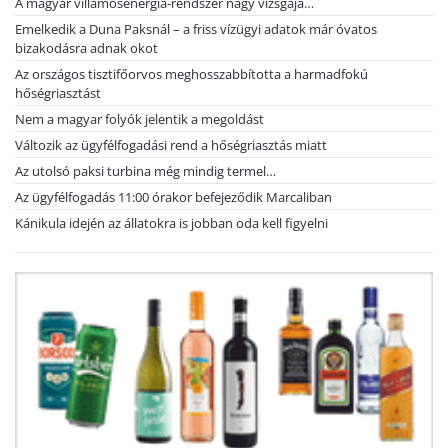
A magyar villamosenergia-rendszer nagy vizsgája…
Emelkedik a Duna Paksnál – a friss vízügyi adatok már óvatos
bizakodásra adnak okot
Az országos tisztifőorvos meghosszabbította a harmadfokú
hőségriasztást
Nem a magyar folyók jelentik a megoldást
Változik az ügyfélfogadási rend a hőségriasztás miatt
Az utolsó paksi turbina még mindig termel…
Az ügyfélfogadás 11:00 órakor befejeződik Marcaliban
Kánikula idején az állatokra is jobban oda kell figyelni