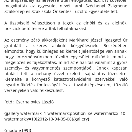
Az alapszabály ismertetése után elfogadták azt. Ezt követően
megvitatták az egyesület nevét, ami Széchenyi Zsigmond
Szakközép és Szakiskola Önkéntes Tűzoltó Egyesülete lett.
A tisztviselő választáson a tagok az elnöki és az alelnöki
pozíciók betöltésére adtak felhatalmazást.
Az esemény záró akkordjaként Markhard József igazgató úr
gratulált a sikeres alakuló közgyűlésnek. Beszédében
elmondta, hogy különleges és kiemelt jelentősége van annak,
hogy intézményünkben tűzoltó egyesület működik, mind a
megelőzés és tájékoztatás, mind az elhárítás valamint a gyors
személy- és vagyonmentés szempontjából. Ennek kapcsán
utalást tett a néhány évvel ezelőtti sajnálatos tűzesetre.
Kiemelte a környező katasztrófavédelmi szervekkel való
együttműködés fontosságát és a továbbképzéseken, tűzoltó
versenyeken való felkészülést.
fotó : Csernalovics László
{gallery watermark=1 watermark:position=se watermark:x=10
watermark:y=10}2012-10-04-05-08{/gallery}
{module [99]}