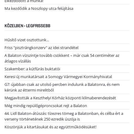
Elkezdődött a munka!
Ma kezdődik a Noszlopy utca felújítása
KÖZELBEN - LEGFRISSEBB
Hűsítő vizet osztottunk...
Friss "pisztrángkonzerv" az idei strandétel
A Balaton vízszintje tovább csökkent – már csak 54 centiméter az
átlagos vízállás
Szakember: a kútfúrás buktatói
Keresi új munkatársait a Somogy Vármegyei Kormányhivatal
G7: újabban csak az utolsó percben indulunk a Balatonra, és nem
kérünk az éttermi mirelitből
Megjavították a Keszthelyi Kórház központi klímaberendezését
Még mindig repülőgéproncsokat rejt a Balaton
44. Lidl Balaton-átúszás: tízezres tömeg a Balatonban, és célba ért a
verseny történetének 250 ezredik úszója is
Köszönjük a kitartásukat és az együttműködésüket!