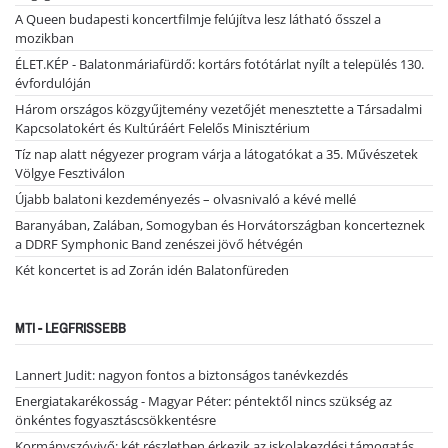
A Queen budapesti koncertfilmje felújítva lesz látható ősszel a
mozikban
ÉLET.KÉP - Balatonmáriafürdő: kortárs fotótárlat nyílt a település 130.
évfordulóján
Három országos közgyűjtemény vezetőjét menesztette a Társadalmi
Kapcsolatokért és Kultúráért Felelős Minisztérium
Tíz nap alatt négyezer program várja a látogatókat a 35. Művészetek
Völgye Fesztiválon
Újabb balatoni kezdeményezés – olvasnivaló a kévé mellé
Baranyában, Zalában, Somogyban és Horvátországban koncerteznek
a DDRF Symphonic Band zenészei jövő hétvégén
Két koncertet is ad Zorán idén Balatonfüreden
MTI - LEGFRISSEBB
Lannert Judit: nagyon fontos a biztonságos tanévkezdés
Energiatakarékosság - Magyar Péter: péntektől nincs szükség az
önkéntes fogyasztáscsökkentésre
Kormányszóvivő: két részletben érkezik az iskolakezdési támogatás,