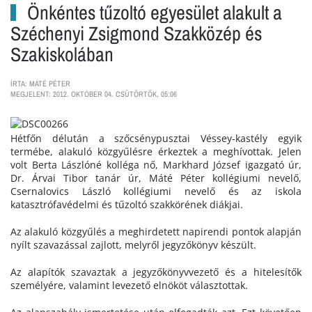
Önkéntes tűzoltó egyesület alakult a
Széchenyi Zsigmond Szakközép és
Szakiskolában
ÍRTA: MÁTÉ PÉTER
MEGJELENT: 2012. OKTÓBER 04. CSÜTÖRTÖK, 05:06
Hétfőn délután a szőcsénypusztai Véssey-kastély egyik
termébe, alakuló közgyűlésre érkeztek a meghívottak. Jelen
volt Berta Lászlóné kolléga nő, Markhard József igazgató úr,
Dr. Árvai Tibor tanár úr, Máté Péter kollégiumi nevelő,
Csernalovics László kollégiumi nevelő és az iskola
katasztrófavédelmi és tűzoltó szakkörének diákjai.
Az alakuló közgyűlés a meghirdetett napirendi pontok alapján
nyílt szavazással zajlott, melyről jegyzőkönyv készült.
Az alapítók szavaztak a jegyzőkönyvvezető és a hitelesítők
személyére, valamint levezető elnököt választottak.