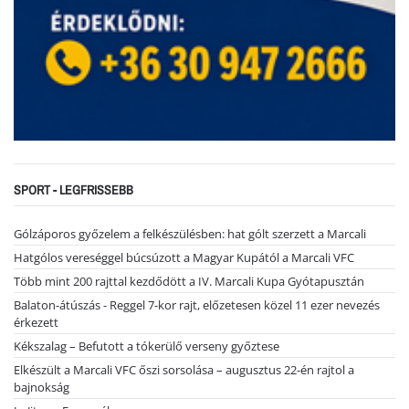
SPORT - LEGFRISSEBB
Gólzáporos győzelem a felkészülésben: hat gólt szerzett a Marcali
Hatgólos vereséggel búcsúzott a Magyar Kupától a Marcali VFC
Több mint 200 rajttal kezdődött a IV. Marcali Kupa Gyótapusztán
Balaton-átúszás - Reggel 7-kor rajt, előzetesen közel 11 ezer nevezés
érkezett
Kékszalag – Befutott a tókerülő verseny győztese
Elkészült a Marcali VFC őszi sorsolása – augusztus 22-én rajtol a
bajnokság