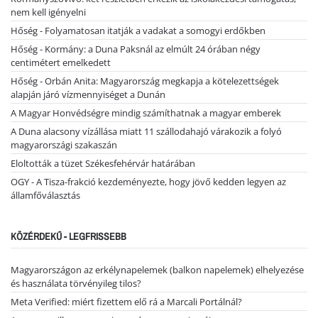
nem kell igényelni
Hőség - Folyamatosan itatják a vadakat a somogyi erdőkben
Hőség - Kormány: a Duna Paksnál az elmúlt 24 órában négy
centimétert emelkedett
Hőség - Orbán Anita: Magyarország megkapja a kötelezettségek
alapján járó vízmennyiséget a Dunán
A Magyar Honvédségre mindig számíthatnak a magyar emberek
A Duna alacsony vízállása miatt 11 szállodahajó várakozik a folyó
magyarországi szakaszán
Eloltották a tüzet Székesfehérvár határában
OGY - A Tisza-frakció kezdeményezte, hogy jövő kedden legyen az
államfőválasztás
KÖZÉRDEKŰ - LEGFRISSEBB
Magyarországon az erkélynapelemek (balkon napelemek) elhelyezése
és használata törvényileg tilos?
Meta Verified: miért fizettem elő rá a Marcali Portálnál?