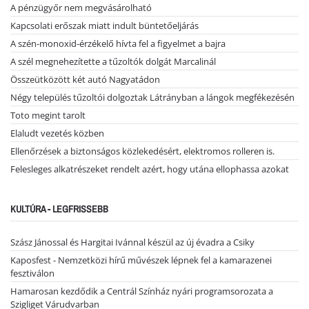
A pénzügyőr nem megvásárolható
Kapcsolati erőszak miatt indult büntetőeljárás
A szén-monoxid-érzékelő hívta fel a figyelmet a bajra
A szél megnehezítette a tűzoltók dolgát Marcalinál
Összeütközött két autó Nagyatádon
Négy település tűzoltói dolgoztak Látrányban a lángok megfékezésén
Toto megint tarolt
Elaludt vezetés közben
Ellenőrzések a biztonságos közlekedésért, elektromos rolleren is.
Felesleges alkatrészeket rendelt azért, hogy utána ellophassa azokat
KULTÚRA - LEGFRISSEBB
Szász Jánossal és Hargitai Ivánnal készül az új évadra a Csiky
Kaposfest - Nemzetközi hírű művészek lépnek fel a kamarazenei
fesztiválon
Hamarosan kezdődik a Centrál Színház nyári programsorozata a
Szigliget Várudvarban