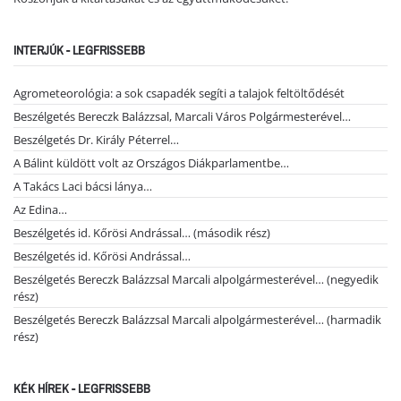
INTERJÚK - LEGFRISSEBB
Agrometeorológia: a sok csapadék segíti a talajok feltöltődését
Beszélgetés Bereczk Balázzsal, Marcali Város Polgármesterével…
Beszélgetés Dr. Király Péterrel…
A Bálint küldött volt az Országos Diákparlamentbe…
A Takács Laci bácsi lánya…
Az Edina…
Beszélgetés id. Kőrösi Andrással… (második rész)
Beszélgetés id. Kőrösi Andrással…
Beszélgetés Bereczk Balázzsal Marcali alpolgármesterével… (negyedik
rész)
Beszélgetés Bereczk Balázzsal Marcali alpolgármesterével… (harmadik
rész)
KÉK HÍREK - LEGFRISSEBB