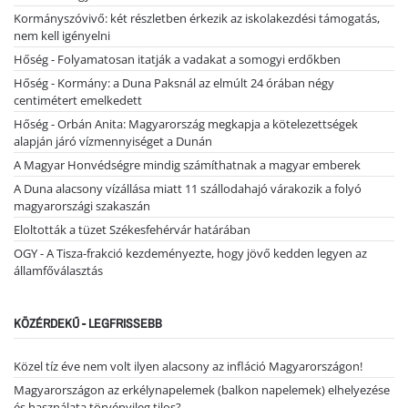
Kormányszóvivő: két részletben érkezik az iskolakezdési támogatás,
nem kell igényelni
Hőség - Folyamatosan itatják a vadakat a somogyi erdőkben
Hőség - Kormány: a Duna Paksnál az elmúlt 24 órában négy
centimétert emelkedett
Hőség - Orbán Anita: Magyarország megkapja a kötelezettségek
alapján járó vízmennyiséget a Dunán
A Magyar Honvédségre mindig számíthatnak a magyar emberek
A Duna alacsony vízállása miatt 11 szállodahajó várakozik a folyó
magyarországi szakaszán
Eloltották a tüzet Székesfehérvár határában
OGY - A Tisza-frakció kezdeményezte, hogy jövő kedden legyen az
államfőválasztás
KÖZÉRDEKŰ - LEGFRISSEBB
Közel tíz éve nem volt ilyen alacsony az infláció Magyarországon!
Magyarországon az erkélynapelemek (balkon napelemek) elhelyezése
és használata törvényileg tilos?