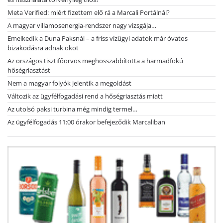
Meta Verified: miért fizettem elő rá a Marcali Portálnál?
A magyar villamosenergia-rendszer nagy vizsgája…
Emelkedik a Duna Paksnál – a friss vízügyi adatok már óvatos
bizakodásra adnak okot
Az országos tisztifőorvos meghosszabbította a harmadfokú
hőségriasztást
Nem a magyar folyók jelentik a megoldást
Változik az ügyfélfogadási rend a hőségriasztás miatt
Az utolsó paksi turbina még mindig termel…
Az ügyfélfogadás 11:00 órakor befejeződik Marcaliban