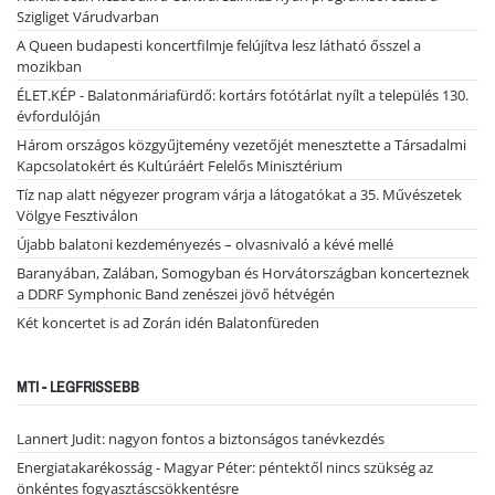
Szigliget Várudvarban
A Queen budapesti koncertfilmje felújítva lesz látható ősszel a
mozikban
ÉLET.KÉP - Balatonmáriafürdő: kortárs fotótárlat nyílt a település 130.
évfordulóján
Három országos közgyűjtemény vezetőjét menesztette a Társadalmi
Kapcsolatokért és Kultúráért Felelős Minisztérium
Tíz nap alatt négyezer program várja a látogatókat a 35. Művészetek
Völgye Fesztiválon
Újabb balatoni kezdeményezés – olvasnivaló a kévé mellé
Baranyában, Zalában, Somogyban és Horvátországban koncerteznek
a DDRF Symphonic Band zenészei jövő hétvégén
Két koncertet is ad Zorán idén Balatonfüreden
MTI - LEGFRISSEBB
Lannert Judit: nagyon fontos a biztonságos tanévkezdés
Energiatakarékosság - Magyar Péter: péntektől nincs szükség az
önkéntes fogyasztáscsökkentésre