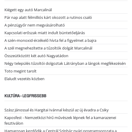
Kiégett egy autó Marcalinál
Pár nap alatt félmilliós kárt okozott a rutinos csaló
A pénzügyőr nem megvásárolható
Kapcsolati erőszak miatt indult büntetőeljárás
A szén-monoxid-érzékelő hívta fel a figyelmet a bajra
A szél megnehezítette a tűzoltók dolgát Marcalinál
Összeütközött két autó Nagyatádon
Négy település tűzoltói dolgoztak Látrányban a lángok megfékezésén
Toto megint tarolt
Elaludt vezetés közben
KULTÚRA - LEGFRISSEBB
Szász Jánossal és Hargitai Ivánnal készül az új évadra a Csiky
Kaposfest - Nemzetközi hírű művészek lépnek fel a kamarazenei
fesztiválon
Hamarosan kezdődik a Centrál Színház nyári programsorozata a