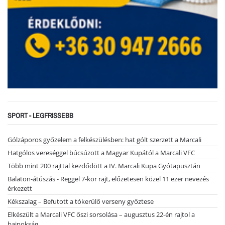
SPORT - LEGFRISSEBB
Gólzáporos győzelem a felkészülésben: hat gólt szerzett a Marcali
Hatgólos vereséggel búcsúzott a Magyar Kupától a Marcali VFC
Több mint 200 rajttal kezdődött a IV. Marcali Kupa Gyótapusztán
Balaton-átúszás - Reggel 7-kor rajt, előzetesen közel 11 ezer nevezés
érkezett
Kékszalag – Befutott a tókerülő verseny győztese
Elkészült a Marcali VFC őszi sorsolása – augusztus 22-én rajtol a
bajnokság