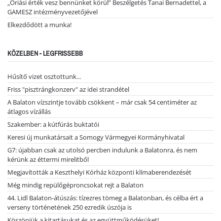
„Óriási érték vesz bennünket körül” Beszélgetés Tanai Bernadettel, a
GAMESZ intézményvezetőjével
Elkezdődött a munka!
KÖZELBEN - LEGFRISSEBB
Hűsítő vizet osztottunk...
Friss "pisztrángkonzerv" az idei strandétel
A Balaton vízszintje tovább csökkent – már csak 54 centiméter az
átlagos vízállás
Szakember: a kútfúrás buktatói
Keresi új munkatársait a Somogy Vármegyei Kormányhivatal
G7: újabban csak az utolsó percben indulunk a Balatonra, és nem
kérünk az éttermi mirelitből
Megjavították a Keszthelyi Kórház központi klímaberendezését
Még mindig repülőgéproncsokat rejt a Balaton
44. Lidl Balaton-átúszás: tízezres tömeg a Balatonban, és célba ért a
verseny történetének 250 ezredik úszója is
Köszönjük a kitartásukat és az együttműködésüket!