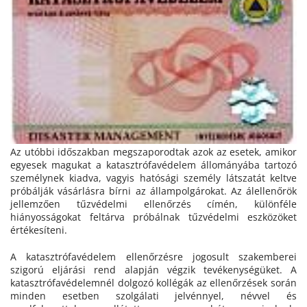
Az utóbbi időszakban megszaporodtak azok az esetek, amikor
egyesek magukat a katasztrófavédelem állományába tartozó
személynek kiadva, vagyis hatósági személy látszatát keltve
próbálják vásárlásra bírni az állampolgárokat. Az álellenőrök
jellemzően tűzvédelmi ellenőrzés címén, különféle
hiányosságokat feltárva próbálnak tűzvédelmi eszközöket
értékesíteni.
A katasztrófavédelem ellenőrzésre jogosult szakemberei
szigorú eljárási rend alapján végzik tevékenységüket. A
katasztrófavédelemnél dolgozó kollégák az ellenőrzések során
minden esetben szolgálati jelvénnyel, névvel és