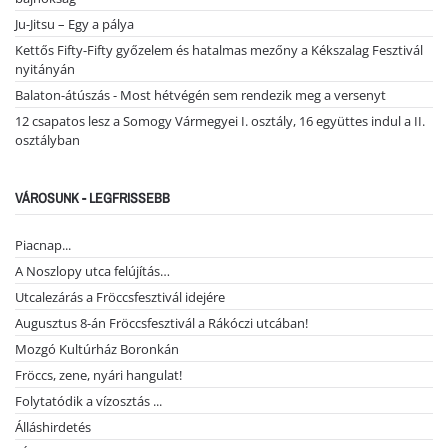
Ju-Jitsu – Egy a pálya
Kettős Fifty-Fifty győzelem és hatalmas mezőny a Kékszalag Fesztivál
nyitányán
Balaton-átúszás - Most hétvégén sem rendezik meg a versenyt
12 csapatos lesz a Somogy Vármegyei I. osztály, 16 együttes indul a II.
osztályban
VÁROSUNK - LEGFRISSEBB
Piacnap...
A Noszlopy utca felújítás…
Utcalezárás a Fröccsfesztivál idejére
Augusztus 8-án Fröccsfesztivál a Rákóczi utcában!
Mozgó Kultúrház Boronkán
Fröccs, zene, nyári hangulat!
Folytatódik a vízosztás ...
Álláshirdetés