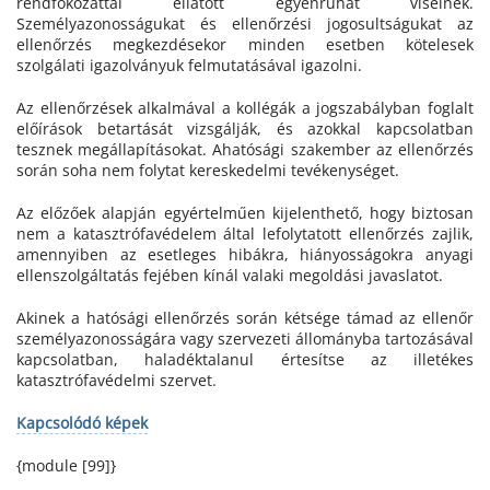
rendfokozattal ellátott egyenruhát viselnek.
Személyazonosságukat és ellenőrzési jogosultságukat az
ellenőrzés megkezdésekor minden esetben kötelesek
szolgálati igazolványuk felmutatásával igazolni.
Az ellenőrzések alkalmával a kollégák a jogszabályban foglalt
előírások betartását vizsgálják, és azokkal kapcsolatban
tesznek megállapításokat. Ahatósági szakember az ellenőrzés
során soha nem folytat kereskedelmi tevékenységet.
Az előzőek alapján egyértelműen kijelenthető, hogy biztosan
nem a katasztrófavédelem által lefolytatott ellenőrzés zajlik,
amennyiben az esetleges hibákra, hiányosságokra anyagi
ellenszolgáltatás fejében kínál valaki megoldási javaslatot.
Akinek a hatósági ellenőrzés során kétsége támad az ellenőr
személyazonosságára vagy szervezeti állományba tartozásával
kapcsolatban, haladéktalanul értesítse az illetékes
katasztrófavédelmi szervet.
Kapcsolódó képek
{module [99]}