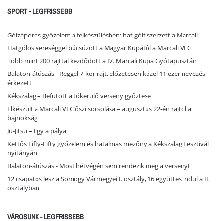
SPORT - LEGFRISSEBB
Gólzáporos győzelem a felkészülésben: hat gólt szerzett a Marcali
Hatgólos vereséggel búcsúzott a Magyar Kupától a Marcali VFC
Több mint 200 rajttal kezdődött a IV. Marcali Kupa Gyótapusztán
Balaton-átúszás - Reggel 7-kor rajt, előzetesen közel 11 ezer nevezés
érkezett
Kékszalag – Befutott a tókerülő verseny győztese
Elkészült a Marcali VFC őszi sorsolása – augusztus 22-én rajtol a
bajnokság
Ju-Jitsu – Egy a pálya
Kettős Fifty-Fifty győzelem és hatalmas mezőny a Kékszalag Fesztivál
nyitányán
Balaton-átúszás - Most hétvégén sem rendezik meg a versenyt
12 csapatos lesz a Somogy Vármegyei I. osztály, 16 együttes indul a II.
osztályban
VÁROSUNK - LEGFRISSEBB