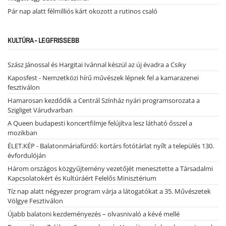
Pár nap alatt félmilliós kárt okozott a rutinos csaló
KULTÚRA - LEGFRISSEBB
Szász Jánossal és Hargitai Ivánnal készül az új évadra a Csiky
Kaposfest - Nemzetközi hírű művészek lépnek fel a kamarazenei
fesztiválon
Hamarosan kezdődik a Centrál Színház nyári programsorozata a
Szigliget Várudvarban
A Queen budapesti koncertfilmje felújítva lesz látható ősszel a
mozikban
ÉLET.KÉP - Balatonmáriafürdő: kortárs fotótárlat nyílt a település 130.
évfordulóján
Három országos közgyűjtemény vezetőjét menesztette a Társadalmi
Kapcsolatokért és Kultúráért Felelős Minisztérium
Tíz nap alatt négyezer program várja a látogatókat a 35. Művészetek
Völgye Fesztiválon
Újabb balatoni kezdeményezés – olvasnivaló a kévé mellé