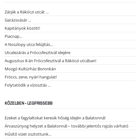
Zárják a Rákóczi utcát …
Garázsvásár …
Kapitányok között!
Piacnap...
A Noszlopy utca felújítás…
Utcalezárás a Fröccsfesztivál idejére
Augusztus 8-án Fröccsfesztivál a Rákóczi utcában!
Mozgó Kultúrház Boronkán
Fröccs, zene, nyári hangulat!
Folytatódik a vízosztás ...
KÖZELBEN - LEGFRISSEBB
Ezeket a fagylaltokat keresik hőség idején a Balatonnál
Árvaszúnyog helyzet a Balatonnál – további jelentős rajzás várható
Hűsítő vizet osztottunk...