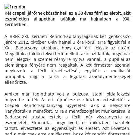
Két csepeli járőrnek köszönheti az a 30 éves férfi az életét, akit
eszméletlen állapotban találtak ma hajnalban a XXI.
kerületben.
A BRFK XXI. kerületi Rendőrkapitányságának két gépkocsizó
járőre 2012. október 6-án hajnal 3 óra körül arra figyelt fel a
XXI., Badacsonyi utcában, hogy egy férfi fekszik az utcán.
Megálltak a földön fekvő férfi mellett, akin azt látták, hogy már
nem lélegzik, a szemei résnyire nyitva vannak, a pupillái az
elemlámpa fényére nem reagáltak. A két őrmester azonnal
megkezdte a férfi újraélesztését, egyikük a mellkasát
pumpálta, míg a társa a légutak akadálymentességét
ellenőrizte.
Amikor már tapintható volt a pulzusa, stabil oldalfekvési
helyzetbe tették. A férfi újraélesztése közben értesítették a
Csepeli Rendőrkapitányság ügyeletét, akik a helyszínre
irányították a mentőket. Mire a mentőszolgálat munkatársai a
Badacsonyi utcába értek, a férfi már visszanyerte az
eszméletét. Elmondta, hogy ivott, és miközben hazafelé
tartott, elvesztette az egyensúlyát és elesett. Azt követően,
pedig már csak arra emlékezett, hogy két rendőr ébresztgeti