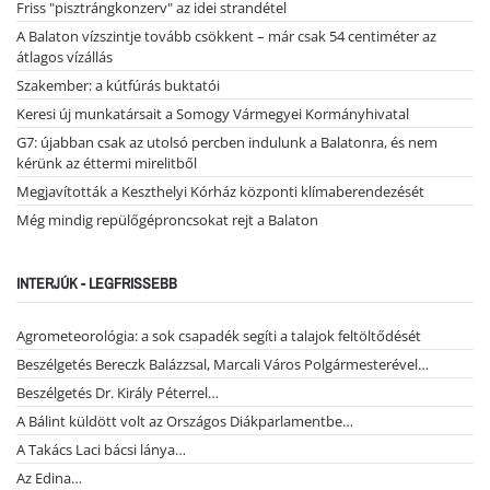
Friss "pisztrángkonzerv" az idei strandétel
A Balaton vízszintje tovább csökkent – már csak 54 centiméter az
átlagos vízállás
Szakember: a kútfúrás buktatói
Keresi új munkatársait a Somogy Vármegyei Kormányhivatal
G7: újabban csak az utolsó percben indulunk a Balatonra, és nem
kérünk az éttermi mirelitből
Megjavították a Keszthelyi Kórház központi klímaberendezését
Még mindig repülőgéproncsokat rejt a Balaton
INTERJÚK - LEGFRISSEBB
Agrometeorológia: a sok csapadék segíti a talajok feltöltődését
Beszélgetés Bereczk Balázzsal, Marcali Város Polgármesterével…
Beszélgetés Dr. Király Péterrel…
A Bálint küldött volt az Országos Diákparlamentbe…
A Takács Laci bácsi lánya…
Az Edina…