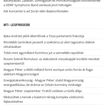
Baranyában, Zalában, Somogyban és Horvátországban koncerteznek
a DDRF Symphonic Band zenészei jövő hétvégén
Két koncertet is ad Zorán idén Balatonfüreden
MTI - LEGFRISSEBB
Baka Andrást jelöli államfőnek a Tisza parlamenti frakciója
Rövidebb tanórákat javasolt a szaktárca az alsó tagozatos diákok
oktatásában
Több mint egymilliárd forinthoz jut a sármelléki repülőtér
Ruszin-Szendi Romulusz: az alakulatok visszakapják korábbi nevüket
szeptembertől
Magyar Péter: a 6000 milliárd forint európai uniós forrás át fogja
alakítani Magyarországot
Energiatakarékosság - Magyar Péter: stabil Magyarország
energiaellátása, de drámai az Orbán-kormány öröksége
Magyar Péter: szeptember 15-étől csökken a tűzifa áfája
Elkészültek a tervek a balatoni térség komplex víziközmű-
fejlesztéséhez