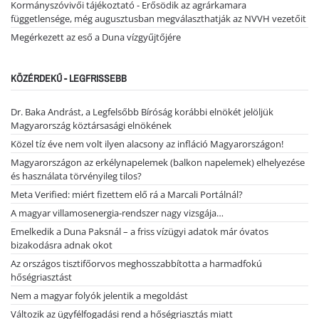
Kormányszóvivői tájékoztató - Erősödik az agrárkamara
függetlensége, még augusztusban megválaszthatják az NVVH vezetőit
Megérkezett az eső a Duna vízgyűjtőjére
KÖZÉRDEKŰ - LEGFRISSEBB
Dr. Baka Andrást, a Legfelsőbb Bíróság korábbi elnökét jelöljük
Magyarország köztársasági elnökének
Közel tíz éve nem volt ilyen alacsony az infláció Magyarországon!
Magyarországon az erkélynapelemek (balkon napelemek) elhelyezése
és használata törvényileg tilos?
Meta Verified: miért fizettem elő rá a Marcali Portálnál?
A magyar villamosenergia-rendszer nagy vizsgája…
Emelkedik a Duna Paksnál – a friss vízügyi adatok már óvatos
bizakodásra adnak okot
Az országos tisztifőorvos meghosszabbította a harmadfokú
hőségriasztást
Nem a magyar folyók jelentik a megoldást
Változik az ügyfélfogadási rend a hőségriasztás miatt