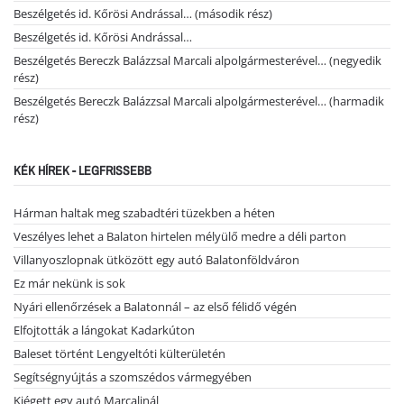
Beszélgetés id. Kőrösi Andrással… (második rész)
Beszélgetés id. Kőrösi Andrással…
Beszélgetés Bereczk Balázzsal Marcali alpolgármesterével… (negyedik
rész)
Beszélgetés Bereczk Balázzsal Marcali alpolgármesterével… (harmadik
rész)
KÉK HÍREK - LEGFRISSEBB
Hárman haltak meg szabadtéri tüzekben a héten
Veszélyes lehet a Balaton hirtelen mélyülő medre a déli parton
Villanyoszlopnak ütközött egy autó Balatonföldváron
Ez már nekünk is sok
Nyári ellenőrzések a Balatonnál – az első félidő végén
Elfojtották a lángokat Kadarkúton
Baleset történt Lengyeltóti külterületén
Segítségnyújtás a szomszédos vármegyében
Kiégett egy autó Marcalinál