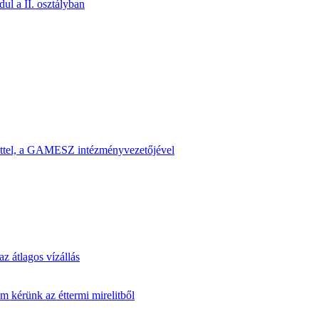
ul a II. osztályban
dettel, a GAMESZ intézményvezetőjével
z átlagos vízállás
m kérünk az éttermi mirelitből