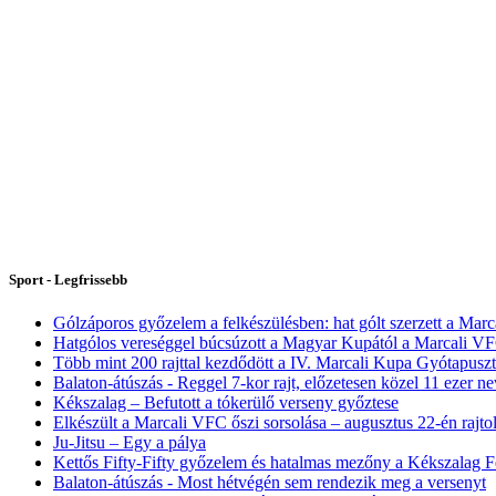
Sport - Legfrissebb
Gólzáporos győzelem a felkészülésben: hat gólt szerzett a Marc
Hatgólos vereséggel búcsúzott a Magyar Kupától a Marcali V
Több mint 200 rajttal kezdődött a IV. Marcali Kupa Gyótapusz
Balaton-átúszás - Reggel 7-kor rajt, előzetesen közel 11 ezer ne
Kékszalag – Befutott a tókerülő verseny győztese
Elkészült a Marcali VFC őszi sorsolása – augusztus 22-én rajto
Ju-Jitsu – Egy a pálya
Kettős Fifty-Fifty győzelem és hatalmas mezőny a Kékszalag F
Balaton-átúszás - Most hétvégén sem rendezik meg a versenyt