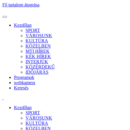
Fő tartalom átugrása
Kezdőlap
SPORT
VÁROSUNK
KULTÚRA
KÖZELBEN
MTI HÍREK
KÉK HÍREK
INTERJÚK
KÖZÉRDEKŰ
IDŐJÁRÁS
Programok
webkamera
Keresés
Kezdőlap
SPORT
VÁROSUNK
KULTÚRA
KÖZELBEN