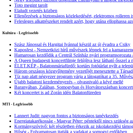
Toto megint tarolt
Elaludt vezetés közben
Ellenőrzések a biztonságos közlekedésért, elektromos rolleren i
Felesleges alkatrészeket rendelt azért, hogy utána ellophassa az
Kultúra - Legfrissebb
Szász Jánossal és Hargitai Ivánnal készül az új évadra a Csiky
Kaposfest - Nemzetközi hírű művészek lépnek fel a kamarazene
Hamarosan kezdődik a Centrál Színház nyári programsorozata 
A Queen budapesti koncertfilmje felújítva lesz látható ősszel a
ÉLET.KÉP - Balatonmáriafürdő: kortárs fotótárlat nyílt a telepü
Három országos közgyűjtemény vezetőjét menesztette a Társada
Tíz nap alatt négyezer program várja a látogatókat a 35. Művé
Újabb balatoni kezdeményezés – olvasnivaló a kévé mellé
Baranyában, Zalában, Somogyban és Horvátországban koncer
Két koncertet is ad Zorán idén Balatonfüreden
MTI - Legfrissebb
Lannert Judit: nagyon fontos a biztonságos tanévkezdés
Energiatakarékosság - Magyar Péter: péntektől nincs szükség a
Kormányszóvivő: két részletben érkezik az iskolakezdési támog
Hőség - Folyamatosan itatják a vadakat a somogyi erdőkben