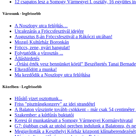
12 csapatos lesz a Somogy Vármegyei I. osztály, 16 együttes ind
Városunk - legfrissebb
A Noszlopy utca felújítás…
Utcalezárás a Fröccsfesztivál idejére
Augusztus 8-án Fröccsfesztivál a Rákóczi utcában!
Mozgó Kultúrház Boronkán
Fröccs, zene, nyári hangulat!
Folytatódik a vízosztás ...
Álláshirdetés
„Óriási érték vesz bennünket körül” Beszélgetés Tanai Berna
Elkezdődött a munka!
Ma kezdődik a Noszlopy utca felújítása
Közelben - Legfrissebb
Hűsítő vizet osztottunk...
Friss "pisztrángkonzerv" az idei strandétel
A Balaton vízszintje tovább csökkent – már csak 54 centiméter a
Szakember: a kútfúrás buktatói
Keresi új munkatársait a Somogy Vármegyei Kormányhivatal
G7: újabban csak az utolsó percben indulunk a Balatonra, és ne
Megjavították a Keszthelyi Kórház központi klímaberendezését