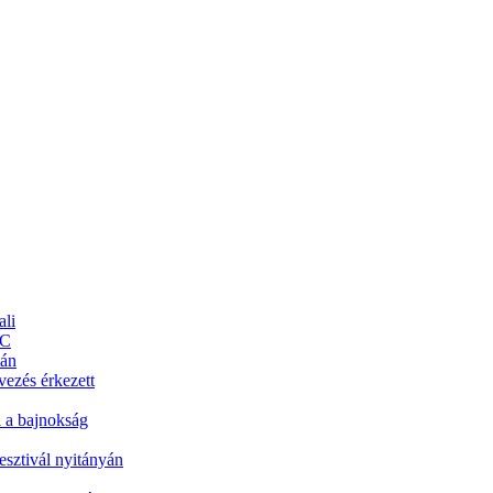
ali
FC
tán
vezés érkezett
l a bajnokság
esztivál nyitányán