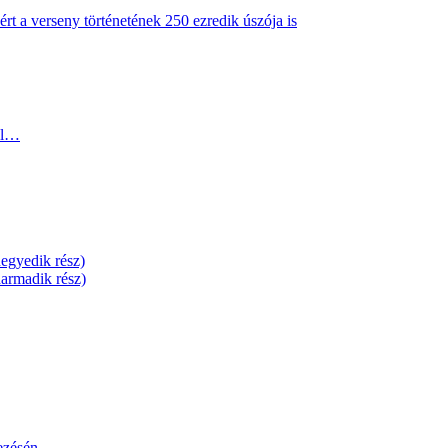
ért a verseny történetének 250 ezredik úszója is
el…
egyedik rész)
armadik rész)
ezésén