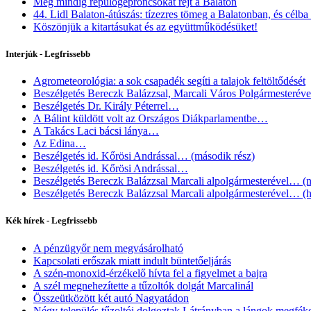
Még mindig repülőgéproncsokat rejt a Balaton
44. Lidl Balaton-átúszás: tízezres tömeg a Balatonban, és célba 
Köszönjük a kitartásukat és az együttműködésüket!
Interjúk - Legfrissebb
Agrometeorológia: a sok csapadék segíti a talajok feltöltődését
Beszélgetés Bereczk Balázzsal, Marcali Város Polgármesterév
Beszélgetés Dr. Király Péterrel…
A Bálint küldött volt az Országos Diákparlamentbe…
A Takács Laci bácsi lánya…
Az Edina…
Beszélgetés id. Kőrösi Andrással… (második rész)
Beszélgetés id. Kőrösi Andrással…
Beszélgetés Bereczk Balázzsal Marcali alpolgármesterével… (n
Beszélgetés Bereczk Balázzsal Marcali alpolgármesterével… (h
Kék hírek - Legfrissebb
A pénzügyőr nem megvásárolható
Kapcsolati erőszak miatt indult büntetőeljárás
A szén-monoxid-érzékelő hívta fel a figyelmet a bajra
A szél megnehezítette a tűzoltók dolgát Marcalinál
Összeütközött két autó Nagyatádon
Négy település tűzoltói dolgoztak Látrányban a lángok megfék