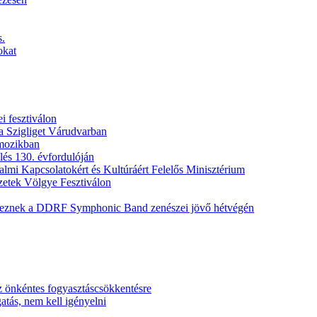
s.
okat
i fesztiválon
a Szigliget Várudvarban
 mozikban
lés 130. évfordulóján
lmi Kapcsolatokért és Kultúráért Felelős Minisztérium
szetek Völgye Fesztiválon
teznek a DDRF Symphonic Band zenészei jövő hétvégén
z önkéntes fogyasztáscsökkentésre
atás, nem kell igényelni