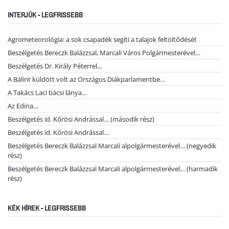
INTERJÚK - LEGFRISSEBB
Agrometeorológia: a sok csapadék segíti a talajok feltöltődését
Beszélgetés Bereczk Balázzsal, Marcali Város Polgármesterével…
Beszélgetés Dr. Király Péterrel…
A Bálint küldött volt az Országos Diákparlamentbe…
A Takács Laci bácsi lánya…
Az Edina…
Beszélgetés id. Kőrösi Andrással… (második rész)
Beszélgetés id. Kőrösi Andrással…
Beszélgetés Bereczk Balázzsal Marcali alpolgármesterével… (negyedik
rész)
Beszélgetés Bereczk Balázzsal Marcali alpolgármesterével… (harmadik
rész)
KÉK HÍREK - LEGFRISSEBB