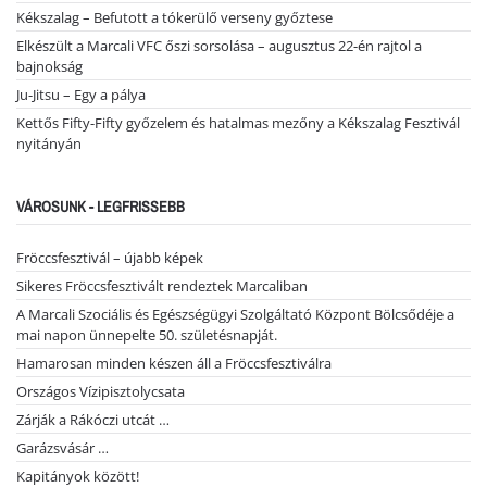
Kékszalag – Befutott a tókerülő verseny győztese
Elkészült a Marcali VFC őszi sorsolása – augusztus 22-én rajtol a
bajnokság
Ju-Jitsu – Egy a pálya
Kettős Fifty-Fifty győzelem és hatalmas mezőny a Kékszalag Fesztivál
nyitányán
VÁROSUNK - LEGFRISSEBB
Fröccsfesztivál – újabb képek
Sikeres Fröccsfesztivált rendeztek Marcaliban
A Marcali Szociális és Egészségügyi Szolgáltató Központ Bölcsődéje a
mai napon ünnepelte 50. születésnapját.
Hamarosan minden készen áll a Fröccsfesztiválra
Országos Vízipisztolycsata
Zárják a Rákóczi utcát …
Garázsvásár …
Kapitányok között!