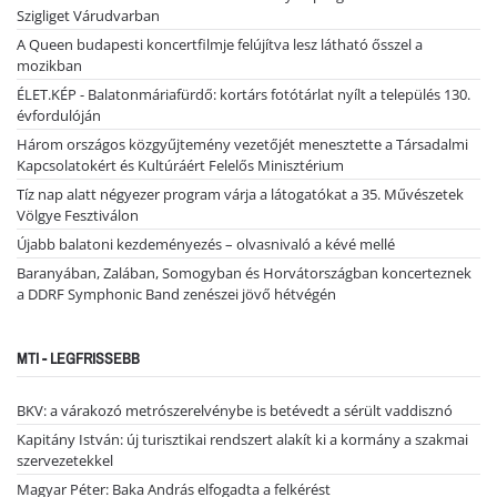
Szigliget Várudvarban
A Queen budapesti koncertfilmje felújítva lesz látható ősszel a
mozikban
ÉLET.KÉP - Balatonmáriafürdő: kortárs fotótárlat nyílt a település 130.
évfordulóján
Három országos közgyűjtemény vezetőjét menesztette a Társadalmi
Kapcsolatokért és Kultúráért Felelős Minisztérium
Tíz nap alatt négyezer program várja a látogatókat a 35. Művészetek
Völgye Fesztiválon
Újabb balatoni kezdeményezés – olvasnivaló a kévé mellé
Baranyában, Zalában, Somogyban és Horvátországban koncerteznek
a DDRF Symphonic Band zenészei jövő hétvégén
MTI - LEGFRISSEBB
BKV: a várakozó metrószerelvénybe is betévedt a sérült vaddisznó
Kapitány István: új turisztikai rendszert alakít ki a kormány a szakmai
szervezetekkel
Magyar Péter: Baka András elfogadta a felkérést