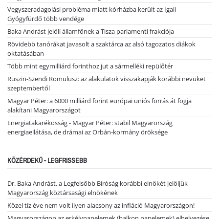
Vegyszeradagolási probléma miatt kórházba került az Igali
Gyógyfürdő több vendége
Baka Andrást jelöli államfőnek a Tisza parlamenti frakciója
Rövidebb tanórákat javasolt a szaktárca az alsó tagozatos diákok
oktatásában
Több mint egymilliárd forinthoz jut a sármelléki repülőtér
Ruszin-Szendi Romulusz: az alakulatok visszakapják korábbi nevüket
szeptembertől
Magyar Péter: a 6000 milliárd forint európai uniós forrás át fogja
alakítani Magyarországot
Energiatakarékosság - Magyar Péter: stabil Magyarország
energiaellátása, de drámai az Orbán-kormány öröksége
KÖZÉRDEKŰ - LEGFRISSEBB
Dr. Baka Andrást, a Legfelsőbb Bíróság korábbi elnökét jelöljük
Magyarország köztársasági elnökének
Közel tíz éve nem volt ilyen alacsony az infláció Magyarországon!
Magyarországon az erkélynapelemek (balkon napelemek) elhelyezése