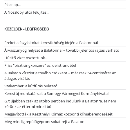
Piacnap...
A Noszlopy utca felújítás…
KÖZELBEN - LEGFRISSEBB
Ezeket a fagylaltokat keresik hőség idején a Balatonnál
Árvaszúnyog helyzet a Balatonnál – további jelentős rajzás várható
Hűsítő vizet osztottunk...
Friss "pisztrángkonzerv" az idei strandétel
A Balaton vízszintje tovább csökkent – már csak 54 centiméter az
átlagos vízállás
Szakember: a kútfúrás buktatói
Keresi új munkatársait a Somogy Vármegyei Kormányhivatal
G7: újabban csak az utolsó percben indulunk a Balatonra, és nem
kérünk az éttermi mirelitből
Megjavították a Keszthelyi Kórház központi klímaberendezését
Még mindig repülőgéproncsokat rejt a Balaton