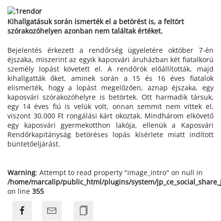
Kihallgatásuk során ismerték el a betörést is, a feltört
szórakozóhelyen azonban nem találtak értéket.
Bejelentés érkezett a rendőrség ügyeletére október 7-én
éjszaka, miszerint az egyik kaposvári áruházban két fiatalkorú
személy lopást követett el. A rendőrök előállították, majd
kihallgatták őket, aminek során a 15 és 16 éves fiatalok
elismerték, hogy a lopást megelőzően, aznap éjszaka, egy
kaposvári szórakozóhelyre is betörtek. Ott harmadik társuk,
egy 14 éves fiú is velük volt, onnan semmit nem vittek el,
viszont 30.000 Ft rongálási kárt okoztak. Mindhárom elkövető
egy kaposvári gyermekotthon lakója, ellenük a Kaposvári
Rendőrkapitányság betöréses lopás kísérlete miatt indított
büntetőeljárást.
Warning
: Attempt to read property "image_intro" on null in
/home/marcalip/public_html/plugins/system/jp_ce_social_share
on line
355