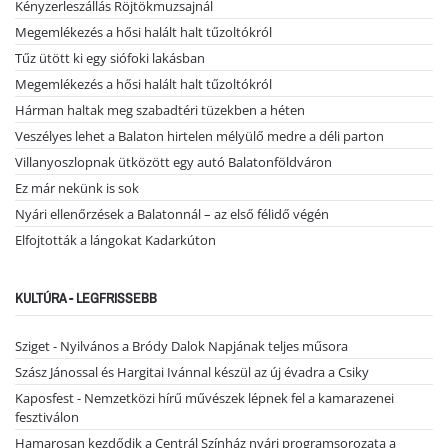
Kényzerleszállás Röjtökmuzsajnál
Megemlékezés a hősi halált halt tűzoltókról
Tűz ütött ki egy siófoki lakásban
Megemlékezés a hősi halált halt tűzoltókról
Hárman haltak meg szabadtéri tüzekben a héten
Veszélyes lehet a Balaton hirtelen mélyülő medre a déli parton
Villanyoszlopnak ütközött egy autó Balatonföldváron
Ez már nekünk is sok
Nyári ellenőrzések a Balatonnál – az első félidő végén
Elfojtották a lángokat Kadarkúton
KULTÚRA - LEGFRISSEBB
Sziget - Nyilvános a Bródy Dalok Napjának teljes műsora
Szász Jánossal és Hargitai Ivánnal készül az új évadra a Csiky
Kaposfest - Nemzetközi hírű művészek lépnek fel a kamarazenei
fesztiválon
Hamarosan kezdődik a Centrál Színház nyári programsorozata a