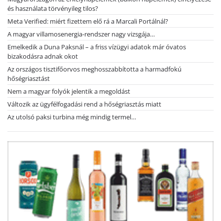
és használata törvényileg tilos?
Meta Verified: miért fizettem elő rá a Marcali Portálnál?
A magyar villamosenergia-rendszer nagy vizsgája…
Emelkedik a Duna Paksnál – a friss vízügyi adatok már óvatos
bizakodásra adnak okot
Az országos tisztifőorvos meghosszabbította a harmadfokú
hőségriasztást
Nem a magyar folyók jelentik a megoldást
Változik az ügyfélfogadási rend a hőségriasztás miatt
Az utolsó paksi turbina még mindig termel…