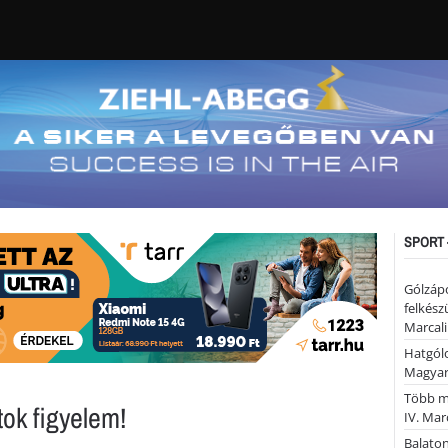
SPORT 
Gólzáp
felkész
Marcali
Hatgólo
Magyar
Több mi
ok figyelem!
IV. Mar
Balaton