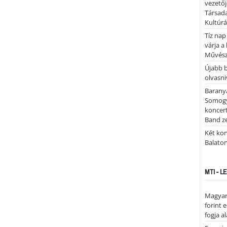
vezetőj
Társada
Kultúrá
Tíz nap
várja a
Művész
Újabb 
olvasni
Barany
Somogy
koncer
Band z
Két kon
Balato
MTI - 
Magyar 
forint 
fogja a