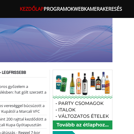
KEZDŐLAP
PROGRAMOK
WEBKAMERA
KERESÉS
- LEGFRISSEBB
oros győzelem a
ülésben: hat gólt szerzett a
s vereséggel búcsúzott a
 Kupától a Marcali VFC
nt 200 rajttal kezdődött a
cali Kupa Gyótapusztán
-átúszás - Reggel 7-kor