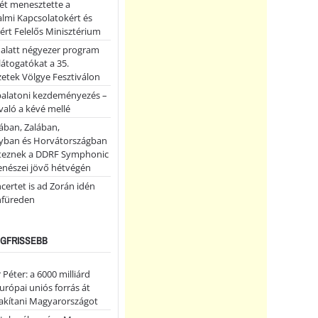
ét menesztette a
lmi Kapcsolatokért és
ért Felelős Minisztérium
 alatt négyezer program
 látogatókat a 35.
etek Völgye Fesztiválon
balatoni kezdeményezés –
való a kévé mellé
ában, Zalában,
ban és Horvátországban
teznek a DDRF Symphonic
enészei jövő hétvégén
certet is ad Zorán idén
nfüreden
LEGFRISSEBB
Péter: a 6000 milliárd
európai uniós forrás át
lakítani Magyarországot