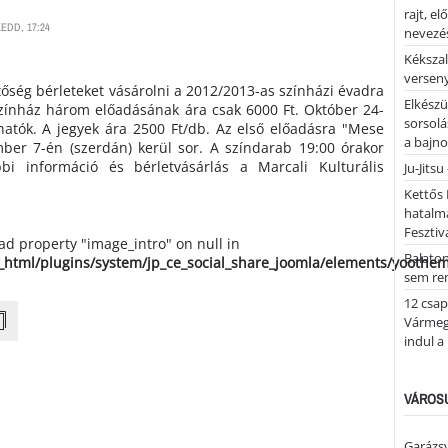
rajt, e
EDD, 17:24
nevezés
Kékszal
versen
tőség bérleteket vásárolni a 2012/2013-as színházi évadra
Elkészü
Színház három előadásának ára csak 6000 Ft. Október 24-
sorsolá
hatók. A jegyek ára 2500 Ft/db. Az első előadásra "Mese
a bajn
er 7-én (szerdán) kerül sor. A színdarab 19:00 órakor
bi információ és bérletvásárlás a Marcali Kulturális
Ju-Jitsu
Kettős 
hatalm
Fesztiv
ead property "image_intro" on null in
Balato
_html/plugins/system/jp_ce_social_share_joomla/elements/yoothe
sem re
12 csap
Vármegy
indul a
VÁROSU
Garázs