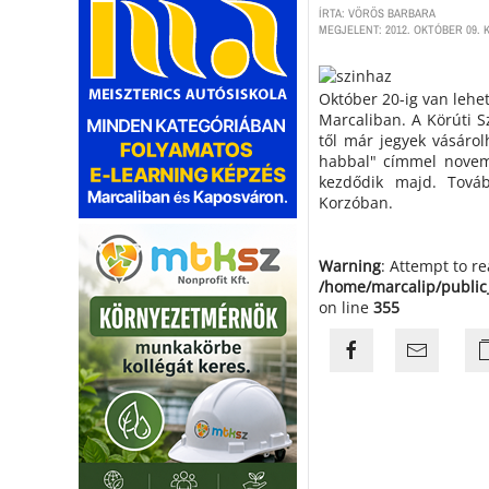
ÍRTA: VÖRÖS BARBARA
MEGJELENT: 2012. OKTÓBER 09. K
Október 20-ig van lehe
Marcaliban. A Körúti 
től már jegyek vásárol
habbal" címmel novemb
kezdődik majd. Továb
Korzóban.
Warning
: Attempt to r
/home/marcalip/public
on line
355