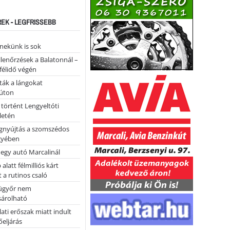
REK - LEGFRISSEBB
nekünk is sok
llenőrzések a Balatonnál –
 félidő végén
tták a lángokat
úton
 történt Lengyeltóti
letén
égnyújtás a szomszédos
gyében
 egy autó Marcalinál
alatt félmilliós kárt
 a rutinos csaló
ügyőr nem
árolható
ati erőszak miatt indult
eljárás