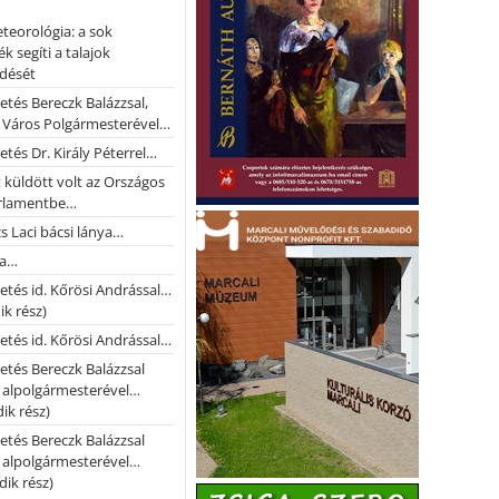
teorológia: a sok
k segíti a talajok
ődését
etés Bereczk Balázzsal,
i Város Polgármesterével…
etés Dr. Király Péterrel…
t küldött volt az Országos
rlamentbe…
s Laci bácsi lánya…
na…
etés id. Kőrösi Andrással…
k rész)
etés id. Kőrösi Andrással…
etés Bereczk Balázzsal
i alpolgármesterével…
ik rész)
etés Bereczk Balázzsal
i alpolgármesterével…
ik rész)