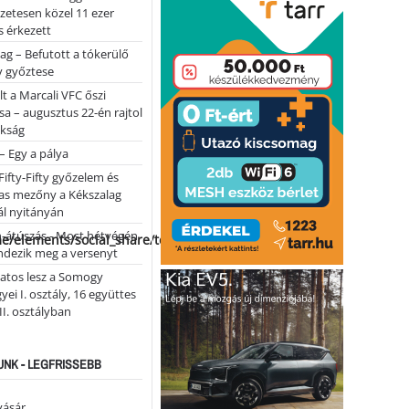
lőzetesen közel 11 ezer
 érkezett
ag – Befutott a tókerülő
y győztese
lt a Marcali VFC őszi
sa – augusztus 22-én rajtol
okság
 – Egy a pálya
Fifty-Fifty győzelem és
as mezőny a Kékszalag
ál nyitányán
n-átúszás - Most hétvégén
me/elements/social_share/templates/template.php
ndezik meg a versenyt
atos lesz a Somogy
ei I. osztály, 16 együttes
 II. osztályban
NK - LEGFRISSEBB
vásár …