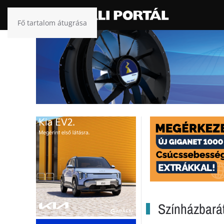
Fő tartalom átugrása
Színházbarát