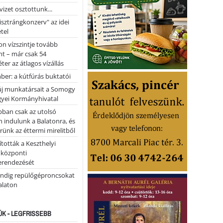
vizet osztottunk...
pisztrángkonzerv" az idei
tel
on vízszintje tovább
t – már csak 54
ter az átlagos vízállás
er: a kútfúrás buktatói
 új munkatársait a Somogy
yei Kormányhivatal
bban csak az utolsó
 indulunk a Balatonra, és
ünk az éttermi mirelitből
tották a Keszthelyi
 központi
erendezését
ndig repülőgéproncsokat
Balaton
ÚK - LEGFRISSEBB