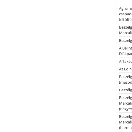
Agrome
csapadé
feltölt
Beszélg
Marcal
Beszélg
A Bálin
Diákpa
A Takác
Az Edi
Beszélg
(másodi
Beszélg
Beszélg
Marcal
(negyed
Beszélg
Marcal
(harmad