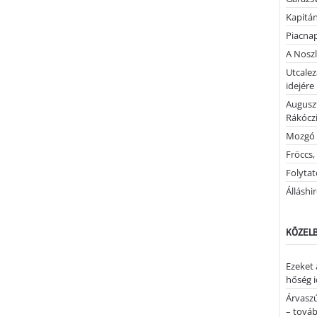
Kapitán
Piacnap
A Noszl
Utcalez
idejére
Auguszt
Rákóczi
Mozgó 
Fröccs,
Folytató
Álláshi
KÖZELB
Ezeket 
hőség i
Árvaszú
– továb