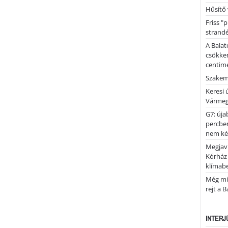
Hűsítő 
Friss "
strandé
A Balat
csökken
centimé
Szakemb
Keresi
Vármeg
G7: úja
percben
nem kér
Megjaví
Kórház
klímab
Még mi
rejt a 
INTERJ