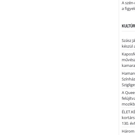
A szén-
a figye
KULTÚR
Szász J
készül 
Kaposfe
művésze
kamaraz
Hamaro
Színhá
Sziglig
A Quee
felújítv
mozik
ÉLET.KÉ
kortárs
130. év
Három 