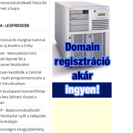
monoxid-érzékelő hívta fel
lmet a bajra
A - LEGFRISSEBB
ánossal és Hargitai Ivánnal
az új évadra a Csiky
st - Nemzetközi hírű
k lépnek fel a
enei fesztiválon
san kezdődik a Centrál
z nyári programsorozata a
et Várudvarban
n budapesti koncertfilmje
a lesz látható ősszel a
ban
P - Balatonmáriafürdő:
 fotótárlat nyílt a település
fordulóján
országos közgyűjtemény