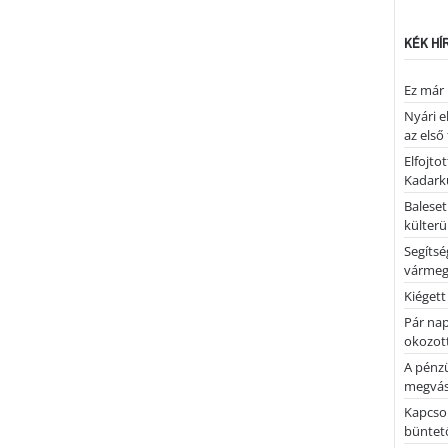
KÉK HÍ
Ez már 
Nyári e
az első
Elfojto
Kadark
Baleset
külterü
Segíts
várme
Kiégett
Pár nap 
okozott
A pénz
megvás
Kapcsol
büntető