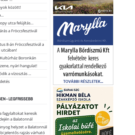
yok között!
...
opy utca felújítás…
árás a Fröccsfesztivál
us 8-án Fröccsfesztivál a
 utcában!
Kultúrház Boronkán
 zene, nyári hangulat!
dik a vízosztás ...
rdetés
EN - LEGFRISSEBB
a fagylaltokat keresik
dején a Balatonnál
nyog helyzet a Balatonnál
bi jelentős rajzás várható