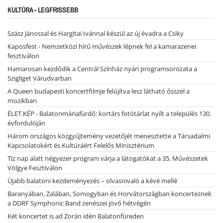
KULTÚRA - LEGFRISSEBB
Szász Jánossal és Hargitai Ivánnal készül az új évadra a Csiky
Kaposfest - Nemzetközi hírű művészek lépnek fel a kamarazenei
fesztiválon
Hamarosan kezdődik a Centrál Színház nyári programsorozata a
Szigliget Várudvarban
A Queen budapesti koncertfilmje felújítva lesz látható ősszel a
mozikban
ÉLET.KÉP - Balatonmáriafürdő: kortárs fotótárlat nyílt a település 130.
évfordulóján
Három országos közgyűjtemény vezetőjét menesztette a Társadalmi
Kapcsolatokért és Kultúráért Felelős Minisztérium
Tíz nap alatt négyezer program várja a látogatókat a 35. Művészetek
Völgye Fesztiválon
Újabb balatoni kezdeményezés – olvasnivaló a kévé mellé
Baranyában, Zalában, Somogyban és Horvátországban koncerteznek
a DDRF Symphonic Band zenészei jövő hétvégén
Két koncertet is ad Zorán idén Balatonfüreden