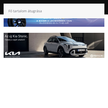
Fő tartalom átugrása