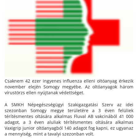
Csaknem 42 ezer ingyenes influenza elleni oltóanyag érkezik
november elején Somogy megyébe. Az oltóanyagok három
vírustörzs ellen nyújtanak védettséget.
A SMKH Népegészségügyi Szakigazgatási Szerv az idei
szezonban Somogy megye területére a 3 éven felüliek
térítésmentes oltására alkalmas Fluval AB vakcinából 41 000
adagot, a 3 éven aluliak térítésmentes oltására alkalmas
Vaxigrip junior oltóanyagból 140 adagot fog kapni, ez ugyanaz
a mennyiség, mint a tavalyi szezonban volt.