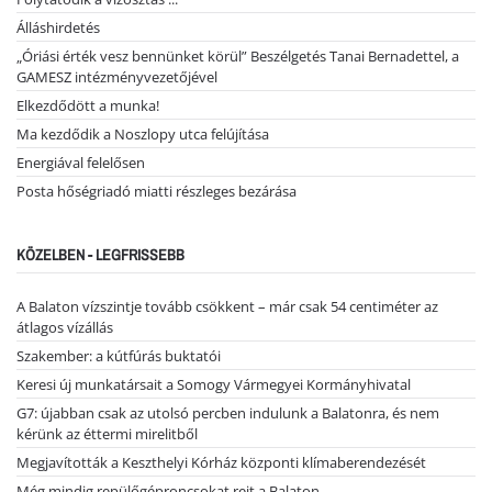
Álláshirdetés
„Óriási érték vesz bennünket körül” Beszélgetés Tanai Bernadettel, a
GAMESZ intézményvezetőjével
Elkezdődött a munka!
Ma kezdődik a Noszlopy utca felújítása
Energiával felelősen
Posta hőségriadó miatti részleges bezárása
KÖZELBEN - LEGFRISSEBB
A Balaton vízszintje tovább csökkent – már csak 54 centiméter az
átlagos vízállás
Szakember: a kútfúrás buktatói
Keresi új munkatársait a Somogy Vármegyei Kormányhivatal
G7: újabban csak az utolsó percben indulunk a Balatonra, és nem
kérünk az éttermi mirelitből
Megjavították a Keszthelyi Kórház központi klímaberendezését
Még mindig repülőgéproncsokat rejt a Balaton