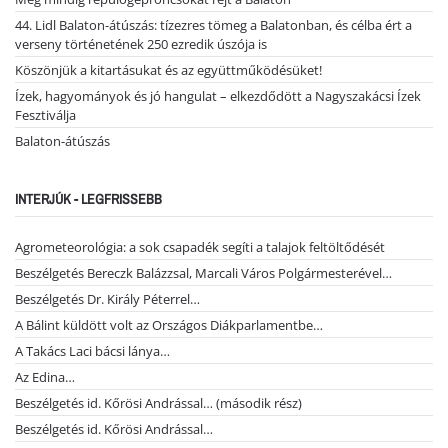
44. Lidl Balaton-átúszás: tízezres tömeg a Balatonban, és célba ért a
verseny történetének 250 ezredik úszója is
Köszönjük a kitartásukat és az együttműködésüket!
Ízek, hagyományok és jó hangulat – elkezdődött a Nagyszakácsi Ízek
Fesztiválja
Balaton-átúszás
INTERJÚK - LEGFRISSEBB
Agrometeorológia: a sok csapadék segíti a talajok feltöltődését
Beszélgetés Bereczk Balázzsal, Marcali Város Polgármesterével…
Beszélgetés Dr. Király Péterrel…
A Bálint küldött volt az Országos Diákparlamentbe…
A Takács Laci bácsi lánya…
Az Edina…
Beszélgetés id. Kőrösi Andrással… (második rész)
Beszélgetés id. Kőrösi Andrással…