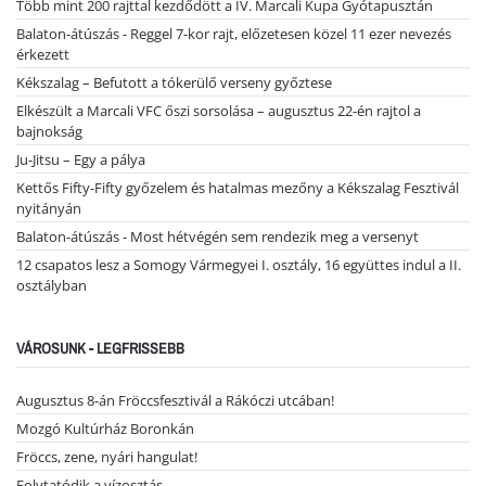
Több mint 200 rajttal kezdődött a IV. Marcali Kupa Gyótapusztán
Balaton-átúszás - Reggel 7-kor rajt, előzetesen közel 11 ezer nevezés
érkezett
Kékszalag – Befutott a tókerülő verseny győztese
Elkészült a Marcali VFC őszi sorsolása – augusztus 22-én rajtol a
bajnokság
Ju-Jitsu – Egy a pálya
Kettős Fifty-Fifty győzelem és hatalmas mezőny a Kékszalag Fesztivál
nyitányán
Balaton-átúszás - Most hétvégén sem rendezik meg a versenyt
12 csapatos lesz a Somogy Vármegyei I. osztály, 16 együttes indul a II.
osztályban
VÁROSUNK - LEGFRISSEBB
Augusztus 8-án Fröccsfesztivál a Rákóczi utcában!
Mozgó Kultúrház Boronkán
Fröccs, zene, nyári hangulat!
Folytatódik a vízosztás ...