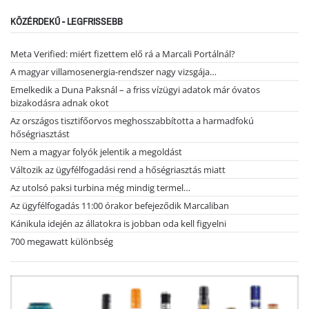
KÖZÉRDEKŰ - LEGFRISSEBB
Meta Verified: miért fizettem elő rá a Marcali Portálnál?
A magyar villamosenergia-rendszer nagy vizsgája…
Emelkedik a Duna Paksnál – a friss vízügyi adatok már óvatos
bizakodásra adnak okot
Az országos tisztifőorvos meghosszabbította a harmadfokú
hőségriasztást
Nem a magyar folyók jelentik a megoldást
Változik az ügyfélfogadási rend a hőségriasztás miatt
Az utolsó paksi turbina még mindig termel…
Az ügyfélfogadás 11:00 órakor befejeződik Marcaliban
Kánikula idején az állatokra is jobban oda kell figyelni
700 megawatt különbség