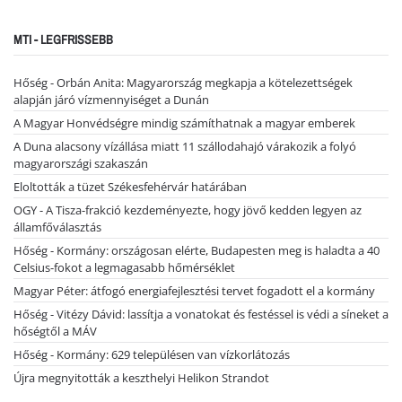
MTI - LEGFRISSEBB
Hőség - Orbán Anita: Magyarország megkapja a kötelezettségek
alapján járó vízmennyiséget a Dunán
A Magyar Honvédségre mindig számíthatnak a magyar emberek
A Duna alacsony vízállása miatt 11 szállodahajó várakozik a folyó
magyarországi szakaszán
Eloltották a tüzet Székesfehérvár határában
OGY - A Tisza-frakció kezdeményezte, hogy jövő kedden legyen az
államfőválasztás
Hőség - Kormány: országosan elérte, Budapesten meg is haladta a 40
Celsius-fokot a legmagasabb hőmérséklet
Magyar Péter: átfogó energiafejlesztési tervet fogadott el a kormány
Hőség - Vitézy Dávid: lassítja a vonatokat és festéssel is védi a síneket a
hőségtől a MÁV
Hőség - Kormány: 629 településen van vízkorlátozás
Újra megnyitották a keszthelyi Helikon Strandot