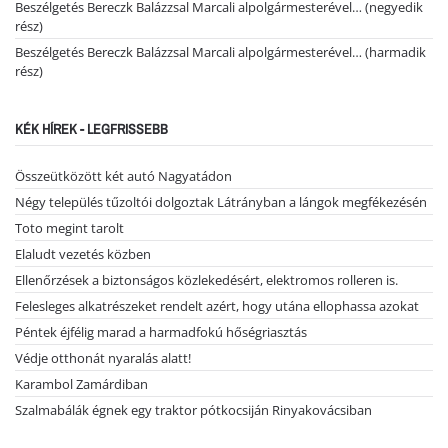
Beszélgetés Bereczk Balázzsal Marcali alpolgármesterével… (negyedik
rész)
Beszélgetés Bereczk Balázzsal Marcali alpolgármesterével… (harmadik
rész)
KÉK HÍREK - LEGFRISSEBB
Összeütközött két autó Nagyatádon
Négy település tűzoltói dolgoztak Látrányban a lángok megfékezésén
Toto megint tarolt
Elaludt vezetés közben
Ellenőrzések a biztonságos közlekedésért, elektromos rolleren is.
Felesleges alkatrészeket rendelt azért, hogy utána ellophassa azokat
Péntek éjfélig marad a harmadfokú hőségriasztás
Védje otthonát nyaralás alatt!
Karambol Zamárdiban
Szalmabálák égnek egy traktor pótkocsiján Rinyakovácsiban