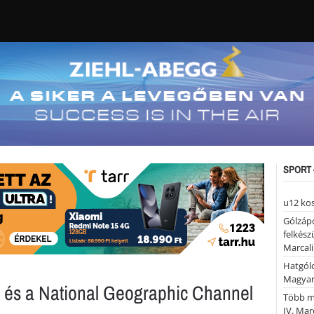
SPORT 
u12 ko
Gólzáp
felkész
Marcali
Hatgólo
Magyar
és a National Geographic Channel
Több mi
IV. Mar