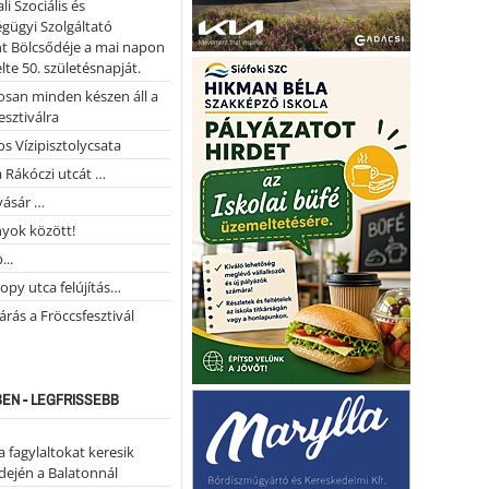
li Szociális és
gügyi Szolgáltató
t Bölcsődéje a mai napon
te 50. születésnapját.
san minden készen áll a
esztiválra
s Vízipisztolycsata
a Rákóczi utcát …
vásár …
yok között!
...
opy utca felújítás…
árás a Fröccsfesztivál
EN - LEGFRISSEBB
a fagylaltokat keresik
dején a Balatonnál