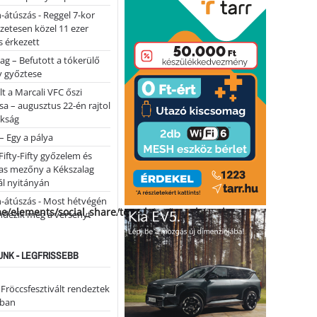
-átúszás - Reggel 7-kor
lőzetesen közel 11 ezer
 érkezett
ag – Befutott a tókerülő
y győztese
lt a Marcali VFC őszi
sa – augusztus 22-én rajtol
okság
 – Egy a pálya
Fifty-Fifty győzelem és
as mezőny a Kékszalag
ál nyitányán
n-átúszás - Most hétvégén
me/elements/social_share/templates/template.php
ndezik meg a versenyt
NK - LEGFRISSEBB
 Fröccsfesztivált rendeztek
iban