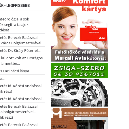
ÚK - LEGFRISSEBB
teorológia: a sok
k segíti a talajok
ődését
etés Bereczk Balázzsal,
i Város Polgármesterével…
etés Dr. Király Péterrel…
t küldött volt az Országos
rlamentbe…
s Laci bácsi lánya…
na…
etés id. Kőrösi Andrással…
k rész)
etés id. Kőrösi Andrással…
etés Bereczk Balázzsal
i alpolgármesterével…
ik rész)
etés Bereczk Balázzsal