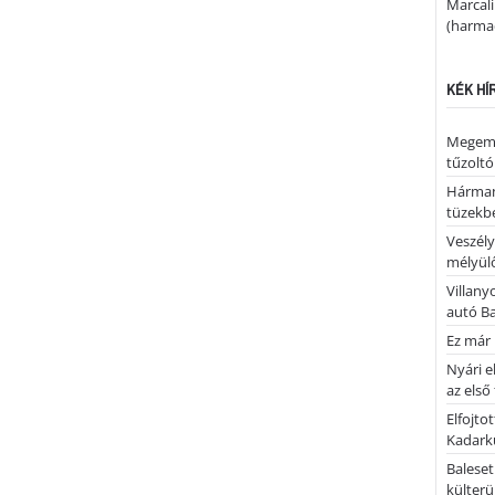
Marcal
(harmad
KÉK HÍ
Megemlé
tűzoltó
Hárman
tüzekb
Veszély
mélyülő
Villany
autó B
Ez már 
Nyári e
az első
Elfojto
Kadark
Baleset
külterü