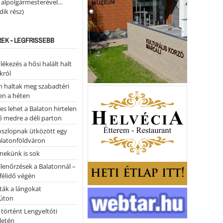
i alpolgármesterével…
ik rész)
REK - LEGFRISSEBB
kezés a hősi halált halt
król
 haltak meg szabadtéri
en a héten
es lehet a Balaton hirtelen
 medre a déli parton
oszlopnak ütközött egy
alatonföldváron
nekünk is sok
llenőrzések a Balatonnál –
 félidő végén
tták a lángokat
úton
 történt Lengyeltóti
letén