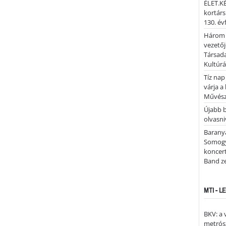
ÉLET.KÉ
kortárs
130. év
Három 
vezetőj
Társada
Kultúrá
Tíz nap
várja a
Művész
Újabb 
olvasni
Barany
Somogy
koncer
Band z
MTI - 
BKV: a
metrósz