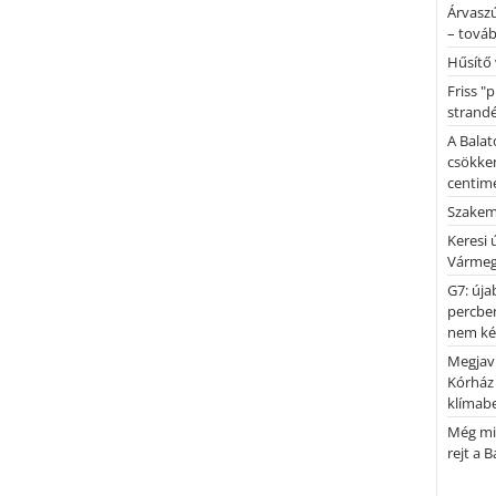
Árvaszú
– továb
Hűsítő 
Friss "
strandé
A Balat
csökken
centimé
Szakemb
Keresi
Vármeg
G7: úja
percben
nem kér
Megjaví
Kórház
klímab
Még mi
rejt a 