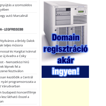
égnyújtás a szomszédos
gyében
 egy autó Marcalinál
A - LEGFRISSEBB
- Nyilvános a Bródy Dalok
ak teljes műsora
ánossal és Hargitai Ivánnal
az új évadra a Csiky
st - Nemzetközi hírű
k lépnek fel a
enei fesztiválon
san kezdődik a Centrál
z nyári programsorozata a
et Várudvarban
n budapesti koncertfilmje
a lesz látható ősszel a
ban