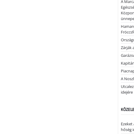
A Marca
Egészsé
Közpon
ünnepel
Hamaro
Fröccsf
Országo
Zárják 
Garázs
Kapitán
Piacnap
A Noszl
Utcalez
idejére
KÖZELB
Ezeket 
hőség i