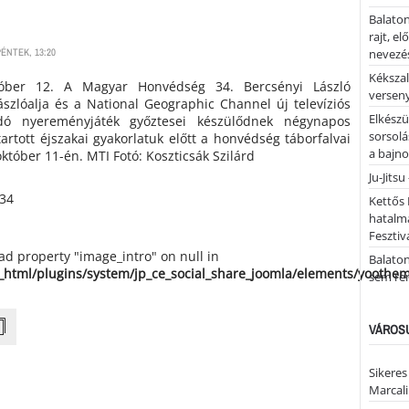
Balaton
rajt, e
ÉNTEK, 13:20
nevezés
Kékszal
któber 12. A Magyar Honvédség 34. Bercsényi László
versen
szlóalja és a National Geographic Channel új televíziós
Elkészü
ódó nyereményjáték győztesei készülődnek négynapos
sorsolá
artott éjszakai gyakorlatuk előtt a honvédség táborfalvai
a bajn
któber 11-én. MTI Fotó: Koszticsák Szilárd
Ju-Jitsu
Kettős 
hatalm
Fesztiv
ead property "image_intro" on null in
Balato
_html/plugins/system/jp_ce_social_share_joomla/elements/yoothe
sem re
VÁROSU
Sikeres
Marcal