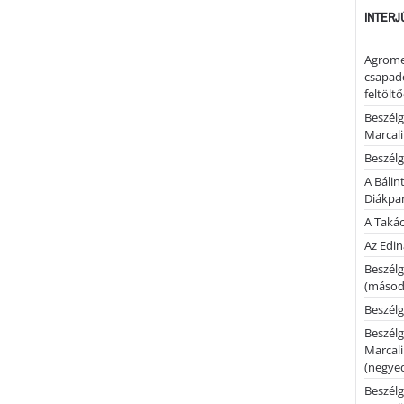
INTERJ
Agrome
csapadé
feltölt
Beszélg
Marcal
Beszélg
A Bálin
Diákpa
A Takác
Az Edi
Beszélg
(másodi
Beszélg
Beszélg
Marcal
(negyed
Beszélg