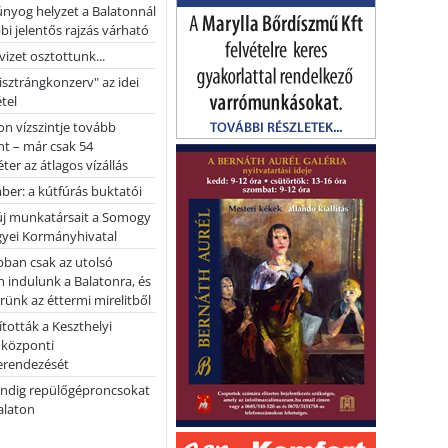
nyog helyzet a Balatonnál
bi jelentős rajzás várható
vizet osztottunk...
pisztrángkonzerv" az idei
tel
on vízszintje tovább
t – már csak 54
ter az átlagos vízállás
er: a kútfúrás buktatói
 új munkatársait a Somogy
yei Kormányhivatal
bban csak az utolsó
 indulunk a Balatonra, és
ünk az éttermi mirelitből
tották a Keszthelyi
 központi
erendezését
ndig repülőgéproncsokat
Balaton