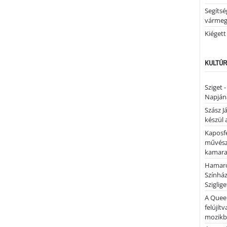
Segíts
várme
Kiégett
KULTÚR
Sziget 
Napján
Szász J
készül 
Kaposfe
művésze
kamaraz
Hamaro
Színhá
Sziglig
A Quee
felújítv
mozik