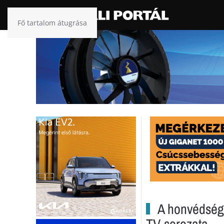
Fő tartalom átugrása
A honvédség 
TV-sorozata