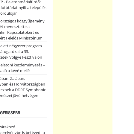
P - Balatonmáriafürdő:
 fotótárlat nyílt a település
fordulóján
országos közgyűjtemény
ét menesztette a
lmi Kapcsolatokért és
ért Felelős Minisztérium
 alatt négyezer program
 látogatókat a 35.
etek Völgye Fesztiválon
balatoni kezdeményezés –
való a kévé mellé
ában, Zalában,
ban és Horvátországban
teznek a DDRF Symphonic
enészei jövő hétvégén
LEGFRISSEBB
 várakozó
erelvénybe is betévedt a