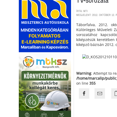
ÍRTA: MTI
MEGJELENT: 2012. OKTÓBER 12. P
Táborfalva, 2012. o
Különleges Műveleti Zá
sorozatához kapcsol
kiképzésük keretében t
kiképző bázisán 2012. o
Warning
: Attempt to r
/home/marcalip/public
on line
355