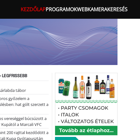
KEZDŐLAP
PROGRAMOK
WEBKAMERA
KERESÉS
- LEGFRISSEBB
sárlabda tábor
oros győzelem a
ülésben: hat gólt szerzett a
s vereséggel búcsúzott a
 Kupától a Marcali VFC
nt 200 rajttal kezdődött a
cali Kupa Gyótapusztán