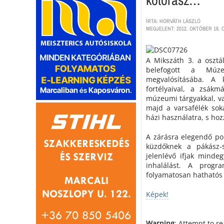
ÍRTA: HORVÁTH LÁSZLÓ
MEGJELENT: 2012. OKTÓBER 18. 
A Mikszáth 3. a osztá
belefogott a Múz
megvalósításába. A 
fortélyaival, a zsákm
múzeumi tárgyakkal, va
majd a varsafélék sok
házi használatra, s ho
A zárásra elegendő poh
küzdőknek a pákász-sz
jelenlévő ifjak mindeg
inhalálást. A prog
folyamatosan hathatós 
Képek!
Warning
: Attempt to r