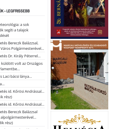
ÚK - LEGFRISSEBB
teorológia: a sok
k segíti a talajok
ődését
etés Bereczk Balázzsal,
i Város Polgármesterével…
etés Dr. Király Péterrel…
t küldött volt az Országos
rlamentbe…
s Laci bácsi lánya…
na…
etés id. Kőrösi Andrással…
k rész)
etés id. Kőrösi Andrással…
etés Bereczk Balázzsal
i alpolgármesterével…
ik rész)