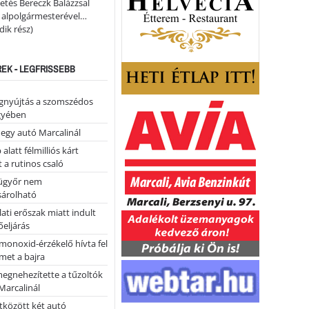
etés Bereczk Balázzsal
i alpolgármesterével…
ik rész)
REK - LEGFRISSEBB
égnyújtás a szomszédos
gyében
 egy autó Marcalinál
alatt félmilliós kárt
 a rutinos csaló
ügyőr nem
árolható
ati erőszak miatt indult
eljárás
monoxid-érzékelő hívta fel
lmet a bajra
megnehezítette a tűzoltók
Marcalinál
tközött két autó