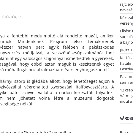
rajt, e
nevezés
CSÜTÖRTÖK, 07:51
Kékszal
versen
Elkészü
lya a fentebbi modulmottó alá rendelte magát, amikor
sorsolá
eumok Mindenkinek Program első témakörének
a bajn
kétszer hatvan perc egyik felében a pákászkodás
Ju-Jitsu
ányszerzés módjaival, a vesszőből-zsúpszalmából font
Kettős 
lamint egy valóságos szigonnyal ismerkedtek a gyerekek,
hatalm
aságával, hogy ebből aztán maguk is készítsenek egyet
Fesztiv
zzá műhalfogáshoz alkalmazható "versenyhorgászbotot".
Balato
árnyi szörp is glédába állott, hogy lehetőséget adjon a
sem re
ívószállal végrehajtott gyorsasági italfogyasztásra. A
12 csap
yike bátor szívvel vállalta a nádon keresztüli folyadék-
Vármegy
ram nem jöhetett volna létre a múzeumi dolgozók
indul a
segítsége nélkül!
VÁROSU
ead property "image_intro" on null in
Piacnap