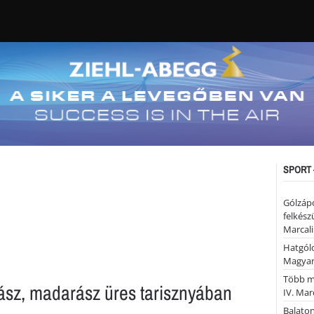
SPORT 
Gólzáp
felkész
Marcali
Hatgólo
Magyar
Több mi
ász, madarász üres tarisznyában
IV. Mar
Balaton