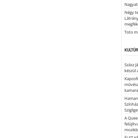
Nagya
Négy te
Látrán
megfék
Toto me
KULTÚR
Szász J
készül 
Kaposfe
művésze
kamaraz
Hamaro
Színhá
Sziglig
A Quee
felújítv
mozik
ÉLET.KÉ