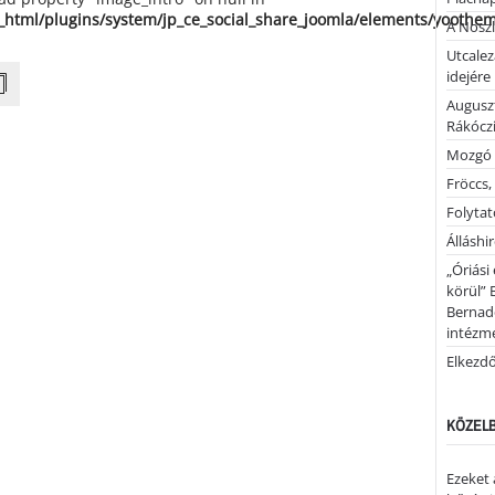
_html/plugins/system/jp_ce_social_share_joomla/elements/yoothe
A Noszl
Utcalez
idejére
Auguszt
Rákóczi
Mozgó 
Fröccs,
Folytató
Álláshi
„Óriási
körül” 
Bernad
intézm
Elkezd
KÖZELB
Ezeket 