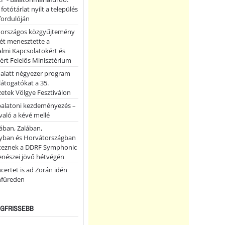
 fotótárlat nyílt a település
fordulóján
országos közgyűjtemény
ét menesztette a
lmi Kapcsolatokért és
ért Felelős Minisztérium
 alatt négyezer program
 látogatókat a 35.
etek Völgye Fesztiválon
balatoni kezdeményezés –
való a kévé mellé
ában, Zalában,
ban és Horvátországban
teznek a DDRF Symphonic
enészei jövő hétvégén
certet is ad Zorán idén
nfüreden
LEGFRISSEBB