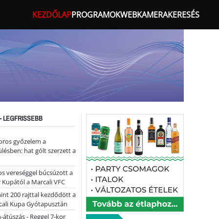
KEZDŐLAP
PROGRAMOK
WEBKAMERA
KERESÉS
- LEGFRISSEBB
oros győzelem a
ülésben: hat gólt szerzett a
s vereséggel búcsúzott a
 Kupától a Marcali VFC
nt 200 rajttal kezdődött a
cali Kupa Gyótapusztán
-átúszás - Reggel 7-kor