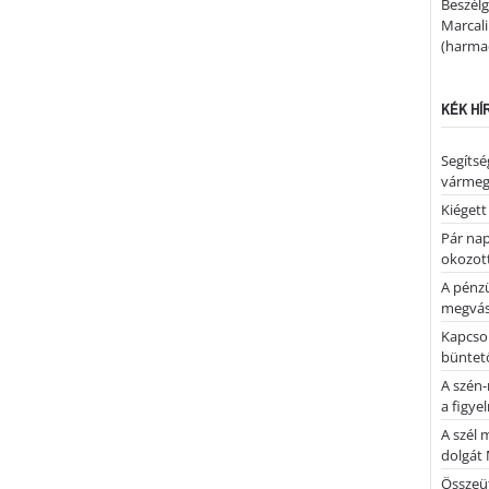
Beszélg
Marcal
(harmad
KÉK HÍ
Segíts
várme
Kiégett
Pár nap 
okozott
A pénz
megvás
Kapcsol
büntető
A szén-
a figye
A szél 
dolgát 
Összeü