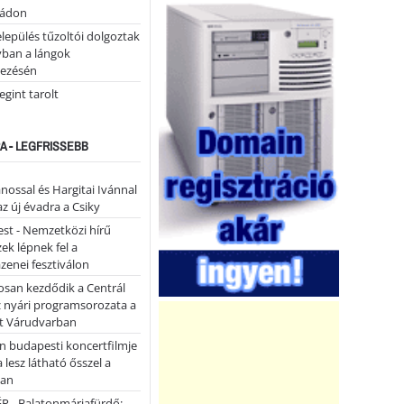
tádon
lepülés tűzoltói dolgoztak
yban a lángok
ezésén
gint tarolt
A - LEGFRISSEBB
ánossal és Hargitai Ivánnal
az új évadra a Csiky
st - Nemzetközi hírű
k lépnek fel a
enei fesztiválon
san kezdődik a Centrál
z nyári programsorozata a
et Várudvarban
n budapesti koncertfilmje
a lesz látható ősszel a
ban
P - Balatonmáriafürdő: