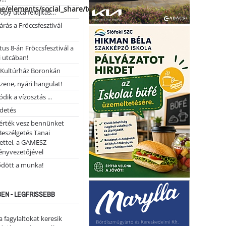
me/elements/social_share/templates/template.php
opy utca felújítás…
árás a Fröccsfesztivál
us 8-án Fröccsfesztivál a
 utcában!
Kultúrház Boronkán
 zene, nyári hangulat!
dik a vízosztás ...
rdetés
 érték vesz bennünket
Beszélgetés Tanai
ettel, a GAMESZ
ényvezetőjével
ődött a munka!
EN - LEGFRISSEBB
a fagylaltokat keresik