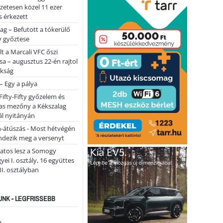
lőzetesen közel 11 ezer
 érkezett
ag – Befutott a tókerülő
y győztese
lt a Marcali VFC őszi
sa – augusztus 22-én rajtol
okság
 – Egy a pálya
Fifty-Fifty győzelem és
as mezőny a Kékszalag
ál nyitányán
n-átúszás - Most hétvégén
ndezik meg a versenyt
atos lesz a Somogy
ei I. osztály, 16 együttes
 II. osztályban
NK - LEGFRISSEBB
...