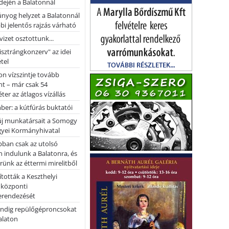
dején a Balatonnál
nyog helyzet a Balatonnál
bi jelentős rajzás várható
vizet osztottunk...
pisztrángkonzerv" az idei
tel
on vízszintje tovább
t – már csak 54
ter az átlagos vízállás
er: a kútfúrás buktatói
 új munkatársait a Somogy
yei Kormányhivatal
bban csak az utolsó
 indulunk a Balatonra, és
ünk az éttermi mirelitből
tották a Keszthelyi
 központi
erendezését
ndig repülőgéproncsokat
Balaton