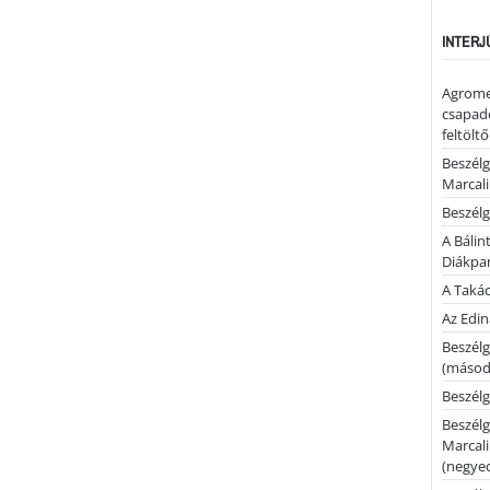
INTERJ
Agrome
csapadé
feltölt
Beszélg
Marcal
Beszélg
A Bálin
Diákpa
A Takác
Az Edi
Beszélg
(másodi
Beszélg
Beszélg
Marcal
(negyed