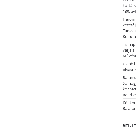
kortárs
130. év
Három 
vezetőj
Társada
Kultúrá
Tíz nap
várja a
Művész
Újabb 
olvasni
Barany
Somogy
koncer
Band z
Két kon
Balato
MTI - 