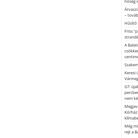
hőség i
Árvaszú
– továb
Hűsítő 
Friss "
strandé
A Balat
csökken
centimé
Szakemb
Keresi
Vármeg
G7: úja
percben
nem kér
Megjaví
Kórház
klímab
Még mi
rejt a 