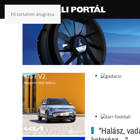
Fő tartalom átugrása
"Halász, vad
kotorász…"