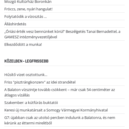
Mozgó Kultúrház Boronkán
Fröccs, zene, nyári hangulat!
Folytatódik a vízosztás ...
Álláshirdetés
„Óriási érték vesz bennünket körül” Beszélgetés Tanai Bernadettel, a
GAMESZ intézményvezetőjével
Elkezdődött a munka!
KÖZELBEN - LEGFRISSEBB
Hűsítő vizet osztottunk...
Friss "pisztrángkonzerv" az idei strandétel
A Balaton vízszintje tovább csökkent – már csak 54 centiméter az
átlagos vízállás
Szakember: a kútfúrás buktatói
Keresi új munkatársait a Somogy Vármegyei Kormányhivatal
G7: újabban csak az utolsó percben indulunk a Balatonra, és nem
kérünk az éttermi mirelitből