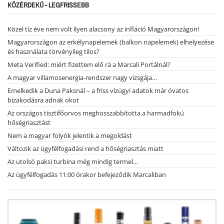
KÖZÉRDEKŰ - LEGFRISSEBB
Közel tíz éve nem volt ilyen alacsony az infláció Magyarországon!
Magyarországon az erkélynapelemek (balkon napelemek) elhelyezése
és használata törvényileg tilos?
Meta Verified: miért fizettem elő rá a Marcali Portálnál?
A magyar villamosenergia-rendszer nagy vizsgája…
Emelkedik a Duna Paksnál – a friss vízügyi adatok már óvatos
bizakodásra adnak okot
Az országos tisztifőorvos meghosszabbította a harmadfokú
hőségriasztást
Nem a magyar folyók jelentik a megoldást
Változik az ügyfélfogadási rend a hőségriasztás miatt
Az utolsó paksi turbina még mindig termel…
Az ügyfélfogadás 11:00 órakor befejeződik Marcaliban