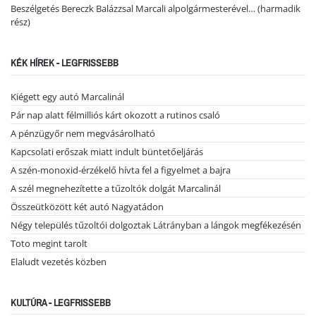
Beszélgetés Bereczk Balázzsal Marcali alpolgármesterével… (harmadik
rész)
KÉK HÍREK - LEGFRISSEBB
Kiégett egy autó Marcalinál
Pár nap alatt félmilliós kárt okozott a rutinos csaló
A pénzügyőr nem megvásárolható
Kapcsolati erőszak miatt indult büntetőeljárás
A szén-monoxid-érzékelő hívta fel a figyelmet a bajra
A szél megnehezítette a tűzoltók dolgát Marcalinál
Összeütközött két autó Nagyatádon
Négy település tűzoltói dolgoztak Látrányban a lángok megfékezésén
Toto megint tarolt
Elaludt vezetés közben
KULTÚRA - LEGFRISSEBB