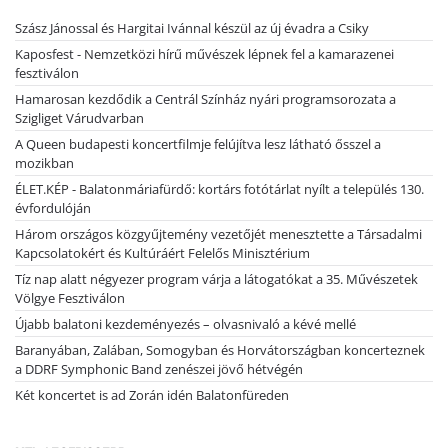
Szász Jánossal és Hargitai Ivánnal készül az új évadra a Csiky
Kaposfest - Nemzetközi hírű művészek lépnek fel a kamarazenei
fesztiválon
Hamarosan kezdődik a Centrál Színház nyári programsorozata a
Szigliget Várudvarban
A Queen budapesti koncertfilmje felújítva lesz látható ősszel a
mozikban
ÉLET.KÉP - Balatonmáriafürdő: kortárs fotótárlat nyílt a település 130.
évfordulóján
Három országos közgyűjtemény vezetőjét menesztette a Társadalmi
Kapcsolatokért és Kultúráért Felelős Minisztérium
Tíz nap alatt négyezer program várja a látogatókat a 35. Művészetek
Völgye Fesztiválon
Újabb balatoni kezdeményezés – olvasnivaló a kévé mellé
Baranyában, Zalában, Somogyban és Horvátországban koncerteznek
a DDRF Symphonic Band zenészei jövő hétvégén
Két koncertet is ad Zorán idén Balatonfüreden