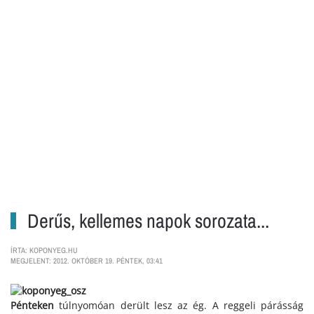
Derűs, kellemes napok sorozata...
ÍRTA: KOPONYEG.HU
MEGJELENT: 2012. OKTÓBER 19. PÉNTEK, 03:41
Pénteken
túlnyomóan derült lesz az ég. A reggeli párásság