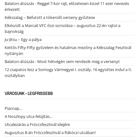
Balaton-átúszás - Reggel 7-kor rajt, előzetesen közel 11 ezer nevezés
érkezett
Kékszalag – Befutott a tókerülő verseny győztese
Elkészült a Marcali VFC őszi sorsolása – augusztus 22-én rajtol a
bajnokság
Ju-Jitsu – Egy a pálya
Kettős Fifty-Fifty győzelem és hatalmas mezőny a Kékszalag Fesztivál
nyitányán
Balaton-átúszás - Most hétvégén sem rendezik meg a versenyt
12 csapatos lesz a Somogy Vármegyei I. osztály, 16 együttes indul a II.
osztályban
VÁROSUNK - LEGFRISSEBB
Piacnap...
A Noszlopy utca felújítás…
Utcalezárás a Fröccsfesztivál idejére
Augusztus 8-án Fröccsfesztivál a Rákóczi utcában!