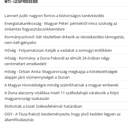
MTI - LEGFRISSEBB
Lannert Judit: nagyon fontos a biztonságos tanévkezdés
Energiatakarékosság - Magyar Péter: péntektől nincs szükség az
önkéntes fogyasztáscsökkentésre
Kormányszóvivő: két részletben érkezik az iskolakezdési támogatás,
nem kell igényelni
Hőség - Folyamatosan itatják a vadakat a somogyi erdőkben
Hőség - Kormány: a Duna Paksnál az elmúlt 24 órában négy
centimétert emelkedett
Hőség - Orbán Anita: Magyarország megkapja a kötelezettségek
alapján járó vízmennyiséget a Dunán
A Magyar Honvédségre mindig számíthatnak a magyar emberek
A Duna alacsony vízállása miatt 11 szállodahajó várakozik a folyó
magyarországi szakaszán
Eloltották a tüzet Székesfehérvár határában
OGY - A Tisza-frakció kezdeményezte, hogy jövő kedden legyen az
államfőválasztás