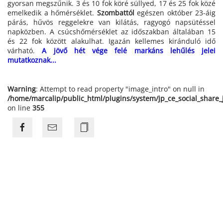
gyorsan megszűnik. 3 és 10 fok köré süllyed, 17 és 25 fok közé
emelkedik a hőmérséklet.
Szombattól
egészen október 23-áig
párás, hűvös reggelekre van kilátás, ragyogó napsütéssel
napközben. A csúcshőmérséklet az időszakban általában 15
és 22 fok között alakulhat. Igazán kellemes kiránduló idő
várható.
A jövő hét vége felé markáns lehűlés jelei
mutatkoznak...
Warning
: Attempt to read property "image_intro" on null in
/home/marcalip/public_html/plugins/system/jp_ce_social_share
on line
355