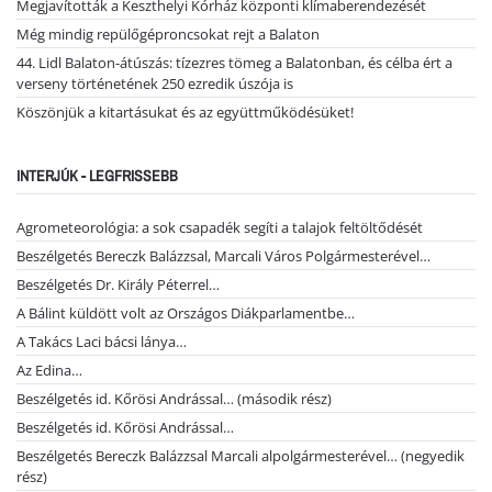
Megjavították a Keszthelyi Kórház központi klímaberendezését
Még mindig repülőgéproncsokat rejt a Balaton
44. Lidl Balaton-átúszás: tízezres tömeg a Balatonban, és célba ért a
verseny történetének 250 ezredik úszója is
Köszönjük a kitartásukat és az együttműködésüket!
INTERJÚK - LEGFRISSEBB
Agrometeorológia: a sok csapadék segíti a talajok feltöltődését
Beszélgetés Bereczk Balázzsal, Marcali Város Polgármesterével…
Beszélgetés Dr. Király Péterrel…
A Bálint küldött volt az Országos Diákparlamentbe…
A Takács Laci bácsi lánya…
Az Edina…
Beszélgetés id. Kőrösi Andrással… (második rész)
Beszélgetés id. Kőrösi Andrással…
Beszélgetés Bereczk Balázzsal Marcali alpolgármesterével… (negyedik
rész)