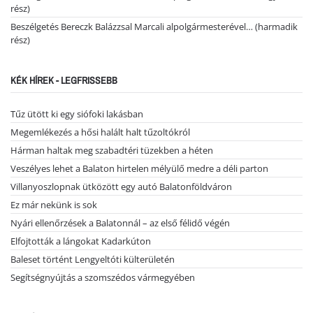
rész)
Beszélgetés Bereczk Balázzsal Marcali alpolgármesterével… (harmadik
rész)
KÉK HÍREK - LEGFRISSEBB
Tűz ütött ki egy siófoki lakásban
Megemlékezés a hősi halált halt tűzoltókról
Hárman haltak meg szabadtéri tüzekben a héten
Veszélyes lehet a Balaton hirtelen mélyülő medre a déli parton
Villanyoszlopnak ütközött egy autó Balatonföldváron
Ez már nekünk is sok
Nyári ellenőrzések a Balatonnál – az első félidő végén
Elfojtották a lángokat Kadarkúton
Baleset történt Lengyeltóti külterületén
Segítségnyújtás a szomszédos vármegyében