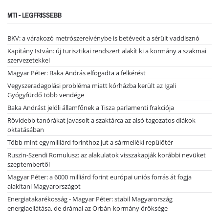
MTI - LEGFRISSEBB
BKV: a várakozó metrószerelvénybe is betévedt a sérült vaddisznó
Kapitány István: új turisztikai rendszert alakít ki a kormány a szakmai
szervezetekkel
Magyar Péter: Baka András elfogadta a felkérést
Vegyszeradagolási probléma miatt kórházba került az Igali
Gyógyfürdő több vendége
Baka Andrást jelöli államfőnek a Tisza parlamenti frakciója
Rövidebb tanórákat javasolt a szaktárca az alsó tagozatos diákok
oktatásában
Több mint egymilliárd forinthoz jut a sármelléki repülőtér
Ruszin-Szendi Romulusz: az alakulatok visszakapják korábbi nevüket
szeptembertől
Magyar Péter: a 6000 milliárd forint európai uniós forrás át fogja
alakítani Magyarországot
Energiatakarékosság - Magyar Péter: stabil Magyarország
energiaellátása, de drámai az Orbán-kormány öröksége