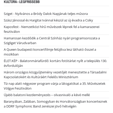
KULTÚRA - LEGFRISSEBB
Sziget - Nyilvános a Bródy Dalok Napjának teljes műsora
Szász Jánossal és Hargitai Ivánnal készül az új évadra a Csiky
Kaposfest - Nemzetközi hírű művészek lépnek fel a kamarazenei
fesztiválon
Hamarosan kezdődik a Centrál Színház nyári programsorozata a
Szigliget Várudvarban
A Queen budapesti koncertfilmje felújítva lesz látható ősszel a
mozikban
ÉLET.KÉP - Balatonmáriafürdő: kortárs fotótárlat nyílt a település 130.
évfordulóján
Három országos közgyűjtemény vezetőjét menesztette a Társadalmi
Kapcsolatokért és Kultúráért Felelős Minisztérium
Tíz nap alatt négyezer program várja a látogatókat a 35. Művészetek
Völgye Fesztiválon
Újabb balatoni kezdeményezés – olvasnivaló a kévé mellé
Baranyában, Zalában, Somogyban és Horvátországban koncerteznek
a DDRF Symphonic Band zenészei jövő hétvégén