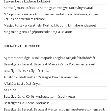
Szakember: a kútfúrás buktatói
Keresi új munkatársait a Somogy Vármegyei Kormányhivatal
G7: újabban csak az utolsó percben indulunk a Balatonra, és nem
kérünk az éttermi mirelitből
Megjavították a Keszthelyi Kórház központi klímaberendezését
Még mindig repülőgéproncsokat rejt a Balaton
INTERJÚK - LEGFRISSEBB
Agrometeorológia: a sok csapadék segíti a talajok feltöltődését
Beszélgetés Bereczk Balázzsal, Marcali Város Polgármesterével…
Beszélgetés Dr. Király Péterrel…
A Bálint küldött volt az Országos Diákparlamentbe…
A Takács Laci bácsi lánya…
Az Edina…
Beszélgetés id. Kőrösi Andrással… (második rész)
Beszélgetés id. Kőrösi Andrással…
Beszélgetés Bereczk Balázzsal Marcali alpolgármesterével… (negyedik