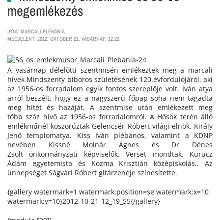
megemlékezés
ÍRTA: MARCALI PLÉBÁNIA
MEGJELENT: 2012. OKTÓBER 21. VASÁRNAP, 12:22
A vasárnap délelőtti szentmisén emlékeztek meg a marcali
hívek Mindszenty bíboros születésének 120.évfordulójáról, aki
az 1956-os forradalom egyik fontos szereplője volt. Iván atya
arról beszélt, hogy ez a nagyszerű főpap soha nem tagadta
meg hitét és hazáját. A szentmise után emlékezett meg
több száz hívő az 1956-os forradalomról. A Hősök terén álló
emlékműnél koszorúztak Gelencsér Róbert világi elnök, Király
Jenő templomatya, Kiss Iván plébános, valamint a KDNP
nevében Kissné Molnár Ágnes és Dr Dénes
Zsolt önkormányzati képviselők. Verset mondtak. Kurucz
Ádám egyetemista és Kozma Krisztián középiskolás.. Az
ünnepséget Ságvári Róbert gitárzenéje színesítette.
{gallery watermark=1 watermark:position=se watermark:x=10
watermark:y=10}2012-10-21-12_19_55{/gallery}