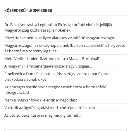
KÖZÉRDEKŰ - LEGFRISSEBB
Dr. Baka Andrást, a Legfelsőbb Bíróság korábbi elnökét jelöljük
Magyarország köztársasági elnökének
Közel tíz éve nem volt ilyen alacsony az infláció Magyarországon!
Magyarországon az erkélynapelemek (balkon napelemek) elhelyezése
és használata törvényileg tilos?
Meta Verified: miért fizettem elő rá a Marcali Portálnál?
A magyar villamosenergia-rendszer nagy vizsgája…
Emelkedik a Duna Paksnál – a friss vízügyi adatok már óvatos
bizakodásra adnak okot
Az országos tisztifőorvos meghosszabbította a harmadfokú
hőségriasztást
Nem a magyar folyók jelentik a megoldást
Változik az ügyfélfogadási rend a hőségriasztás miatt
Az utolsó paksi turbina még mindig termel…