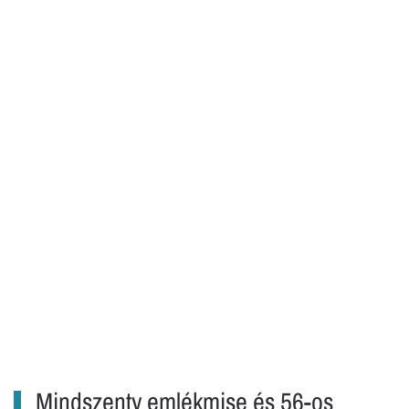
Mindszenty emlékmise és 56-os