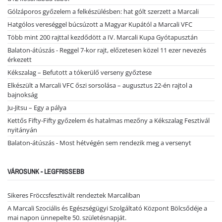
Gólzáporos győzelem a felkészülésben: hat gólt szerzett a Marcali
Hatgólos vereséggel búcsúzott a Magyar Kupától a Marcali VFC
Több mint 200 rajttal kezdődött a IV. Marcali Kupa Gyótapusztán
Balaton-átúszás - Reggel 7-kor rajt, előzetesen közel 11 ezer nevezés
érkezett
Kékszalag – Befutott a tókerülő verseny győztese
Elkészült a Marcali VFC őszi sorsolása – augusztus 22-én rajtol a
bajnokság
Ju-Jitsu – Egy a pálya
Kettős Fifty-Fifty győzelem és hatalmas mezőny a Kékszalag Fesztivál
nyitányán
Balaton-átúszás - Most hétvégén sem rendezik meg a versenyt
VÁROSUNK - LEGFRISSEBB
Sikeres Fröccsfesztivált rendeztek Marcaliban
A Marcali Szociális és Egészségügyi Szolgáltató Központ Bölcsődéje a
mai napon ünnepelte 50. születésnapját.