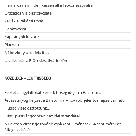
Hamarosan minden készen áll a Fröccsfesztiválra
Országos Vízipisztolycsata
Zárják a Rákóczi utcát …
Garázsvásár …
Kapitányok között!
Piacnap...
A Noszlopy utca felújítás…
Utcalezárás a Fröccsfesztivál idejére
KÖZELBEN - LEGFRISSEBB
Ezeket a fagylaltokat keresik hőség idején a Balatonnál
Árvaszúnyog helyzet a Balatonnál – további jelentős rajzás várható
Hűsítő vizet osztottunk...
Friss "pisztrángkonzerv" az idei strandétel
A Balaton vízszintje tovább csökkent – már csak 54 centiméter az
átlagos vízállás