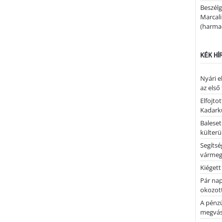
Beszélg
Marcal
(harmad
KÉK HÍ
Nyári e
az első
Elfojto
Kadark
Baleset
külterü
Segíts
várme
Kiégett
Pár nap 
okozott
A pénz
megvás