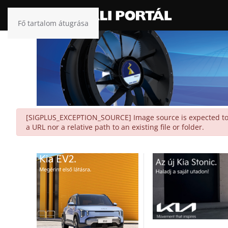
Fő tartalom átugrása
danger
[SIGPLUS_EXCEPTION_SOURCE] Image source is expected to be
a URL nor a relative path to an existing file or folder.