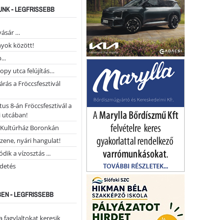
NK - LEGFRISSEBB
vásár …
yok között!
...
opy utca felújítás…
árás a Fröccsfesztivál
us 8-án Fröccsfesztivál a
 utcában!
Kultúrház Boronkán
 zene, nyári hangulat!
dik a vízosztás ...
rdetés
EN - LEGFRISSEBB
a fagylaltokat keresik