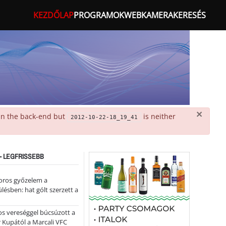
KEZDŐLAP
PROGRAMOK
WEBKAMERA
KERESÉS
×
 in the back-end but
is neither
2012-10-22-18_19_41
- LEGFRISSEBB
oros győzelem a
ülésben: hat gólt szerzett a
s vereséggel búcsúzott a
 Kupától a Marcali VFC