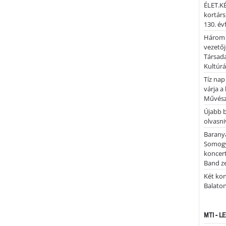
ÉLET.KÉ
kortárs
130. év
Három 
vezetőj
Társada
Kultúrá
Tíz nap
várja a
Művész
Újabb 
olvasni
Barany
Somogy
koncer
Band z
Két kon
Balato
MTI - 