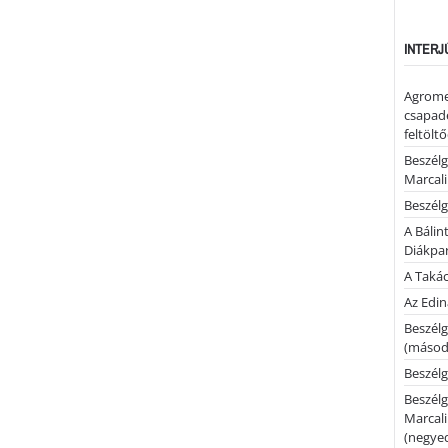
INTERJ
Agrome
csapadé
feltölt
Beszélg
Marcal
Beszélg
A Bálin
Diákpa
A Takác
Az Edi
Beszélg
(másodi
Beszélg
Beszélg
Marcal
(negyed