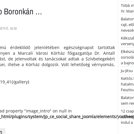
Több mi
p Boronkán …
IV. Mar
Balaton
rajt, e
ÉTFŐ, 18:30
nevezés
Kékszal
versen
ú érdeklődő jelenlétében egészségnapot tartottak
Elkészü
nyen a Marcali Városi Kórház főigazgatója Dr. Antall
sorsolá
dást, de jelenvoltak és tanácsokat adtak a Szívbetegekért
a bajn
ei, illetve a Kórház dolgozói. Volt lehetőség vérnyomás,
Ju-Jitsu
Kettős 
19_41{/gallery}
hatalm
Fesztiv
Balato
sem re
ead property "image_intro" on null in
12 csap
_html/plugins/system/jp_ce_social_share_joomla/elements/yoothe
Vármegy
indul a