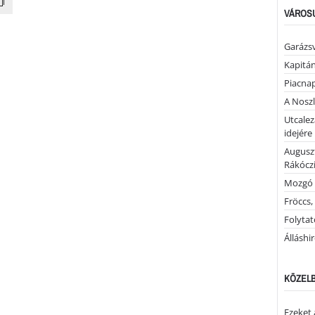
VÁROSU
Garázs
Kapitán
Piacnap
A Noszl
Utcalez
idejére
Auguszt
Rákóczi
Mozgó 
Fröccs,
Folytató
Álláshi
KÖZELB
Ezeket 