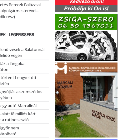
etés Bereczk Balázzsal
i alpolgármesterével…
ik rész)
REK - LEGFRISSEBB
llenőrzések a Balatonnál –
 félidő végén
tták a lángokat
úton
 történt Lengyeltóti
letén
égnyújtás a szomszédos
gyében
 egy autó Marcalinál
alatt félmilliós kárt
 a rutinos csaló
ügyőr nem
árolható