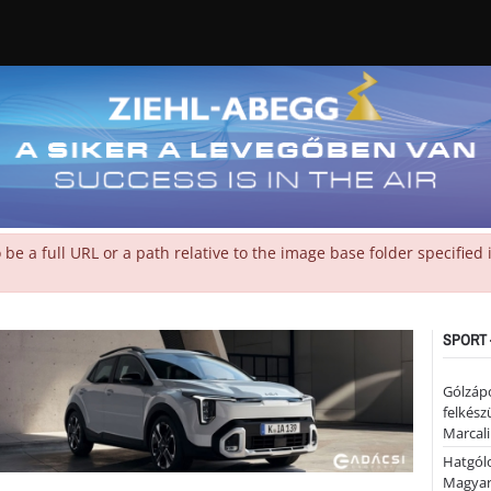
 a full URL or a path relative to the image base folder specified
SPORT 
Gólzáp
felkész
Marcali
Hatgólo
Magyar