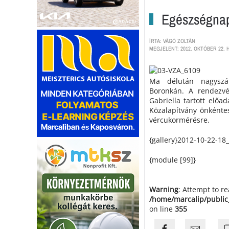
Egészségna
ÍRTA: VÁGÓ ZOLTÁN
MEGJELENT: 2012. OKTÓBER 22. H
Ma délután nagyszám
Boronkán. A rendezvé
Gabriella tartott előa
Közalapítvány önkéntes
vércukormérésre.
{gallery}2012-10-22-18_
{module [99]}
Warning
: Attempt to r
/home/marcalip/public
on line
355