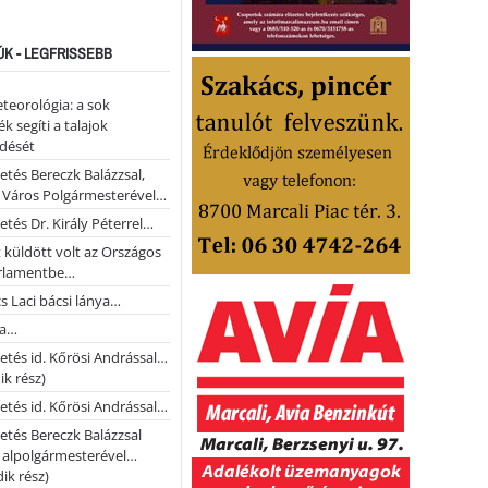
ÚK - LEGFRISSEBB
teorológia: a sok
k segíti a talajok
ődését
etés Bereczk Balázzsal,
i Város Polgármesterével…
etés Dr. Király Péterrel…
t küldött volt az Országos
rlamentbe…
s Laci bácsi lánya…
na…
etés id. Kőrösi Andrással…
k rész)
etés id. Kőrösi Andrással…
etés Bereczk Balázzsal
i alpolgármesterével…
ik rész)