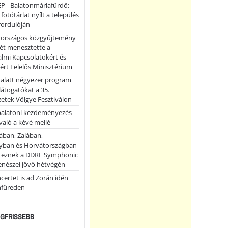
P - Balatonmáriafürdő:
 fotótárlat nyílt a település
fordulóján
országos közgyűjtemény
ét menesztette a
lmi Kapcsolatokért és
ért Felelős Minisztérium
 alatt négyezer program
 látogatókat a 35.
etek Völgye Fesztiválon
balatoni kezdeményezés –
való a kévé mellé
ában, Zalában,
ban és Horvátországban
teznek a DDRF Symphonic
enészei jövő hétvégén
certet is ad Zorán idén
nfüreden
LEGFRISSEBB