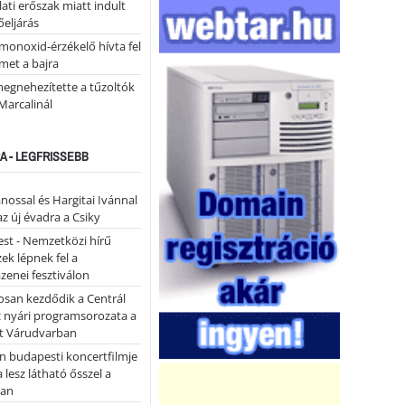
ati erőszak miatt indult
eljárás
monoxid-érzékelő hívta fel
lmet a bajra
megnehezítette a tűzoltók
Marcalinál
A - LEGFRISSEBB
ánossal és Hargitai Ivánnal
az új évadra a Csiky
st - Nemzetközi hírű
k lépnek fel a
enei fesztiválon
san kezdődik a Centrál
z nyári programsorozata a
et Várudvarban
n budapesti koncertfilmje
a lesz látható ősszel a
ban