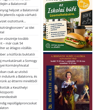
dején a Balatonnál
nyog helyzet a Balatonnál
bi jelentős rajzás várható
vizet osztottunk...
pisztrángkonzerv" az idei
tel
on vízszintje tovább
t – már csak 54
ter az átlagos vízállás
er: a kútfúrás buktatói
 új munkatársait a Somogy
yei Kormányhivatal
bban csak az utolsó
 indulunk a Balatonra, és
ünk az éttermi mirelitből
tották a Keszthelyi
 központi
erendezését
ndig repülőgéproncsokat
Balaton