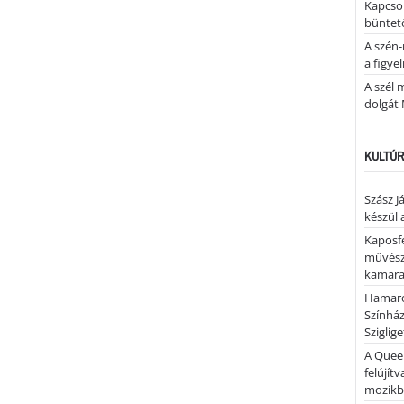
Kapcsol
büntető
A szén-
a figye
A szél 
dolgát 
KULTÚR
Szász J
készül 
Kaposfe
művésze
kamaraz
Hamaro
Színhá
Sziglig
A Quee
felújítv
mozik