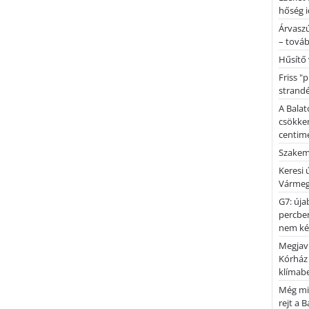
hőség i
Árvaszú
– továb
Hűsítő 
Friss "
strandé
A Balat
csökken
centimé
Szakemb
Keresi
Vármeg
G7: úja
percben
nem kér
Megjaví
Kórház
klímab
Még mi
rejt a 