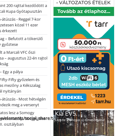
nt 200 rajttal kezdődött a
cali Kupa Gyótapusztán
-átúszás - Reggel 7-kor
lőzetesen közel 11 ezer
 érkezett
ag – Befutott a tókerülő
y győztese
lt a Marcali VFC őszi
sa – augusztus 22-én rajtol
okság
 – Egy a pálya
Fifty-Fifty győzelem és
as mezőny a Kékszalag
ál nyitányán
n-átúszás - Most hétvégén
ndezik meg a versenyt
atos lesz a Somogy
me/elements/social_share/templates/template.php
ei I. osztály, 16 együttes
 II. osztályban