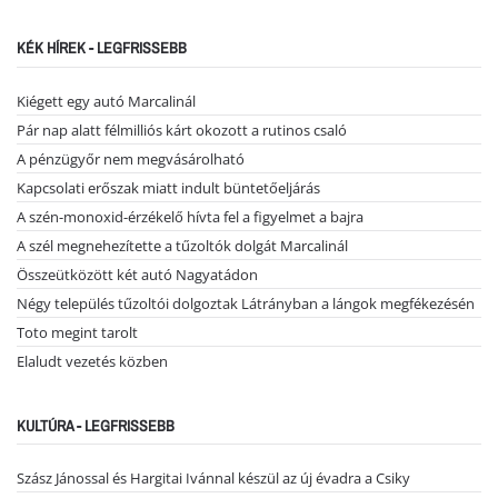
KÉK HÍREK - LEGFRISSEBB
Kiégett egy autó Marcalinál
Pár nap alatt félmilliós kárt okozott a rutinos csaló
A pénzügyőr nem megvásárolható
Kapcsolati erőszak miatt indult büntetőeljárás
A szén-monoxid-érzékelő hívta fel a figyelmet a bajra
A szél megnehezítette a tűzoltók dolgát Marcalinál
Összeütközött két autó Nagyatádon
Négy település tűzoltói dolgoztak Látrányban a lángok megfékezésén
Toto megint tarolt
Elaludt vezetés közben
KULTÚRA - LEGFRISSEBB
Szász Jánossal és Hargitai Ivánnal készül az új évadra a Csiky