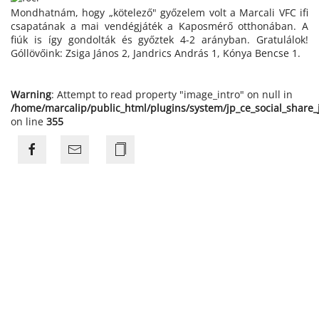
Mondhatnám, hogy „kötelező" győzelem volt a Marcali VFC ifi
csapatának a mai vendégjáték a Kaposmérő otthonában. A
fiúk is így gondolták és győztek 4-2 arányban. Gratulálok!
Góllövőink: Zsiga János 2, Jandrics András 1, Kónya Bencse 1.
Warning
: Attempt to read property "image_intro" on null in
/home/marcalip/public_html/plugins/system/jp_ce_social_share
on line
355