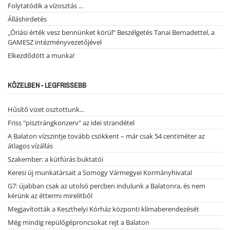
Folytatódik a vízosztás ...
Álláshirdetés
„Óriási érték vesz bennünket körül” Beszélgetés Tanai Bernadettel, a
GAMESZ intézményvezetőjével
Elkezdődött a munka!
KÖZELBEN - LEGFRISSEBB
Hűsítő vizet osztottunk...
Friss "pisztrángkonzerv" az idei strandétel
A Balaton vízszintje tovább csökkent – már csak 54 centiméter az
átlagos vízállás
Szakember: a kútfúrás buktatói
Keresi új munkatársait a Somogy Vármegyei Kormányhivatal
G7: újabban csak az utolsó percben indulunk a Balatonra, és nem
kérünk az éttermi mirelitből
Megjavították a Keszthelyi Kórház központi klímaberendezését
Még mindig repülőgéproncsokat rejt a Balaton