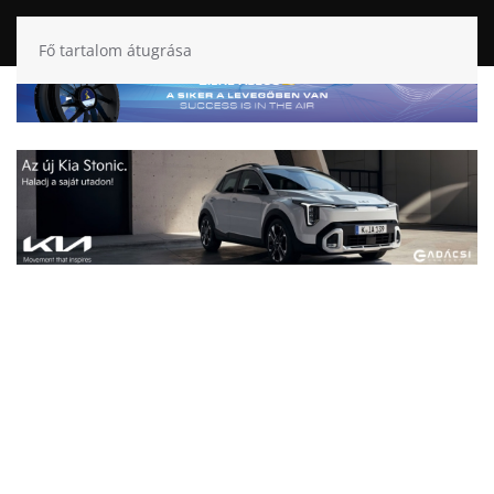
Fő tartalom átugrása