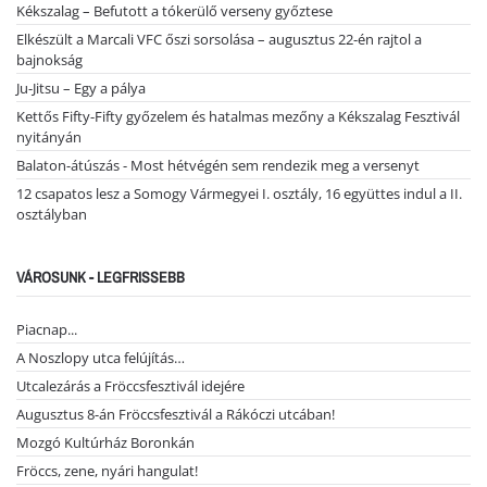
Kékszalag – Befutott a tókerülő verseny győztese
Elkészült a Marcali VFC őszi sorsolása – augusztus 22-én rajtol a
bajnokság
Ju-Jitsu – Egy a pálya
Kettős Fifty-Fifty győzelem és hatalmas mezőny a Kékszalag Fesztivál
nyitányán
Balaton-átúszás - Most hétvégén sem rendezik meg a versenyt
12 csapatos lesz a Somogy Vármegyei I. osztály, 16 együttes indul a II.
osztályban
VÁROSUNK - LEGFRISSEBB
Piacnap...
A Noszlopy utca felújítás…
Utcalezárás a Fröccsfesztivál idejére
Augusztus 8-án Fröccsfesztivál a Rákóczi utcában!
Mozgó Kultúrház Boronkán
Fröccs, zene, nyári hangulat!