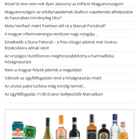
Közel tíz éve nem volt ilyen alacsony az infláció Magyarországon!
Magyarországon az erkélynapelemek (balkon napelemek) elhelyezése
és használata törvényileg tilos?
Meta Verified: miért fizettem elő rá a Marcali Portálnál?
A magyar villamosenergia-rendszer nagy vizsgája…
Emelkedik a Duna Paksnál – a friss vízügyi adatok már óvatos
bizakodásra adnak okot
Az országos tisztifőorvos meghosszabbította a harmadfokú
hőségriasztást
Nem a magyar folyók jelentik a megoldást
Változik az ügyfélfogadási rend a hőségriasztás miatt
Az utolsó paksi turbina még mindig termel…
Az ügyfélfogadás 11:00 órakor befejeződik Marcaliban