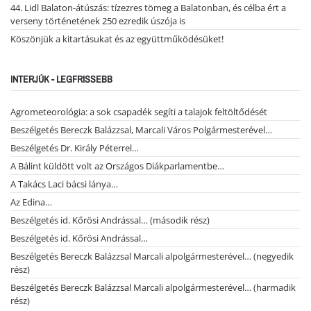
44. Lidl Balaton-átúszás: tízezres tömeg a Balatonban, és célba ért a
verseny történetének 250 ezredik úszója is
Köszönjük a kitartásukat és az együttműködésüket!
INTERJÚK - LEGFRISSEBB
Agrometeorológia: a sok csapadék segíti a talajok feltöltődését
Beszélgetés Bereczk Balázzsal, Marcali Város Polgármesterével…
Beszélgetés Dr. Király Péterrel…
A Bálint küldött volt az Országos Diákparlamentbe…
A Takács Laci bácsi lánya…
Az Edina…
Beszélgetés id. Kőrösi Andrással… (második rész)
Beszélgetés id. Kőrösi Andrással…
Beszélgetés Bereczk Balázzsal Marcali alpolgármesterével… (negyedik
rész)
Beszélgetés Bereczk Balázzsal Marcali alpolgármesterével… (harmadik
rész)