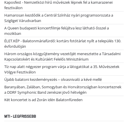
Kaposfest - Nemzetközi hírű művészek lépnek fel a kamarazenei
fesztiválon
Hamarosan kezdődik a Centrál Színház nyári programsorozata a
Szigliget Várudvarban
A Queen budapesti koncertfilmje felújítva lesz látható ősszel a
mozikban
ÉLET.KÉP - Balatonmáriafürdő: kortárs fotótárlat nyílt a település 130.
évfordulóján
Három országos közgyűjtemény vezetőjét menesztette a Társadalmi
Kapcsolatokért és Kultúráért Felelős Minisztérium
Tíz nap alatt négyezer program várja a látogatókat a 35. Művészetek
Völgye Fesztiválon
Újabb balatoni kezdeményezés – olvasnivaló a kévé mellé
Baranyában, Zalában, Somogyban és Horvátországban koncerteznek
a DDRF Symphonic Band zenészei jövő hétvégén
Két koncertet is ad Zorán idén Balatonfüreden
MTI - LEGFRISSEBB