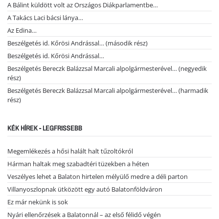
A Bálint küldött volt az Országos Diákparlamentbe…
A Takács Laci bácsi lánya…
Az Edina…
Beszélgetés id. Kőrösi Andrással… (második rész)
Beszélgetés id. Kőrösi Andrással…
Beszélgetés Bereczk Balázzsal Marcali alpolgármesterével… (negyedik
rész)
Beszélgetés Bereczk Balázzsal Marcali alpolgármesterével… (harmadik
rész)
KÉK HÍREK - LEGFRISSEBB
Megemlékezés a hősi halált halt tűzoltókról
Hárman haltak meg szabadtéri tüzekben a héten
Veszélyes lehet a Balaton hirtelen mélyülő medre a déli parton
Villanyoszlopnak ütközött egy autó Balatonföldváron
Ez már nekünk is sok
Nyári ellenőrzések a Balatonnál – az első félidő végén