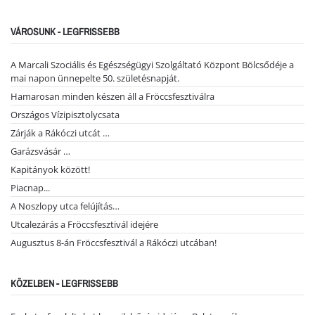
VÁROSUNK - LEGFRISSEBB
A Marcali Szociális és Egészségügyi Szolgáltató Központ Bölcsődéje a
mai napon ünnepelte 50. születésnapját.
Hamarosan minden készen áll a Fröccsfesztiválra
Országos Vízipisztolycsata
Zárják a Rákóczi utcát …
Garázsvásár …
Kapitányok között!
Piacnap...
A Noszlopy utca felújítás…
Utcalezárás a Fröccsfesztivál idejére
Augusztus 8-án Fröccsfesztivál a Rákóczi utcában!
KÖZELBEN - LEGFRISSEBB