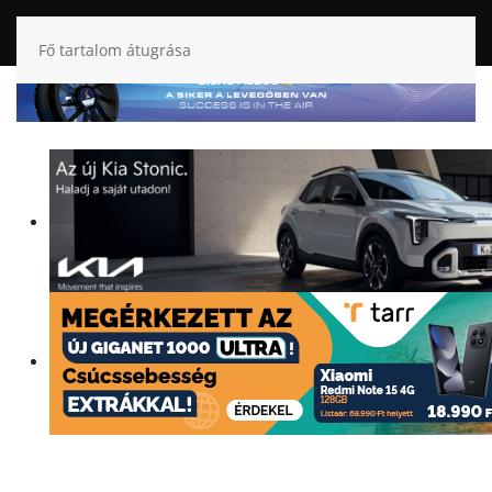
Fő tartalom átugrása