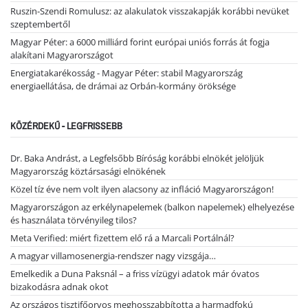
Ruszin-Szendi Romulusz: az alakulatok visszakapják korábbi nevüket
szeptembertől
Magyar Péter: a 6000 milliárd forint európai uniós forrás át fogja
alakítani Magyarországot
Energiatakarékosság - Magyar Péter: stabil Magyarország
energiaellátása, de drámai az Orbán-kormány öröksége
KÖZÉRDEKŰ - LEGFRISSEBB
Dr. Baka Andrást, a Legfelsőbb Bíróság korábbi elnökét jelöljük
Magyarország köztársasági elnökének
Közel tíz éve nem volt ilyen alacsony az infláció Magyarországon!
Magyarországon az erkélynapelemek (balkon napelemek) elhelyezése
és használata törvényileg tilos?
Meta Verified: miért fizettem elő rá a Marcali Portálnál?
A magyar villamosenergia-rendszer nagy vizsgája…
Emelkedik a Duna Paksnál – a friss vízügyi adatok már óvatos
bizakodásra adnak okot
Az országos tisztifőorvos meghosszabbította a harmadfokú