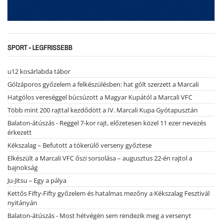
SPORT - LEGFRISSEBB
u12 kosárlabda tábor
Gólzáporos győzelem a felkészülésben: hat gólt szerzett a Marcali
Hatgólos vereséggel búcsúzott a Magyar Kupától a Marcali VFC
Több mint 200 rajttal kezdődött a IV. Marcali Kupa Gyótapusztán
Balaton-átúszás - Reggel 7-kor rajt, előzetesen közel 11 ezer nevezés
érkezett
Kékszalag – Befutott a tókerülő verseny győztese
Elkészült a Marcali VFC őszi sorsolása – augusztus 22-én rajtol a
bajnokság
Ju-Jitsu – Egy a pálya
Kettős Fifty-Fifty győzelem és hatalmas mezőny a Kékszalag Fesztivál
nyitányán
Balaton-átúszás - Most hétvégén sem rendezik meg a versenyt