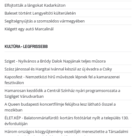
Elfojtották a lángokat Kadarkúton
Baleset történt Lengyeltóti külterületén
Segítségnyújtás a szomszédos vármegyében
Kiégett egy autó Marcalinál
KULTÚRA - LEGFRISSEBB
Sziget - Nyilvános a Bródy Dalok Napjának teljes műsora
Szász Jánossal és Hargitai Ivánnal készül az új évadra a Csiky
Kaposfest - Nemzetközi hírű művészek lépnek fel a kamarazenei
fesztiválon
Hamarosan kezdődik a Centrál Színház nyári programsorozata a
Szigliget Várudvarban
A Queen budapesti koncertfilmje felújítva lesz látható ősszel a
mozikban
ÉLET.KÉP - Balatonmáriafürdő: kortárs fotótárlat nyílt a település 130.
évfordulóján
Három országos közgyűjtemény vezetőjét menesztette a Társadalmi