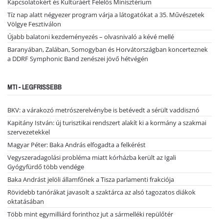
Kapcsolatokért és Kultúráért Felelős Minisztérium
Tíz nap alatt négyezer program várja a látogatókat a 35. Művészetek
Völgye Fesztiválon
Újabb balatoni kezdeményezés – olvasnivaló a kévé mellé
Baranyában, Zalában, Somogyban és Horvátországban koncerteznek
a DDRF Symphonic Band zenészei jövő hétvégén
MTI - LEGFRISSEBB
BKV: a várakozó metrószerelvénybe is betévedt a sérült vaddisznó
Kapitány István: új turisztikai rendszert alakít ki a kormány a szakmai
szervezetekkel
Magyar Péter: Baka András elfogadta a felkérést
Vegyszeradagolási probléma miatt kórházba került az Igali
Gyógyfürdő több vendége
Baka Andrást jelöli államfőnek a Tisza parlamenti frakciója
Rövidebb tanórákat javasolt a szaktárca az alsó tagozatos diákok
oktatásában
Több mint egymilliárd forinthoz jut a sármelléki repülőtér