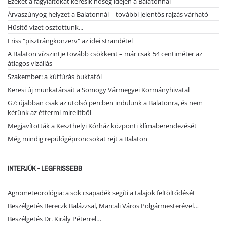
Ezeket a fagylaltokat keresik hőség idején a Balatonnál
Árvaszúnyog helyzet a Balatonnál – további jelentős rajzás várható
Hűsítő vizet osztottunk...
Friss "pisztrángkonzerv" az idei strandétel
A Balaton vízszintje tovább csökkent – már csak 54 centiméter az
átlagos vízállás
Szakember: a kútfúrás buktatói
Keresi új munkatársait a Somogy Vármegyei Kormányhivatal
G7: újabban csak az utolsó percben indulunk a Balatonra, és nem
kérünk az éttermi mirelitből
Megjavították a Keszthelyi Kórház központi klímaberendezését
Még mindig repülőgéproncsokat rejt a Balaton
INTERJÚK - LEGFRISSEBB
Agrometeorológia: a sok csapadék segíti a talajok feltöltődését
Beszélgetés Bereczk Balázzsal, Marcali Város Polgármesterével…
Beszélgetés Dr. Király Péterrel…