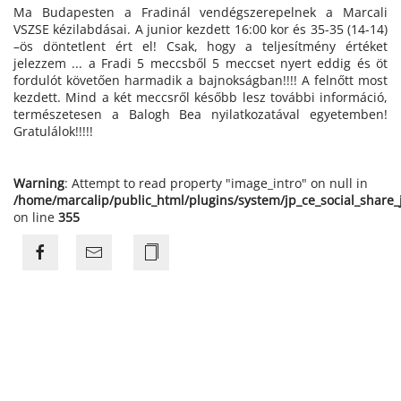
Ma Budapesten a Fradinál vendégszerepelnek a Marcali
VSZSE kézilabdásai. A junior kezdett 16:00 kor és 35-35 (14-14)
–ös döntetlent ért el! Csak, hogy a teljesítmény értéket
jelezzem ... a Fradi 5 meccsből 5 meccset nyert eddig és öt
fordulót követően harmadik a bajnokságban!!!! A felnőtt most
kezdett. Mind a két meccsről később lesz további információ,
természetesen a Balogh Bea nyilatkozatával egyetemben!
Gratulálok!!!!!
Warning
: Attempt to read property "image_intro" on null in
/home/marcalip/public_html/plugins/system/jp_ce_social_share
on line
355