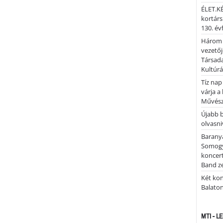
ÉLET.KÉ
kortárs
130. év
Három 
vezetőj
Társada
Kultúrá
Tíz nap
várja a
Művész
Újabb 
olvasni
Barany
Somogy
koncer
Band z
Két kon
Balato
MTI - 