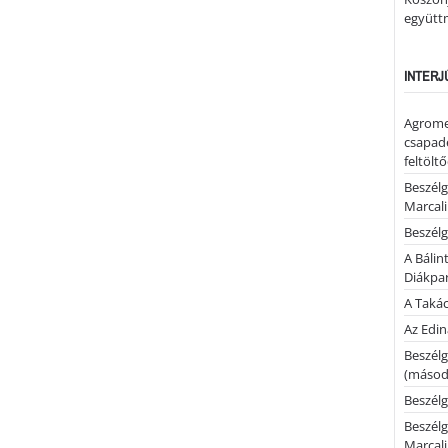
együtt
INTERJ
Agrome
csapadé
feltölt
Beszélg
Marcal
Beszélg
A Bálin
Diákpa
A Takác
Az Edi
Beszélg
(másodi
Beszélg
Beszélg
Marcal