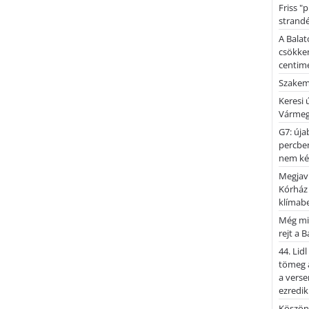
Friss "
strandé
A Balat
csökken
centimé
Szakemb
Keresi
Vármeg
G7: úja
percben
nem kér
Megjaví
Kórház
klímab
Még mi
rejt a 
44. Lid
tömeg a
a verse
ezredik
Köszönj