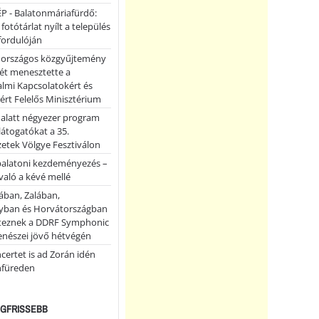
P - Balatonmáriafürdő:
 fotótárlat nyílt a település
fordulóján
országos közgyűjtemény
ét menesztette a
lmi Kapcsolatokért és
ért Felelős Minisztérium
 alatt négyezer program
 látogatókat a 35.
etek Völgye Fesztiválon
balatoni kezdeményezés –
való a kévé mellé
ában, Zalában,
ban és Horvátországban
teznek a DDRF Symphonic
enészei jövő hétvégén
certet is ad Zorán idén
nfüreden
LEGFRISSEBB