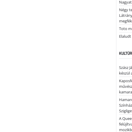
Nagya
Négy te
Látrán
megfék
Toto me
Elaludt
KULTÚR
Szász J
készül 
Kaposfe
művésze
kamaraz
Hamaro
Színhá
Sziglig
A Quee
felújítv
mozik