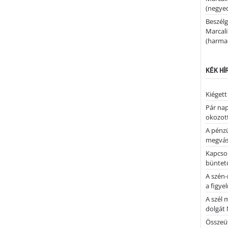
(negyed
Beszélg
Marcal
(harmad
KÉK HÍ
Kiégett
Pár nap 
okozott
A pénz
megvás
Kapcsol
büntető
A szén-
a figye
A szél 
dolgát 
Összeü