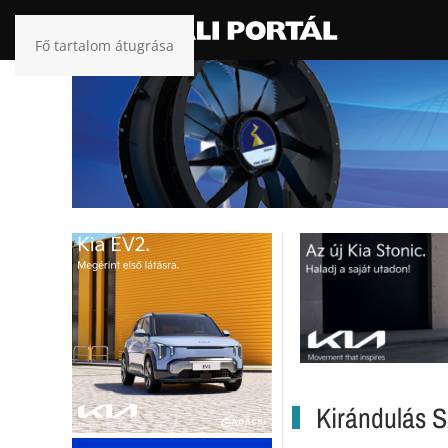
Fő tartalom átugrása
Kirándulás Sz