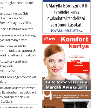
pisztrángkonzerv" az idei
tel
on vízszintje tovább
t – már csak 54
ter az átlagos vízállás
er: a kútfúrás buktatói
 új munkatársait a Somogy
yei Kormányhivatal
bban csak az utolsó
 indulunk a Balatonra, és
ünk az éttermi mirelitből
tották a Keszthelyi
 központi
erendezését
ndig repülőgéproncsokat
Balaton
l Balaton-átúszás: tízezres
 Balatonban, és célba ért
ny történetének 250
 úszója is
ük a kitartásukat és az