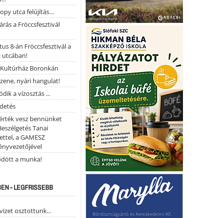
opy utca felújítás…
árás a Fröccsfesztivál
us 8-án Fröccsfesztivál a
 utcában!
Kultúrház Boronkán
 zene, nyári hangulat!
dik a vízosztás ...
rdetés
 érték vesz bennünket
Beszélgetés Tanai
ettel, a GAMESZ
ényvezetőjével
ődött a munka!
EN - LEGFRISSEBB
vizet osztottunk...