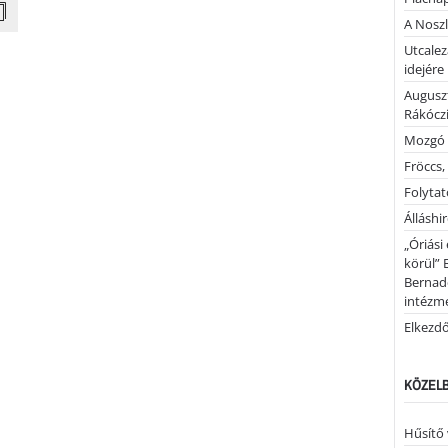
A Noszl
Utcalez
idejére
Auguszt
Rákóczi
Mozgó 
Fröccs,
Folytató
Álláshi
„Óriási
körül” 
Bernad
intézm
Elkezd
KÖZELB
Hűsítő 