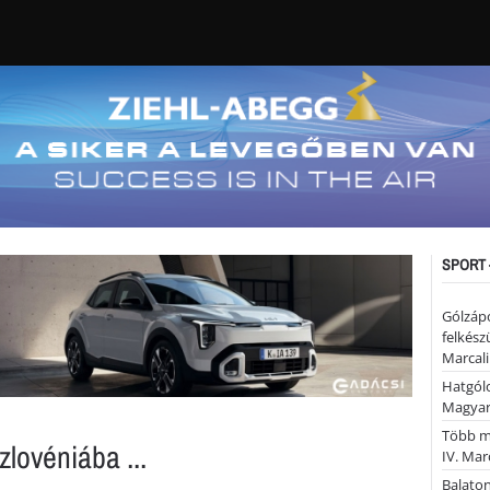
SPORT 
Gólzáp
felkész
Marcali
Hatgólo
Magyar
Több mi
lovéniába ...
IV. Mar
Balaton