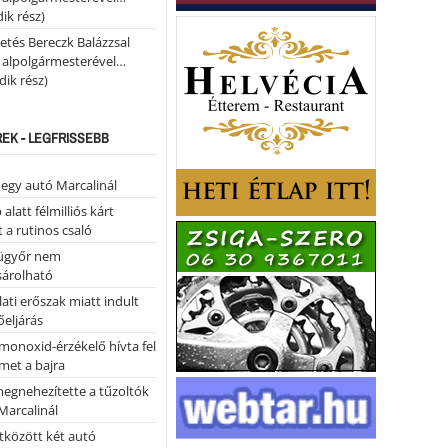
ik rész)
etés Bereczk Balázzsal
i alpolgármesterével…
ik rész)
REK - LEGFRISSEBB
 egy autó Marcalinál
alatt félmilliós kárt
 a rutinos csaló
ügyőr nem
árolható
ati erőszak miatt indult
eljárás
monoxid-érzékelő hívta fel
lmet a bajra
megnehezítette a tűzoltók
Marcalinál
tközött két autó