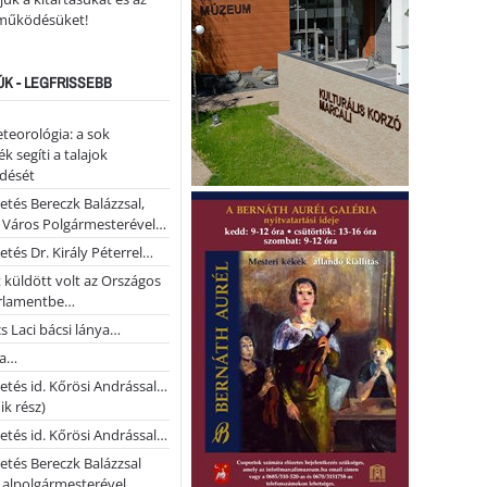
működésüket!
ÚK - LEGFRISSEBB
teorológia: a sok
k segíti a talajok
ődését
etés Bereczk Balázzsal,
i Város Polgármesterével…
etés Dr. Király Péterrel…
t küldött volt az Országos
rlamentbe…
s Laci bácsi lánya…
na…
etés id. Kőrösi Andrással…
k rész)
etés id. Kőrösi Andrással…
etés Bereczk Balázzsal
i alpolgármesterével…