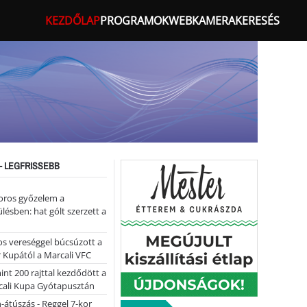
KEZDŐLAP
PROGRAMOK
WEBKAMERA
KERESÉS
- LEGFRISSEBB
oros győzelem a
ülésben: hat gólt szerzett a
s vereséggel búcsúzott a
 Kupától a Marcali VFC
nt 200 rajttal kezdődött a
cali Kupa Gyótapusztán
-átúszás - Reggel 7-kor