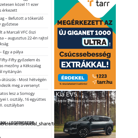
lőzetesen közel 11 ezer
 érkezett
ag – Befutott a tókerülő
y győztese
lt a Marcali VFC őszi
sa – augusztus 22-én rajtol
okság
 – Egy a pálya
Fifty-Fifty győzelem és
as mezőny a Kékszalag
ál nyitányán
n-átúszás - Most hétvégén
ndezik meg a versenyt
atos lesz a Somogy
ei I. osztály, 16 együttes
 II. osztályban
NK - LEGFRISSEBB
me/elements/social_share/templates/template.php
...