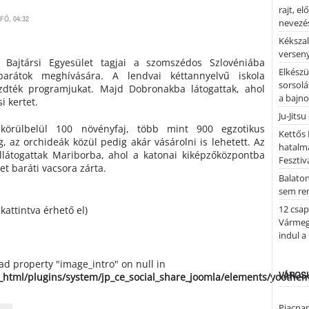
rajt, e
FŐ, 04:32
nevezés
Kékszal
versen
Bajtársi Egyesület tagjai a szomszédos Szlovéniába
Elkészü
barátok meghívására. A lendvai kéttannyelvű iskola
sorsolá
zdték programjukat. Majd Dobronakba látogattak, ahol
a bajn
i kertet.
Ju-Jitsu
körülbelül 100 növényfaj, több mint 900 egzotikus
Kettős 
, az orchideák közül pedig akár vásárolni is lehetett. Az
hatalm
llátogattak Mariborba, ahol a katonai kiképzőközpontba
Fesztiv
tet baráti vacsora zárta.
Balato
sem re
12 csap
kattintva érhető el)
Vármegy
indul a
ead property "image_intro" on null in
VÁROSU
_html/plugins/system/jp_ce_social_share_joomla/elements/yoothe
Piacnap