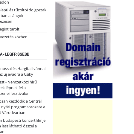
tádon
lepülés tűzoltói dolgoztak
yban a lángok
ezésén
gint tarolt
 vezetés közben
A - LEGFRISSEBB
ánossal és Hargitai Ivánnal
az új évadra a Csiky
st - Nemzetközi hírű
k lépnek fel a
enei fesztiválon
san kezdődik a Centrál
z nyári programsorozata a
et Várudvarban
n budapesti koncertfilmje
a lesz látható ősszel a
ban