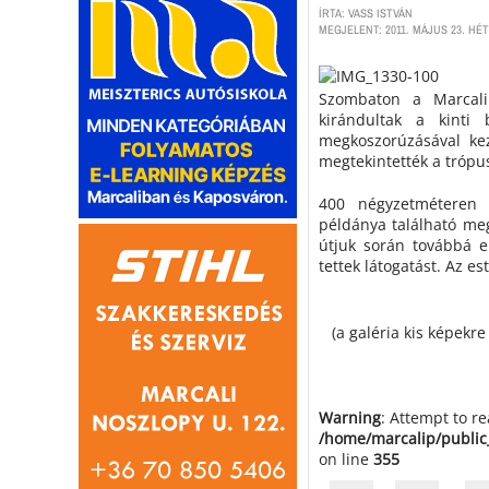
ÍRTA: VASS ISTVÁN
MEGJELENT: 2011. MÁJUS 23. HÉT
Szombaton a Marcali 
kirándultak a kinti 
megkoszorúzásával ke
megtekintették a trópus
400 négyzetméteren 
példánya található meg
útjuk során továbbá e
tettek látogatást. Az es
(a galéria kis képekre 
Warning
: Attempt to r
/home/marcalip/public
on line
355