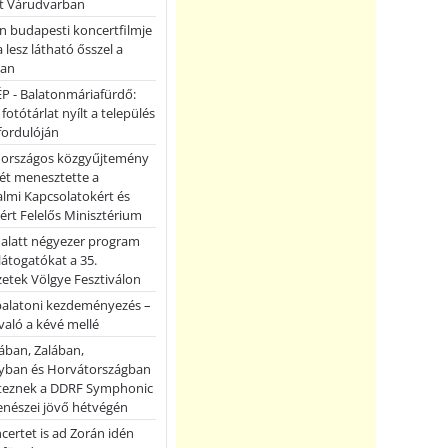
et Várudvarban
n budapesti koncertfilmje
a lesz látható ősszel a
ban
P - Balatonmáriafürdő:
 fotótárlat nyílt a település
fordulóján
országos közgyűjtemény
ét menesztette a
lmi Kapcsolatokért és
ért Felelős Minisztérium
 alatt négyezer program
 látogatókat a 35.
etek Völgye Fesztiválon
balatoni kezdeményezés –
való a kévé mellé
ában, Zalában,
ban és Horvátországban
teznek a DDRF Symphonic
enészei jövő hétvégén
certet is ad Zorán idén