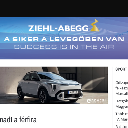
SPORT 
Gólzáp
felkész
Marcali
Hatgólo
Magyar
Több mi
madt a férfira
IV. Mar
Balaton