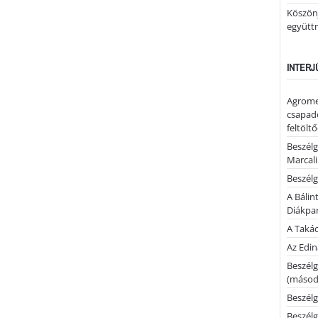
Köszönj
együtt
INTERJ
Agrome
csapadé
feltölt
Beszélg
Marcal
Beszélg
A Bálin
Diákpa
A Takác
Az Edi
Beszélg
(másodi
Beszélg
Beszélg