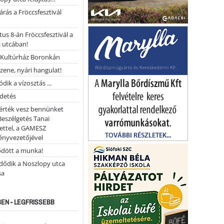
árás a Fröccsfesztivál
us 8-án Fröccsfesztivál a
 utcában!
Kultúrház Boronkán
 zene, nyári hangulat!
dik a vízosztás ...
rdetés
 érték vesz bennünket
Beszélgetés Tanai
ettel, a GAMESZ
ényvezetőjével
ődött a munka!
dődik a Noszlopy utca
sa
EN - LEGFRISSEBB