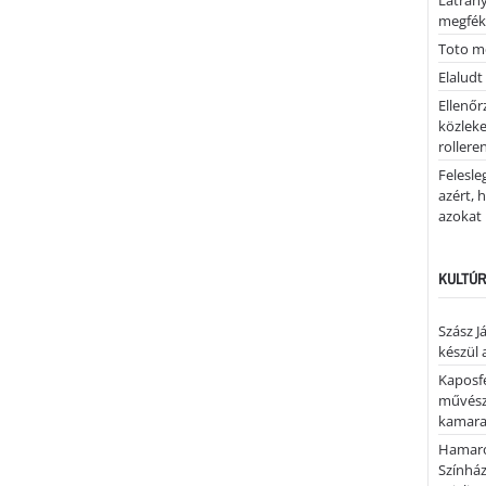
Látrán
megfék
Toto me
Elaludt
Ellenőr
közleke
rolleren
Felesle
azért, 
azokat
KULTÚR
Szász J
készül 
Kaposfe
művésze
kamaraz
Hamaro
Színhá