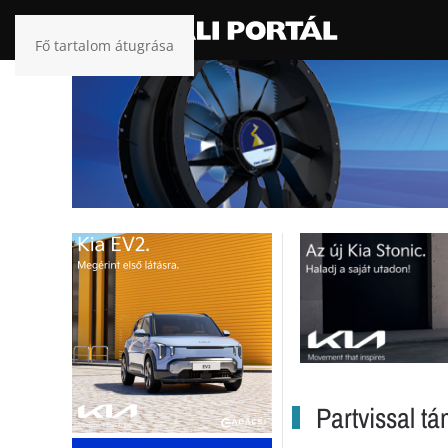
Fő tartalom átugrása
Partvissal tá