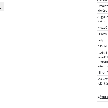
Utcalez
idejére
Auguszt
Rákóczi
Mozgó 
Fröccs,
Folytató
Álláshi
„Óriási
körül” 
Bernad
intézm
Elkezd
Ma kez
felújítá
KÖZELB