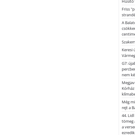
Hűsítő 
Friss "
strandé
A Balat
csökken
centimé
Szakemb
Keresi
Vármeg
G7: úja
percben
nem kér
Megjaví
Kórház
klímab
Még mi
rejt a 
44. Lid
tömeg a
a verse
ezredik