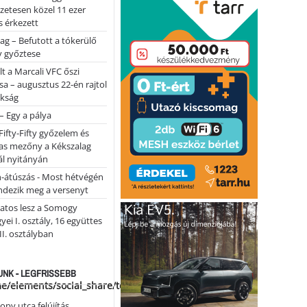
lőzetesen közel 11 ezer
 érkezett
ag – Befutott a tókerülő
y győztese
lt a Marcali VFC őszi
sa – augusztus 22-én rajtol
okság
 – Egy a pálya
Fifty-Fifty győzelem és
as mezőny a Kékszalag
ál nyitányán
n-átúszás - Most hétvégén
ndezik meg a versenyt
atos lesz a Somogy
ei I. osztály, 16 együttes
 II. osztályban
NK - LEGFRISSEBB
me/elements/social_share/templates/template.php
opy utca felújítás…