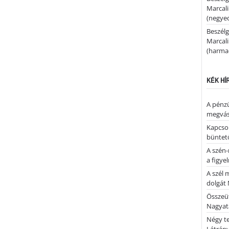
Marcal
(negyed
Beszélg
Marcal
(harmad
KÉK HÍ
A pénz
megvás
Kapcsol
büntető
A szén-
a figye
A szél 
dolgát 
Összeü
Nagya
Négy te