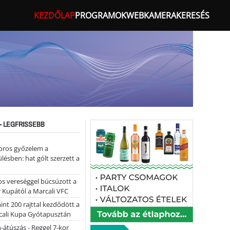
KEZDŐLAP
PROGRAMOK
WEBKAMERA
KERESÉS
- LEGFRISSEBB
oros győzelem a
ülésben: hat gólt szerzett a
s vereséggel búcsúzott a
 Kupától a Marcali VFC
nt 200 rajttal kezdődött a
cali Kupa Gyótapusztán
-átúszás - Reggel 7-kor