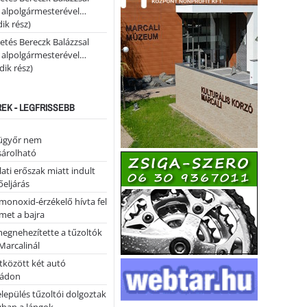
i alpolgármesterével…
ik rész)
etés Bereczk Balázzsal
i alpolgármesterével…
ik rész)
REK - LEGFRISSEBB
ügyőr nem
árolható
ati erőszak miatt indult
eljárás
monoxid-érzékelő hívta fel
lmet a bajra
megnehezítette a tűzoltók
Marcalinál
tközött két autó
tádon
lepülés tűzoltói dolgoztak