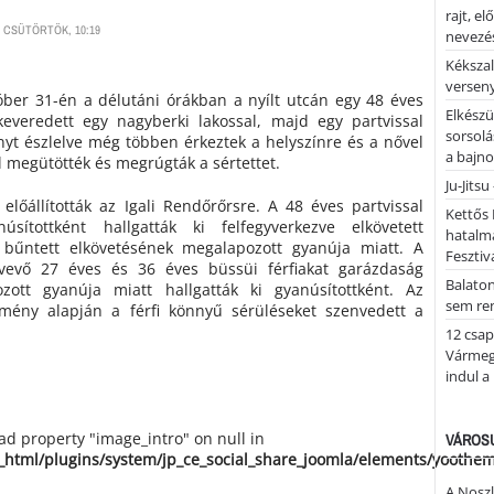
rajt, e
 CSÜTÖRTÖK, 10:19
nevezés
Kékszal
versen
óber 31-én a délutáni órákban a nyílt utcán egy 48 éves
Elkészü
keveredett egy nagyberki lakossal, majd egy partvissal
sorsolá
yt észlelve még többen érkeztek a helyszínre és a nővel
a bajn
 megütötték és megrúgták a sértettet.
Ju-Jitsu
 előállították az Igali Rendőrőrsre. A 48 éves partvissal
Kettős 
sítottként hallgatták ki felfegyverkezve elkövetett
hatalm
 bűntett elkövetésének megalapozott gyanúja miatt. A
Fesztiv
vevő 27 éves és 36 éves büssüi férfiakat garázdaság
Balato
zott gyanúja miatt hallgatták ki gyanúsítottként. Az
sem re
emény alapján a férfi könnyű sérüléseket szenvedett a
12 csap
Vármegy
indul a
ead property "image_intro" on null in
VÁROSU
_html/plugins/system/jp_ce_social_share_joomla/elements/yoothe
A Noszl