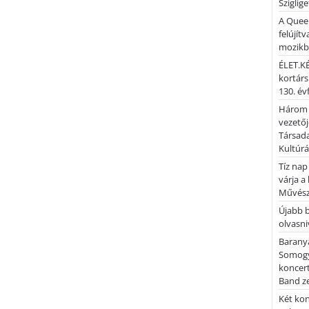
Sziglig
A Quee
felújítv
mozik
ÉLET.KÉ
kortárs
130. év
Három 
vezetőj
Társada
Kultúrá
Tíz nap
várja a
Művész
Újabb 
olvasni
Barany
Somogy
koncer
Band z
Két kon