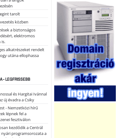
yban a lángok
ezésén
gint tarolt
 vezetés közben
zések a biztonságos
désért, elektromos
 is.
ges alkatrészeket rendelt
hogy utána ellophassa
A - LEGFRISSEBB
ánossal és Hargitai Ivánnal
az új évadra a Csiky
st - Nemzetközi hírű
k lépnek fel a
enei fesztiválon
san kezdődik a Centrál
z nyári programsorozata a