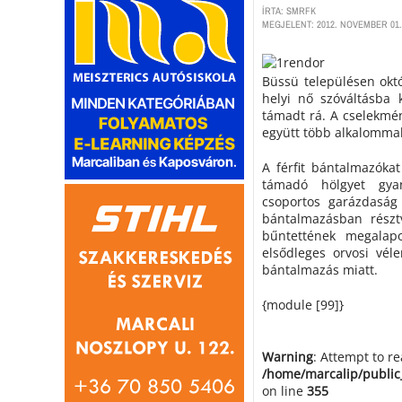
ÍRTA: SMRFK
MEGJELENT: 2012. NOVEMBER 01.
Büssü településen okt
helyi nő szóváltásba 
támadt rá. A cselekmén
együtt több alkalommal
A férfit bántalmazókat
támadó hölgyet gyanú
csoportos garázdaság
bántalmazásban részt
bűntettének megalapo
elsődleges orvosi vél
bántalmazás miatt.
{module [99]}
Warning
: Attempt to r
/home/marcalip/public
on line
355