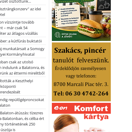
vizet osztottunk...
pisztrángkonzerv" az idei
tel
on vízszintje tovább
t – már csak 54
ter az átlagos vízállás
er: a kútfúrás buktatói
 új munkatársait a Somogy
yei Kormányhivatal
bban csak az utolsó
 indulunk a Balatonra, és
ünk az éttermi mirelitből
tották a Keszthelyi
 központi
erendezését
ndig repülőgéproncsokat
Balaton
l Balaton-átúszás: tízezres
 Balatonban, és célba ért
ny történetének 250
 úszója is