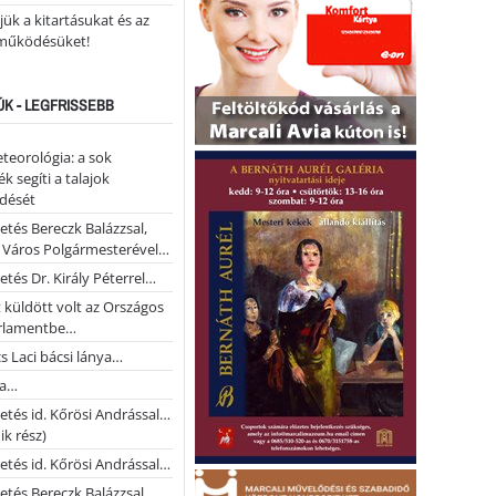
ük a kitartásukat és az
működésüket!
ÚK - LEGFRISSEBB
teorológia: a sok
k segíti a talajok
ődését
etés Bereczk Balázzsal,
i Város Polgármesterével…
etés Dr. Király Péterrel…
t küldött volt az Országos
rlamentbe…
s Laci bácsi lánya…
na…
etés id. Kőrösi Andrással…
k rész)
etés id. Kőrösi Andrással…
etés Bereczk Balázzsal