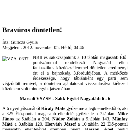
Bravúros döntetlen!
Írta: Guricza Gyula
Megjelent: 2012. november 05. Hétfő, 04:46
NBII-es sakkcsapatunk a 10 táblán magasabb Élő-
pontszámmal rendelkező Nagyatád ellen
fantasztikus küzdőszellemmel döntetlen eredményt
ért el a bajnokság 3.fordulójában. A mérkőzés
érdekessége, hogy táblánként egy parti sem
végződött remivel, a döntetlen ajánlatokat visszautasítva kiélezett
küzdelem volt mindegyik játszmában.
Marcali VSZSE - Sakk Egylet Nagyatád: 6 - 6
A 6 nyert játszmából
Király Máté
győzelme a legkiemelkedőbb, aki
a 325 Élő-ponttal magasabb ellenfelét győzte le a 7.táblán.
Mike
János
az 5.táblán a 204,
Nádor Zoltán
a 9.táblán 143,
Mánfay
Máté
a 3.táblán 120,
Horváth József
a 10.táblán 22 Élő-ponttal
magasabb ellenfelével szemben nyert.
Haszon Ábel
pedig