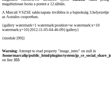
magabiztosan hozta a pontot a 12.táblán.
A Marcali VSZSE sakkcsapata továbbra is a bajnokság 3.helyezettje
az Asztalos csoportban.
{gallery watermark=1 watermark:position=se watermark:x=10
watermark:y=10}2012-11-05-04-46-09{/gallery}
{module [99]}
Warning
: Attempt to read property "image_intro" on null in
/home/marcalip/public_html/plugins/system/jp_ce_social_share_j
on line
355