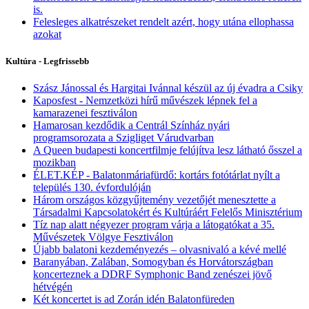
is.
Felesleges alkatrészeket rendelt azért, hogy utána ellophassa
azokat
Kultúra - Legfrissebb
Szász Jánossal és Hargitai Ivánnal készül az új évadra a Csiky
Kaposfest - Nemzetközi hírű művészek lépnek fel a
kamarazenei fesztiválon
Hamarosan kezdődik a Centrál Színház nyári
programsorozata a Szigliget Várudvarban
A Queen budapesti koncertfilmje felújítva lesz látható ősszel a
mozikban
ÉLET.KÉP - Balatonmáriafürdő: kortárs fotótárlat nyílt a
település 130. évfordulóján
Három országos közgyűjtemény vezetőjét menesztette a
Társadalmi Kapcsolatokért és Kultúráért Felelős Minisztérium
Tíz nap alatt négyezer program várja a látogatókat a 35.
Művészetek Völgye Fesztiválon
Újabb balatoni kezdeményezés – olvasnivaló a kévé mellé
Baranyában, Zalában, Somogyban és Horvátországban
koncerteznek a DDRF Symphonic Band zenészei jövő
hétvégén
Két koncertet is ad Zorán idén Balatonfüreden