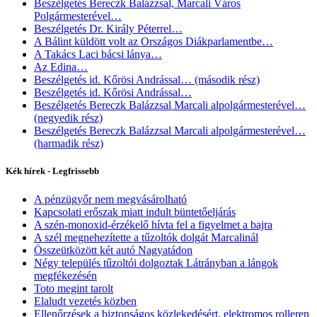
Beszélgetés Bereczk Balázzsal, Marcali Város
Polgármesterével…
Beszélgetés Dr. Király Péterrel…
A Bálint küldött volt az Országos Diákparlamentbe…
A Takács Laci bácsi lánya…
Az Edina…
Beszélgetés id. Kőrösi Andrással… (második rész)
Beszélgetés id. Kőrösi Andrással…
Beszélgetés Bereczk Balázzsal Marcali alpolgármesterével…
(negyedik rész)
Beszélgetés Bereczk Balázzsal Marcali alpolgármesterével…
(harmadik rész)
Kék hírek - Legfrissebb
A pénzügyőr nem megvásárolható
Kapcsolati erőszak miatt indult büntetőeljárás
A szén-monoxid-érzékelő hívta fel a figyelmet a bajra
A szél megnehezítette a tűzoltók dolgát Marcalinál
Összeütközött két autó Nagyatádon
Négy település tűzoltói dolgoztak Látrányban a lángok
megfékezésén
Toto megint tarolt
Elaludt vezetés közben
Ellenőrzések a biztonságos közlekedésért, elektromos rolleren