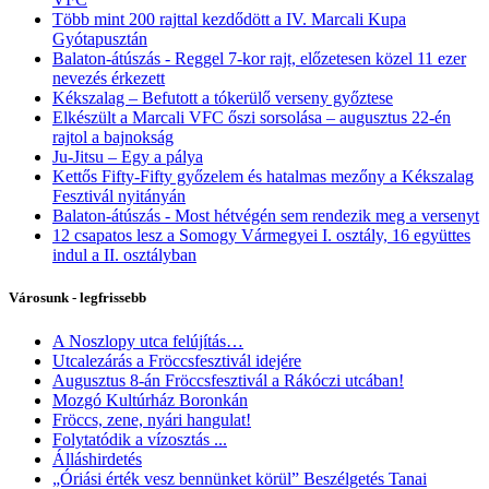
Több mint 200 rajttal kezdődött a IV. Marcali Kupa
Gyótapusztán
Balaton-átúszás - Reggel 7-kor rajt, előzetesen közel 11 ezer
nevezés érkezett
Kékszalag – Befutott a tókerülő verseny győztese
Elkészült a Marcali VFC őszi sorsolása – augusztus 22-én
rajtol a bajnokság
Ju-Jitsu – Egy a pálya
Kettős Fifty-Fifty győzelem és hatalmas mezőny a Kékszalag
Fesztivál nyitányán
Balaton-átúszás - Most hétvégén sem rendezik meg a versenyt
12 csapatos lesz a Somogy Vármegyei I. osztály, 16 együttes
indul a II. osztályban
Városunk - legfrissebb
A Noszlopy utca felújítás…
Utcalezárás a Fröccsfesztivál idejére
Augusztus 8-án Fröccsfesztivál a Rákóczi utcában!
Mozgó Kultúrház Boronkán
Fröccs, zene, nyári hangulat!
Folytatódik a vízosztás ...
Álláshirdetés
„Óriási érték vesz bennünket körül” Beszélgetés Tanai