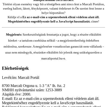
Történt olyan esemény vagy hír a térségében ami nincs fent a Marcali Portálon,
esetleg hallott, látott, fényképezett, valami érdekeset és Ön szerint fent lenne a
helye hírportálon?
Küldje el a
Ez az e-mail-cím a szpemrobotok elleni védelem alatt áll.
Megtekintéséhez engedélyeznie kell a JavaScript használatát.
címre!
Megjelenés:
Szerkesztőségünk fenntartja a jogot, hogy a részére elküldött
híreket - a tartalom csorbítása nélkül - a megjelentethetőség érdekében
módosítsa, szerkessze. A megjelenésre vonatkozóan garanciát nem vállalunk -
azaz nem mindegyik, részünkre elküldött hír jelenik meg szükségszerűen a
marcaliportal.hu-n.
Elérhetőségek
Levélcím: Marcali Portál
8700 Marcali Orgona u. 1-3 "A" lh. fsz. 2
NMHH nyilvántartási szám: 1253-3889
Alapítás éve: 2000.
E-mail:
Ez az e-mail-cím a szpemrobotok elleni védelem alatt áll.
Megtekintéséhez engedélyeznie kell a JavaScript használatát.