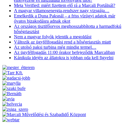
elhelyezése és használata törvényileg tilos?
Meta Verified: miért fizettem elő rá a Marcali Portálnál?
A magyar villamosenergia-rendszer nagy vizsgája…
Emelkedik a Duna Paksnál – a friss vízügyi adatok már
óvatos bizakodásra adnak okot
Az országos tisztifőorvos meghosszabbította a harmadfokú
hőségriasztást
Nem a magyar folyók jelentik a megoldást
Változik az ügyfélfogadási rend a hőségriasztás miatt
Az utolsó paksi turbina még mindig termel…
Az ügyfélfogadás 11:00 órakor befejeződik Marcaliban
Kánikula idején az állatokra is jobban oda kell figyelni