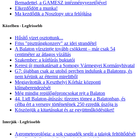
Bernadettel, a GAMESZ intézményvezetőjével
Elkezdődött a munka!
Ma kezdődik a Noszlopy utca felújítása
Közelben - Legfrissebb
Hűsítő vizet osztottunk...
Friss "pisztrángkonzerv" az idei strandétel
A Balaton vízszintje tovább csökkent – már csak 54
centiméter az átlagos vízállás
Szakember: a kútfúrás buktatói
Keresi új munkatársait a Somogy Vármegyei Kormányhivatal
G7: újabban csak az utolsó percben indulunk a Balatonra, és
nem kérünk az éttermi mirelitből
Megjavították a Keszthelyi Kórház központi
klímaberendezését
Még mindig repülőgéproncsokat rejt a Balaton
44. Lidl Balaton-átúszás: tízezres tömeg a Balatonban, és
célba ért a verseny történetének 250 ezredik úszója is
Köszönjük a kitartásukat és az együttműködésüket!
Interjúk - Legfrissebb
Agrometeorológia: a sok csapadék segíti a talajok feltöltődését