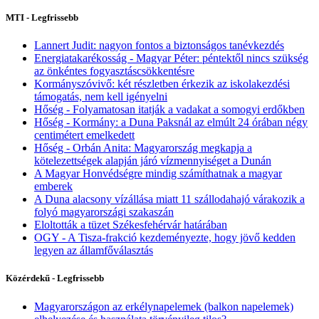
MTI - Legfrissebb
Lannert Judit: nagyon fontos a biztonságos tanévkezdés
Energiatakarékosság - Magyar Péter: péntektől nincs szükség
az önkéntes fogyasztáscsökkentésre
Kormányszóvivő: két részletben érkezik az iskolakezdési
támogatás, nem kell igényelni
Hőség - Folyamatosan itatják a vadakat a somogyi erdőkben
Hőség - Kormány: a Duna Paksnál az elmúlt 24 órában négy
centimétert emelkedett
Hőség - Orbán Anita: Magyarország megkapja a
kötelezettségek alapján járó vízmennyiséget a Dunán
A Magyar Honvédségre mindig számíthatnak a magyar
emberek
A Duna alacsony vízállása miatt 11 szállodahajó várakozik a
folyó magyarországi szakaszán
Eloltották a tüzet Székesfehérvár határában
OGY - A Tisza-frakció kezdeményezte, hogy jövő kedden
legyen az államfőválasztás
Közérdekű - Legfrissebb
Magyarországon az erkélynapelemek (balkon napelemek)