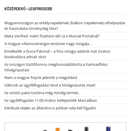
KÖZÉRDEKŰ - LEGFRISSEBB
Magyarországon az erkélynapelemek (balkon napelemek) elhelyezése
és használata törvényileg tilos?
Meta Verified: miért fizettem elő rá a Marcali Portálnál?
A magyar villamosenergia-rendszer nagy vizsgája…
Emelkedik a Duna Paksnál – a friss vízügyi adatok már óvatos
bizakodásra adnak okot
Az országos tisztifőorvos meghosszabbította a harmadfokú
hőségriasztást
Nem a magyar folyók jelentik a megoldást
Változik az ügyfélfogadási rend a hőségriasztás miatt
Az utolsó paksi turbina még mindig termel…
Az ügyfélfogadás 11:00 órakor befejeződik Marcaliban
Kánikula idején az állatokra is jobban oda kell figyelni