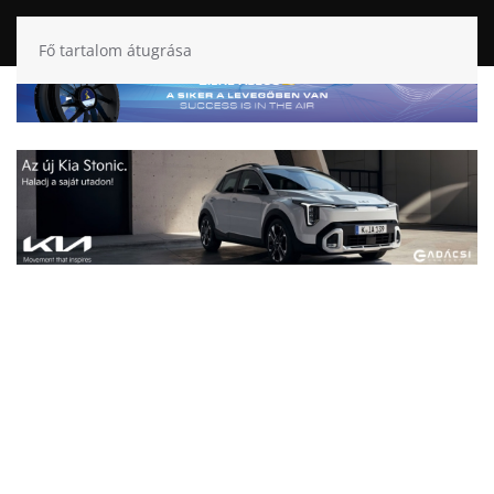
Fő tartalom átugrása