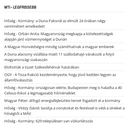
MTI - LEGFRISSEBB
Hőség - Kormány: a Duna Paksnál az elmúlt 24 órában négy
centimétert emelkedett
Hőség - Orbán Anita: Magyarország megkapja a kötelezettségek
alapján járó vízmennyiséget a Dunán
A Magyar Honvédségre mindig számíthatnak a magyar emberek
A Duna alacsony vízállása miatt 11 szállodahajó várakozik a folyó
magyarországi szakaszán
Eloltották a tüzet Székesfehérvár határában
OGY - A Tisza-frakció kezdeményezte, hogy jövő kedden legyen az
államfőválasztás
Hőség - Kormány: országosan elérte, Budapesten meg is haladta a 40
Celsius-fokot a legmagasabb hőmérséklet
Magyar Péter: átfogó energiafejlesztési tervet fogadott el a kormány
Hőség - Vitézy Dávid: lassítja a vonatokat és festéssel is védi a síneket a
hőségtől a MÁV
Hőség - Kormány: 629 településen van vízkorlátozás