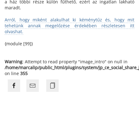
a ház többi része külön fűthető, ezért az ingatlan lakható
maradt.
Arról, hogy miként alakulhat ki kéménytűz és, hogy mit
tehetünk annak megelőzése érdekében részletesen itt
olvashat.
{module [99]}
Warning
: Attempt to read property "image_intro" on null in
/home/marcalip/public_html/plugins/system/jp_ce_social_share
on line
355