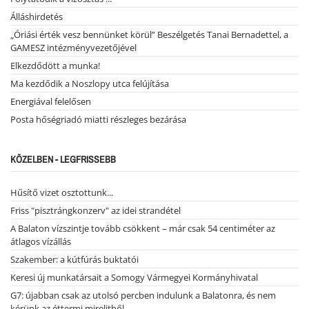
Álláshirdetés
„Óriási érték vesz bennünket körül” Beszélgetés Tanai Bernadettel, a
GAMESZ intézményvezetőjével
Elkezdődött a munka!
Ma kezdődik a Noszlopy utca felújítása
Energiával felelősen
Posta hőségriadó miatti részleges bezárása
KÖZELBEN - LEGFRISSEBB
Hűsítő vizet osztottunk...
Friss "pisztrángkonzerv" az idei strandétel
A Balaton vízszintje tovább csökkent – már csak 54 centiméter az
átlagos vízállás
Szakember: a kútfúrás buktatói
Keresi új munkatársait a Somogy Vármegyei Kormányhivatal
G7: újabban csak az utolsó percben indulunk a Balatonra, és nem
kérünk az éttermi mirelitből