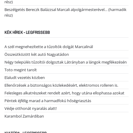
rész)
Beszélgetés Bereczk Balázzsal Marcali alpolgármesterével… (harmadik
rész)
KÉK HÍREK - LEGFRISSEBB
A szél megnehezítette a tűzoltók dolgát Marcalinál
Összeütközött két autó Nagyatádon
Négy település tűzoltói dolgoztak Látrányban a lángok megfékezésén
Toto megint tarolt
Elaludt vezetés közben
Ellenőrzések a biztonságos közlekedésért, elektromos rolleren is.
Felesleges alkatrészeket rendelt azért, hogy utána ellophassa azokat
Péntek éjfélig marad a harmadfokú hőségriasztás
Védje otthonát nyaralás alatt!
Karambol Zamárdiban