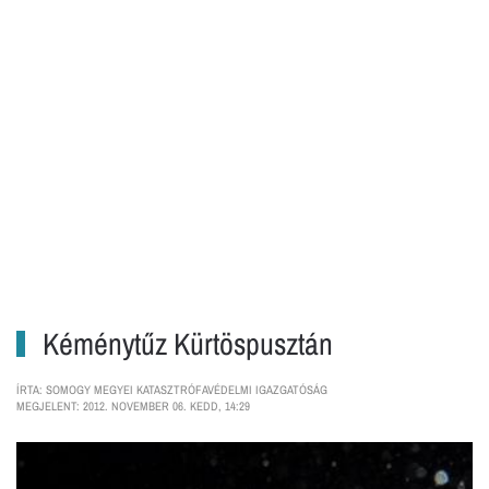
Kéménytűz Kürtöspusztán
ÍRTA: SOMOGY MEGYEI KATASZTRÓFAVÉDELMI IGAZGATÓSÁG
MEGJELENT: 2012. NOVEMBER 06. KEDD, 14:29