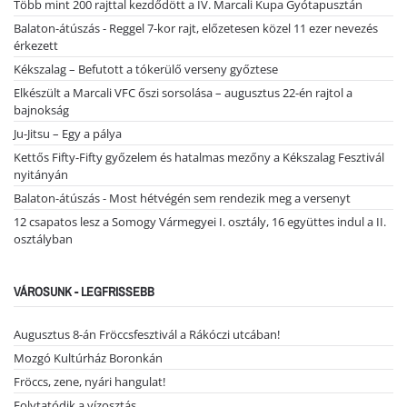
Több mint 200 rajttal kezdődött a IV. Marcali Kupa Gyótapusztán
Balaton-átúszás - Reggel 7-kor rajt, előzetesen közel 11 ezer nevezés
érkezett
Kékszalag – Befutott a tókerülő verseny győztese
Elkészült a Marcali VFC őszi sorsolása – augusztus 22-én rajtol a
bajnokság
Ju-Jitsu – Egy a pálya
Kettős Fifty-Fifty győzelem és hatalmas mezőny a Kékszalag Fesztivál
nyitányán
Balaton-átúszás - Most hétvégén sem rendezik meg a versenyt
12 csapatos lesz a Somogy Vármegyei I. osztály, 16 együttes indul a II.
osztályban
VÁROSUNK - LEGFRISSEBB
Augusztus 8-án Fröccsfesztivál a Rákóczi utcában!
Mozgó Kultúrház Boronkán
Fröccs, zene, nyári hangulat!
Folytatódik a vízosztás ...