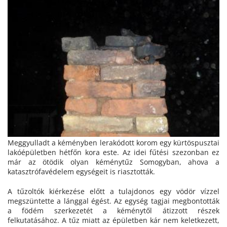
Meggyulladt a kéményben lerakódott korom egy kürtöspusztai
lakóépületben hétfőn kora este. Az idei fűtési szezonban ez
már az ötödik olyan kéménytűz Somogyban, ahova a
katasztrófavédelem egységeit is riasztották.
A tűzoltók kiérkezése előtt a tulajdonos egy vödör vízzel
megszüntette a lánggal égést. Az egység tagjai megbontották
a födém szerkezetét a kéménytől átizzott részek
felkutatásához. A tűz miatt az épületben kár nem keletkezett,