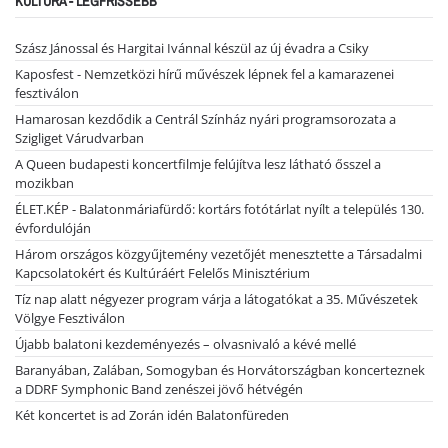
KULTÚRA - LEGFRISSEBB
Szász Jánossal és Hargitai Ivánnal készül az új évadra a Csiky
Kaposfest - Nemzetközi hírű művészek lépnek fel a kamarazenei
fesztiválon
Hamarosan kezdődik a Centrál Színház nyári programsorozata a
Szigliget Várudvarban
A Queen budapesti koncertfilmje felújítva lesz látható ősszel a
mozikban
ÉLET.KÉP - Balatonmáriafürdő: kortárs fotótárlat nyílt a település 130.
évfordulóján
Három országos közgyűjtemény vezetőjét menesztette a Társadalmi
Kapcsolatokért és Kultúráért Felelős Minisztérium
Tíz nap alatt négyezer program várja a látogatókat a 35. Művészetek
Völgye Fesztiválon
Újabb balatoni kezdeményezés – olvasnivaló a kévé mellé
Baranyában, Zalában, Somogyban és Horvátországban koncerteznek
a DDRF Symphonic Band zenészei jövő hétvégén
Két koncertet is ad Zorán idén Balatonfüreden