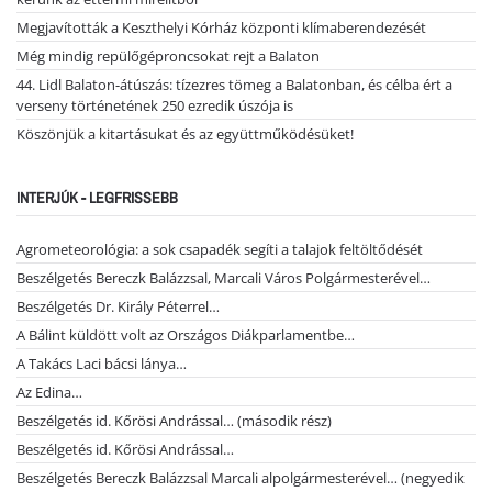
Megjavították a Keszthelyi Kórház központi klímaberendezését
Még mindig repülőgéproncsokat rejt a Balaton
44. Lidl Balaton-átúszás: tízezres tömeg a Balatonban, és célba ért a
verseny történetének 250 ezredik úszója is
Köszönjük a kitartásukat és az együttműködésüket!
INTERJÚK - LEGFRISSEBB
Agrometeorológia: a sok csapadék segíti a talajok feltöltődését
Beszélgetés Bereczk Balázzsal, Marcali Város Polgármesterével…
Beszélgetés Dr. Király Péterrel…
A Bálint küldött volt az Országos Diákparlamentbe…
A Takács Laci bácsi lánya…
Az Edina…
Beszélgetés id. Kőrösi Andrással… (második rész)
Beszélgetés id. Kőrösi Andrással…
Beszélgetés Bereczk Balázzsal Marcali alpolgármesterével… (negyedik