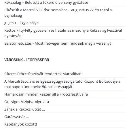
Kékszalag – Befutott a tókerülő verseny győztese
Elkészült a Marcali VFC őszi sorsolása – augusztus 22-én rajtol a
bajnokság
Ju-Jitsu – Egy a pálya
Kettős Fifty-Fifty győzelem és hatalmas mezőny a Kékszalag Fesztivál
nyitányán
Balaton-átúszás - Most hétvégén sem rendezik meg a versenyt
VÁROSUNK - LEGFRISSEBB
Sikeres Fröccsfesztivált rendeztek Marcaliban
A Marcali Szociális és Egészségügyi Szolgáltató Központ Bölcsődéje a
mai napon ünnepelte 50. születésnapját.
Hamarosan minden készen áll a Fröccsfesztiválra
Országos Vízipisztolycsata
Zárják a Rákóczi utcát …
Garázsvásár …
Kapitányok között!