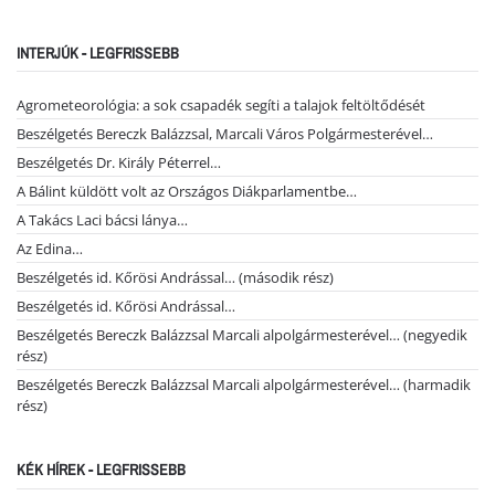
INTERJÚK - LEGFRISSEBB
Agrometeorológia: a sok csapadék segíti a talajok feltöltődését
Beszélgetés Bereczk Balázzsal, Marcali Város Polgármesterével…
Beszélgetés Dr. Király Péterrel…
A Bálint küldött volt az Országos Diákparlamentbe…
A Takács Laci bácsi lánya…
Az Edina…
Beszélgetés id. Kőrösi Andrással… (második rész)
Beszélgetés id. Kőrösi Andrással…
Beszélgetés Bereczk Balázzsal Marcali alpolgármesterével… (negyedik
rész)
Beszélgetés Bereczk Balázzsal Marcali alpolgármesterével… (harmadik
rész)
KÉK HÍREK - LEGFRISSEBB