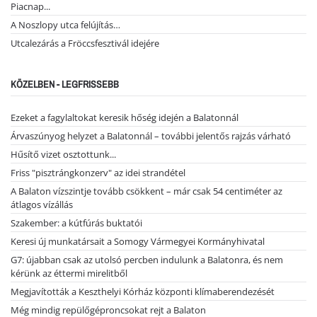
Piacnap...
A Noszlopy utca felújítás…
Utcalezárás a Fröccsfesztivál idejére
KÖZELBEN - LEGFRISSEBB
Ezeket a fagylaltokat keresik hőség idején a Balatonnál
Árvaszúnyog helyzet a Balatonnál – további jelentős rajzás várható
Hűsítő vizet osztottunk...
Friss "pisztrángkonzerv" az idei strandétel
A Balaton vízszintje tovább csökkent – már csak 54 centiméter az
átlagos vízállás
Szakember: a kútfúrás buktatói
Keresi új munkatársait a Somogy Vármegyei Kormányhivatal
G7: újabban csak az utolsó percben indulunk a Balatonra, és nem
kérünk az éttermi mirelitből
Megjavították a Keszthelyi Kórház központi klímaberendezését
Még mindig repülőgéproncsokat rejt a Balaton