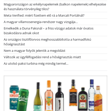
Magyarországon az erkélynapelemek (balkon napelemek) elhelyezése
és használata törvényileg tilos?
Meta Verified: miért fizettem elő rá a Marcali Portálnál?
A magyar villamosenergia-rendszer nagy vizsgája…
Emelkedik a Duna Paksnál – a friss vízügyi adatok már óvatos
bizakodásra adnak okot
Az országos tisztifőorvos meghosszabbította a harmadfokú
hőségriasztást
Nem a magyar folyók jelentik a megoldást
Változik az ügyfélfogadási rend a hőségriasztás miatt
Az utolsó paksi turbina még mindig termel…