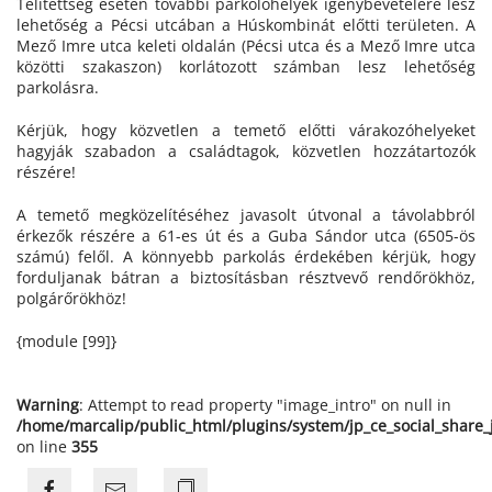
Telítettség esetén további parkolóhelyek igénybevételére lesz
lehetőség a Pécsi utcában a Húskombinát előtti területen. A
Mező Imre utca keleti oldalán (Pécsi utca és a Mező Imre utca
közötti szakaszon) korlátozott számban lesz lehetőség
parkolásra.
Kérjük, hogy közvetlen a temető előtti várakozóhelyeket
hagyják szabadon a családtagok, közvetlen hozzátartozók
részére!
A temető megközelítéséhez javasolt útvonal a távolabbról
érkezők részére a 61-es út és a Guba Sándor utca (6505-ös
számú) felől. A könnyebb parkolás érdekében kérjük, hogy
forduljanak bátran a biztosításban résztvevő rendőrökhöz,
polgárőrökhöz!
{module [99]}
Warning
: Attempt to read property "image_intro" on null in
/home/marcalip/public_html/plugins/system/jp_ce_social_share
on line
355