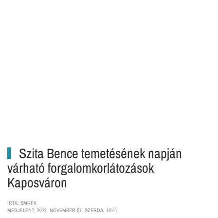
Szita Bence temetésének napján
várható forgalomkorlátozások
Kaposváron
ÍRTA: SMRFK
MEGJELENT: 2012. NOVEMBER 07. SZERDA, 16:41