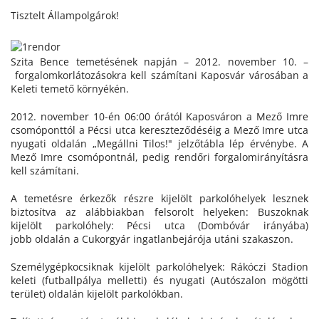
Tisztelt Állampolgárok!
Szita Bence temetésének napján – 2012. november 10. –
forgalomkorlátozásokra kell számítani Kaposvár városában a
Keleti temető környékén.
2012. november 10-én 06:00 órától Kaposváron a Mező Imre
csomóponttól a Pécsi utca kereszteződéséig a Mező Imre utca
nyugati oldalán „Megállni Tilos!" jelzőtábla lép érvénybe. A
Mező Imre csomópontnál, pedig rendőri forgalomirányításra
kell számítani.
A temetésre érkezők részre kijelölt parkolóhelyek lesznek
biztosítva az alábbiakban felsorolt helyeken: Buszoknak
kijelölt parkolóhely: Pécsi utca (Dombóvár irányába)
jobb oldalán a Cukorgyár ingatlanbejárója utáni szakaszon.
Személygépkocsiknak kijelölt parkolóhelyek: Rákóczi Stadion
keleti (futballpálya melletti) és nyugati (Autószalon mögötti
terület) oldalán kijelölt parkolókban.