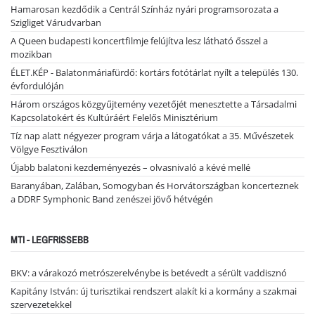
Hamarosan kezdődik a Centrál Színház nyári programsorozata a
Szigliget Várudvarban
A Queen budapesti koncertfilmje felújítva lesz látható ősszel a
mozikban
ÉLET.KÉP - Balatonmáriafürdő: kortárs fotótárlat nyílt a település 130.
évfordulóján
Három országos közgyűjtemény vezetőjét menesztette a Társadalmi
Kapcsolatokért és Kultúráért Felelős Minisztérium
Tíz nap alatt négyezer program várja a látogatókat a 35. Művészetek
Völgye Fesztiválon
Újabb balatoni kezdeményezés – olvasnivaló a kévé mellé
Baranyában, Zalában, Somogyban és Horvátországban koncerteznek
a DDRF Symphonic Band zenészei jövő hétvégén
MTI - LEGFRISSEBB
BKV: a várakozó metrószerelvénybe is betévedt a sérült vaddisznó
Kapitány István: új turisztikai rendszert alakít ki a kormány a szakmai
szervezetekkel