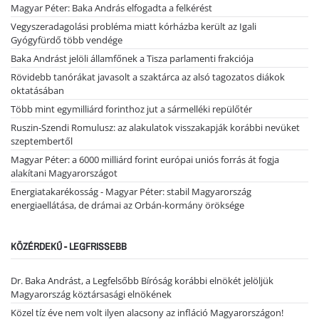
Magyar Péter: Baka András elfogadta a felkérést
Vegyszeradagolási probléma miatt kórházba került az Igali
Gyógyfürdő több vendége
Baka Andrást jelöli államfőnek a Tisza parlamenti frakciója
Rövidebb tanórákat javasolt a szaktárca az alsó tagozatos diákok
oktatásában
Több mint egymilliárd forinthoz jut a sármelléki repülőtér
Ruszin-Szendi Romulusz: az alakulatok visszakapják korábbi nevüket
szeptembertől
Magyar Péter: a 6000 milliárd forint európai uniós forrás át fogja
alakítani Magyarországot
Energiatakarékosság - Magyar Péter: stabil Magyarország
energiaellátása, de drámai az Orbán-kormány öröksége
KÖZÉRDEKŰ - LEGFRISSEBB
Dr. Baka Andrást, a Legfelsőbb Bíróság korábbi elnökét jelöljük
Magyarország köztársasági elnökének
Közel tíz éve nem volt ilyen alacsony az infláció Magyarországon!