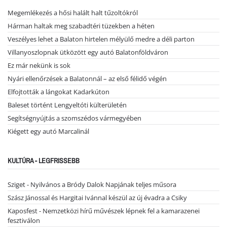
Megemlékezés a hősi halált halt tűzoltókról
Hárman haltak meg szabadtéri tüzekben a héten
Veszélyes lehet a Balaton hirtelen mélyülő medre a déli parton
Villanyoszlopnak ütközött egy autó Balatonföldváron
Ez már nekünk is sok
Nyári ellenőrzések a Balatonnál – az első félidő végén
Elfojtották a lángokat Kadarkúton
Baleset történt Lengyeltóti külterületén
Segítségnyújtás a szomszédos vármegyében
Kiégett egy autó Marcalinál
KULTÚRA - LEGFRISSEBB
Sziget - Nyilvános a Bródy Dalok Napjának teljes műsora
Szász Jánossal és Hargitai Ivánnal készül az új évadra a Csiky
Kaposfest - Nemzetközi hírű művészek lépnek fel a kamarazenei
fesztiválon