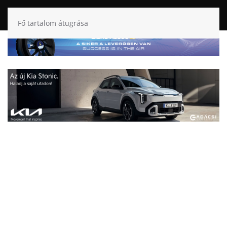
Fő tartalom átugrása