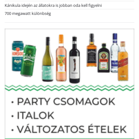
Kánikula idején az állatokra is jobban oda kell figyelni
700 megawatt különbség