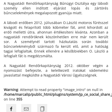
A Nagyatádi Rendőrkapitányság Bűnügyi Osztálya egy lábodi
személy ellen indított eljárást lopás és zártörés
bűncselekmények megalapozott gyanúja miatt.
A lábodi erdőben 2012. júliusában O.László motoros fűrésszel
kivágott és felaprított több köbméter fát, amit kihordott az
erdő melletti útra, ahonnan értékesíteni kívánta. Azonban a
nagyatádi rendőröknek köszönhetően erre már nem került
sor. A személynél tartott házkutatás során további
bűncselekményből származó fa került elő, amit a hatóság
tagjai lefoglaltak. Ennek ellenére a későbbiekben O. László a
lefoglalt fát is megdézsmálta.
A Nagyatád Rendőrkapitányság 2012. október végén a
nyomozást befejezte, a keletkezett iratokat vádemelési
javaslattal megküldte a Nagyatádi Városi Ügyészségnek.
Warning
: Attempt to read property "image_intro" on null in
/home/marcalip/public_html/plugins/system/jp_ce_social_share
on line
355