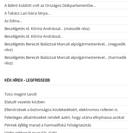
A Bálint küldött volt az Országos Diákparlamentbe…
A Takács Laci bácsi lánya…
Az Edina…
Beszélgetés id. Kőrösi Andrással… (második rész)
Beszélgetés id. Kőrösi Andrással…
Beszélgetés Bereczk Balázzsal Marcali alpolgármesterével… (negyedik
rész)
Beszélgetés Bereczk Balázzsal Marcali alpolgármesterével… (harmadik
rész)
KÉK HÍREK - LEGFRISSEBB
Toto megint tarolt
Elaludt vezetés közben
Ellenőrzések a biztonságos közlekedésért, elektromos rolleren is.
Felesleges alkatrészeket rendelt azért, hogy utána ellophassa azokat
Péntek éjfélig marad a harmadfokú hőségriasztás
Védje otthonát nyaralás alatt!