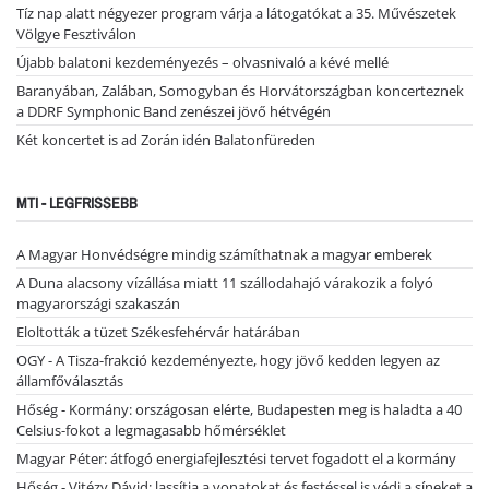
Tíz nap alatt négyezer program várja a látogatókat a 35. Művészetek
Völgye Fesztiválon
Újabb balatoni kezdeményezés – olvasnivaló a kévé mellé
Baranyában, Zalában, Somogyban és Horvátországban koncerteznek
a DDRF Symphonic Band zenészei jövő hétvégén
Két koncertet is ad Zorán idén Balatonfüreden
MTI - LEGFRISSEBB
A Magyar Honvédségre mindig számíthatnak a magyar emberek
A Duna alacsony vízállása miatt 11 szállodahajó várakozik a folyó
magyarországi szakaszán
Eloltották a tüzet Székesfehérvár határában
OGY - A Tisza-frakció kezdeményezte, hogy jövő kedden legyen az
államfőválasztás
Hőség - Kormány: országosan elérte, Budapesten meg is haladta a 40
Celsius-fokot a legmagasabb hőmérséklet
Magyar Péter: átfogó energiafejlesztési tervet fogadott el a kormány
Hőség - Vitézy Dávid: lassítja a vonatokat és festéssel is védi a síneket a