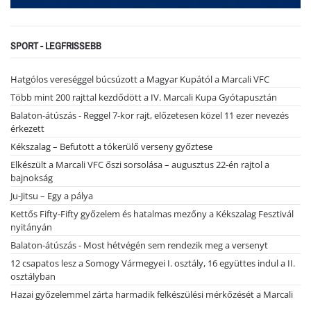
SPORT - LEGFRISSEBB
Hatgólos vereséggel búcsúzott a Magyar Kupától a Marcali VFC
Több mint 200 rajttal kezdődött a IV. Marcali Kupa Gyótapusztán
Balaton-átúszás - Reggel 7-kor rajt, előzetesen közel 11 ezer nevezés
érkezett
Kékszalag – Befutott a tókerülő verseny győztese
Elkészült a Marcali VFC őszi sorsolása – augusztus 22-én rajtol a
bajnokság
Ju-Jitsu – Egy a pálya
Kettős Fifty-Fifty győzelem és hatalmas mezőny a Kékszalag Fesztivál
nyitányán
Balaton-átúszás - Most hétvégén sem rendezik meg a versenyt
12 csapatos lesz a Somogy Vármegyei I. osztály, 16 együttes indul a II.
osztályban
Hazai győzelemmel zárta harmadik felkészülési mérkőzését a Marcali