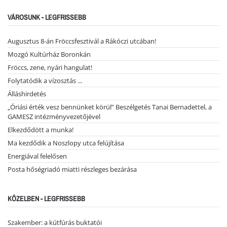
VÁROSUNK - LEGFRISSEBB
Augusztus 8-án Fröccsfesztivál a Rákóczi utcában!
Mozgó Kultúrház Boronkán
Fröccs, zene, nyári hangulat!
Folytatódik a vízosztás ...
Álláshirdetés
„Óriási érték vesz bennünket körül” Beszélgetés Tanai Bernadettel, a
GAMESZ intézményvezetőjével
Elkezdődött a munka!
Ma kezdődik a Noszlopy utca felújítása
Energiával felelősen
Posta hőségriadó miatti részleges bezárása
KÖZELBEN - LEGFRISSEBB
Szakember: a kútfúrás buktatói