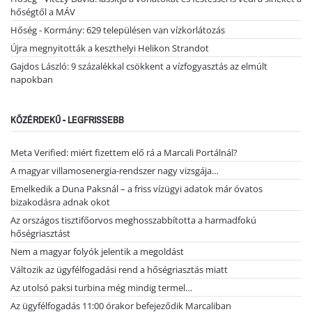
hőségtől a MÁV
Hőség - Kormány: 629 településen van vízkorlátozás
Újra megnyitották a keszthelyi Helikon Strandot
Gajdos László: 9 százalékkal csökkent a vízfogyasztás az elmúlt
napokban
KÖZÉRDEKŰ - LEGFRISSEBB
Meta Verified: miért fizettem elő rá a Marcali Portálnál?
A magyar villamosenergia-rendszer nagy vizsgája…
Emelkedik a Duna Paksnál – a friss vízügyi adatok már óvatos
bizakodásra adnak okot
Az országos tisztifőorvos meghosszabbította a harmadfokú
hőségriasztást
Nem a magyar folyók jelentik a megoldást
Változik az ügyfélfogadási rend a hőségriasztás miatt
Az utolsó paksi turbina még mindig termel…
Az ügyfélfogadás 11:00 órakor befejeződik Marcaliban