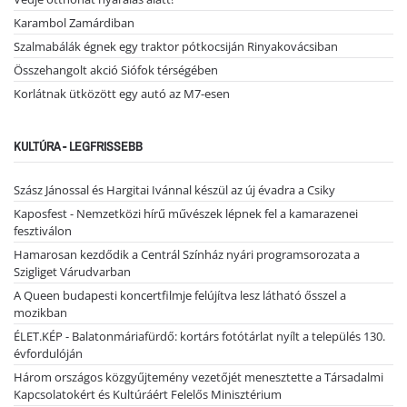
Karambol Zamárdiban
Szalmabálák égnek egy traktor pótkocsiján Rinyakovácsiban
Összehangolt akció Siófok térségében
Korlátnak ütközött egy autó az M7-esen
KULTÚRA - LEGFRISSEBB
Szász Jánossal és Hargitai Ivánnal készül az új évadra a Csiky
Kaposfest - Nemzetközi hírű művészek lépnek fel a kamarazenei
fesztiválon
Hamarosan kezdődik a Centrál Színház nyári programsorozata a
Szigliget Várudvarban
A Queen budapesti koncertfilmje felújítva lesz látható ősszel a
mozikban
ÉLET.KÉP - Balatonmáriafürdő: kortárs fotótárlat nyílt a település 130.
évfordulóján
Három országos közgyűjtemény vezetőjét menesztette a Társadalmi
Kapcsolatokért és Kultúráért Felelős Minisztérium