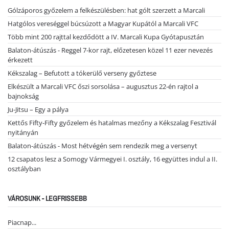
Gólzáporos győzelem a felkészülésben: hat gólt szerzett a Marcali
Hatgólos vereséggel búcsúzott a Magyar Kupától a Marcali VFC
Több mint 200 rajttal kezdődött a IV. Marcali Kupa Gyótapusztán
Balaton-átúszás - Reggel 7-kor rajt, előzetesen közel 11 ezer nevezés
érkezett
Kékszalag – Befutott a tókerülő verseny győztese
Elkészült a Marcali VFC őszi sorsolása – augusztus 22-én rajtol a
bajnokság
Ju-Jitsu – Egy a pálya
Kettős Fifty-Fifty győzelem és hatalmas mezőny a Kékszalag Fesztivál
nyitányán
Balaton-átúszás - Most hétvégén sem rendezik meg a versenyt
12 csapatos lesz a Somogy Vármegyei I. osztály, 16 együttes indul a II.
osztályban
VÁROSUNK - LEGFRISSEBB
Piacnap...