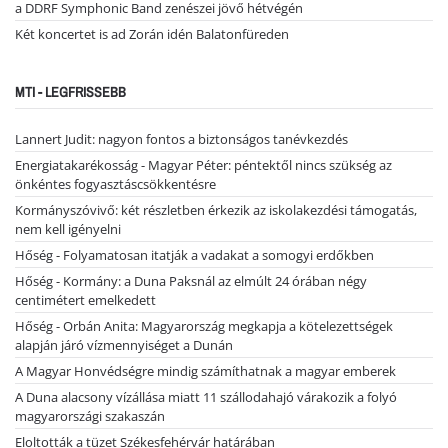
a DDRF Symphonic Band zenészei jövő hétvégén
Két koncertet is ad Zorán idén Balatonfüreden
MTI - LEGFRISSEBB
Lannert Judit: nagyon fontos a biztonságos tanévkezdés
Energiatakarékosság - Magyar Péter: péntektől nincs szükség az
önkéntes fogyasztáscsökkentésre
Kormányszóvivő: két részletben érkezik az iskolakezdési támogatás,
nem kell igényelni
Hőség - Folyamatosan itatják a vadakat a somogyi erdőkben
Hőség - Kormány: a Duna Paksnál az elmúlt 24 órában négy
centimétert emelkedett
Hőség - Orbán Anita: Magyarország megkapja a kötelezettségek
alapján járó vízmennyiséget a Dunán
A Magyar Honvédségre mindig számíthatnak a magyar emberek
A Duna alacsony vízállása miatt 11 szállodahajó várakozik a folyó
magyarországi szakaszán
Eloltották a tüzet Székesfehérvár határában