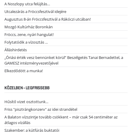
A Noszlopy utca felújítás…
Utcalezárás a Fröccsfesztivál idejére
Augusztus 8-án Fröccsfesztivál a Rákóczi utcában!
Mozgó Kultúrház Boronkán
Fröccs, zene, nyári hangulat!
Folytatódik a vízosztás ...
Álláshirdetés
„Óriási érték vesz bennünket körül” Beszélgetés Tanai Bernadettel, a
GAMESZ intézményvezetőjével
Elkezdődött a munka!
KÖZELBEN - LEGFRISSEBB
Hűsítő vizet osztottunk...
Friss "pisztrángkonzerv" az idei strandétel
A Balaton vízszintje tovább csökkent – már csak 54 centiméter az
átlagos vízállás
Szakember: a kútfúrás buktatói