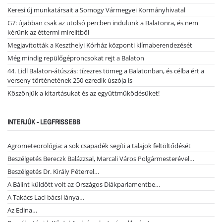
Keresi új munkatársait a Somogy Vármegyei Kormányhivatal
G7: újabban csak az utolsó percben indulunk a Balatonra, és nem
kérünk az éttermi mirelitből
Megjavították a Keszthelyi Kórház központi klímaberendezését
Még mindig repülőgéproncsokat rejt a Balaton
44. Lidl Balaton-átúszás: tízezres tömeg a Balatonban, és célba ért a
verseny történetének 250 ezredik úszója is
Köszönjük a kitartásukat és az együttműködésüket!
INTERJÚK - LEGFRISSEBB
Agrometeorológia: a sok csapadék segíti a talajok feltöltődését
Beszélgetés Bereczk Balázzsal, Marcali Város Polgármesterével…
Beszélgetés Dr. Király Péterrel…
A Bálint küldött volt az Országos Diákparlamentbe…
A Takács Laci bácsi lánya…
Az Edina…