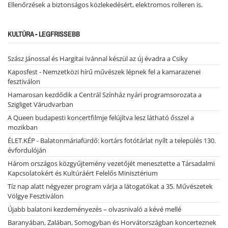
Ellenőrzések a biztonságos közlekedésért, elektromos rolleren is.
KULTÚRA - LEGFRISSEBB
Szász Jánossal és Hargitai Ivánnal készül az új évadra a Csiky
Kaposfest - Nemzetközi hírű művészek lépnek fel a kamarazenei
fesztiválon
Hamarosan kezdődik a Centrál Színház nyári programsorozata a
Szigliget Várudvarban
A Queen budapesti koncertfilmje felújítva lesz látható ősszel a
mozikban
ÉLET.KÉP - Balatonmáriafürdő: kortárs fotótárlat nyílt a település 130.
évfordulóján
Három országos közgyűjtemény vezetőjét menesztette a Társadalmi
Kapcsolatokért és Kultúráért Felelős Minisztérium
Tíz nap alatt négyezer program várja a látogatókat a 35. Művészetek
Völgye Fesztiválon
Újabb balatoni kezdeményezés – olvasnivaló a kévé mellé
Baranyában, Zalában, Somogyban és Horvátországban koncerteznek