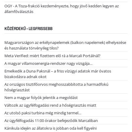
OGY - A Tisza-frakció kezdeményezte, hogy jövő kedden legyen az
államfőválasztás
KÖZÉRDEKŰ - LEGFRISSEBB
Magyarországon az erkélynapelemek (balkon napelemek) elhelyezése
és használata törvényileg tilos?
Meta Verified: miért fizettem elő rá a Marcali Portálnál?
A magyar villamosenergia-rendszer nagy vizsgája…
Emelkedik a Duna Paksnál – a friss vízügyi adatok már óvatos
bizakodásra adnak okot
Az országos tisztifőorvos meghosszabbította a harmadfokú
hőségriasztást
Nem a magyar folyók jelentik a megoldást
Változik az ügyfélfogadási rend a hőségriasztás miatt
Az utolsó paksi turbina még mindig termel…
Az ügyfélfogadás 11:00 órakor befejeződik Marcaliban
Kánikula idején az állatokra is jobban oda kell figyelni