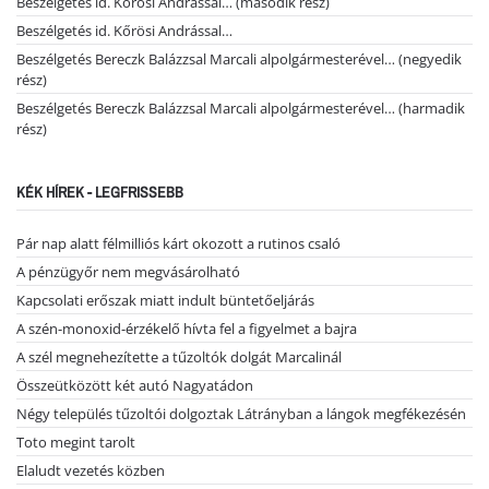
Beszélgetés id. Kőrösi Andrással… (második rész)
Beszélgetés id. Kőrösi Andrással…
Beszélgetés Bereczk Balázzsal Marcali alpolgármesterével… (negyedik
rész)
Beszélgetés Bereczk Balázzsal Marcali alpolgármesterével… (harmadik
rész)
KÉK HÍREK - LEGFRISSEBB
Pár nap alatt félmilliós kárt okozott a rutinos csaló
A pénzügyőr nem megvásárolható
Kapcsolati erőszak miatt indult büntetőeljárás
A szén-monoxid-érzékelő hívta fel a figyelmet a bajra
A szél megnehezítette a tűzoltók dolgát Marcalinál
Összeütközött két autó Nagyatádon
Négy település tűzoltói dolgoztak Látrányban a lángok megfékezésén
Toto megint tarolt
Elaludt vezetés közben