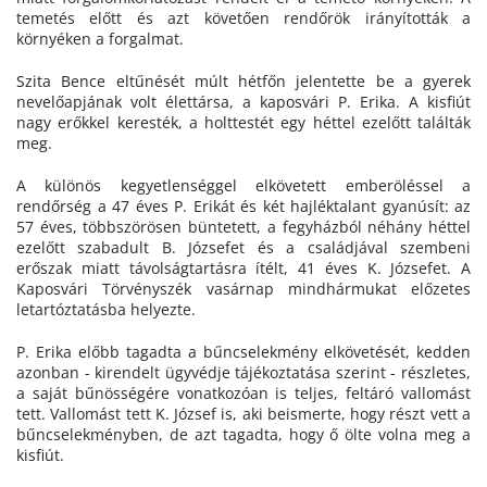
temetés előtt és azt követően rendőrök irányították a
környéken a forgalmat.
Szita Bence eltűnését múlt hétfőn jelentette be a gyerek
nevelőapjának volt élettársa, a kaposvári P. Erika. A kisfiút
nagy erőkkel keresték, a holttestét egy héttel ezelőtt találták
meg.
A különös kegyetlenséggel elkövetett emberöléssel a
rendőrség a 47 éves P. Erikát és két hajléktalant gyanúsít: az
57 éves, többszörösen büntetett, a fegyházból néhány héttel
ezelőtt szabadult B. Józsefet és a családjával szembeni
erőszak miatt távolságtartásra ítélt, 41 éves K. Józsefet. A
Kaposvári Törvényszék vasárnap mindhármukat előzetes
letartóztatásba helyezte.
P. Erika előbb tagadta a bűncselekmény elkövetését, kedden
azonban - kirendelt ügyvédje tájékoztatása szerint - részletes,
a saját bűnösségére vonatkozóan is teljes, feltáró vallomást
tett. Vallomást tett K. József is, aki beismerte, hogy részt vett a
bűncselekményben, de azt tagadta, hogy ő ölte volna meg a
kisfiút.