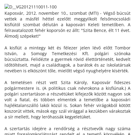
Kaposvár, 2012. november 10., szombat (MTI) - Végső búcsút
vettek a másfél héttel ezelőtt meggyilkolt felsőmocsoládi
kisfiútól szombat délután a kaposvári Keleti temetőben. A
felravatalozott fehér koporsón ez állt: "Szita Bence, élt 11 évet.
Álmodj szépeket!"
A kisfiút a mintegy két és félezer jelen lévő előtt Tombor
István, a Somogy Temetkezési Kft. polgári szónoka
búcsúztatta. Felidézte a gyermek rövid élettörténetét, kedvelt
időtöltéseit, majd a családtagok, a barátok és az iskolatársak
nevében is elköszönt tőle, mielőtt végső nyughelyére kísérték.
A temetésen részt vett Szita Károly, Kaposvár fideszes
polgármestere is. (A politikus csak névrokona a kisfiúnak.) A
polgári szertartáson a részvétüket kifejezők között nagyon sok
volt a fiatal, és többen elmentek a temetőbe a kaposvári
hajléktalanszálló lakói közül is. Sokan fehér virágokból kötött
koszorút vittek, mások egy szál virággal a kezükben várakoztak
a sír mellett, hogy leróhassák kegyeletüket.
A szertartás idejére a rendőrség a résztvevők nagy száma
miatt forgalomkorlátozást rendelt el a temető környékén. A